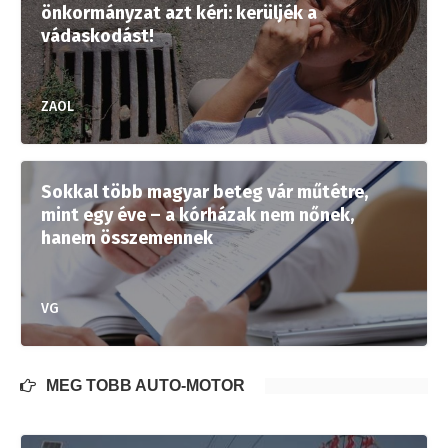
önkormányzat azt kéri: kerüljék a
vádaskodást!
ZAOL
Sokkal több magyar beteg vár műtétre,
mint egy éve – a kórházak nem nőnek,
hanem összemennek
VG
MÉG TÖBB AUTÓ-MOTOR