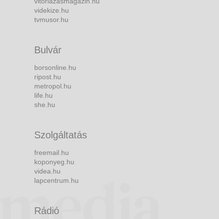
vitorlazasmagazin.hu
videkize.hu
tvmusor.hu
Bulvár
borsonline.hu
ripost.hu
metropol.hu
life.hu
she.hu
Szolgáltatás
freemail.hu
koponyeg.hu
videa.hu
lapcentrum.hu
Rádió