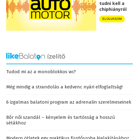
tudni kell a
chiphiányról
ELOLVASOM
Tudod mi az a monoblokkos wc?
Még mindig a strandolás a kedvenc nyári elfoglaltság!
6 izgalmas balatoni program az adrenalin szerelmeseinek
Bőr női szandál – kényelem és tartósság a hosszú
sétákhoz
Modern ötletek egy praktikus fürdőszoba kialakításához