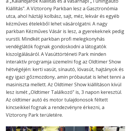
a „Kalandjárók Kiállítás és a vasárnapi „Tuningautó
Kiállítás”. A Víztorony Parkban lesz a Gasztronómia
utca, ahol háztáji kolbász, sajt, méz, lekvár és egyéb
kézműves ételekből lehet vásárolgatni. A nagy
parkban Kézműves Vásár is lesz, a gyerekeknek pedig
vurstli. Mindkét parkban profi melegkonyhás
vendéglátók fognak gondoskodni a látogatók
kiszolgálásáról. A Vasúttörténeti Park minden
interaktív programja üzemelni fog az Oldtimer Show
hétvégéjén: kerti vasút, sínautó, lóvasút, hajtányok és
egy igazi gőzmozdony, amin próbautat is lehet tenni a
masiniszta mellett. Az Oldtimer Show kiállításon kívül
lesz ismét „Oldtimer Találkozó” is, 3 napon keresztül.
Az oldtimer autó és motor tulajdonosok féltett
kincseikkel fognak a rendezvényre érkezni, a
Víztorony Park területére.