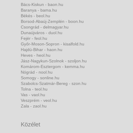
Bács-Kiskun - baon.hu
Baranya - bama.hu
Békés - beol.hu
Borsod-Abaúj-Zemplén - boon.hu
Csongrád - delmagyar.hu
Dunaújváros - duol.hu
Fejér - feol.hu
Győr-Moson-Sopron - kisalfold.hu
Hajdú-Bihar - haon.hu
Heves - heol.hu
Jász-Nagykun-Szolnok - szoljon.hu
Komárom-Esztergom - kemma.hu
Nógrád - nool.hu
Somogy - sonline.hu
Szabolcs-Szatmár-Bereg - szon.hu
Tolna - teol.hu
Vas - vaol.hu
Veszprém - veol.hu
Zala - zaol.hu
Közélet