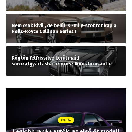
Nem csak kívül, de belül is Emily-szobrot kap a
Rolls-Royce Cullinan Series II
Rögtön felfrissítve kerül majd
sorozatgyártásba az orosz Aurus luxusautó
EXTRA
Legjobb japán autók: az első öt modell