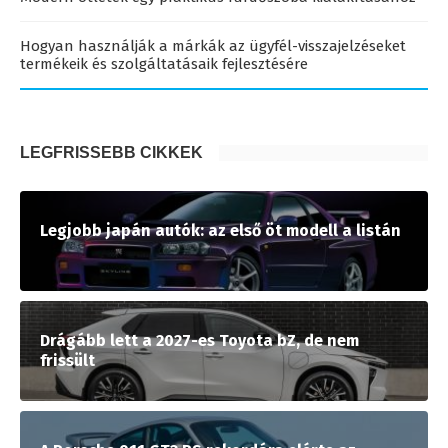
Hogyan használják a márkák az ügyfél-visszajelzéseket
termékeik és szolgáltatásaik fejlesztésére
LEGFRISSEBB CIKKEK
Legjobb japán autók: az első öt modell a listán
Drágább lett a 2027-es Toyota bZ, de nem
frissült