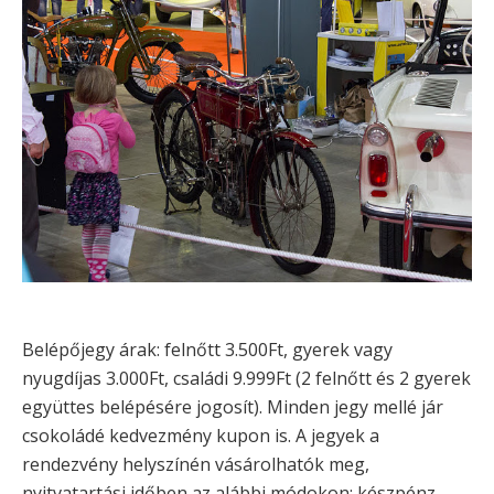
Belépőjegy árak: felnőtt 3.500Ft, gyerek vagy
nyugdíjas 3.000Ft, családi 9.999Ft (2 felnőtt és 2 gyerek
együttes belépésére jogosít). Minden jegy mellé jár
csokoládé kedvezmény kupon is. A jegyek a
rendezvény helyszínén vásárolhatók meg,
nyitvatartási időben az alábbi módokon: készpénz,