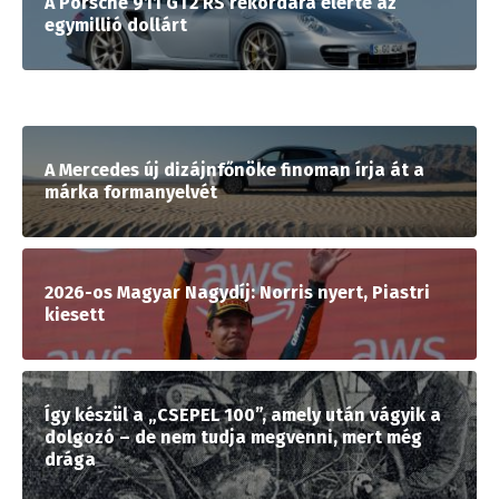
A Porsche 911 GT2 RS rekordára elérte az
egymillió dollárt
A Mercedes új dizájnfőnöke finoman írja át a
márka formanyelvét
2026-os Magyar Nagydíj: Norris nyert, Piastri
kiesett
Így készül a „CSEPEL 100”, amely után vágyik a
dolgozó – de nem tudja megvenni, mert még
drága