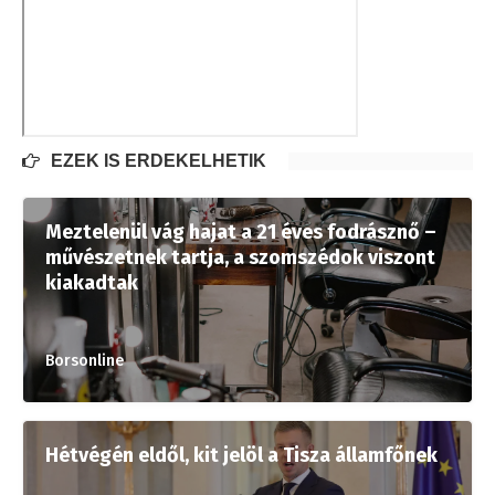
EZEK IS ÉRDEKELHETIK
Meztelenül vág hajat a 21 éves fodrásznő –
művészetnek tartja, a szomszédok viszont
kiakadtak
Borsonline
Hétvégén eldől, kit jelöl a Tisza államfőnek