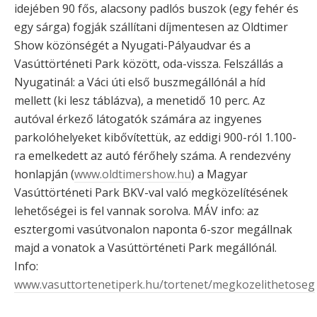
idejében 90 fős, alacsony padlós buszok (egy fehér és
egy sárga) fogják szállítani díjmentesen az Oldtimer
Show közönségét a Nyugati-Pályaudvar és a
Vasúttörténeti Park között, oda-vissza. Felszállás a
Nyugatinál: a Váci úti első buszmegállónál a híd
mellett (ki lesz táblázva), a menetidő 10 perc. Az
autóval érkező látogatók számára az ingyenes
parkolóhelyeket kibővítettük, az eddigi 900-ról 1.100-
ra emelkedett az autó férőhely száma. A rendezvény
honlapján (
www.oldtimershow.hu
) a Magyar
Vasúttörténeti Park BKV-val való megközelítésének
lehetőségei is fel vannak sorolva. MÁV info: az
esztergomi vasútvonalon naponta 6-szor megállnak
majd a vonatok a Vasúttörténeti Park megállónál.
Info:
www.vasuttortenetiperk.hu/tortenet/megkozelithetoseg