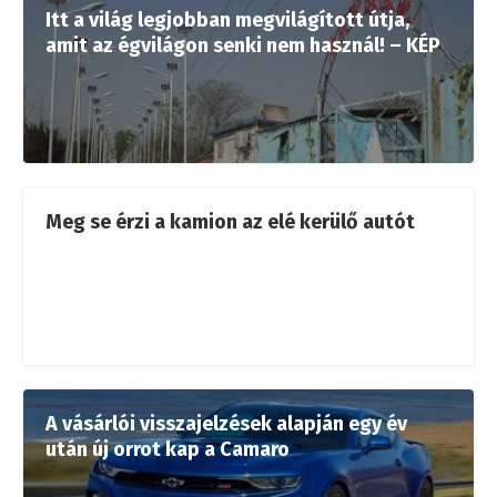
Itt a világ legjobban megvilágított útja,
amit az égvilágon senki nem használ! – KÉP
Meg se érzi a kamion az elé kerülő autót
A vásárlói visszajelzések alapján egy év
után új orrot kap a Camaro