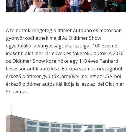
A felnőttek rengeteg oldtimer autóban és motorban
gyönyörködhetnek majd! Az Oldtimer Show
egyedülálló látványosságokkal szolgál: 100 évesnél
idősebb oldtimer járművek és fakerekű autók. A 2016-
os Oldtimer Show korelnöke egy 118 éves Panhard
Levassor antik autó lesz. Európa számos országából
érkező oldtimer gyűjtők járművei mellett az USA-ból
érkező oldtimer autós kiállítója is lesz az idei Oldtimer
Show-nak.