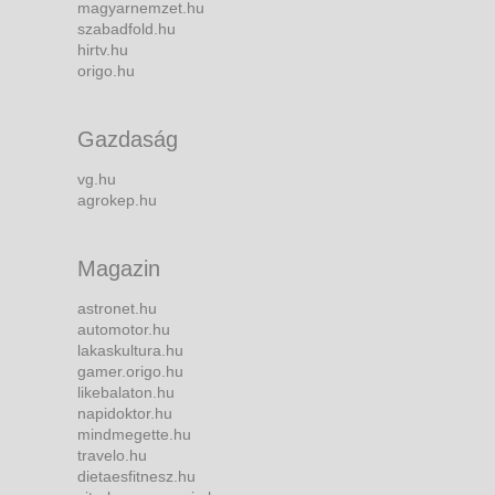
magyarnemzet.hu
szabadfold.hu
hirtv.hu
origo.hu
Gazdaság
vg.hu
agrokep.hu
Magazin
astronet.hu
automotor.hu
lakaskultura.hu
gamer.origo.hu
likebalaton.hu
napidoktor.hu
mindmegette.hu
travelo.hu
dietaesfitnesz.hu