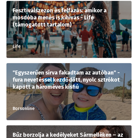
Fesztiválszezon és felfázás: amikor a
mosdóba menés is kihívás - Life
(támogatott tartalom)
Life
"Egyszerűen sírva fakadtam az autóban" -
fura nevetéssel kezdődött, nyolc sztrókot
kapott a hároméves kisfiú
Borsonline
Bűz borzolja a kedélyeket Sármelléken – az