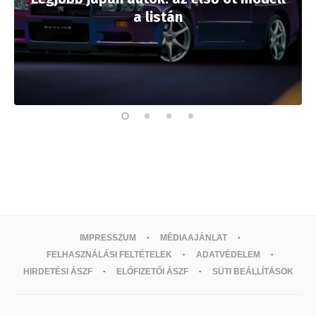
a listán
IMPRESSZUM
MÉDIAAJÁNLAT
FELHASZNÁLÁSI FELTÉTELEK
ADATVÉDELEM
HIRDETÉSI ÁSZF
ELŐFIZETŐI ÁSZF
SÜTI BEÁLLÍTÁSOK