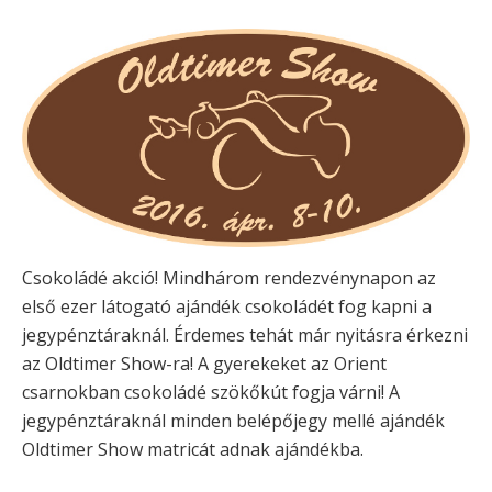
Csokoládé akció! Mindhárom rendezvénynapon az
első ezer látogató ajándék csokoládét fog kapni a
jegypénztáraknál. Érdemes tehát már nyitásra érkezni
az Oldtimer Show-ra! A gyerekeket az Orient
csarnokban csokoládé szökőkút fogja várni! A
jegypénztáraknál minden belépőjegy mellé ajándék
Oldtimer Show matricát adnak ajándékba.