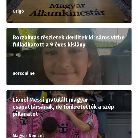
Origo
Borzalmas részletek derültek ki: sáros vízbe
fulladhatott a 9 éves kislány
Borsonline
Lionel Messi gratulált magyar
csapattársának, de tönkretették a szép
pillanatot
Magyar Nemzet