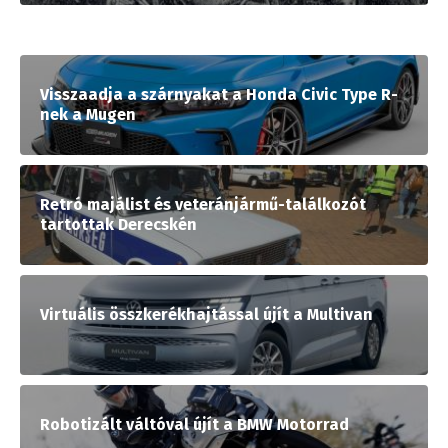
Visszaadja a szárnyakat a Honda Civic Type R-
nek a Mugen
Retró majálist és veteránjármű-találkozót
tartottak Derecskén
Virtuális összkerékhajtással újít a Multivan
Robotizált váltóval újít a BMW Motorrad