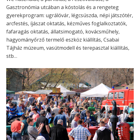
Gasztronómia utcában a kóstolás és a rengeteg
gyerekprogram: ugrálóvár, légcsúszda, népi játszótér,
arcfestés, íjászat oktatás, kézműves foglalkoztatók,
fafaragás oktatás, állatsimogató, kovácsműhely,
hagyományőrző termelő eszköz kiállítás, Csabai
Tájház múzeum, vasútmodell és terepasztal kiállítás,
stb…