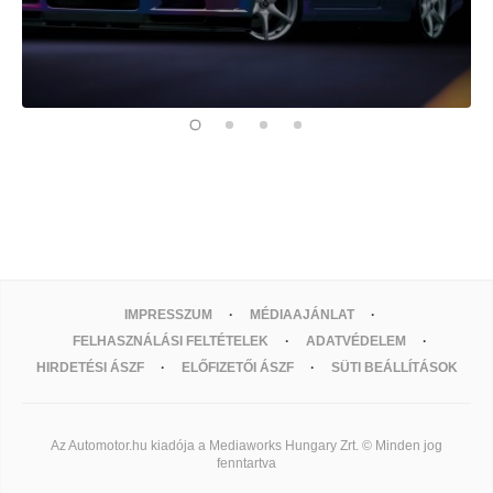
IMPRESSZUM
MÉDIAAJÁNLAT
FELHASZNÁLÁSI FELTÉTELEK
ADATVÉDELEM
HIRDETÉSI ÁSZF
ELŐFIZETŐI ÁSZF
SÜTI BEÁLLÍTÁSOK
Az Automotor.hu kiadója a Mediaworks Hungary Zrt. © Minden jog
fenntartva