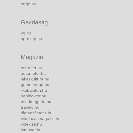
origo.hu
Gazdaság
vg.hu
agrokep.hu
Magazin
astronet.hu
automotor.hu
lakaskultura.hu
gamer.origo.hu
likebalaton.hu
napidoktor.hu
mindmegette.hu
travelo.hu
dietaesfitnesz.hu
vitorlazasmagazin.hu
videkize.hu
tvmusor.hu