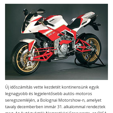
Új időszámítás vette kezdetét kontinensünk egyik
legnagyobb és legjelentősebb autós-motoros
seregszemléjén, a Bolognai Motorshow-n, amelyet
tavaly decemberben immár 31. alkalommal rendeztek