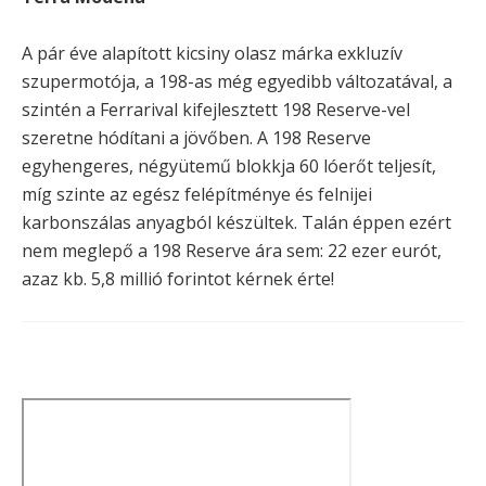
A pár éve alapított kicsiny olasz márka exkluzív
szupermotója, a 198-as még egyedibb változatával, a
szintén a Ferrarival kifejlesztett 198 Reserve-vel
szeretne hódítani a jövőben. A 198 Reserve
egyhengeres, négyütemű blokkja 60 lóerőt teljesít,
míg szinte az egész felépítménye és felnijei
karbonszálas anyagból készültek. Talán éppen ezért
nem meglepő a 198 Reserve ára sem: 22 ezer eurót,
azaz kb. 5,8 millió forintot kérnek érte!