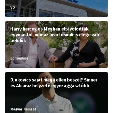
VG
Harry herceg és Meghan eltávolodtak
egymástól, már az Invictusnak is elege van
belőlük
Borsonline
Djokovics saját maga ellen beszél? Sinner
és Alcaraz helyzete egyre aggasztóbb
Magyar Nemzet