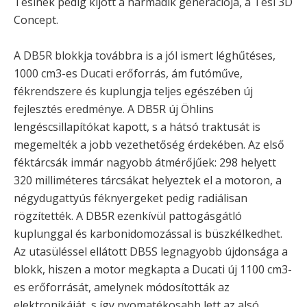
Tesinek pedig kijött a harmadik generációja, a Tesi 3D
Concept.
A DB5R blokkja továbbra is a jól ismert léghűtéses,
1000 cm3-es Ducati erőforrás, ám futóműve,
fékrendszere és kuplungja teljes egészében új
fejlesztés eredménye. A DB5R új Öhlins
lengéscsillapítókat kapott, s a hátsó traktusát is
megemelték a jobb vezethetőség érdekében. Az első
féktárcsák immár nagyobb átmérőjűek: 298 helyett
320 milliméteres tárcsákat helyeztek el a motoron, a
négydugattyús féknyergeket pedig radiálisan
rögzítették. A DB5R ezenkívül pattogásgátló
kuplunggal és karbonidomozással is büszkélkedhet.
Az utasüléssel ellátott DB5S legnagyobb újdonsága a
blokk, hiszen a motor megkapta a Ducati új 1100 cm3-
es erőforrását, amelynek módosították az
elektronikáját, s így nyomatékosabb lett az alsó