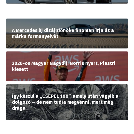
A Mercedes új dizájnfőnöke finoman írja át a
márka formanyelvét
2026-os Magyar Nagydíj: Norris nyert, Piastri
kiesett
Így készül a „CSEPEL 100”, amely után vágyik a
dolgozó – de nem tudja megvenni, mert még
drága