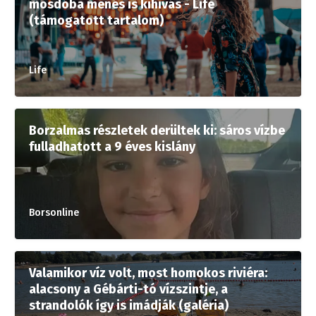
mosdóba menés is kihívás - Life
(támogatott tartalom)
Life
Borzalmas részletek derültek ki: sáros vízbe
fulladhatott a 9 éves kislány
Borsonline
Valamikor víz volt, most homokos riviéra:
alacsony a Gébárti-tó vízszintje, a
strandolók így is imádják (galéria)