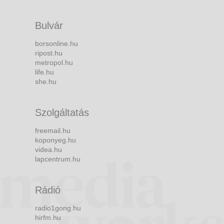
Bulvár
borsonline.hu
ripost.hu
metropol.hu
life.hu
she.hu
Szolgáltatás
freemail.hu
koponyeg.hu
videa.hu
lapcentrum.hu
Rádió
radio1gong.hu
hirfm.hu