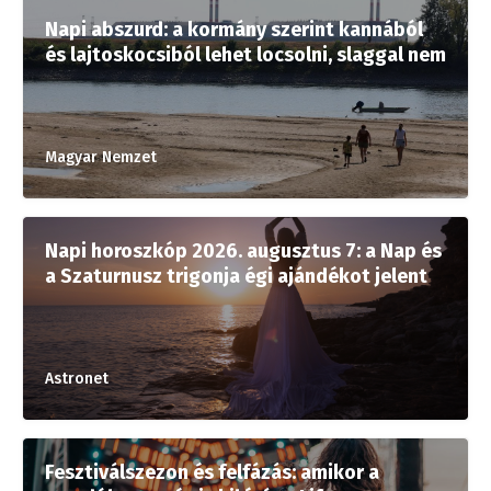
Napi abszurd: a kormány szerint kannából
és lajtoskocsiból lehet locsolni, slaggal nem
Magyar Nemzet
Napi horoszkóp 2026. augusztus 7: a Nap és
a Szaturnusz trigonja égi ajándékot jelent
Astronet
Fesztiválszezon és felfázás: amikor a