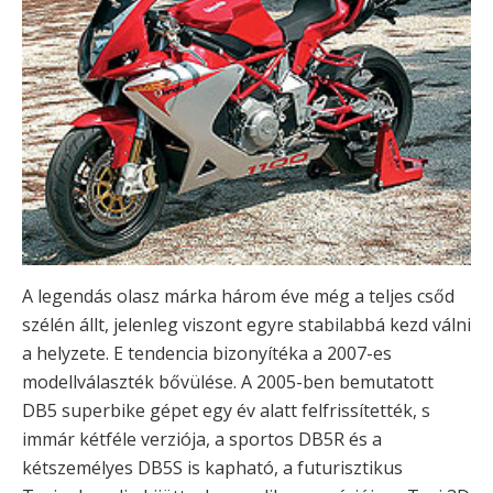
A legendás olasz márka három éve még a teljes csőd
szélén állt, jelenleg viszont egyre stabilabbá kezd válni
a helyzete. E tendencia bizonyítéka a 2007-es
modellválaszték bővülése. A 2005-ben bemutatott
DB5 superbike gépet egy év alatt felfrissítették, s
immár kétféle verziója, a sportos DB5R és a
kétszemélyes DB5S is kapható, a futurisztikus