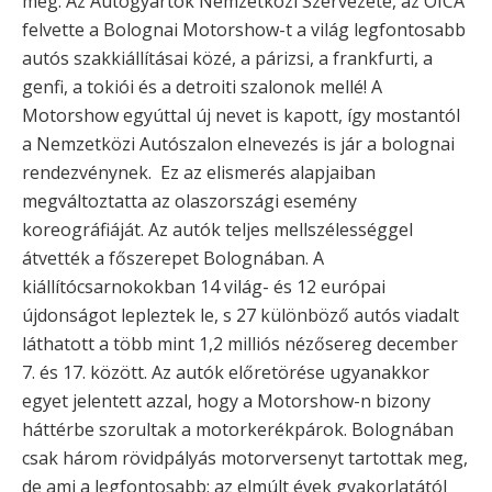
meg. Az Autógyártók Nemzetközi Szervezete, az OICA
felvette a Bolognai Motorshow-t a világ legfontosabb
autós szakkiállításai közé, a párizsi, a frankfurti, a
genfi, a tokiói és a detroiti szalonok mellé! A
Motorshow egyúttal új nevet is kapott, így mostantól
a Nemzetközi Autószalon elnevezés is jár a bolognai
rendezvénynek. Ez az elismerés alapjaiban
megváltoztatta az olaszországi esemény
koreográfiáját. Az autók teljes mellszélességgel
átvették a főszerepet Bolognában. A
kiállítócsarnokokban 14 világ- és 12 európai
újdonságot lepleztek le, s 27 különböző autós viadalt
láthatott a több mint 1,2 milliós nézősereg december
7. és 17. között. Az autók előretörése ugyanakkor
egyet jelentett azzal, hogy a Motorshow-n bizony
háttérbe szorultak a motorkerékpárok. Bolognában
csak három rövidpályás motorversenyt tartottak meg,
de ami a legfontosabb: az elmúlt évek gyakorlatától