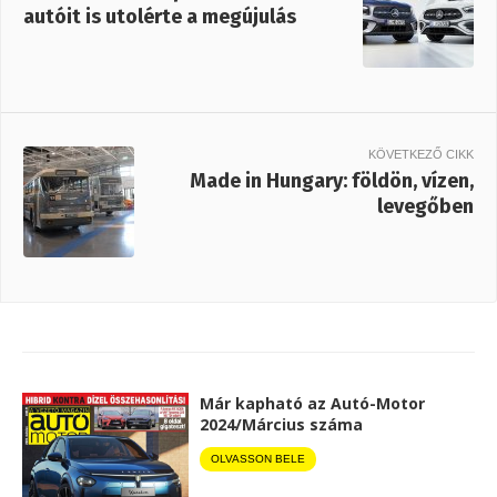
autóit is utolérte a megújulás
KÖVETKEZŐ CIKK
Made in Hungary: földön, vízen,
levegőben
Már kapható az Autó-Motor
2024/Március száma
OLVASSON BELE