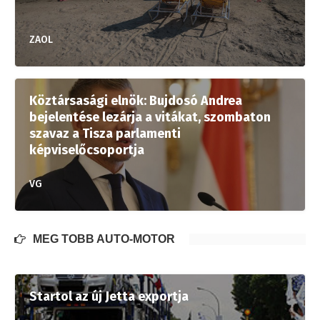
ZAOL
Köztársasági elnök: Bujdosó Andrea
bejelentése lezárja a vitákat, szombaton
szavaz a Tisza parlamenti
képviselőcsoportja
VG
MÉG TÖBB AUTÓ-MOTOR
Startol az új Jetta exportja