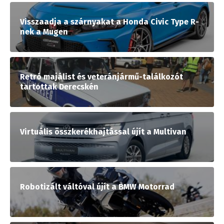
Visszaadja a szárnyakat a Honda Civic Type R-
nek a Mugen
Retró majálist és veteránjármű-találkozót
tartottak Derecskén
Virtuális összkerékhajtással újít a Multivan
Robotizált váltóval újít a BMW Motorrad