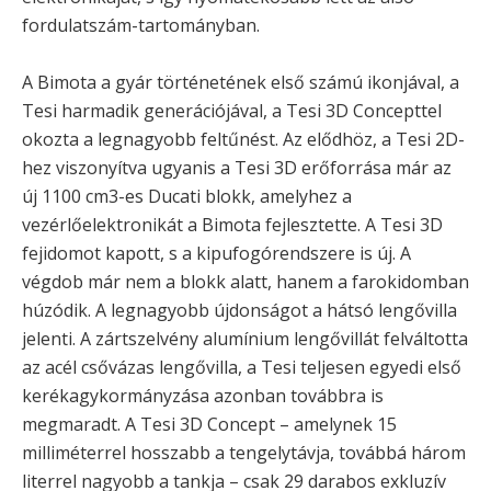
fordulatszám-tartományban.
A Bimota a gyár történetének első számú ikonjával, a
Tesi harmadik generációjával, a Tesi 3D Concepttel
okozta a legnagyobb feltűnést. Az elődhöz, a Tesi 2D-
hez viszonyítva ugyanis a Tesi 3D erőforrása már az
új 1100 cm3-es Ducati blokk, amelyhez a
vezérlőelektronikát a Bimota fejlesztette. A Tesi 3D
fejidomot kapott, s a kipufogórendszere is új. A
végdob már nem a blokk alatt, hanem a farokidomban
húzódik. A legnagyobb újdonságot a hátsó lengővilla
jelenti. A zártszelvény alumínium lengővillát felváltotta
az acél csővázas lengővilla, a Tesi teljesen egyedi első
kerékagykormányzása azonban továbbra is
megmaradt. A Tesi 3D Concept – amelynek 15
milliméterrel hosszabb a tengelytávja, továbbá három
literrel nagyobb a tankja – csak 29 darabos exkluzív