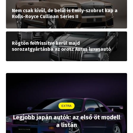
Nem csak kívül, de belül is Emily-szobrot kap a
Rolls-Royce Cullinan Series II
Rögtön felfrissítve kerül majd
sorozatgyártásba az orosz Aurus luxusautó
EXTRA
Legjobb japán autók: az első öt modell
a listán