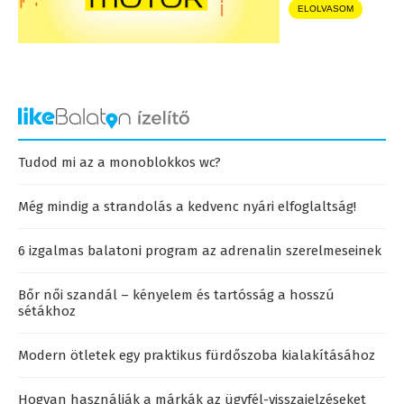
ELOLVASOM
Tudod mi az a monoblokkos wc?
Még mindig a strandolás a kedvenc nyári elfoglaltság!
6 izgalmas balatoni program az adrenalin szerelmeseinek
Bőr női szandál – kényelem és tartósság a hosszú
sétákhoz
Modern ötletek egy praktikus fürdőszoba kialakításához
Hogyan használják a márkák az ügyfél-visszajelzéseket