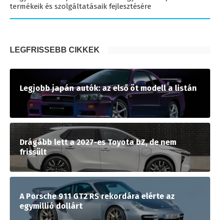
termékeik és szolgáltatásaik fejlesztésére
LEGFRISSEBB CIKKEK
Legjobb japán autók: az első öt modell a listán
Drágább lett a 2027-es Toyota bZ, de nem
frissült
A Porsche 911 GT2 RS rekordára elérte az
egymillió dollárt