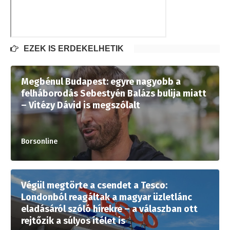
EZEK IS ÉRDEKELHETIK
Megbénul Budapest: egyre nagyobb a
felháborodás Sebestyén Balázs bulija miatt
– Vitézy Dávid is megszólalt
Borsonline
Végül megtörte a csendet a Tesco:
Londonból reagáltak a magyar üzletlánc
eladásáról szóló hírekre – a válaszban ott
rejtőzik a súlyos ítélet is