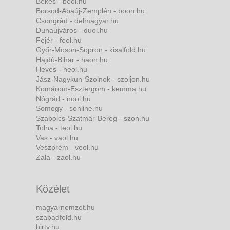
Békés - beol.hu
Borsod-Abaúj-Zemplén - boon.hu
Csongrád - delmagyar.hu
Dunaújváros - duol.hu
Fejér - feol.hu
Győr-Moson-Sopron - kisalfold.hu
Hajdú-Bihar - haon.hu
Heves - heol.hu
Jász-Nagykun-Szolnok - szoljon.hu
Komárom-Esztergom - kemma.hu
Nógrád - nool.hu
Somogy - sonline.hu
Szabolcs-Szatmár-Bereg - szon.hu
Tolna - teol.hu
Vas - vaol.hu
Veszprém - veol.hu
Zala - zaol.hu
Közélet
magyarnemzet.hu
szabadfold.hu
hirtv.hu