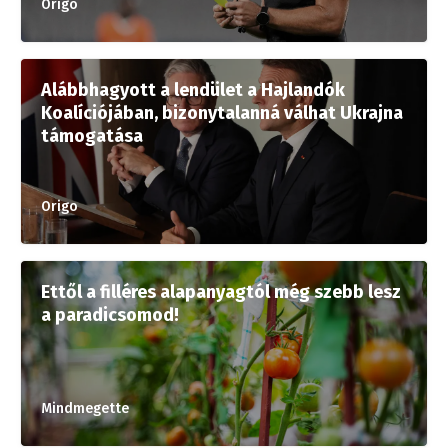
Origo
Alábbhagyott a lendület a Hajlandók
Koalíciójában, bizonytalanná válhat Ukrajna
támogatása
Origo
Ettől a filléres alapanyagtól még szebb lesz
a paradicsomod!
Mindmegette