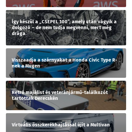
Így készül a „CSEPEL 100”, amely után vágyik a
dolgozó – de nem tudja megvenni, mert még
drága
Visszaadja a szárnyakat a Honda Civic Type R-
nek a Mugen
Retró majálist és veteránjármű-találkozót
tartottak Derecskén
Virtuális összkerékhajtással újít a Multivan