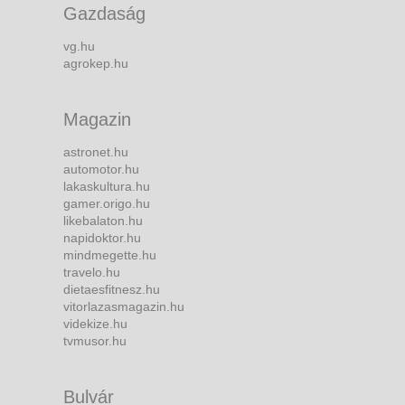
Gazdaság
vg.hu
agrokep.hu
Magazin
astronet.hu
automotor.hu
lakaskultura.hu
gamer.origo.hu
likebalaton.hu
napidoktor.hu
mindmegette.hu
travelo.hu
dietaesfitnesz.hu
vitorlazasmagazin.hu
videkize.hu
tvmusor.hu
Bulvár