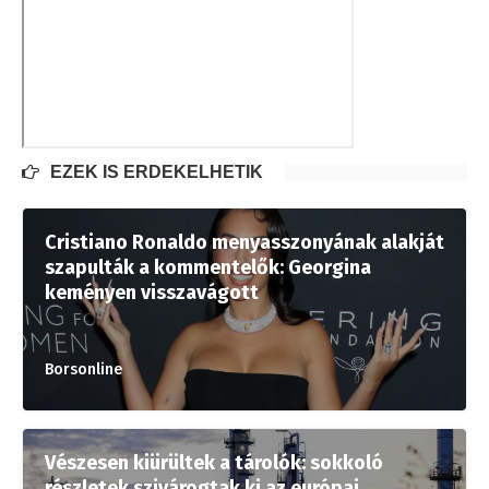
EZEK IS ÉRDEKELHETIK
Cristiano Ronaldo menyasszonyának alakját
szapulták a kommentelők: Georgina
keményen visszavágott
Borsonline
Vészesen kiürültek a tárolók: sokkoló
részletek szivárogtak ki az európai