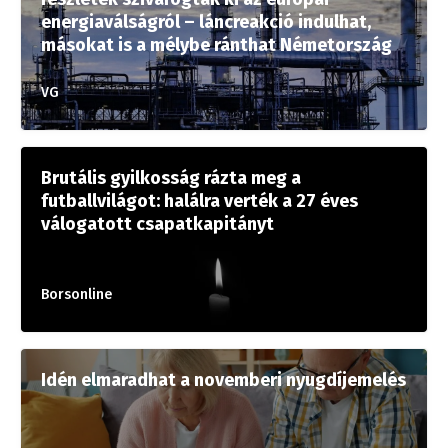
energiaválságról – láncreakció indulhat,
másokat is a mélybe ránthat Németország
VG
Brutális gyilkosság rázta meg a
futballvilágot: halálra verték a 27 éves
válogatott csapatkapitányt
Borsonline
Idén elmaradhat a novemberi nyugdíjemelés