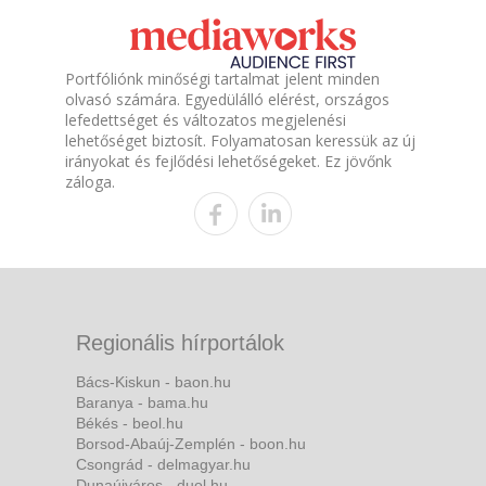
Portfóliónk minőségi tartalmat jelent minden
olvasó számára. Egyedülálló elérést, országos
lefedettséget és változatos megjelenési
lehetőséget biztosít. Folyamatosan keressük az új
irányokat és fejlődési lehetőségeket. Ez jövőnk
záloga.
Regionális hírportálok
Bács-Kiskun - baon.hu
Baranya - bama.hu
Békés - beol.hu
Borsod-Abaúj-Zemplén - boon.hu
Csongrád - delmagyar.hu
Dunaújváros - duol.hu