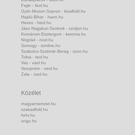
Fejér - feol.hu
Győr-Moson-Sopron - kisalfold.hu
Hajdú-Bihar - haon.hu
Heves - heol.hu
Jász-Nagykun-Szolnok - szoljon.hu
Komárom-Esztergom - kemma.hu
Nógrád - nool.hu
Somogy - sonline.hu
Szabolcs-Szatmár-Bereg - szon.hu
Tolna - teol.hu
Vas - vaol.hu
Veszprém - veol.hu
Zala - zaol.hu
Közélet
magyarnemzet.hu
szabadfold.hu
hirtv.hu
origo.hu