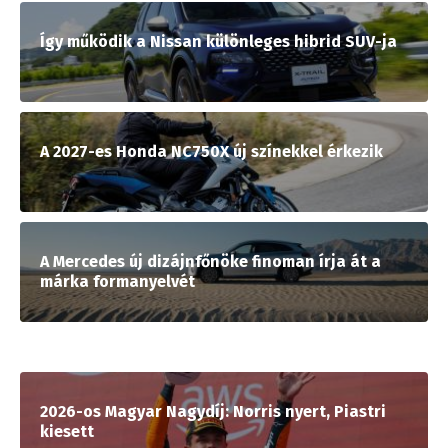
Így működik a Nissan különleges hibrid SUV-ja
A 2027-es Honda NC750X új színekkel érkezik
A Mercedes új dizájnfőnöke finoman írja át a
márka formanyelvét
2026-os Magyar Nagydíj: Norris nyert, Piastri
kiesett