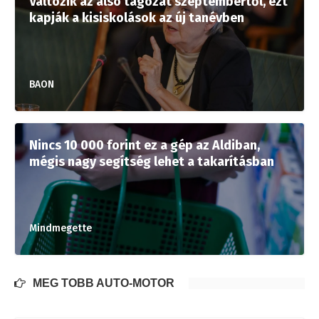
Változik az alsó tagozat szeptembertől, ezt
kapják a kisiskolások az új tanévben
BAON
Nincs 10 000 forint ez a gép az Aldiban,
mégis nagy segítség lehet a takarításban
Mindmegette
MÉG TÖBB AUTÓ-MOTOR