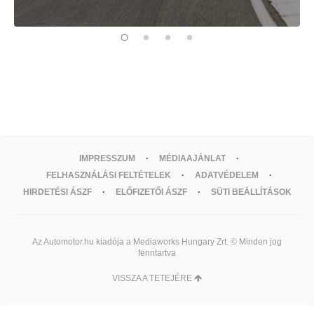
IMPRESSZUM
MÉDIAAJÁNLAT
FELHASZNÁLÁSI FELTÉTELEK
ADATVÉDELEM
HIRDETÉSI ÁSZF
ELŐFIZETŐI ÁSZF
SÜTI BEÁLLÍTÁSOK
Az Automotor.hu kiadója a Mediaworks Hungary Zrt. © Minden jog
fenntartva
VISSZA A TETEJÉRE