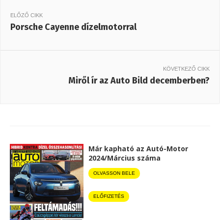
ELŐZŐ CIKK
Porsche Cayenne dízelmotorral
KÖVETKEZŐ CIKK
Miről ír az Auto Bild decemberben?
Már kapható az Autó-Motor
2024/Március száma
OLVASSON BELE
ELŐFIZETÉS