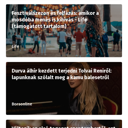
Fesztiválszezon és felfázás: amikor a
mosdóba menés is kihívás - Life
(támogatott tartalom)
Life
Durva álhír kezdett terjedni Tolvai Reniről:
lapunknak szólalt meg a kamu balesetről
Borsonline