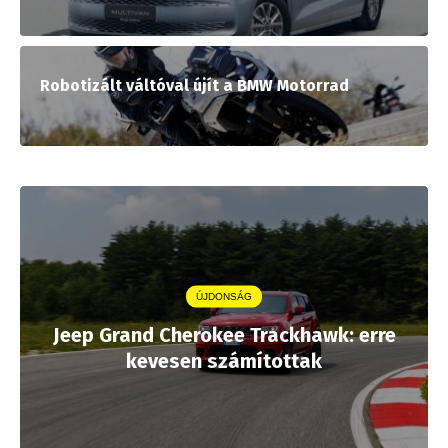
Robotizált váltóval újít a BMW Motorrad
ÚJDONSÁG
Jeep Grand Cherokee Trackhawk: erre
kevesen számítottak