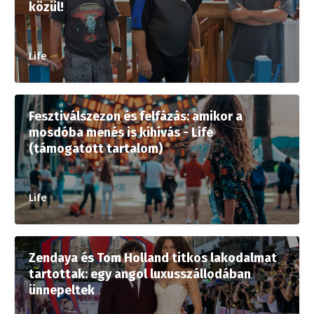
közül!
Life
Fesztiválszezon és felfázás: amikor a
mosdóba menés is kihívás - Life
(támogatott tartalom)
Life
Zendaya és Tom Holland titkos lakodalmat
tartottak: egy angol luxusszállodában
ünnepeltek