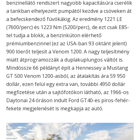
benzinellátó rendszert nagyobb kapacitásúra cserélik
a tankban elhelyezett pumpától kezdve a csöveken át
a befecskendező fúvókákig. Az eredmény 1221 LE
(7600/perc) és 1223 Nm (5200/perc), de ezt csak E85-
tel tudja a blokk, a benzinkúton elérhető
prémiumbenzinnel (ez az USA-ban 93 oktánt jelent)
900 lóerőt teljesít a Venom 1200. A nagy teljesítmény
miatt átprogramozzák a duplakuplungos váltót is.
Mindössze 66 példányt épít a Hennessey a Mustang
GT 500 Venom 1200-asból, az átalakítás ára 59 950
dollár, ezen felül egy extra van, további 4950 dollár
megfizetése után a sajtófotókon látható, az 1966-os
Daytonai 24 óráson indult Ford GT40-es piros-fehér-
fekete megjelenését is megkapja az autó.