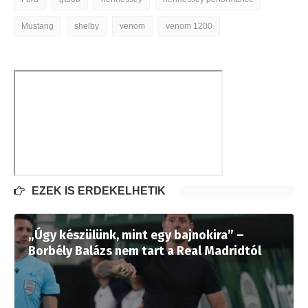
Mustang
shelby
venom
venom 1200
EZEK IS ÉRDEKELHETIK
„Úgy készülünk, mint egy bajnokira” –
Borbély Balázs nem tart a Real Madridtól