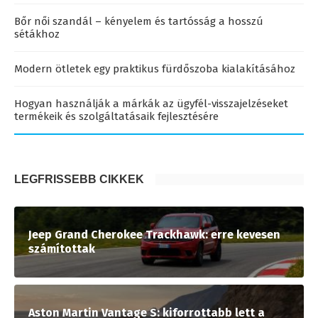
Bőr női szandál – kényelem és tartósság a hosszú
sétákhoz
Modern ötletek egy praktikus fürdőszoba kialakításához
Hogyan használják a márkák az ügyfél-visszajelzéseket
termékeik és szolgáltatásaik fejlesztésére
LEGFRISSEBB CIKKEK
Jeep Grand Cherokee Trackhawk: erre kevesen
számítottak
Aston Martin Vantage S: kiforrottabb lett a