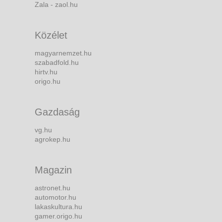
Zala - zaol.hu
Közélet
magyarnemzet.hu
szabadfold.hu
hirtv.hu
origo.hu
Gazdaság
vg.hu
agrokep.hu
Magazin
astronet.hu
automotor.hu
lakaskultura.hu
gamer.origo.hu