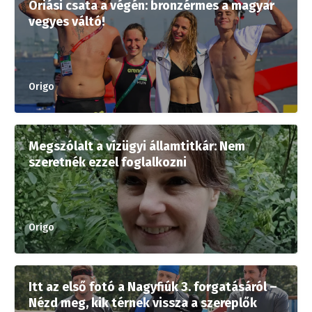
Óriási csata a végén: bronzérmes a magyar
vegyes váltó!
Origo
Megszólalt a vízügyi államtitkár: Nem
szeretnék ezzel foglalkozni
Origo
Itt az első fotó a Nagyfiúk 3. forgatásáról –
Nézd meg, kik térnek vissza a szereplők