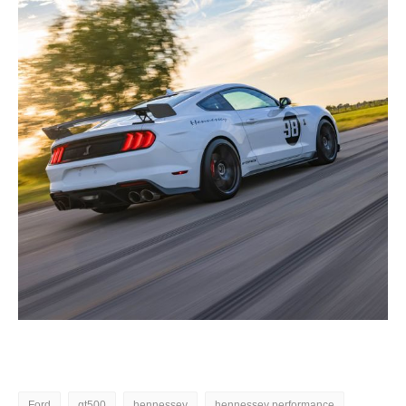
Ford
gt500
hennessey
hennessey performance