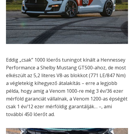
Eddig „csak” 1000 lóerős tuningot kínált a Hennessey
Performance a Shelby Mustang GT500-ahoz, de most
elkészült az 5,2 literes V8-as blokkot (771 LE/847 Nm)
a végletekig kihegyező átalakítás – erre a legjobb
példa, hogy amíg a Venom 1000-re még 3 év/36 ezer
mérföld garanciát vállalnak, a Venom 1200-as épségét
csak 1 év/12 ezer mérföldig garantálják… –, ami
további 450 lóerőt ad.