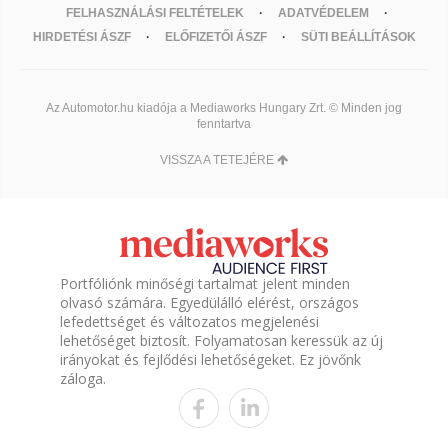
FELHASZNÁLÁSI FELTÉTELEK
ADATVÉDELEM
HIRDETÉSI ÁSZF
ELŐFIZETŐI ÁSZF
SÜTI BEÁLLÍTÁSOK
Az Automotor.hu kiadója a Mediaworks Hungary Zrt. © Minden jog
fenntartva
VISSZA A TETEJÉRE
Portfóliónk minőségi tartalmat jelent minden
olvasó számára. Egyedülálló elérést, országos
lefedettséget és változatos megjelenési
lehetőséget biztosít. Folyamatosan keressük az új
irányokat és fejlődési lehetőségeket. Ez jövőnk
záloga.