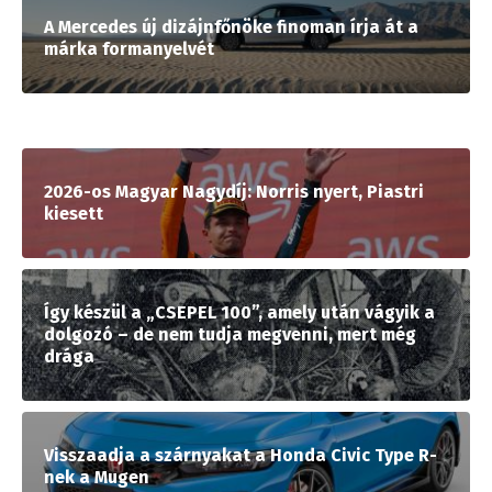
A Mercedes új dizájnfőnöke finoman írja át a
márka formanyelvét
2026-os Magyar Nagydíj: Norris nyert, Piastri
kiesett
Így készül a „CSEPEL 100”, amely után vágyik a
dolgozó – de nem tudja megvenni, mert még
drága
Visszaadja a szárnyakat a Honda Civic Type R-
nek a Mugen