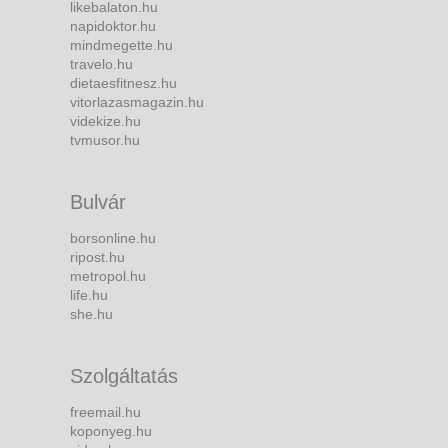
likebalaton.hu
napidoktor.hu
mindmegette.hu
travelo.hu
dietaesfitnesz.hu
vitorlazasmagazin.hu
videkize.hu
tvmusor.hu
Bulvár
borsonline.hu
ripost.hu
metropol.hu
life.hu
she.hu
Szolgáltatás
freemail.hu
koponyeg.hu