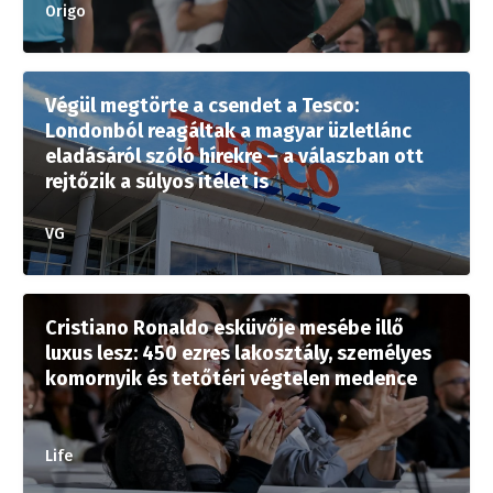
Origo
Végül megtörte a csendet a Tesco:
Londonból reagáltak a magyar üzletlánc
eladásáról szóló hírekre – a válaszban ott
rejtőzik a súlyos ítélet is
VG
Cristiano Ronaldo esküvője mesébe illő
luxus lesz: 450 ezres lakosztály, személyes
komornyik és tetőtéri végtelen medence
Life