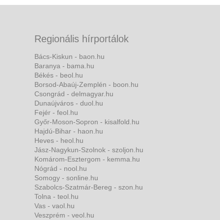
Regionális hírportálok
Bács-Kiskun - baon.hu
Baranya - bama.hu
Békés - beol.hu
Borsod-Abaúj-Zemplén - boon.hu
Csongrád - delmagyar.hu
Dunaújváros - duol.hu
Fejér - feol.hu
Győr-Moson-Sopron - kisalfold.hu
Hajdú-Bihar - haon.hu
Heves - heol.hu
Jász-Nagykun-Szolnok - szoljon.hu
Komárom-Esztergom - kemma.hu
Nógrád - nool.hu
Somogy - sonline.hu
Szabolcs-Szatmár-Bereg - szon.hu
Tolna - teol.hu
Vas - vaol.hu
Veszprém - veol.hu