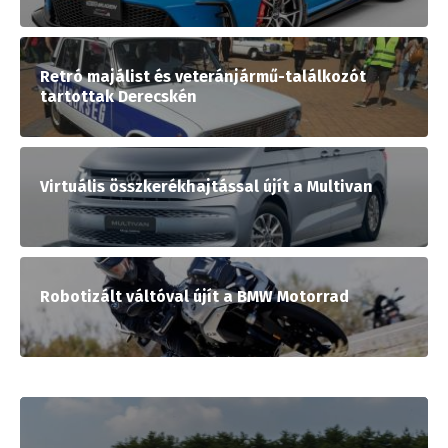
Retró majálist és veteránjármű-találkozót
tartottak Derecskén
Virtuális összkerékhajtással újít a Multivan
Robotizált váltóval újít a BMW Motorrad