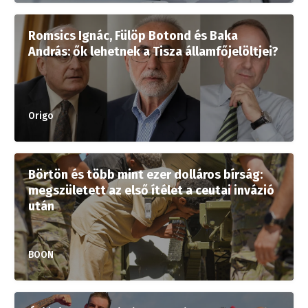
Romsics Ignác, Fülöp Botond és Baka
András: ők lehetnek a Tisza államfőjelöltjei?
Origo
Börtön és több mint ezer dolláros bírság:
megszületett az első ítélet a ceutai invázió
után
BOON