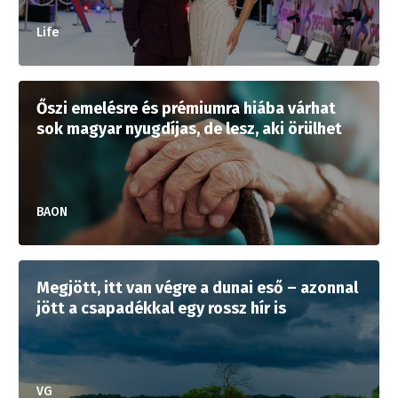
Life
Őszi emelésre és prémiumra hiába várhat
sok magyar nyugdíjas, de lesz, aki örülhet
BAON
Megjött, itt van végre a dunai eső – azonnal
jött a csapadékkal egy rossz hír is
VG