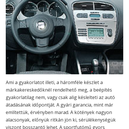
Ami a gyakorlatot illeti, a háromféle készlet a
márkakereskedőknél rendelhető meg, a beépítés
gyakorlatilag nem, vagy csak alig késlelteti az autó
átadásának időpontját. A gyári garancia, mint már
említettük, érvényben marad. A kötények nagyon
alacsonyak, előnyük ritkán jön ki, sérülékenységük
viszont bosszantó lehet. A sportfutómű gyors