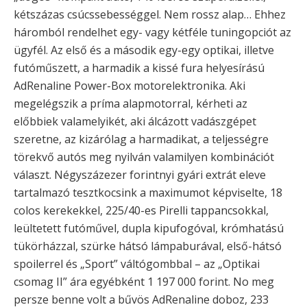
kétszázas csúcssebességgel. Nem rossz alap… Ehhez
háromból rendelhet egy- vagy kétféle tuningopciót az
ügyfél. Az első és a második egy-egy optikai, illetve
futóműszett, a harmadik a kissé fura helyesírású
AdRenaline Power-Box motorelektronika. Aki
megelégszik a príma alapmotorral, kérheti az
előbbiek valamelyikét, aki álcázott vadászgépet
szeretne, az kizárólag a harmadikat, a teljességre
törekvő autós meg nyilván valamilyen kombinációt
választ. Négyszázezer forintnyi gyári extrát eleve
tartalmazó tesztkocsink a maximumot képviselte, 18
colos kerekekkel, 225/40-es Pirelli tappancsokkal,
leültetett futóművel, dupla kipufogóval, krómhatású
tükörházzal, szürke hátsó lámpaburával, első-hátsó
spoilerrel és „Sport” váltógombbal – az „Optikai
csomag II” ára egyébként 1 197 000 forint. No meg
persze benne volt a bűvös AdRenaline doboz, 233