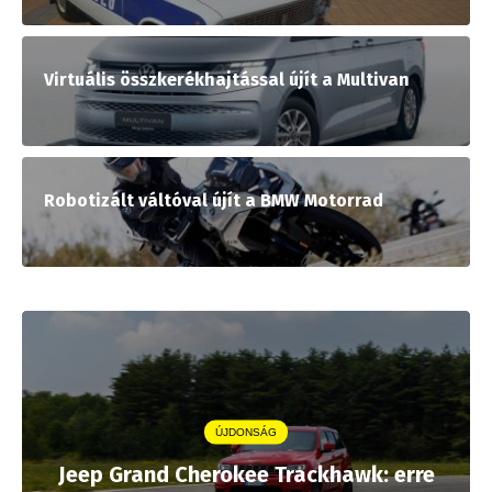
Virtuális összkerékhajtással újít a Multivan
Robotizált váltóval újít a BMW Motorrad
ÚJDONSÁG
Jeep Grand Cherokee Trackhawk: erre