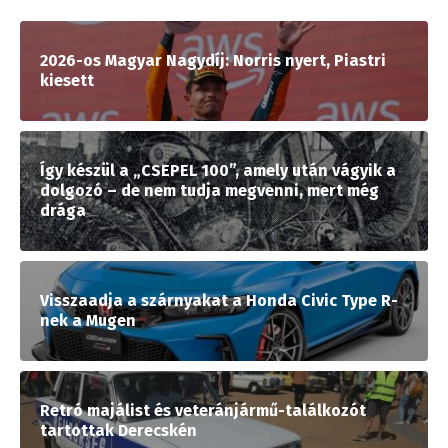
2026-os Magyar Nagydíj: Norris nyert, Piastri
kiesett
Így készül a „CSEPEL 100”, amely után vágyik a
dolgozó – de nem tudja megvenni, mert még
drága
Visszaadja a szárnyakat a Honda Civic Type R-
nek a Mugen
Retró majálist és veteránjármű-találkozót
tartottak Derecskén