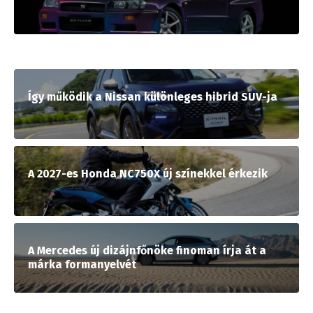
Így működik a Nissan különleges hibrid SUV-ja
A 2027-es Honda NC750X új színekkel érkezik
A Mercedes új dizájnfőnöke finoman írja át a
márka formanyelvét