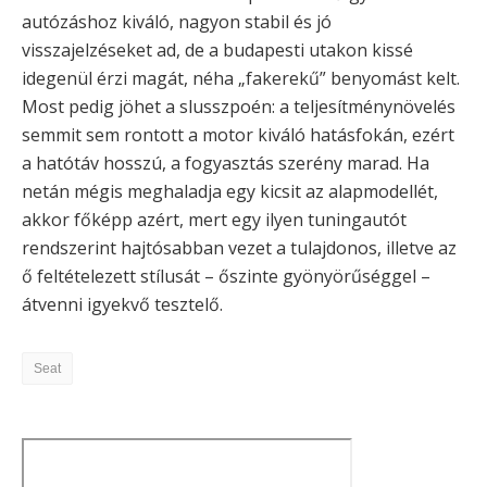
autózáshoz kiváló, nagyon stabil és jó
visszajelzéseket ad, de a budapesti utakon kissé
idegenül érzi magát, néha „fakerekű” benyomást kelt.
Most pedig jöhet a slusszpoén: a teljesítménynövelés
semmit sem rontott a motor kiváló hatásfokán, ezért
a hatótáv hosszú, a fogyasztás szerény marad. Ha
netán mégis meghaladja egy kicsit az alapmodellét,
akkor főképp azért, mert egy ilyen tuningautót
rendszerint hajtósabban vezet a tulajdonos, illetve az
ő feltételezett stílusát – őszinte gyönyörűséggel –
átvenni igyekvő tesztelő.
Seat