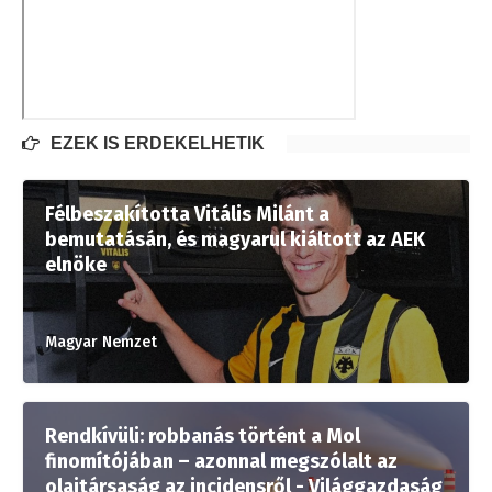
EZEK IS ÉRDEKELHETIK
Félbeszakította Vitális Milánt a
bemutatásán, és magyarul kiáltott az AEK
elnöke
Magyar Nemzet
Rendkívüli: robbanás történt a Mol
finomítójában – azonnal megszólalt az
olajtársaság az incidensről - Világgazdaság