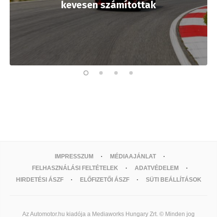
kevesen számítottak
IMPRESSZUM
MÉDIAAJÁNLAT
FELHASZNÁLÁSI FELTÉTELEK
ADATVÉDELEM
HIRDETÉSI ÁSZF
ELŐFIZETŐI ÁSZF
SÜTI BEÁLLÍTÁSOK
Az Automotor.hu kiadója a Mediaworks Hungary Zrt. © Minden jog