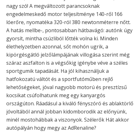
nagy szó! A megváltozott parancsoknak
engedelmeskedő motor teljesítménye 140-ről 166
lóerőre, nyomatéka 320-ról 380 newtonméterre nőtt.
A hatás mellbe-, pontosabban hátbavágó: autónk úgy
gyorsít, mintha csúzliból lőtték volna ki. Minden
élethelyzetben azonnal, sőt mohón ugrik, a
kipörgésgátló jelzőlámpájának villogása szerint még
száraz aszfalton is a végsőkig igénybe véve a széles
sportgumik tapadását. Ha jól kihasználjuk a
hatfokozatú váltót és a sportfutóműben rejlő
lehetőségeket, jóval nagyobb motorú és presztízsű
kocsikat csúfolhatunk meg egy kanyargós
országúton. Ráadásul a kiváló fényszóró és ablaktörlő
jóvoltából annál jobban kidomborodik az előnyünk,
minél mostohábbak a viszonyok. Szélerők Hát akkor
autópályán hogy megy az AdRenaline?