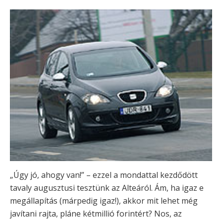
„Úgy jó, ahogy van!” – ezzel a mondattal kezdődött
tavaly augusztusi tesztünk az Alteáról. Ám, ha igaz e
megállapítás (márpedig igaz!), akkor mit lehet még
javítani rajta, pláne kétmillió forintért? Nos, az