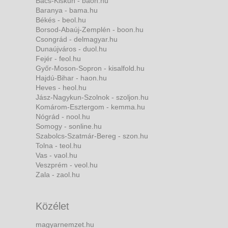
Bács-Kiskun - baon.hu
Baranya - bama.hu
Békés - beol.hu
Borsod-Abaúj-Zemplén - boon.hu
Csongrád - delmagyar.hu
Dunaújváros - duol.hu
Fejér - feol.hu
Győr-Moson-Sopron - kisalfold.hu
Hajdú-Bihar - haon.hu
Heves - heol.hu
Jász-Nagykun-Szolnok - szoljon.hu
Komárom-Esztergom - kemma.hu
Nógrád - nool.hu
Somogy - sonline.hu
Szabolcs-Szatmár-Bereg - szon.hu
Tolna - teol.hu
Vas - vaol.hu
Veszprém - veol.hu
Zala - zaol.hu
Közélet
magyarnemzet.hu