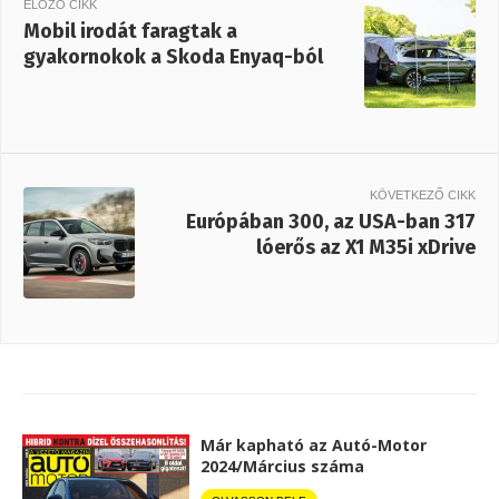
ELŐZŐ CIKK
Mobil irodát faragtak a
gyakornokok a Skoda Enyaq-ból
KÖVETKEZŐ CIKK
Európában 300, az USA-ban 317
lóerős az X1 M35i xDrive
Már kapható az Autó-Motor
2024/Március száma