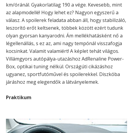
km/óránál. Gyakorlatilag 190 a vége. Kevesebb, mint
az alapmodellé! Hogy lehet ez? Nagyon egyszerű a
válasz. A spoilerek feladata abban áll, hogy stabilizáló,
leszorító erőt keltsenek, többek között ezért tudunk
olyan gyorsan kanyarodni. Ám mellékhatásként nő a
légellenállás, s ez az, ami nagy tempónál visszafogja
kocsinkat. Valamit valamiért! A képlet tehát világos.
Villámgyors autópálya-utazáshoz AdRenaline Power-
Box, optikai tuning nélkül. Országúti cikázáshoz
ugyanez, sportfutóművel és spoilerekkel. Diszkóba
járáshoz meg elegendők a látványelemek.
Praktikum