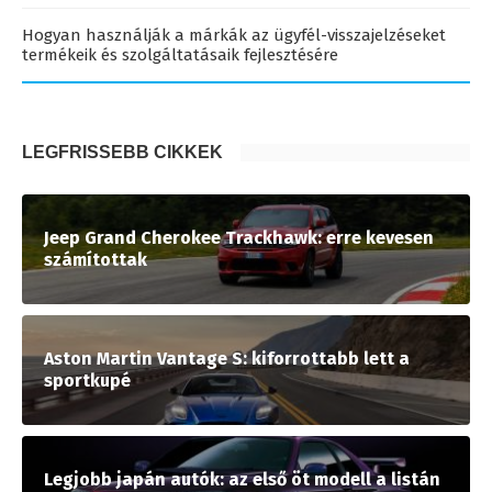
Hogyan használják a márkák az ügyfél-visszajelzéseket
termékeik és szolgáltatásaik fejlesztésére
LEGFRISSEBB CIKKEK
Jeep Grand Cherokee Trackhawk: erre kevesen
számítottak
Aston Martin Vantage S: kiforrottabb lett a
sportkupé
Legjobb japán autók: az első öt modell a listán