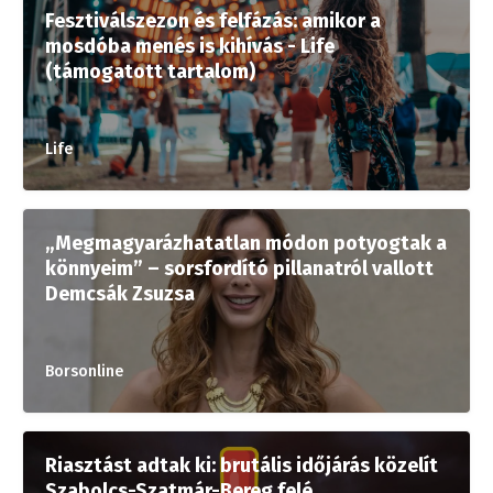
Fesztiválszezon és felfázás: amikor a
mosdóba menés is kihívás - Life
(támogatott tartalom)
Life
„Megmagyarázhatatlan módon potyogtak a
könnyeim” – sorsfordító pillanatról vallott
Demcsák Zsuzsa
Borsonline
Riasztást adtak ki: brutális időjárás közelít
Szabolcs-Szatmár-Bereg felé