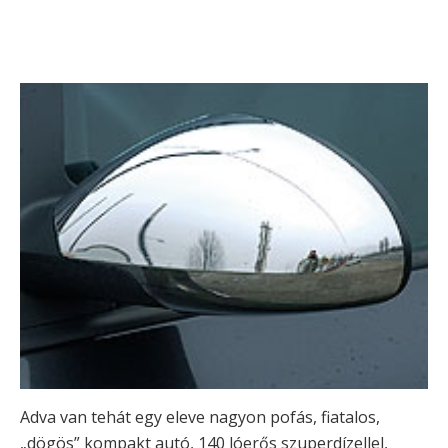
Adva van tehát egy eleve nagyon pofás, fiatalos,
„dögös” kompakt autó, 140 lóerős szuperdízellel,