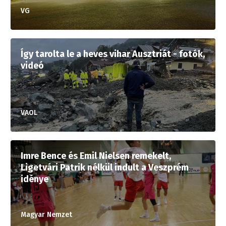
VG
Így tarolta le a heves vihar Ausztriát - fotók,
videó
VAOL
Imre Bence és Emil Nielsen remekelt,
Ligetvári Patrik nélkül indult a Veszprém
idénye
Magyar Nemzet