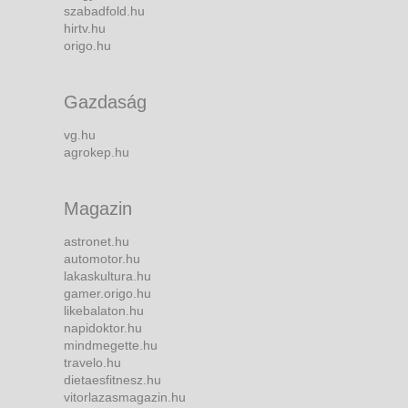
szabadfold.hu
hirtv.hu
origo.hu
Gazdaság
vg.hu
agrokep.hu
Magazin
astronet.hu
automotor.hu
lakaskultura.hu
gamer.origo.hu
likebalaton.hu
napidoktor.hu
mindmegette.hu
travelo.hu
dietaesfitnesz.hu
vitorlazasmagazin.hu