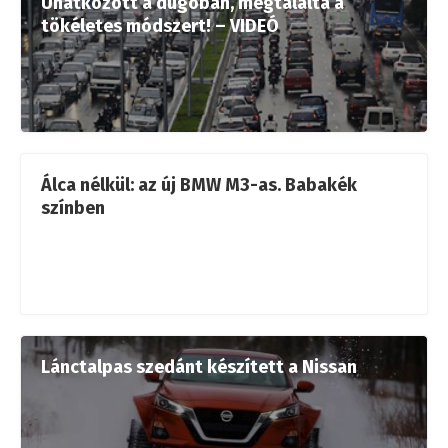
Unatkozott a dugóban, megtalálta a
tökéletes módszert! – VIDEÓ
Álca nélkül: az új BMW M3-as. Babakék
színben
Lánctalpas szedánt készített a Nissan