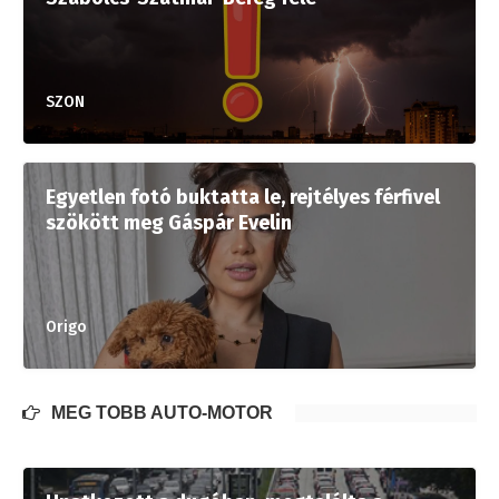
SZON
Egyetlen fotó buktatta le, rejtélyes férfivel
szökött meg Gáspár Evelin
Origo
MÉG TÖBB AUTÓ-MOTOR