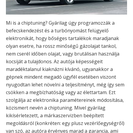
Mi is a chiptuning? Gyárilag úgy programozzák a
befecskendezést és a turbónyomást felügyelő
elektronikát, hogy bőséges tartalékok maradjanak
olyan esetre, ha rossz minőségű gázolajat tankol,
nem cserél időben olajat, vagy brutálisan használja
kocsiját a tulajdonos. Az autója képességeit
maradéktalanul kiaknázni kívánó, ugyanakkor a
gépnek mindent megadó ügyfél esetében viszont
nyugodtan lehet növelni a teljesítményt, még így sem
csökken a megbízhatóság vagy az élettartam. Ezt
szolgálja az elektronika paramétereinek módosítása,
közismert nevén a chiptuning. Mivel gyárilag
kikísérletezett, a márkaszervizben beépített
megoldásról (konkréten: egy plusz vezérlőegységről)
van szó, az autóra érvényes marad a garancia, ami