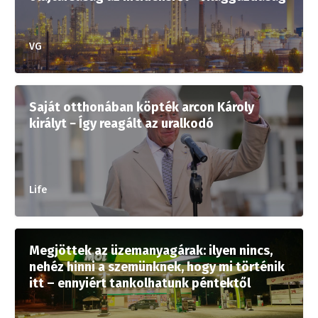
VG
Saját otthonában köpték arcon Károly
királyt − Így reagált az uralkodó
Life
Megjöttek az üzemanyagárak: ilyen nincs,
nehéz hinni a szemünknek, hogy mi történik
itt – ennyiért tankolhatunk péntektől