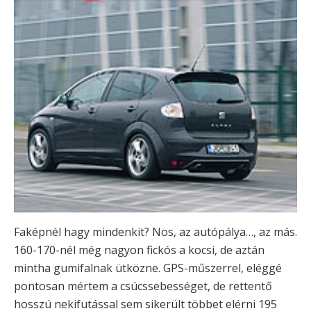
Faképnél hagy mindenkit? Nos, az autópálya…, az más.
160-170-nél még nagyon fickós a kocsi, de aztán
mintha gumifalnak ütközne. GPS-műszerrel, eléggé
pontosan mértem a csúcssebességet, de rettentő
hosszú nekifutással sem sikerült többet elérni 195