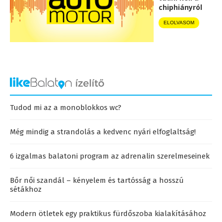
chiphiányról
ELOLVASOM
Tudod mi az a monoblokkos wc?
Még mindig a strandolás a kedvenc nyári elfoglaltság!
6 izgalmas balatoni program az adrenalin szerelmeseinek
Bőr női szandál – kényelem és tartósság a hosszú
sétákhoz
Modern ötletek egy praktikus fürdőszoba kialakításához