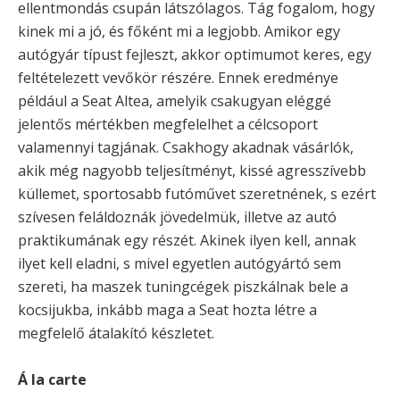
ellentmondás csupán látszólagos. Tág fogalom, hogy
kinek mi a jó, és főként mi a legjobb. Amikor egy
autógyár típust fejleszt, akkor optimumot keres, egy
feltételezett vevőkör részére. Ennek eredménye
például a Seat Altea, amelyik csakugyan eléggé
jelentős mértékben megfelelhet a célcsoport
valamennyi tagjának. Csakhogy akadnak vásárlók,
akik még nagyobb teljesítményt, kissé agresszívebb
küllemet, sportosabb futóművet szeretnének, s ezért
szívesen feláldoznák jövedelmük, illetve az autó
praktikumának egy részét. Akinek ilyen kell, annak
ilyet kell eladni, s mivel egyetlen autógyártó sem
szereti, ha maszek tuningcégek piszkálnak bele a
kocsijukba, inkább maga a Seat hozta létre a
megfelelő átalakító készletet.
Á la carte