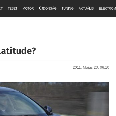
RT
TESZT
MOTOR
ÚJDONSÁG
TUNING
AKTUÁLIS
ELEKTROM
Latitude?
2011. Május 23. 06:10