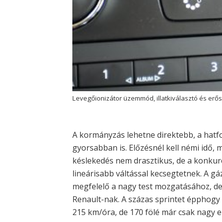
Levegőionizátor üzemmód, illatkiválasztó és er
A kormányzás lehetne direktebb, a hat
gyorsabban is. Előzésnél kell némi idő, m
késlekedés nem drasztikus, de a konku
lineárisabb váltással kecsegtetnek. A gáz
megfelelő a nagy test mozgatásához, de 
Renault-nak. A százas sprintet épphogy
215 km/óra, de 170 fölé már csak nagy 