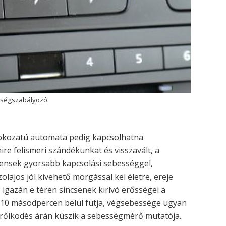
ősségszabályozó
fokozatú automata pedig kapcsolhatna
ire felismeri szándékunkat és visszavált, a
rensek gyorsabb kapcsolási sebességgel,
olajos jól kivehető morgással kel életre, ereje
igazán e téren sincsenek kirívó erősségei a
 10 másodpercen belül futja, végsebessége ugyan
erőlködés árán kúszik a sebességmérő mutatója.