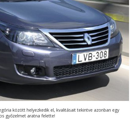
gória között helyezkedik el, kvalitásait tekintve azonban egy
s győzelmet aratna felette!