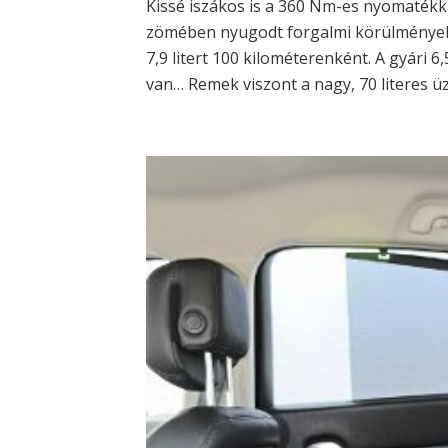
Kissé iszákos is a 360 Nm-es nyomatékk
zömében nyugodt forgalmi körülmények 
7,9 litert 100 kilométerenként. A gyári 
van… Remek viszont a nagy, 70 literes ü