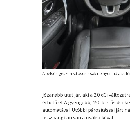
A belső egészen stílusos, csak ne nyomná a sofő
Józanabb utat jár, aki a 2.0 dCi változatr
érhető el. A gyengébb, 150 lóerős dCi ki
automatával. Utóbbi párosítással járt ná
összhangban van a riválisokéval.