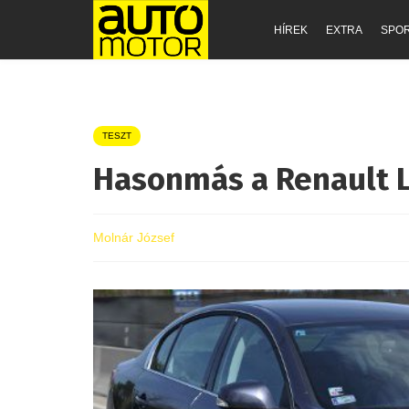
HÍREK
EXTRA
SPO
TESZT
Hasonmás a Renault 
Molnár József