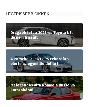
LEGFRISSEBB CIKKEK
Drágább lett a 2027-es Toyota bZ,
de nem frissült
A Porsche 911 GT2 RS rekordára
elérte az egymillió dollárt
Öt legendás Alfa Romeo a Busso V6
korszakából