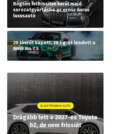
Rögtön felfrissítve kerül majd
sorozatgyártásba az orosz Aurus
luxusautó
20 lóerőt kapott, 20 kg-ot leadott a
BMW M4 CS
ELEKTROMOS AUTÓ
A P
Drágább lett a 2027-es Toyota
rekordár
bZ, de nem frissült