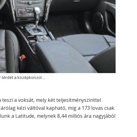
r térdét a középkonzol…
a teszi a voksát, mely két teljesítményszinttel
zárólag kézi váltóval kapható, míg a 173 lovas csak
lunk a Latitude, melynek 8,44 milliós ára nagyjából