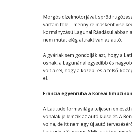
Morgós dízelmotorjával, sprőd rugózásáv
vártam tőle – mennyire másként viselke
kormányzású Laguna! Ráadásul abban az
nem mutat elég attraktívan az autó.
A gyáriak sem gondolják azt, hogy a Lati
osnak, a Lagunánál egyedibb és nagyobb
volt a cél, hogy a közép- és a felső-közé
el.
Francia egyenruha a koreai limuzino
A Latitude formavilága teljesen emészth
vonalak jellemzik az autó külsejét. A Re
volna, de itt nem egy új autó tervezésérő
Latitude a Samsung SM5-ös itteni megfele