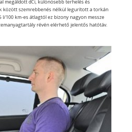
al megáldott dCi, különösebb terhelés és
között szemrebbenés nélkül legurított a torkán
6,5 l/100 km-es átlagtól ez bizony nagyon messze
zemanyagtartály révén elérhető jelentős hatótáv.