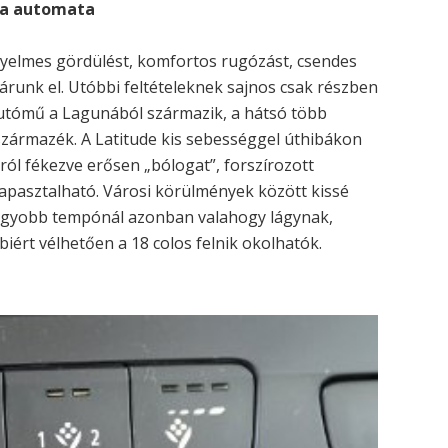
ha automata
ényelmes gördülést, komfortos rugózást, csendes
runk el. Utóbbi feltételeknek sajnos csak részben
 futómű a Lagunából származik, a hátsó több
zármazék. A Latitude kis sebességgel úthibákon
ól fékezve erősen „bólogat”, forszírozott
tapasztalható. Városi körülmények között kissé
agyobb tempónál azonban valahogy lágynak,
iért vélhetően a 18 colos felnik okolhatók.