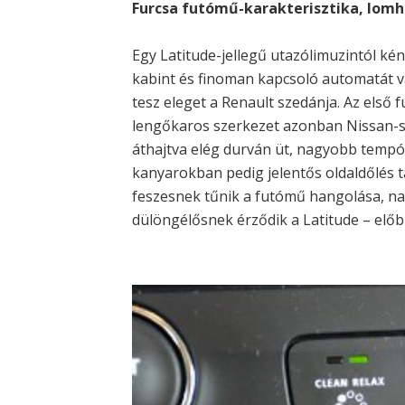
Furcsa futómű-karakterisztika, lom
Egy Latitude-jellegű utazólimuzintól k
kabint és finoman kapcsoló automatát vá
tesz eleget a Renault szedánja. Az első
lengőkaros szerkezet azonban Nissan-s
áthajtva elég durván üt, nagyobb tempór
kanyarokban pedig jelentős oldaldőlés 
feszesnek tűnik a futómű hangolása, n
dülöngélősnek érződik a Latitude – előbb