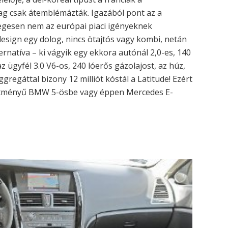
ag csak átemblémázták. Igazából pont az a
egesen nem az európai piaci igényeknek
esign egy dolog, nincs ötajtós vagy kombi, netán
ernatíva – ki vágyik egy ekkora autónál 2,0-es, 140
 ügyfél 3.0 V6-os, 240 lóerős gázolajost, az húz,
gregáttal bizony 12 milliót kóstál a Latitude! Ezért
sítményű BMW 5-ösbe vagy éppen Mercedes E-