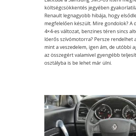
költségcsökkentés jegyében gyakorlatil
Renault legnagyobb hibája, hogy elsődl
megfelelően készült. Mire gondolok? A d
4×4-es változat, benzines téren sincs alt
lóerős szívómotorra? Persze rendelhet az
mint a veszedelem, igen ám, de utóbbi ag
az összegért valamivel gyengébb telje
osztályba is be lehet már ülni.