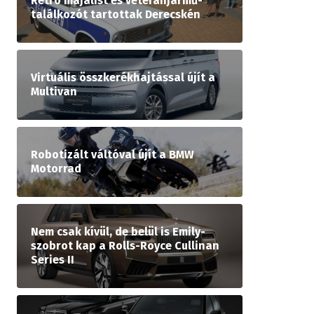
Retró majálist és veteránjármű-
találkozót tartottak Derecskén
Virtuális összkerékhajtással újít a
Multivan
Robotizált váltóval újít a BMW
Motorrad
Nem csak kívül, de belül is Emily-
szobrot kap a Rolls-Royce Cullinan
Series II