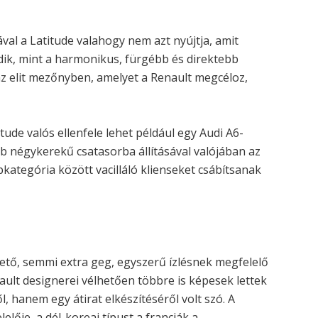
al a Latitude valahogy nem azt nyújtja, amit
dik, mint a harmonikus, fürgébb és direktebb
 elit mezőnyben, amelyet a Renault megcéloz,
tude valós ellenfele lehet például egy Audi A6-
 négykerekű csatasorba állításával valójában az
pkategória között vacilláló klienseket csábítsanak
n
ető, semmi extra geg, egyszerű ízlésnek megfelelő
nault designerei vélhetően többre is képesek lettek
l, hanem egy átirat elkészítéséről volt szó. A
lője, a dél-koreai típust a franciák a