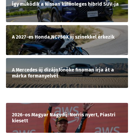
Így működik a Nissan különleges hibrid SUV-ja
A 2027-es Honda NC750X új színekkel érkezik
A Mercedes új dizájnfőnöke finoman írja át a
márka formanyelvét
2026-os Magyar Nagydíj: Norris nyert, Piastri
kiesett