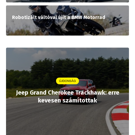
Robotizált váltóval újít a BMW Motorrad
ÚJDONSÁG
Jeep Grand Cherokee Trackhawk: erre
kevesen számítottak