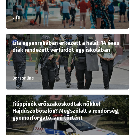
Life
Lila egyenruhában érkezett a halál: 14 éves
diák rendezett vérfürdőt egy iskolában
Borsonline
Filippínók erőszakoskodtak nőkkel
Hajdúszoboszlón? Megszólalt a rendőrség,
gyomorforgató, ami történt