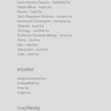
Győr-Moson-Sopron - kisalfold.hu
Hajdú-Bihar - haon.hu
Heves - heol.hu
Jász-Nagykun-Szolnok - szoljon.hu
Komárom-Esztergom - kemma.hu
Nógrád - nool.hu
Somogy - sonline.hu
Szabolcs-Szatmár-Bereg - szon.hu
Tolna - teol.hu
Vas - vaol.hu
Veszprém - veol.hu
Zala - zaol.hu
Közélet
magyarnemzet.hu
szabadfold.hu
hirtv.hu
origo.hu
Gazdaság