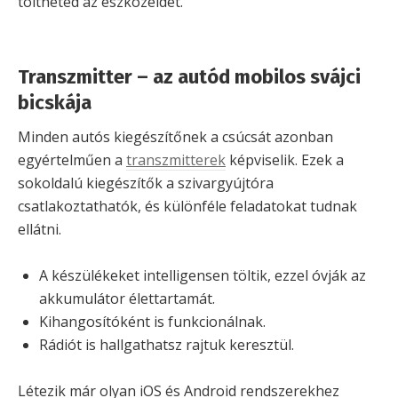
töltheted az eszközeidet.
Transzmitter – az autód mobilos svájci
bicskája
Minden autós kiegészítőnek a csúcsát azonban
egyértelműen a
transzmitterek
képviselik. Ezek a
sokoldalú kiegészítők a szivargyújtóra
csatlakoztathatók, és különféle feladatokat tudnak
ellátni.
A készülékeket intelligensen töltik, ezzel óvják az
akkumulátor élettartamát.
Kihangosítóként is funkcionálnak.
Rádiót is hallgathatsz rajtuk keresztül.
Létezik már olyan iOS és Android rendszerekhez