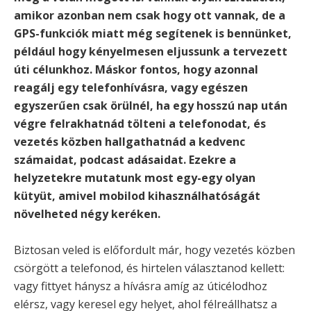
amikor azonban nem csak hogy ott vannak, de a
GPS-funkciók miatt még segítenek is bennünket,
például hogy kényelmesen eljussunk a tervezett
úti célunkhoz. Máskor fontos, hogy azonnal
reagálj egy telefonhívásra, vagy egészen
egyszerűen csak örülnél, ha egy hosszú nap után
végre felrakhatnád tölteni a telefonodat, és
vezetés közben hallgathatnád a kedvenc
számaidat, podcast adásaidat. Ezekre a
helyzetekre mutatunk most egy-egy olyan
kütyüt, amivel mobilod kihasználhatóságát
növelheted négy keréken.
Biztosan veled is előfordult már, hogy vezetés közben
csörgött a telefonod, és hirtelen választanod kellett:
vagy fittyet hánysz a hívásra amíg az úticélodhoz
elérsz, vagy keresel egy helyet, ahol félreállhatsz a