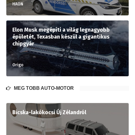
HAON
Elon Musk megépíti a világ legnagyobb
épületét, Texasban készül a gigantikus
chipgyár
Origo
MÉG TÖBB AUTÓ-MOTOR
Bicska-lakókocsi Új Zélandról