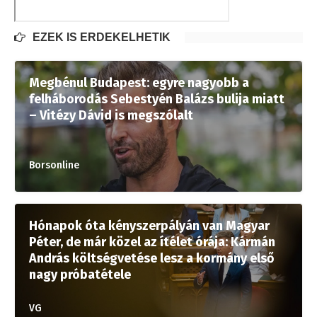
EZEK IS ÉRDEKELHETIK
Megbénul Budapest: egyre nagyobb a
felháborodás Sebestyén Balázs bulija miatt
– Vitézy Dávid is megszólalt
Borsonline
Hónapok óta kényszerpályán van Magyar
Péter, de már közel az ítélet órája: Kármán
András költségvetése lesz a kormány első
nagy próbatétele
VG