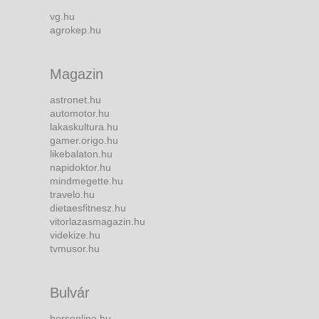
vg.hu
agrokep.hu
Magazin
astronet.hu
automotor.hu
lakaskultura.hu
gamer.origo.hu
likebalaton.hu
napidoktor.hu
mindmegette.hu
travelo.hu
dietaesfitnesz.hu
vitorlazasmagazin.hu
videkize.hu
tvmusor.hu
Bulvár
borsonline.hu