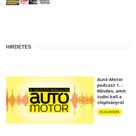
HIRDETÉS
Autó-Motor
podcast 1. -
Minden, amit
tudni kell a
chiphiányról
ELOLVASOM