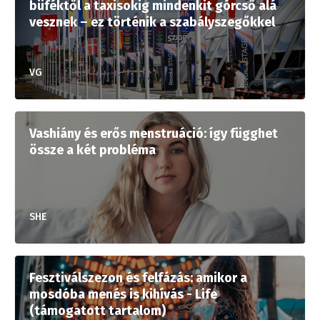
büféktől a taxisokig mindenkit górcső alá
vesznek – ez történik a szabályszegőkkel
VG
Vashiány és erős menstruáció: így függhet
össze a két probléma
SHE
Fesztiválszezon és felfázás: amikor a
mosdóba menés is kihívás - Life
(támogatott tartalom)