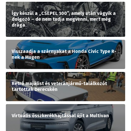
Így készül a „CSEPEL 100”, amely után vágyik a
dolgozó – de nem tudja megvenni, mert még
drága
Visszaadja a szárnyakat a Honda Civic Type R-
nek a Mugen
Retró majálist és veteránjármű-találkozót
tartottak Derecskén
Virtuális összkerékhajtással újít a Multivan