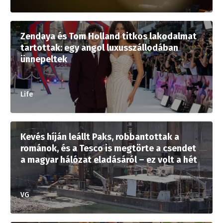
Zendaya és Tom Holland titkos lakodalmat
tartottak: egy angol luxusszállodában
ünnepeltek
Life
Kevés híján leállt Paks, robbantottak a
románok, és a Tesco is megtörte a csendet
a magyar hálózat eladásáról – ez volt a hét
VG