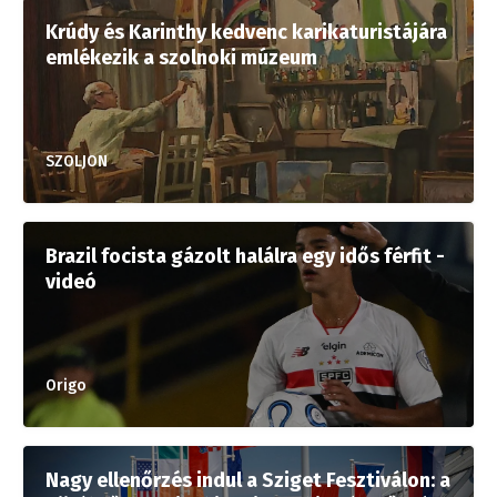
Krúdy és Karinthy kedvenc karikaturistájára
emlékezik a szolnoki múzeum
SZOLJON
Brazil focista gázolt halálra egy idős férfit -
videó
Origo
Nagy ellenőrzés indul a Sziget Fesztiválon: a