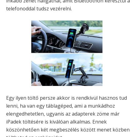
inkább zenét hallgatnál, amit Bluetoothon keresztül a
telefonoddal tudsz vezérelni.
Egy ilyen töltő persze akkor is rendkívül hasznos tud
lenni, ha van egy táblagéped, ami a munkádhoz
elengedhetetlen, ugyanis az adapterek zöme már
iPadek töltésére is kiválóan alkalmas. Ennek
köszönhetően két megbeszélés között menet közben