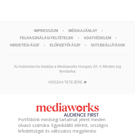
IMPRESSZUM
MÉDIAAJÁNLAT
FELHASZNÁLÁSI FELTÉTELEK
ADATVÉDELEM
HIRDETÉSI ÁSZF
ELŐFIZETŐI ÁSZF
SÜTI BEÁLLÍTÁSOK
Az Automotor.hu kiadója a Mediaworks Hungary Zrt. © Minden jog
fenntartva
VISSZA A TETEJÉRE
Portfóliónk minőségi tartalmat jelent minden
olvasó számára. Egyedülálló elérést, országos
lefedettséget és változatos megjelenési