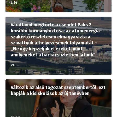
Life
Váratlanul megtörte a csendet Paks 2
korábbi kormánybiztosa: az atomenergia-
szakértő részletesen elmagyarázta a
szivattyúk áthelyezésének folyamatát –
„Ne úgy képzeljük el ezeket, mint
amilyeneket a barkácsüzletben látunk"
VG
Változik az alsó tagozat szeptembertől, ezt
kapják a kisiskolások az új tanévben