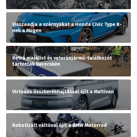
Visszaadja a szárnyakat a Honda Civic Type R-
nek a Mugen
Retró majálist és veteránjármű-találkozót
tartottak Derecskén
Virtuális összkerékhajtással újít a Multivan
Robotizált váltóval újít a BMW Motorrad