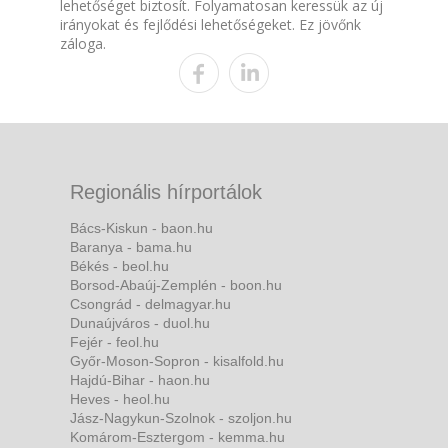
lehetőséget biztosít. Folyamatosan keressük az új
irányokat és fejlődési lehetőségeket. Ez jövőnk
záloga.
Regionális hírportálok
Bács-Kiskun - baon.hu
Baranya - bama.hu
Békés - beol.hu
Borsod-Abaúj-Zemplén - boon.hu
Csongrád - delmagyar.hu
Dunaújváros - duol.hu
Fejér - feol.hu
Győr-Moson-Sopron - kisalfold.hu
Hajdú-Bihar - haon.hu
Heves - heol.hu
Jász-Nagykun-Szolnok - szoljon.hu
Komárom-Esztergom - kemma.hu