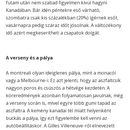
futam után nem szabad figyelmen kívül hagyni
Kanadában. Bár idén péntekre eső várható,
szombatra csak kis százalékban (20%) ígérnek esőt,
vasárnapra pedig száraz időt jósolnak. A változékony
idő azért megkeserítheti a csapatok dolgát.
A verseny és a pálya
A montreali olyan ideiglenes pálya, mint a monacói
vagy a Melbourne-i. Ez azt jelenti, hogy az aszfaltcsík
nagyon poros és csúszós a hétvége kezdetén. A
köreredmények azonban folyamatosan javulnak, még
a verseny során is, mivel egyre több gumi tapad az
aszfaltra. A kemény kanadai tél miatt helyenként
buckás a pálya, így ezt figyelembe kell venni az
autóbeállításkor. A Gilles Villeneuve-ről elnevezett