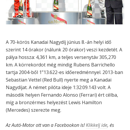
A 70-körös Kanadai Nagydíj június 8.-án helyi idő
szerint 14 órakor (nálunk 20 órakor) veszi kezdetét. A
pálya hossza: 4,361 km, a teljes versenytáv 305,270
km. A körrekordot még mindig Rubens Barrichello
tartja 2004-ből 1”13.622-es időeredménnyel. 2013-ban
Sebastian Vettel (Red Bull) nyerte meg a Kanadai
Nagydíjat. A német pilóta ideje 1:32:09.143 volt. A
második helyen Fernando Alonso (Ferrari) ért célba,
míg a bronzérmes helyezést Lewis Hamilton
(Mercedes) szerezte meg.
Az Autó-Motor ott van a Facebookon is!
Klikkelj ide
, és