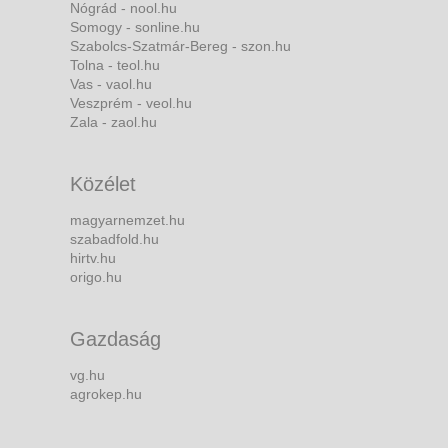
Nógrád - nool.hu
Somogy - sonline.hu
Szabolcs-Szatmár-Bereg - szon.hu
Tolna - teol.hu
Vas - vaol.hu
Veszprém - veol.hu
Zala - zaol.hu
Közélet
magyarnemzet.hu
szabadfold.hu
hirtv.hu
origo.hu
Gazdaság
vg.hu
agrokep.hu