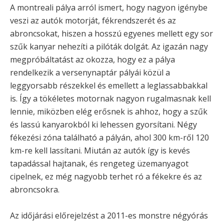
A montreali pálya arról ismert, hogy nagyon igénybe
veszi az autók motorját, fékrendszerét és az
abroncsokat, hiszen a hosszú egyenes mellett egy sor
szűk kanyar nehezíti a pilóták dolgát. Az igazán nagy
megpróbáltatást az okozza, hogy ez a pálya
rendelkezik a versenynaptár pályái közül a
leggyorsabb részekkel és emellett a leglassabbakkal
is. Így a tökéletes motornak nagyon rugalmasnak kell
lennie, miközben elég erősnek is ahhoz, hogy a szűk
és lassú kanyarokból ki lehessen gyorsítani. Négy
fékezési zóna található a pályán, ahol 300 km-ről 120
km-re kell lassítani. Miután az autók így is kevés
tapadással hajtanak, és rengeteg üzemanyagot
cipelnek, ez még nagyobb terhet ró a fékekre és az
abroncsokra.
Az időjárási előrejelzést a 2011-es monstre négyórás