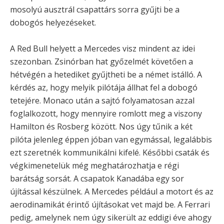
mosolyú ausztrál csapattárs sorra gyűjti be a
dobogós helyezéseket.
A Red Bull helyett a Mercedes visz mindent az idei
szezonban. Zsinórban hat győzelmét követően a
hétvégén a hetediket gyűjtheti be a német istálló. A
kérdés az, hogy melyik pilótája állhat fel a dobogó
tetejére. Monaco után a sajtó folyamatosan azzal
foglalkozott, hogy mennyire romlott meg a viszony
Hamilton és Rosberg között. Nos úgy tűnik a két
pilóta jelenleg éppen jóban van egymással, legalábbis
ezt szeretnék kommunikálni kifelé. Későbbi csaták és
végkimenetelük még meghatározhatja e régi
barátság sorsát. A csapatok Kanadába egy sor
újítással készülnek. A Mercedes például a motort és az
aerodinamikát érintő újításokat vet majd be. A Ferrari
pedig, amelynek nem úgy sikerült az eddigi éve ahogy