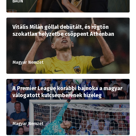
BAON
Vitális Milán góllal debütált, és rögtön
szokatlan helyzetbe csöppent Athénban
Magyar Nemzet
A Premier League korábbi bajnoka a magyar
válogatott kulcsemberének hízeleg
Magyar Nemzet