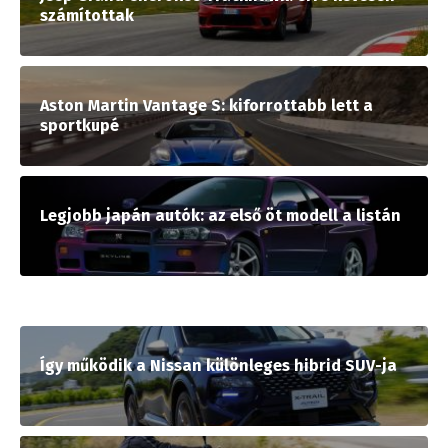
számítottak
Aston Martin Vantage S: kiforrottabb lett a
sportkupé
Legjobb japán autók: az első öt modell a listán
Így működik a Nissan különleges hibrid SUV-ja