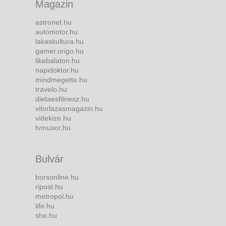
Magazin
astronet.hu
automotor.hu
lakaskultura.hu
gamer.origo.hu
likebalaton.hu
napidoktor.hu
mindmegette.hu
travelo.hu
dietaesfitnesz.hu
vitorlazasmagazin.hu
videkize.hu
tvmusor.hu
Bulvár
borsonline.hu
ripost.hu
metropol.hu
life.hu
she.hu