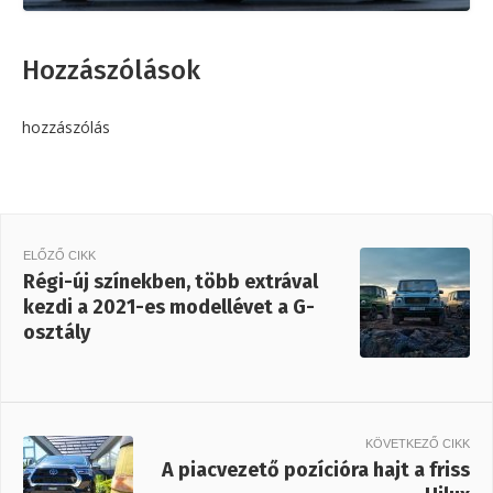
Hozzászólások
hozzászólás
ELŐZŐ CIKK
Régi-új színekben, több extrával
kezdi a 2021-es modellévet a G-
osztály
KÖVETKEZŐ CIKK
A piacvezető pozícióra hajt a friss