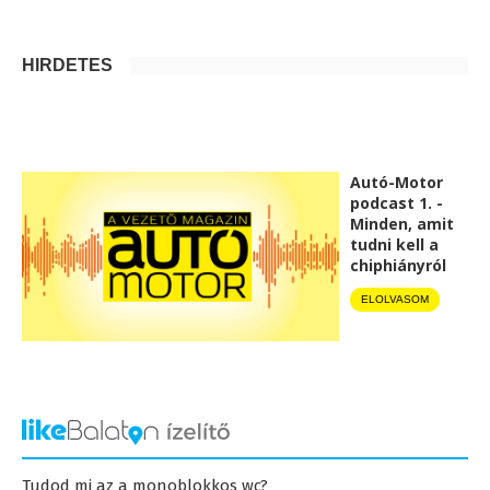
HIRDETÉS
Autó-Motor
podcast 1. -
Minden, amit
tudni kell a
chiphiányról
ELOLVASOM
Tudod mi az a monoblokkos wc?