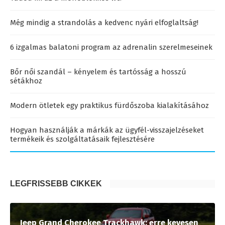
Még mindig a strandolás a kedvenc nyári elfoglaltság!
6 izgalmas balatoni program az adrenalin szerelmeseinek
Bőr női szandál – kényelem és tartósság a hosszú
sétákhoz
Modern ötletek egy praktikus fürdőszoba kialakításához
Hogyan használják a márkák az ügyfél-visszajelzéseket
termékeik és szolgáltatásaik fejlesztésére
LEGFRISSEBB CIKKEK
Jeep Grand Cherokee Trackhawk: erre kevesen