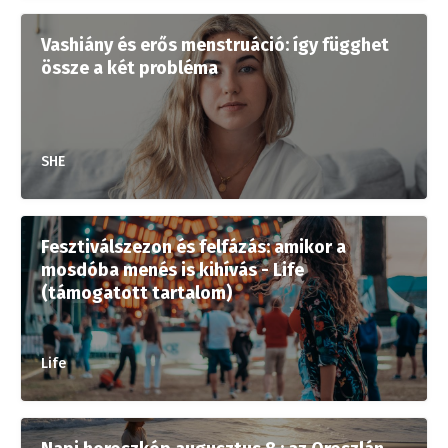
Vashiány és erős menstruáció: így függhet
össze a két probléma
SHE
Fesztiválszezon és felfázás: amikor a
mosdóba menés is kihívás - Life
(támogatott tartalom)
Life