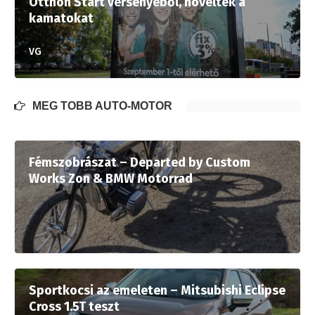
Otthon Start versenyéből, növelték a
kamatokat
VG
MÉG TÖBB AUTÓ-MOTOR
Fémszobrászat – Departed by Custom
Works Zon & BMW Motorrad
Sportkocsi az emeleten – Mitsubishi Eclipse
Cross 1.5T teszt