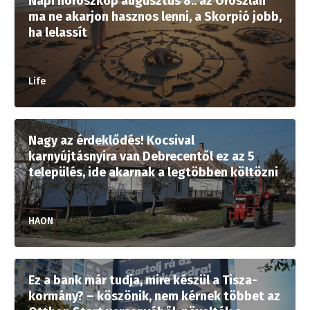
Napi horoszkóp augusztus 8.: az Oroszlán
ma ne akarjon hasznos lenni, a Skorpió jobb,
ha lelassít
Life
Nagy az érdeklődés! Kocsival
karnyújtásnyira van Debrecentől ez az 5
település, ide akarnak a legtöbben költözni
HAON
Ez a bank már tudja, mire készül a Tisza-
kormány? – köszönik, nem kérnek többet az