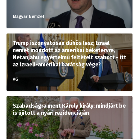
Magyar Nemzet
Trump iszonyatosan dühös lesz; Izrael
nemet mondott az amerikai béketervre,
Netanjahu egyértelmű feltételt szabott - itt
az izraeli-amerikai barátság vége?
VG
Szabadságra ment Károly király: mindjárt be
is újított a nyári rezidenciáján