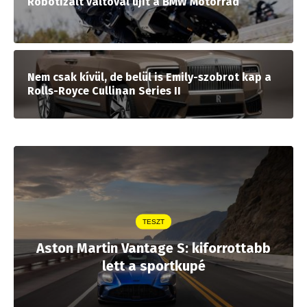
Robotizált váltóval újít a BMW Motorrad
Nem csak kívül, de belül is Emily-szobrot kap a
Rolls-Royce Cullinan Series II
TESZT
Aston Martin Vantage S: kiforrottabb
lett a sportkupé