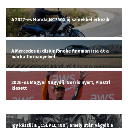
A 2027-es Honda NC750X új színekkel érkezik
A Mercedes új dizájnfőnöke finoman írja át a
márka formanyelvét
2026-os Magyar Nagydíj: Norris nyert, Piastri
kiesett
Így készül a „CSEPEL 100”, amely után vágyik a