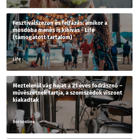
Fesztiválszezon és felfázás: amikor a
mosdóba menés is kihívás - Life
(támogatott tartalom)
Life
Meztelenül vág hajat a 21 éves fodrásznő –
művészetnek tartja, a szomszédok viszont
kiakadtak
Borsonline