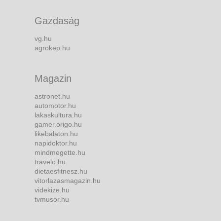
Gazdaság
vg.hu
agrokep.hu
Magazin
astronet.hu
automotor.hu
lakaskultura.hu
gamer.origo.hu
likebalaton.hu
napidoktor.hu
mindmegette.hu
travelo.hu
dietaesfitnesz.hu
vitorlazasmagazin.hu
videkize.hu
tvmusor.hu