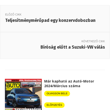
ELŐZŐ CIKK
Teljesítménymérőpad egy konzervdobozban
KÖVETKEZŐ CIKK
Bíróság előtt a Suzuki-VW válás
Már kapható az Autó-Motor
2024/Március száma
OLVASSON BELE
ELŐFIZETÉS