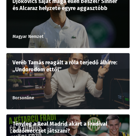
Djokovics saját maga ellen beszél? Sinner
és Alcaraz helyzete egyre aggasztóbb
Magyar Nemzet
Veréb Tamás reagált a róla terjedő álhírre:
„Undorodom ettől”
Borsonline
Tényleg a Real Madrid akart a Fradival
edzőmeccset játszani?