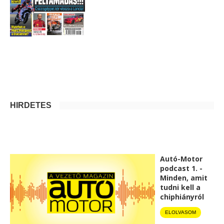
HIRDETÉS
Autó-Motor
podcast 1. -
Minden, amit
tudni kell a
chiphiányról
ELOLVASOM