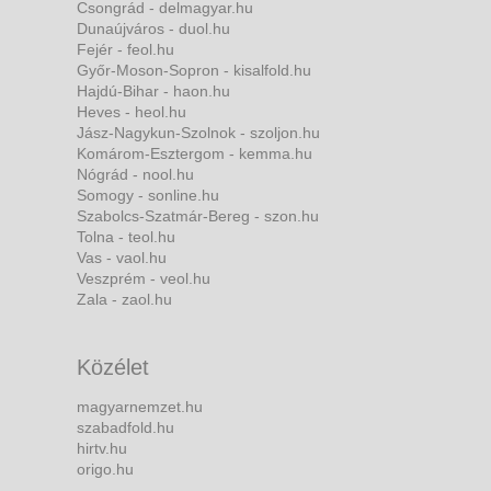
Csongrád - delmagyar.hu
Dunaújváros - duol.hu
Fejér - feol.hu
Győr-Moson-Sopron - kisalfold.hu
Hajdú-Bihar - haon.hu
Heves - heol.hu
Jász-Nagykun-Szolnok - szoljon.hu
Komárom-Esztergom - kemma.hu
Nógrád - nool.hu
Somogy - sonline.hu
Szabolcs-Szatmár-Bereg - szon.hu
Tolna - teol.hu
Vas - vaol.hu
Veszprém - veol.hu
Zala - zaol.hu
Közélet
magyarnemzet.hu
szabadfold.hu
hirtv.hu
origo.hu