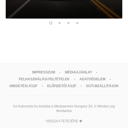
IMPRESSZUM
MÉDIAAJÁNLAT
FELHASZNÁLÁSI FELTÉTELEK
ADATVÉDELEM
HIRDETÉSI ÁSZF
ELŐFIZETŐI ÁSZF
SÜTI BEÁLLÍTÁSOK
Az Automotor.hu kiadója a Mediaworks Hungary Zrt. © Minden jog
fenntartva
VISSZA A TETEJÉRE