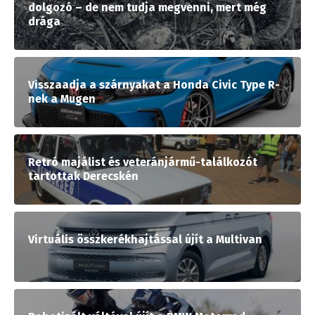
dolgozó – de nem tudja megvenni, mert még
drága
Visszaadja a szárnyakat a Honda Civic Type R-
nek a Mugen
Retró majálist és veteránjármű-találkozót
tartottak Derecskén
Virtuális összkerékhajtással újít a Multivan