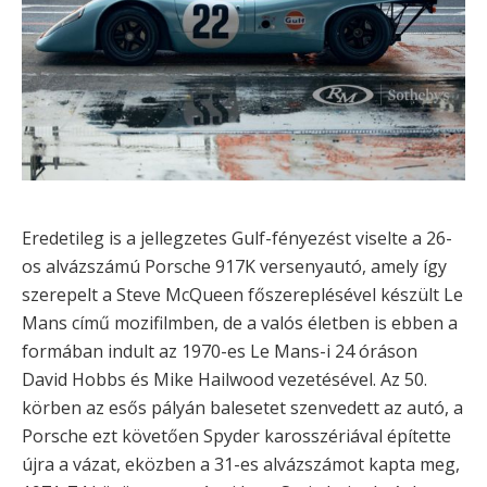
Eredetileg is a jellegzetes Gulf-fényezést viselte a 26-
os alvázszámú Porsche 917K versenyautó, amely így
szerepelt a Steve McQueen főszereplésével készült Le
Mans című mozifilmben, de a valós életben is ebben a
formában indult az 1970-es Le Mans-i 24 óráson
David Hobbs és Mike Hailwood vezetésével. Az 50.
körben az esős pályán balesetet szenvedett az autó, a
Porsche ezt követően Spyder karosszériával építette
újra a vázat, eközben a 31-es alvázszámot kapta meg,