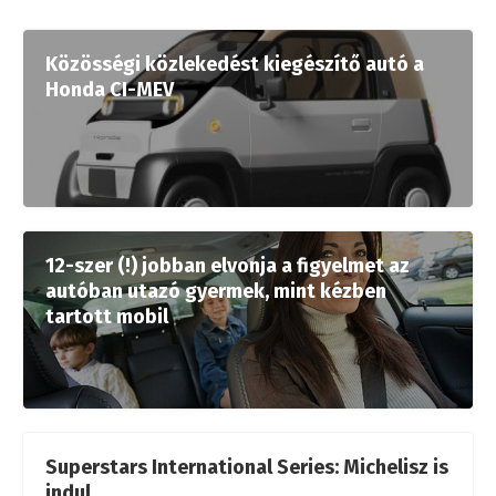
Közösségi közlekedést kiegészítő autó a
Honda CI-MEV
12-szer (!) jobban elvonja a figyelmet az
autóban utazó gyermek, mint kézben
tartott mobil
Superstars International Series: Michelisz is
indul