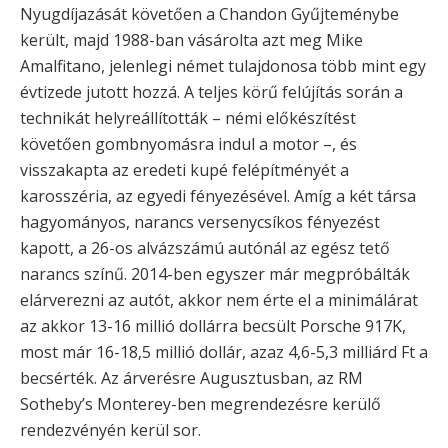
Nyugdíjazását követően a Chandon Gyűjteménybe
került, majd 1988-ban vásárolta azt meg Mike
Amalfitano, jelenlegi német tulajdonosa több mint egy
évtizede jutott hozzá. A teljes körű felújítás során a
technikát helyreállították – némi előkészítést
követően gombnyomásra indul a motor –, és
visszakapta az eredeti kupé felépítményét a
karosszéria, az egyedi fényezésével. Amíg a két társa
hagyományos, narancs versenycsíkos fényezést
kapott, a 26-os alvázszámú autónál az egész tető
narancs színű. 2014-ben egyszer már megpróbálták
elárverezni az autót, akkor nem érte el a minimálárat
az akkor 13-16 millió dollárra becsült Porsche 917K,
most már 16-18,5 millió dollár, azaz 4,6-5,3 milliárd Ft a
becsérték. Az árverésre Augusztusban, az RM
Sotheby’s Monterey-ben megrendezésre kerülő
rendezvényén kerül sor.