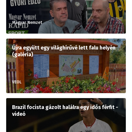
Magyar Nemzet
Újra együtt egy világhírűvé lett falu helyén
(galéria)
VEOL
Brazil focista gázolt halálra egy idős férfit -
videó