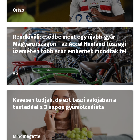
Origo
Rendkívüli: csődbe ment egy újabb gyár
Magyarországon − az Accel Hunland tószegi
üzemében több száz embernek mondtak fel
VG
Kevesen tudják, de ezt teszi valójában a
testeddel a 3 napos gyümölcsdiéta
Mindmegette