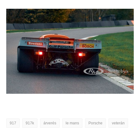
917
917k
árverés
le mans
Porsche
veterán