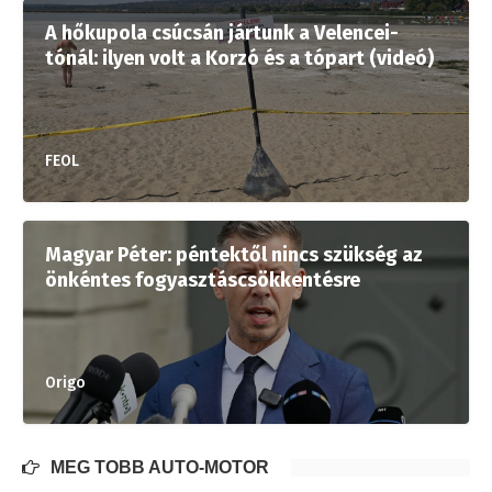
A hőkupola csúcsán jártunk a Velencei-
tónál: ilyen volt a Korzó és a tópart (videó)
FEOL
Magyar Péter: péntektől nincs szükség az
önkéntes fogyasztáscsökkentésre
Origo
MÉG TÖBB AUTÓ-MOTOR