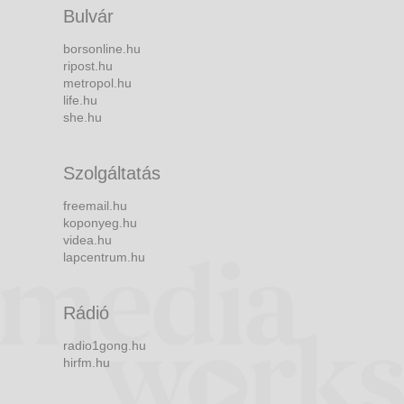
Bulvár
borsonline.hu
ripost.hu
metropol.hu
life.hu
she.hu
Szolgáltatás
freemail.hu
koponyeg.hu
videa.hu
lapcentrum.hu
Rádió
radio1gong.hu
hirfm.hu