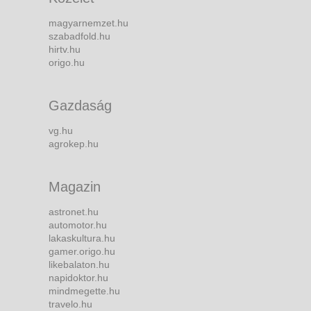
magyarnemzet.hu
szabadfold.hu
hirtv.hu
origo.hu
Gazdaság
vg.hu
agrokep.hu
Magazin
astronet.hu
automotor.hu
lakaskultura.hu
gamer.origo.hu
likebalaton.hu
napidoktor.hu
mindmegette.hu
travelo.hu