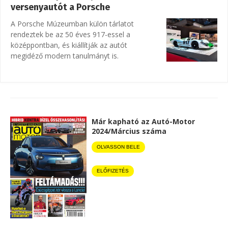
versenyautót a Porsche
A Porsche Múzeumban külön tárlatot
rendeztek be az 50 éves 917-essel a
középpontban, és kiállítják az autót
megidéző modern tanulmányt is.
Már kapható az Autó-Motor
2024/Március száma
OLVASSON BELE
ELŐFIZETÉS