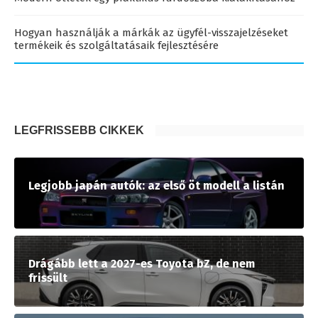
Hogyan használják a márkák az ügyfél-visszajelzéseket
termékeik és szolgáltatásaik fejlesztésére
LEGFRISSEBB CIKKEK
Legjobb japán autók: az első öt modell a listán
Drágább lett a 2027-es Toyota bZ, de nem
frissült