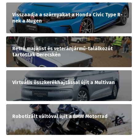
Visszaadja a szárnyakat a Honda Civic Type R-
nek a Mugen
Retró majálist és veteránjármű-találkozót
tartottak Derecskén
Virtuális összkerékhajtással újít a Multivan
Robotizált váltóval újít a BMW Motorrad