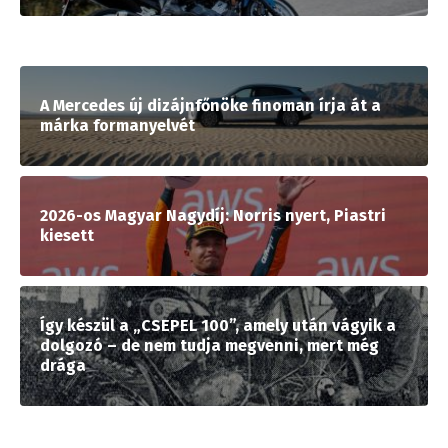
A Mercedes új dizájnfőnöke finoman írja át a
márka formanyelvét
2026-os Magyar Nagydíj: Norris nyert, Piastri
kiesett
Így készül a „CSEPEL 100”, amely után vágyik a
dolgozó – de nem tudja megvenni, mert még
drága