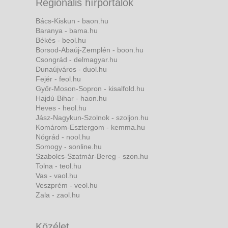
Regionális hírportálok
Bács-Kiskun - baon.hu
Baranya - bama.hu
Békés - beol.hu
Borsod-Abaúj-Zemplén - boon.hu
Csongrád - delmagyar.hu
Dunaújváros - duol.hu
Fejér - feol.hu
Győr-Moson-Sopron - kisalfold.hu
Hajdú-Bihar - haon.hu
Heves - heol.hu
Jász-Nagykun-Szolnok - szoljon.hu
Komárom-Esztergom - kemma.hu
Nógrád - nool.hu
Somogy - sonline.hu
Szabolcs-Szatmár-Bereg - szon.hu
Tolna - teol.hu
Vas - vaol.hu
Veszprém - veol.hu
Zala - zaol.hu
Közélet