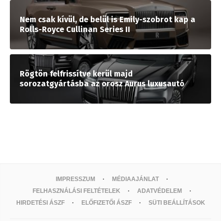
Nem csak kívül, de belül is Emily-szobrot kap a
Rolls-Royce Cullinan Series II
Rögtön felfrissítve kerül majd
sorozatgyártásba az orosz Aurus luxusautó
IMPRESSZUM
MÉDIAAJÁNLAT
FELHASZNÁLÁSI FELTÉTELEK
ADATVÉDELEM
HIRDETÉSI ÁSZF
ELŐFIZETŐI ÁSZF
SÜTI BEÁLLÍTÁSOK