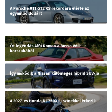
A Porsche 911 GT2 RS rekordára elérte az
egymillió dollárt
Öt legendás Alfa Romeo a Busso V6
korszakából
Így működik a Nissan különleges hibrid SUV-ja
A 2027-es Honda NC750X új színekkel érkezik