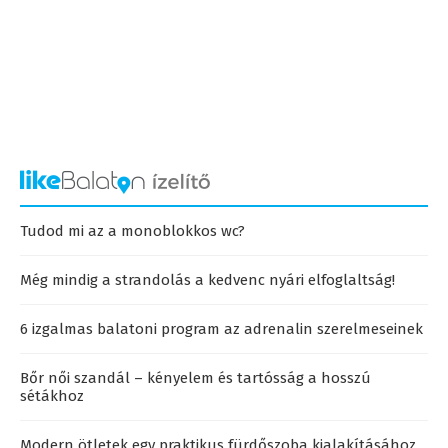
Tudod mi az a monoblokkos wc?
Még mindig a strandolás a kedvenc nyári elfoglaltság!
6 izgalmas balatoni program az adrenalin szerelmeseinek
Bőr női szandál – kényelem és tartósság a hosszú
sétákhoz
Modern ötletek egy praktikus fürdőszoba kialakításához