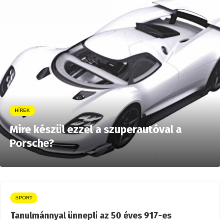
HÍREK
Mire készül ezzel a szuperautóval a
Porsche?
SPORT
Tanulmánnyal ünnepli az 50 éves 917-es