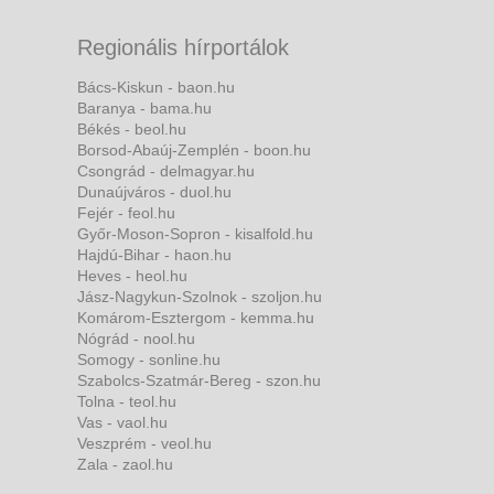
Regionális hírportálok
Bács-Kiskun - baon.hu
Baranya - bama.hu
Békés - beol.hu
Borsod-Abaúj-Zemplén - boon.hu
Csongrád - delmagyar.hu
Dunaújváros - duol.hu
Fejér - feol.hu
Győr-Moson-Sopron - kisalfold.hu
Hajdú-Bihar - haon.hu
Heves - heol.hu
Jász-Nagykun-Szolnok - szoljon.hu
Komárom-Esztergom - kemma.hu
Nógrád - nool.hu
Somogy - sonline.hu
Szabolcs-Szatmár-Bereg - szon.hu
Tolna - teol.hu
Vas - vaol.hu
Veszprém - veol.hu
Zala - zaol.hu