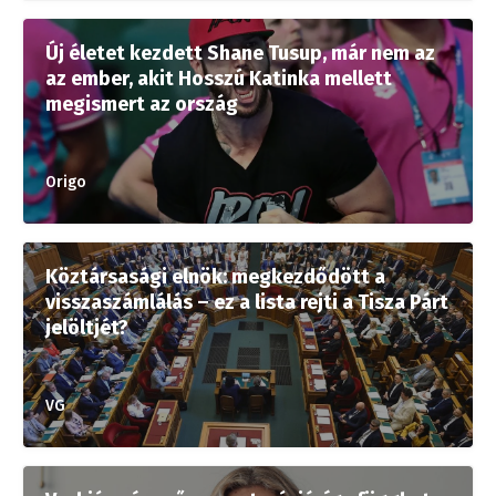
Új életet kezdett Shane Tusup, már nem az
az ember, akit Hosszú Katinka mellett
megismert az ország
Origo
Köztársasági elnök: megkezdődött a
visszaszámlálás – ez a lista rejti a Tisza Párt
jelöltjét?
VG