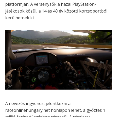
platformján. A versenyzők a hazai PlayStation-
játékosok közül, a 14 és 40 év közötti korcsoportból
kerülhetnek ki.
A nevezés ingyenes, jelentkezni a
raceonlinehungary.net honlapon lehet, a győztes 1
millió forint díjazásban részesül. A részletes