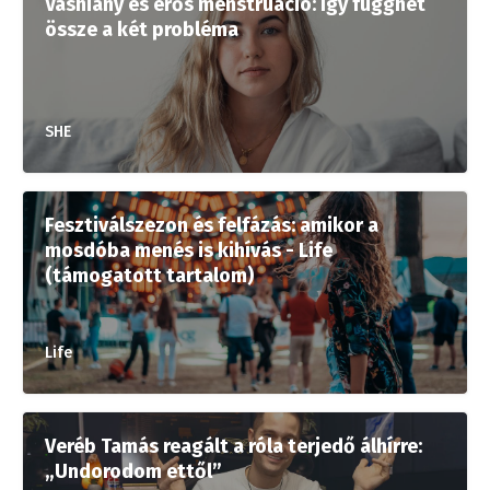
Vashiány és erős menstruáció: így függhet
össze a két probléma
SHE
Fesztiválszezon és felfázás: amikor a
mosdóba menés is kihívás - Life
(támogatott tartalom)
Life
Veréb Tamás reagált a róla terjedő álhírre:
„Undorodom ettől”