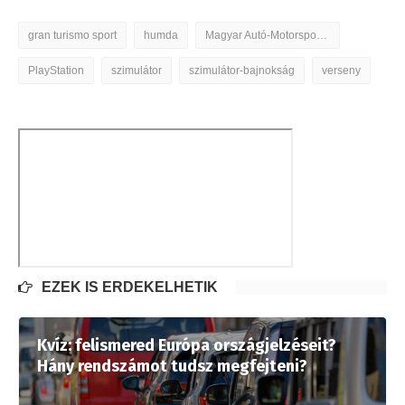
gran turismo sport
humda
Magyar Autó-Motorsport Fejlesztési Ügynökség
PlayStation
szimulátor
szimulátor-bajnokság
verseny
EZEK IS ÉRDEKELHETIK
Kvíz: felismered Európa országjelzéseit?
Hány rendszámot tudsz megfejteni?