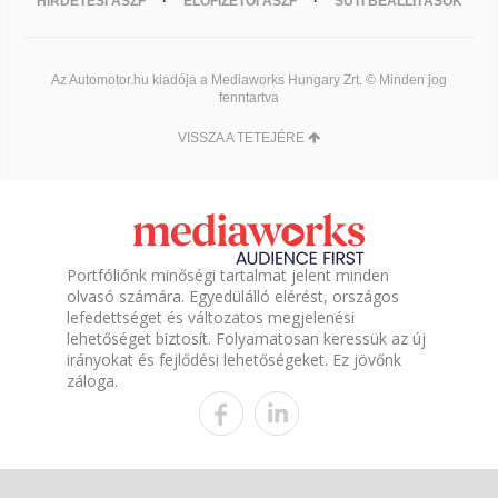
HIRDETÉSI ÁSZF
ELŐFIZETŐI ÁSZF
SÜTI BEÁLLÍTÁSOK
Az Automotor.hu kiadója a Mediaworks Hungary Zrt. © Minden jog
fenntartva
VISSZA A TETEJÉRE
Portfóliónk minőségi tartalmat jelent minden
olvasó számára. Egyedülálló elérést, országos
lefedettséget és változatos megjelenési
lehetőséget biztosít. Folyamatosan keressük az új
irányokat és fejlődési lehetőségeket. Ez jövőnk
záloga.