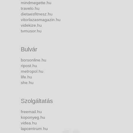
mindmegette.hu
travelo.hu
dietaesfitnesz.hu
vitorlazasmagazin.hu
videkize.hu
tvmusor.hu
Bulvár
borsonline.hu
ripost.hu
metropol.hu
life.hu
she.hu
Szolgáltatás
freemail.hu
koponyeg.hu
videa.hu
lapcentrum.hu