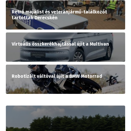
Retró majálist és veteránjármű-találkozót
tartottak Derecskén
Virtuális összkerékhajtással újít a Multivan
Robotizált váltóval újít a BMW Motorrad