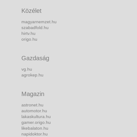
Közélet
magyarnemzet.hu
szabadfold.hu
hirtv.hu
origo.hu
Gazdaság
vg.hu
agrokep.hu
Magazin
astronet.hu
automotor.hu
lakaskultura.hu
gamer.origo.hu
likebalaton.hu
napidoktor.hu