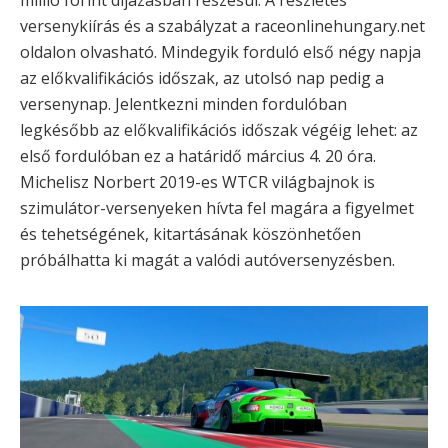
versenykiírás és a szabályzat a raceonlinehungary.net
oldalon olvasható. Mindegyik forduló első négy napja
az előkvalifikációs időszak, az utolsó nap pedig a
versenynap. Jelentkezni minden fordulóban
legkésőbb az előkvalifikációs időszak végéig lehet: az
első fordulóban ez a határidő március 4. 20 óra.
Michelisz Norbert 2019-es WTCR világbajnok is
szimulátor-versenyeken hívta fel magára a figyelmet
és tehetségének, kitartásának köszönhetően
próbálhatta ki magát a valódi autóversenyzésben.