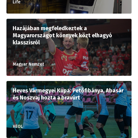
Life
Hazájában megfeledkeztek a
Magyarországot könnyek közt elhagyó
klasszisról
Magyar Nemzet
Heves Vármegyei Kupa: Petőfibánya, Abasár
és Noszvaj hozta a bravúrt
HEOL