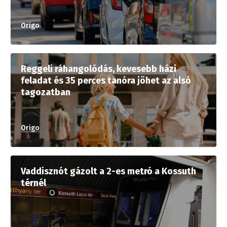
Origo
Reggeli ráhangolódás, kevesebb házi
feladat és 35 perces tanóra jöhet az alsó
tagozatban
Origo
Vaddisznót gázolt a 2-es metró a Kossuth
térnél