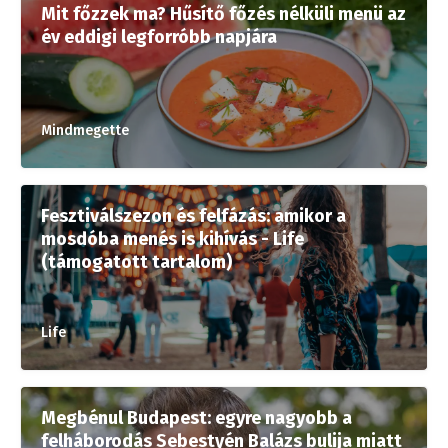
Mit főzzek ma? Hűsítő főzés nélküli menü az
év eddigi legforróbb napjára
Mindmegette
Fesztiválszezon és felfázás: amikor a
mosdóba menés is kihívás - Life
(támogatott tartalom)
Life
Megbénul Budapest: egyre nagyobb a
felháborodás Sebestyén Balázs bulija miatt