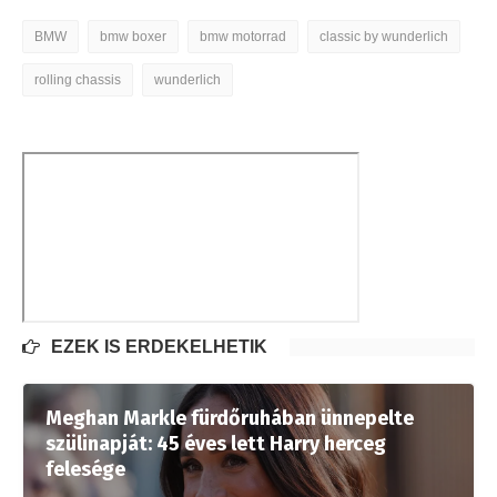
BMW
bmw boxer
bmw motorrad
classic by wunderlich
rolling chassis
wunderlich
EZEK IS ÉRDEKELHETIK
Meghan Markle fürdőruhában ünnepelte
szülinapját: 45 éves lett Harry herceg
felesége