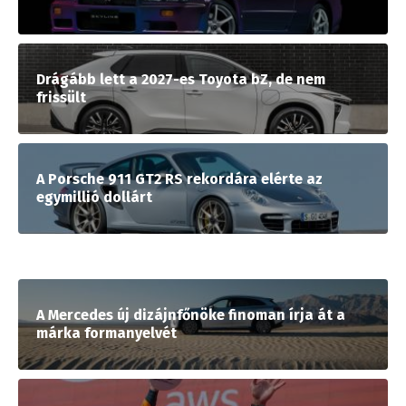
Drágább lett a 2027-es Toyota bZ, de nem
frissült
A Porsche 911 GT2 RS rekordára elérte az
egymillió dollárt
A Mercedes új dizájnfőnöke finoman írja át a
márka formanyelvét