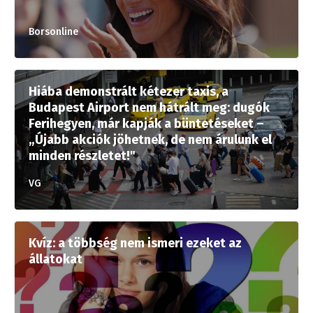
Borsonline
Hiába demonstrált kétezer taxis, a
Budapest Airport nem hátrált meg: dugók
Ferihegyen, már kapják a büntetéseket –
„Újabb akciók jöhetnek, de nem árulunk el
minden részletet!"
VG
Kvíz: a többség nem ismeri ezeket az
állatokat