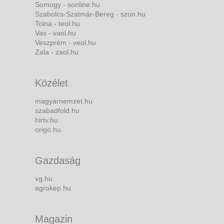
Somogy - sonline.hu
Szabolcs-Szatmár-Bereg - szon.hu
Tolna - teol.hu
Vas - vaol.hu
Veszprém - veol.hu
Zala - zaol.hu
Közélet
magyarnemzet.hu
szabadfold.hu
hirtv.hu
origo.hu
Gazdaság
vg.hu
agrokep.hu
Magazin