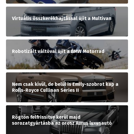
Virtuális összkerékhajtással újít a Multivan
Robotizált váltóval újít a BMW Motorrad
Nem csak kívül, de belül is Emily-szobrot kap a
Rolls-Royce Cullinan Series II
Rögtön felfrissítve kerül majd
sorozatgyártásba az orosz Aurus luxusautó