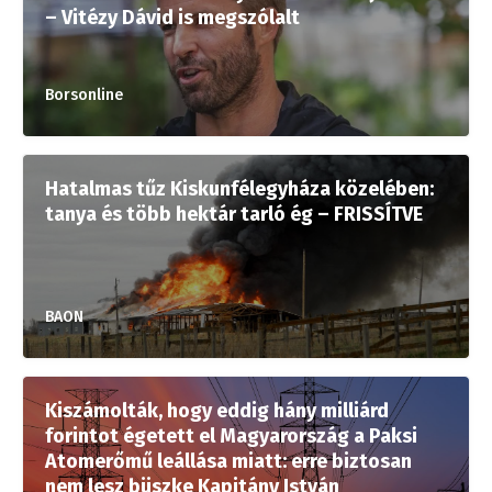
– Vitézy Dávid is megszólalt
Borsonline
Hatalmas tűz Kiskunfélegyháza közelében:
tanya és több hektár tarló ég – FRISSÍTVE
BAON
Kiszámolták, hogy eddig hány milliárd
forintot égetett el Magyarország a Paksi
Atomerőmű leállása miatt: erre biztosan
nem lesz büszke Kapitány István