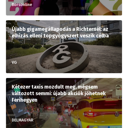
Borsonline
Újabb gigamegállapodás a Richternél: az
elhízás elleni topgyógyszert veszik célba
VG
Kétezer taxis mozdult meg, mégsem
változott semmi: újabb akciók jöhetnek
Ferihegyen
DELMAGYAR