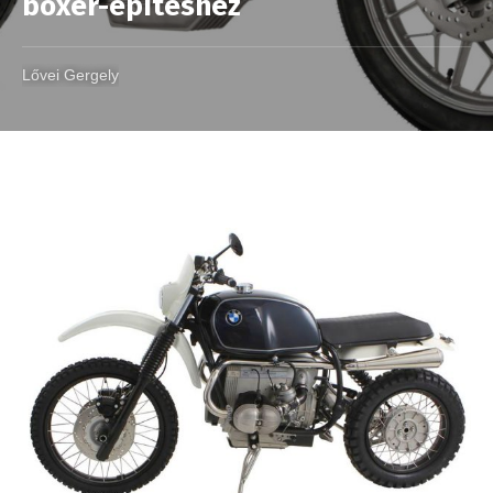
boxer-építéshez
Lővei Gergely