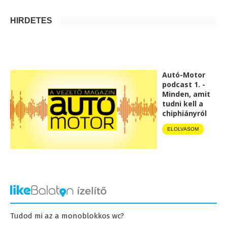
HIRDETÉS
Autó-Motor
podcast 1. -
Minden, amit
tudni kell a
chiphiányról
ELOLVASOM
Tudod mi az a monoblokkos wc?