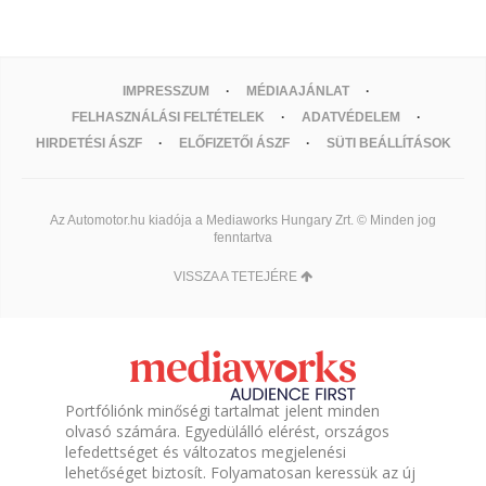
IMPRESSZUM
MÉDIAAJÁNLAT
FELHASZNÁLÁSI FELTÉTELEK
ADATVÉDELEM
HIRDETÉSI ÁSZF
ELŐFIZETŐI ÁSZF
SÜTI BEÁLLÍTÁSOK
Az Automotor.hu kiadója a Mediaworks Hungary Zrt. © Minden jog
fenntartva
VISSZA A TETEJÉRE
Portfóliónk minőségi tartalmat jelent minden
olvasó számára. Egyedülálló elérést, országos
lefedettséget és változatos megjelenési
lehetőséget biztosít. Folyamatosan keressük az új