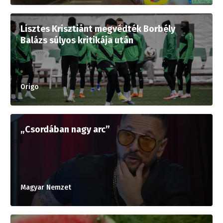
Lisztes Krisztiánt megvédték Borbély
Balázs súlyos kritikája után
Origo
„Csordában nagy arc”
Magyar Nemzet