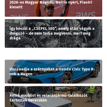
2026-os Magyar Nagydíj: Norris nyert, Piastri
kiesett
Így készül a „CSEPEL 100”, amely után vágyik a
dolgozó – de nem tudja megvenni, mert még
drága
Visszaadja a szárnyakat a Honda Civic Type R-
nek a Mugen
Retró majálist és veteránjármű-találkozót
tartottak Derecskén