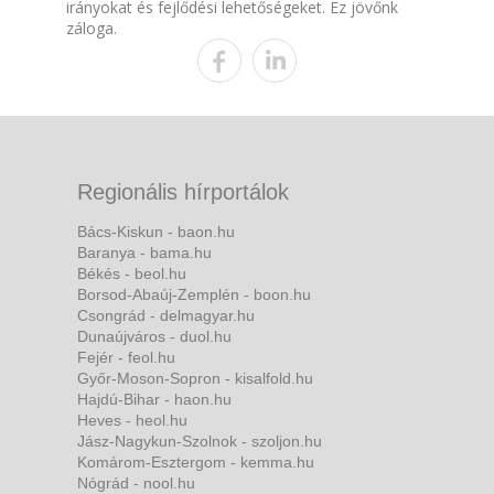
irányokat és fejlődési lehetőségeket. Ez jövőnk
záloga.
Regionális hírportálok
Bács-Kiskun - baon.hu
Baranya - bama.hu
Békés - beol.hu
Borsod-Abaúj-Zemplén - boon.hu
Csongrád - delmagyar.hu
Dunaújváros - duol.hu
Fejér - feol.hu
Győr-Moson-Sopron - kisalfold.hu
Hajdú-Bihar - haon.hu
Heves - heol.hu
Jász-Nagykun-Szolnok - szoljon.hu
Komárom-Esztergom - kemma.hu
Nógrád - nool.hu