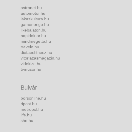
astronet.hu
automotor.hu
lakaskultura.hu
gamer.origo.hu
likebalaton.hu
napidoktor.hu
mindmegette.hu
travelo.hu
dietaesfitnesz.hu
vitorlazasmagazin.hu
videkize.hu
tvmusor.hu
Bulvár
borsonline.hu
ripost.hu
metropol.hu
life.hu
she.hu