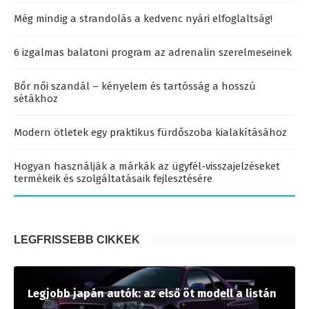
Még mindig a strandolás a kedvenc nyári elfoglaltság!
6 izgalmas balatoni program az adrenalin szerelmeseinek
Bőr női szandál – kényelem és tartósság a hosszú
sétákhoz
Modern ötletek egy praktikus fürdőszoba kialakításához
Hogyan használják a márkák az ügyfél-visszajelzéseket
termékeik és szolgáltatásaik fejlesztésére
LEGFRISSEBB CIKKEK
Legjobb japán autók: az első öt modell a listán