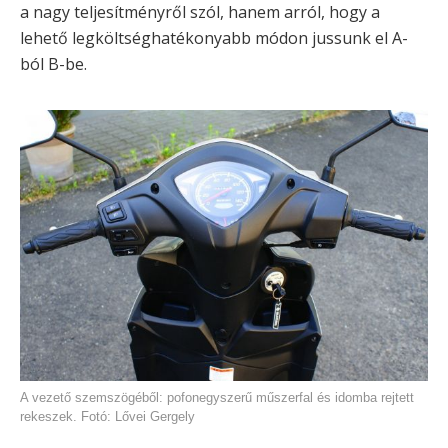
a nagy teljesítményről szól, hanem arról, hogy a
lehető legköltséghatékonyabb módon jussunk el A-
ból B-be.
A vezető szemszögéből: pofonegyszerű műszerfal és idomba rejtett
rekeszek. Fotó: Lővei Gergely