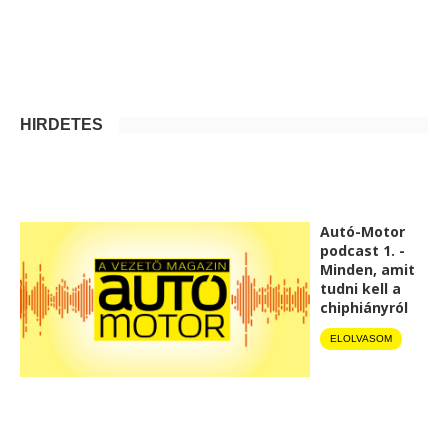
HIRDETÉS
Autó-Motor
podcast 1. -
Minden, amit
tudni kell a
chiphiányról
ELOLVASOM