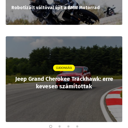
Robotizált váltóval újít a BMW Motorrad
ÚJDONSÁG
Jeep Grand Cherokee Trackhawk: erre
kevesen számítottak