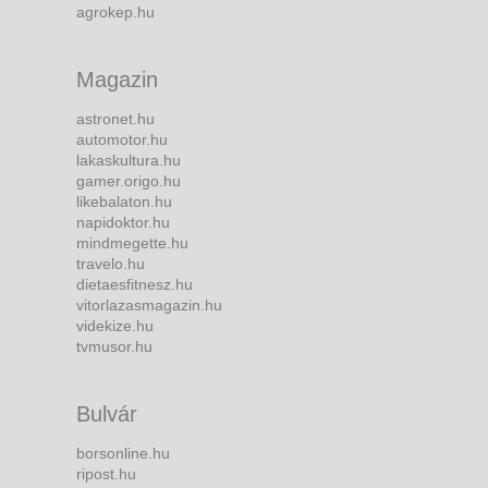
agrokep.hu
Magazin
astronet.hu
automotor.hu
lakaskultura.hu
gamer.origo.hu
likebalaton.hu
napidoktor.hu
mindmegette.hu
travelo.hu
dietaesfitnesz.hu
vitorlazasmagazin.hu
videkize.hu
tvmusor.hu
Bulvár
borsonline.hu
ripost.hu