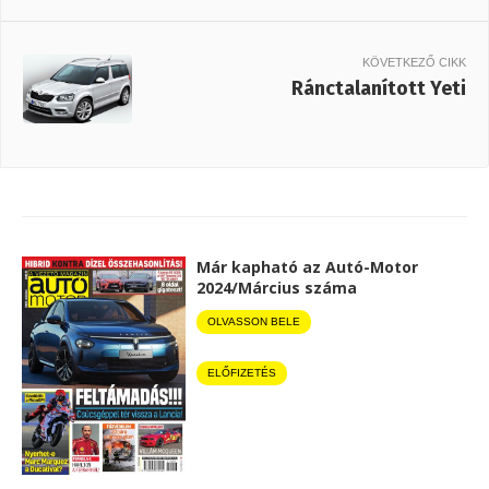
KÖVETKEZŐ CIKK
Ránctalanított Yeti
Már kapható az Autó-Motor
2024/Március száma
OLVASSON BELE
ELŐFIZETÉS