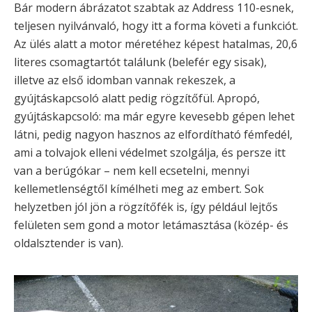
Bár modern ábrázatot szabtak az Address 110-esnek,
teljesen nyilvánvaló, hogy itt a forma követi a funkciót.
Az ülés alatt a motor méretéhez képest hatalmas, 20,6
literes csomagtartót találunk (belefér egy sisak),
illetve az első idomban vannak rekeszek, a
gyújtáskapcsoló alatt pedig rögzítőfül. Apropó,
gyújtáskapcsoló: ma már egyre kevesebb gépen lehet
látni, pedig nagyon hasznos az elfordítható fémfedél,
ami a tolvajok elleni védelmet szolgálja, és persze itt
van a berúgókar – nem kell ecsetelni, mennyi
kellemetlenségtől kímélheti meg az embert. Sok
helyzetben jól jön a rögzítőfék is, így például lejtős
felületen sem gond a motor letámasztása (közép- és
oldalsztender is van).