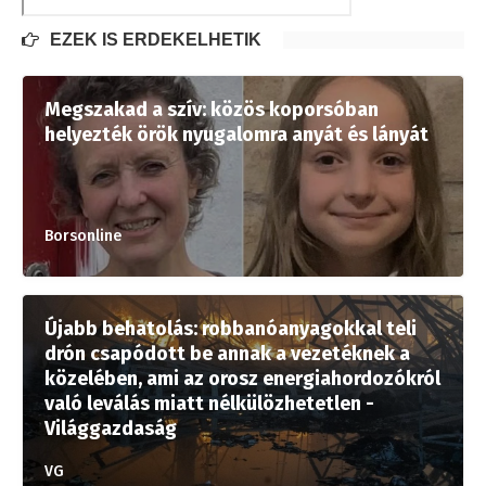
EZEK IS ÉRDEKELHETIK
Megszakad a szív: közös koporsóban
helyezték örök nyugalomra anyát és lányát
Borsonline
Újabb behatolás: robbanóanyagokkal teli
drón csapódott be annak a vezetéknek a
közelében, ami az orosz energiahordozókról
való leválás miatt nélkülözhetetlen -
Világgazdaság
VG