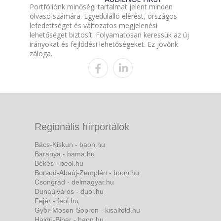
Portfóliónk minőségi tartalmat jelent minden
olvasó számára. Egyedülálló elérést, országos
lefedettséget és változatos megjelenési
lehetőséget biztosít. Folyamatosan keressük az új
irányokat és fejlődési lehetőségeket. Ez jövőnk
záloga.
Regionális hírportálok
Bács-Kiskun - baon.hu
Baranya - bama.hu
Békés - beol.hu
Borsod-Abaúj-Zemplén - boon.hu
Csongrád - delmagyar.hu
Dunaújváros - duol.hu
Fejér - feol.hu
Győr-Moson-Sopron - kisalfold.hu
Hajdú-Bihar - haon.hu