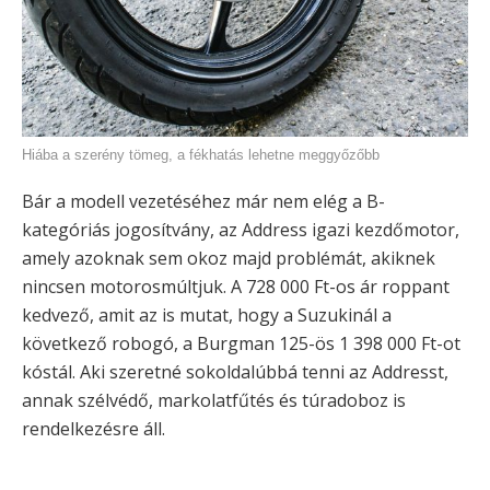
Hiába a szerény tömeg, a fékhatás lehetne meggyőzőbb
Bár a modell vezetéséhez már nem elég a B-
kategóriás jogosítvány, az Address igazi kezdőmotor,
amely azoknak sem okoz majd problémát, akiknek
nincsen motorosmúltjuk. A 728 000 Ft-os ár roppant
kedvező, amit az is mutat, hogy a Suzukinál a
következő robogó, a Burgman 125-ös 1 398 000 Ft-ot
kóstál. Aki szeretné sokoldalúbbá tenni az Addresst,
annak szélvédő, markolatfűtés és túradoboz is
rendelkezésre áll.