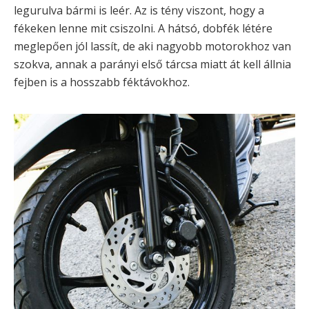
legurulva bármi is leér. Az is tény viszont, hogy a
fékeken lenne mit csiszolni. A hátsó, dobfék létére
meglepően jól lassít, de aki nagyobb motorokhoz van
szokva, annak a parányi első tárcsa miatt át kell állnia
fejben is a hosszabb féktávokhoz.