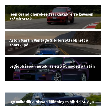
Jeep Grand Cherokee Trackhawk: erre kevesen
számítottak
Aston Martin Vantage S: kiforrottabb lett a
sportkupé
Legjobb japán autók: az első öt modell a listán
Így működik a Nissan különleges hibrid SUV-ja