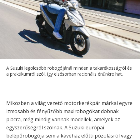
A Suzuki legolcsóbb robogójánál minden a takarékosságról és
a praktikumról szól, így elsősorban racionális énünkre hat.
Miközben a világ vezető motorkerékpár márkai egyre
izmosabb és fényűzőbb maxirobogókat dobnak
piacra, még mindig vannak modellek, amelyek az
egyszerűségről szólnak. A Suzuki európai
belépőrobogója sem a kávéház előtti pózolásról vagy