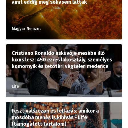
amit eddig még sohasem láttak
Magyar Nemzet
Cristiano Ronaldo esküvője mesébe illő
luxus lesz: 450 ezres lakosztály, személyes
komornyik és tetőtéri végtelen medence
Life
Fesztiválszezon és felfázás: amikor a
mosdóba menés is kihívás - Life
(támogatott tartalom)