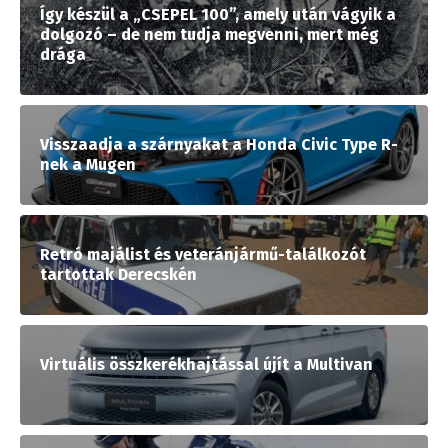
Így készül a „CSEPEL 100”, amely után vágyik a
dolgozó – de nem tudja megvenni, mert még
drága
Visszaadja a szárnyakat a Honda Civic Type R-
nek a Mugen
Retró majálist és veteránjármű-találkozót
tartottak Derecskén
Virtuális összkerékhajtással újít a Multivan