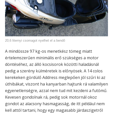
20,6 liternyi csomagot nyelhet el a bendő
A mindössze 97 kg-os menetkész tömeg miatt
értelemszerűen minimális erő szükséges a motor
döntéséhez, az álló kocsisorok közötti haladásnál
pedig a szerény külméretek is előnyösek. A 14 colos
kerekeken gördülő Address meglepően jól szűri ki az
úthibákat, viszont ha kanyarban hajtunk rá valamilyen
egyenetlenségre, azzal nem tud mit kezdeni a futómű.
Kevesen gondolnak rá, pedig sok motornál okoz
gondot az alacsony hasmagasság, de itt például nem
kell attól tartani, hogy egy magasabb járdaszigetről