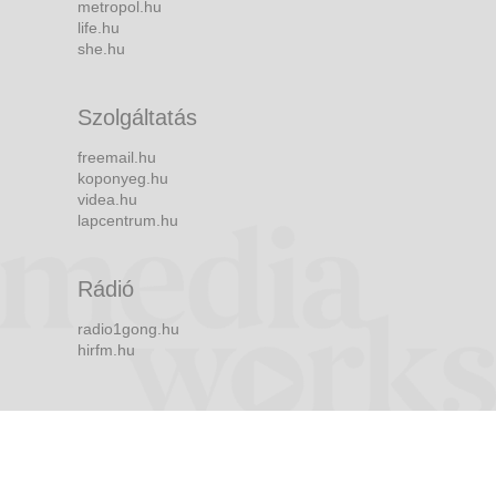
metropol.hu
life.hu
she.hu
Szolgáltatás
freemail.hu
koponyeg.hu
videa.hu
lapcentrum.hu
Rádió
radio1gong.hu
hirfm.hu