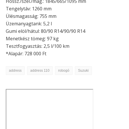
Hossz./szél./mag.: 1845/665/1095 mm
Tengelytáv: 1260 mm
Ülésmagasság: 755 mm
Üzemanyagtank: 5,2 l
Gumi elöl/hátul: 80/90 R14/90/90 R14
Menetkész tömeg: 97 kg
Tesztfogyasztás: 2,5 l/100 km
*Alapár: 728 000 Ft
address
address 110
robogó
Suzuki