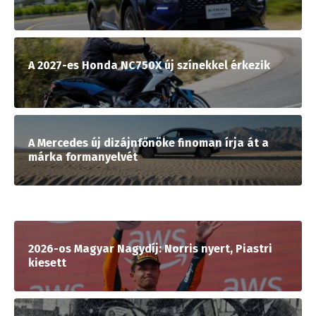
A 2027-es Honda NC750X új színekkel érkezik
A Mercedes új dizájnfőnöke finoman írja át a
márka formanyelvét
2026-os Magyar Nagydíj: Norris nyert, Piastri
kiesett