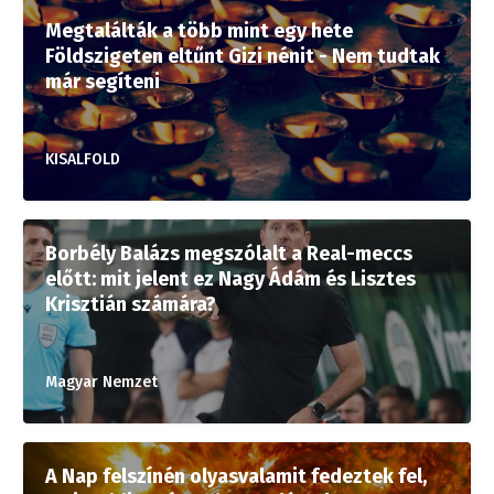
Megtalálták a több mint egy hete
Földszigeten eltűnt Gizi nénit - Nem tudtak
már segíteni
KISALFOLD
Borbély Balázs megszólalt a Real-meccs
előtt: mit jelent ez Nagy Ádám és Lisztes
Krisztián számára?
Magyar Nemzet
A Nap felszínén olyasvalamit fedeztek fel,