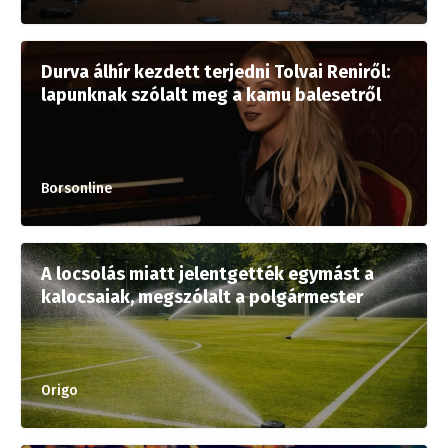
Durva álhír kezdett terjedni Tolvai Reniről:
lapunknak szólalt meg a kamu balesetről
Borsonline
A locsolás miatt jelentgették egymást a
kalocsaiak, megszólalt a polgármester
Origo