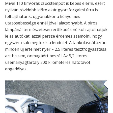
Mivel 110 km/órás csúcstempót is képes elérni, ezért
nyilván rövidebb időre akár gyorsforgalmi útra is
felhajthatunk, ugyanakkor a kényelmes
utazósebessége ennél jóval alacsonyabb. A piros
lámpánál természetesen erőlködés nélkül rajtolhatjuk
le az autókat, azzal persze érdemes számolni, hogy
egyszer csak megtörik a lendület. A tankolásnál aztán
minden új értelmet nyer – 2,5 literes tesztfogyasztása
azt hiszem, önmagáért beszél. Az 5,2 literes
üzemanyagtartály 200 kilométeres hatótávot
engedélyez.