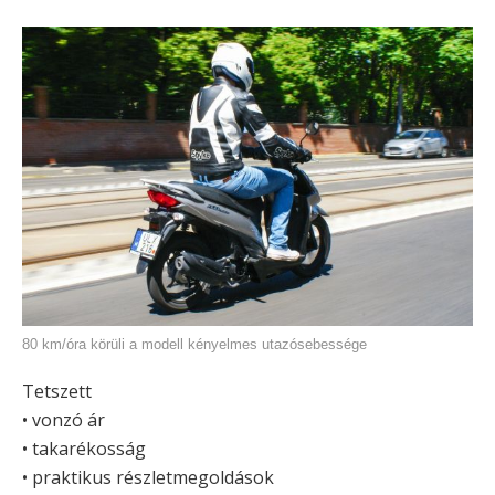
80 km/óra körüli a modell kényelmes utazósebessége
Tetszett
• vonzó ár
• takarékosság
• praktikus részletmegoldások