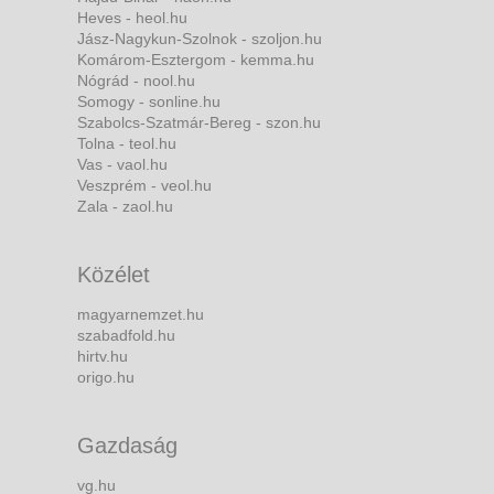
Heves - heol.hu
Jász-Nagykun-Szolnok - szoljon.hu
Komárom-Esztergom - kemma.hu
Nógrád - nool.hu
Somogy - sonline.hu
Szabolcs-Szatmár-Bereg - szon.hu
Tolna - teol.hu
Vas - vaol.hu
Veszprém - veol.hu
Zala - zaol.hu
Közélet
magyarnemzet.hu
szabadfold.hu
hirtv.hu
origo.hu
Gazdaság
vg.hu