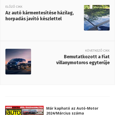
ELŐZŐ CIKK
Az autó kármentesítése házilag,
horpadás javító készlettel
KÖVETKEZŐ CIKK
Bemutatkozott a Fiat
villanymotoros egyterűje
Már kapható az Autó-Motor
2024/Március száma