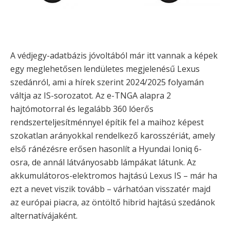
A védjegy-adatbázis jóvoltából már itt vannak a képek
egy meglehetősen lendületes megjelenésű Lexus
szedánról, ami a hírek szerint 2024/2025 folyamán
váltja az IS-sorozatot. Az e-TNGA alapra 2
hajtómotorral és legalább 360 lóerős
rendszerteljesítménnyel építik fel a maihoz képest
szokatlan arányokkal rendelkező karosszériát, amely
első ránézésre erősen hasonlít a Hyundai Ioniq 6-
osra, de annál látványosabb lámpákat látunk. Az
akkumulátoros-elektromos hajtású Lexus IS – már ha
ezt a nevet viszik tovább – várhatóan visszatér majd
az európai piacra, az öntöltő hibrid hajtású szedánok
alternatívájaként.