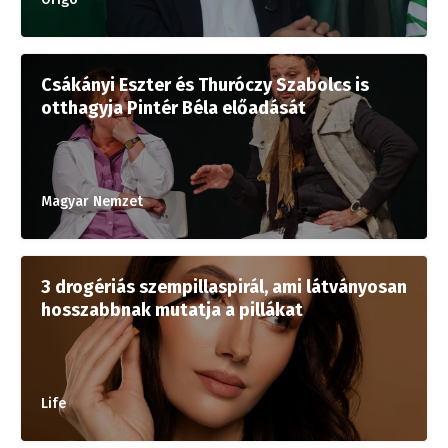
Csákányi Eszter és Thuróczy Szabolcs is
otthagyja Pintér Béla előadását
Magyar Nemzet
3 drogériás szempillaspirál, ami látványosan
hosszabbnak mutatja a pillákat
Life