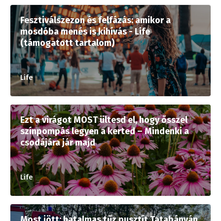
Fesztiválszezon és felfázás: amikor a
mosdóba menés is kihívás - Life
(támogatott tartalom)
Life
Ezt a virágot MOST ültesd el, hogy ősszel
színpompás legyen a kerted – Mindenki a
csodájára jár majd
Life
Most jött: hatalmas tűz pusztít Tatabányán,