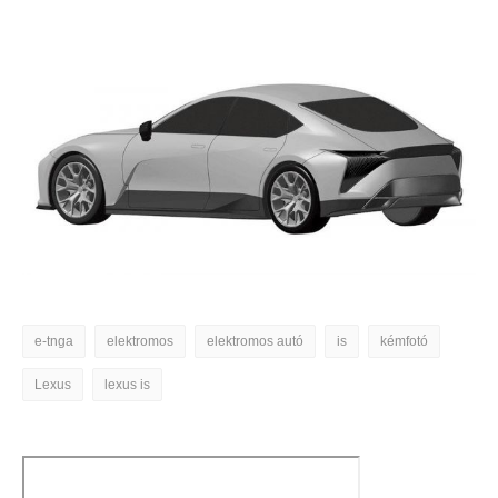
e-tnga
elektromos
elektromos autó
is
kémfotó
Lexus
lexus is