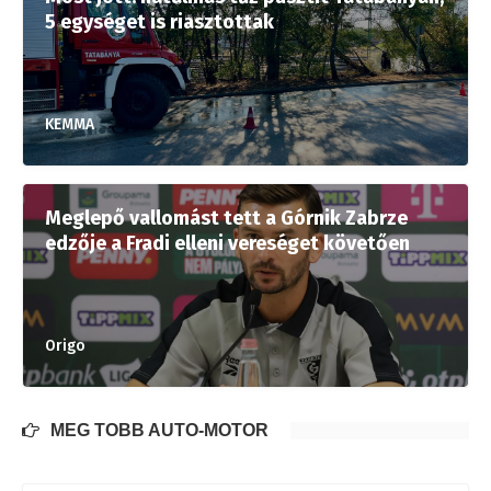
5 egységet is riasztottak
KEMMA
Meglepő vallomást tett a Górnik Zabrze
edzője a Fradi elleni vereséget követően
Origo
MÉG TÖBB AUTÓ-MOTOR