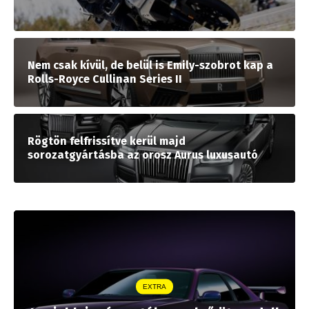
Nem csak kívül, de belül is Emily-szobrot kap a
Rolls-Royce Cullinan Series II
Rögtön felfrissítve kerül majd
sorozatgyártásba az orosz Aurus luxusautó
EXTRA