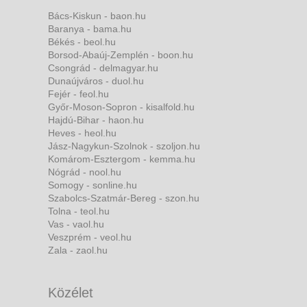
Bács-Kiskun - baon.hu
Baranya - bama.hu
Békés - beol.hu
Borsod-Abaúj-Zemplén - boon.hu
Csongrád - delmagyar.hu
Dunaújváros - duol.hu
Fejér - feol.hu
Győr-Moson-Sopron - kisalfold.hu
Hajdú-Bihar - haon.hu
Heves - heol.hu
Jász-Nagykun-Szolnok - szoljon.hu
Komárom-Esztergom - kemma.hu
Nógrád - nool.hu
Somogy - sonline.hu
Szabolcs-Szatmár-Bereg - szon.hu
Tolna - teol.hu
Vas - vaol.hu
Veszprém - veol.hu
Zala - zaol.hu
Közélet