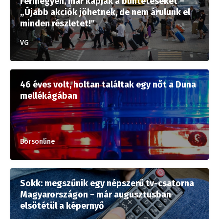
Ferihegyen, már kapják a büntetéseket –
„Újabb akciók jöhetnek, de nem árulunk el
minden részletet!"
VG
46 éves volt, holtan találtak egy nőt a Duna
mellékágában
Borsonline
Sokk: megszűnik egy népszerű tv-csatorna
Magyarországon − már augusztusban
elsötétül a képernyő