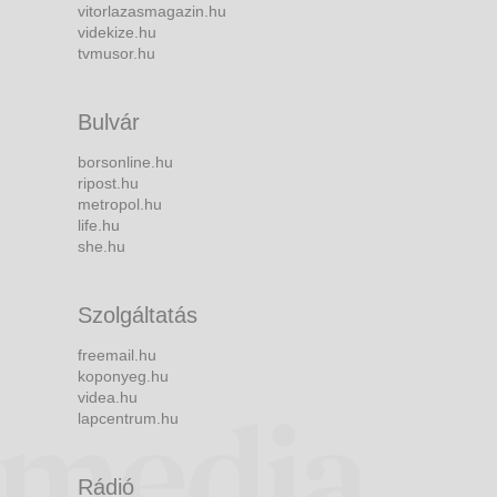
vitorlazasmagazin.hu
videkize.hu
tvmusor.hu
Bulvár
borsonline.hu
ripost.hu
metropol.hu
life.hu
she.hu
Szolgáltatás
freemail.hu
koponyeg.hu
videa.hu
lapcentrum.hu
Rádió