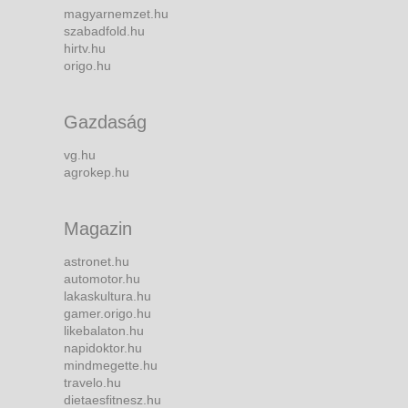
magyarnemzet.hu
szabadfold.hu
hirtv.hu
origo.hu
Gazdaság
vg.hu
agrokep.hu
Magazin
astronet.hu
automotor.hu
lakaskultura.hu
gamer.origo.hu
likebalaton.hu
napidoktor.hu
mindmegette.hu
travelo.hu
dietaesfitnesz.hu