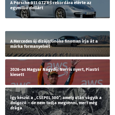
A Porsche 911 GT2 RS rekordára elérte az
egymillió dollárt
A Mercedes új dizájnfőnöke finoman írja át a
márka formanyelvét
2026-os Magyar Nagydíj: Norris nyert, Piastri
kiesett
Így készül a „CSEPEL 100”, amely után vágyik a
dolgozó – de nem tudja megvenni, mert még
drága