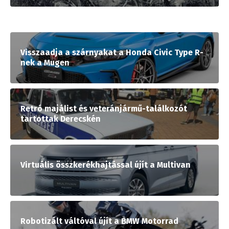
Visszaadja a szárnyakat a Honda Civic Type R-
nek a Mugen
Retró majálist és veteránjármű-találkozót
tartottak Derecskén
Virtuális összkerékhajtással újít a Multivan
Robotizált váltóval újít a BMW Motorrad