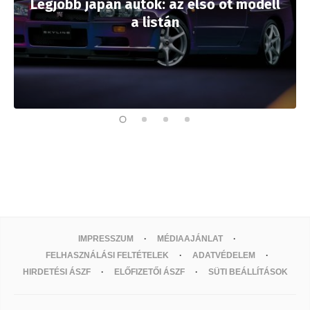
Legjobb japán autók: az első öt modell
a listán
IMPRESSZUM
MÉDIAAJÁNLAT
FELHASZNÁLÁSI FELTÉTELEK
ADATVÉDELEM
HIRDETÉSI ÁSZF
ELŐFIZETŐI ÁSZF
SÜTI BEÁLLÍTÁSOK