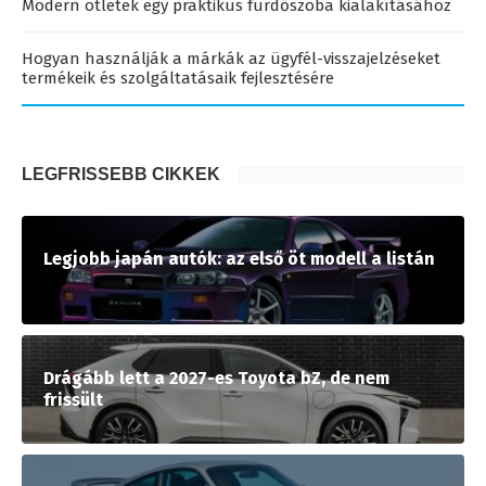
Modern ötletek egy praktikus fürdőszoba kialakításához
Hogyan használják a márkák az ügyfél-visszajelzéseket
termékeik és szolgáltatásaik fejlesztésére
LEGFRISSEBB CIKKEK
Legjobb japán autók: az első öt modell a listán
Drágább lett a 2027-es Toyota bZ, de nem
frissült