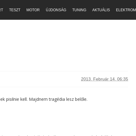
RT
TESZT
MOTOR
ÚJDONSÁG
TUNING
AKTUÁLIS
ELEKTROM
2013. Február 14. 06:35
 pisilnie kell. Majdnem tragédia lesz belőle.