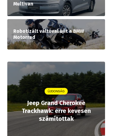
Multivan
Robotizált váltóval újít a BMW
Motorrad
ÚJDONSÁG
Jeep Grand Cherokee
Aston
Trackhawk: erre kevesen
kiforrot
számítottak