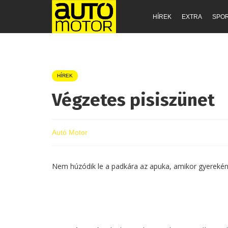
HÍREK
EXTRA
SPO
HÍREK
Végzetes pisiszünet
Autó Motor
Nem húzódik le a padkára az apuka, amikor gyerekének