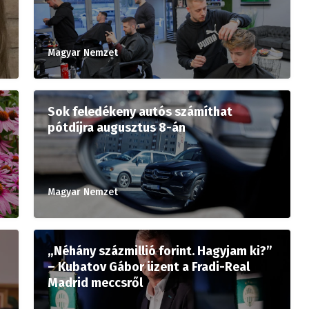
Magyar Nemzet
Sok feledékeny autós számíthat
pótdíjra augusztus 8-án
Magyar Nemzet
„Néhány százmillió forint. Hagyjam ki?”
– Kubatov Gábor üzent a Fradi-Real
Madrid meccsről