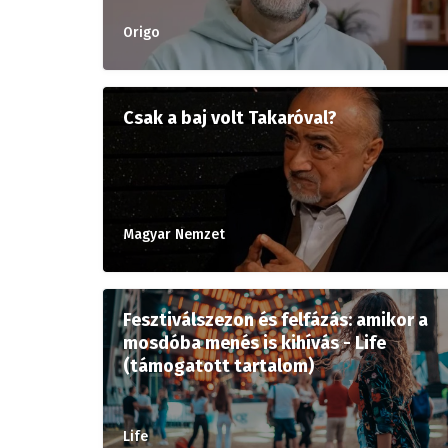
Origo
Csak a baj volt Takaróval?
Magyar Nemzet
Fesztiválszezon és felfázás: amikor a
mosdóba menés is kihívás - Life
(támogatott tartalom)
Life