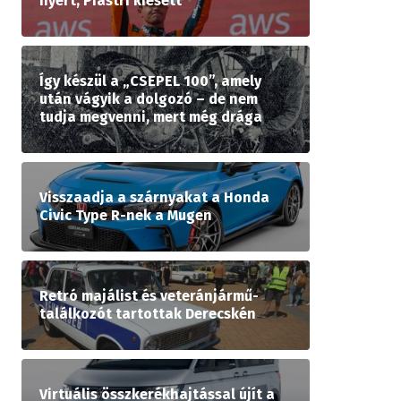
nyert, Piastri kiesett
Így készül a „CSEPEL 100”, amely
után vágyik a dolgozó – de nem
tudja megvenni, mert még drága
Visszaadja a szárnyakat a Honda
Civic Type R-nek a Mugen
Retró majálist és veteránjármű-
találkozót tartottak Derecskén
Virtuális összkerékhajtással újít a