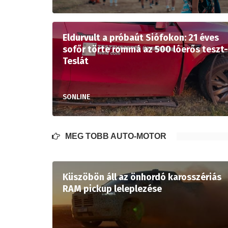
Eldurvult a próbaút Siófokon: 21 éves
sofőr törte rommá az 500 lóerős teszt-
Teslát
SONLINE
MÉG TÖBB AUTÓ-MOTOR
Küszöbön áll az önhordó karosszériás
RAM pickup leleplezése