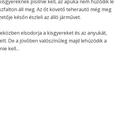
kisgyereknek pisilnie kell, az apuka nem húzódik le
szfalton áll meg. Az őt követő teherautó még meg
etője későn észleli az álló járművet.
 eközben elsodorja a kisgyereket és az anyukát,
tt. De a jövőben valószínűleg majd lehúzódik a
nie kell…