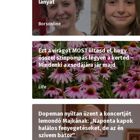
lányát
Borsonline
Ezt a virágot MOST ültesd el, hogy
ősszel színpompás legyen a kerted –
Mindenki a csodájára jár majd
Life
Dopeman nyíltan üzent a koncertjét
lemondó Majkának: „Naponta kapok
halálos fenyegetéseket, de az én
szívem bátor”