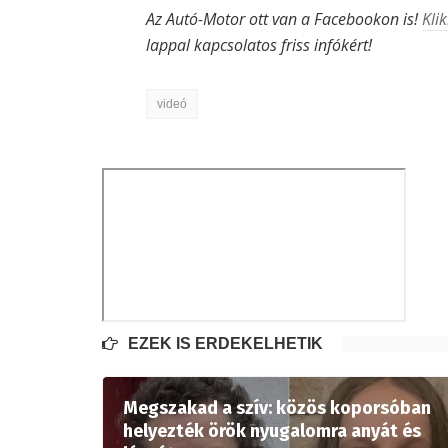
Az Autó-Motor ott van a Facebookon is!
Klik
lappal kapcsolatos friss infókért!
videó
EZEK IS ÉRDEKELHETIK
Megszakad a szív: közös koporsóban
helyezték örök nyugalomra anyát és