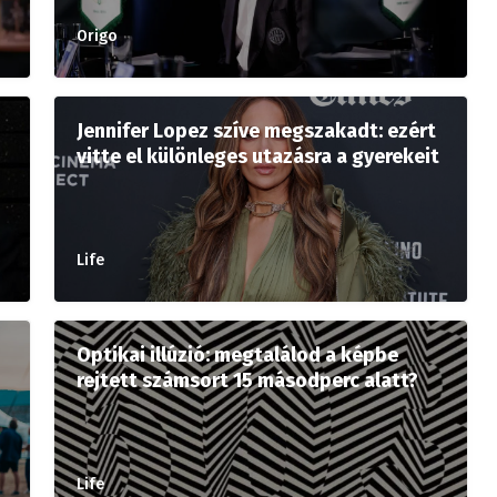
Origo
Jennifer Lopez szíve megszakadt: ezért
vitte el különleges utazásra a gyerekeit
Life
Optikai illúzió: megtalálod a képbe
rejtett számsort 15 másodperc alatt?
Life