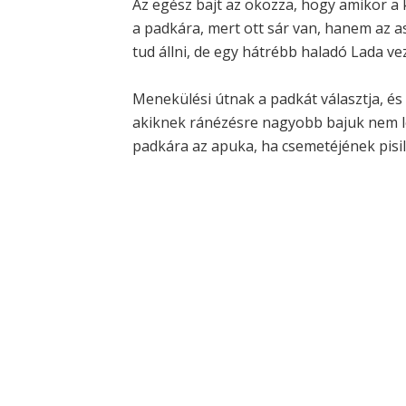
Az egész bajt az okozza, hogy amikor a 
a padkára, mert ott sár van, hanem az a
tud állni, de egy hátrébb haladó Lada vez
Menekülési útnak a padkát választja, és
akiknek ránézésre nagyobb bajuk nem le
padkára az apuka, ha csemetéjének pisil