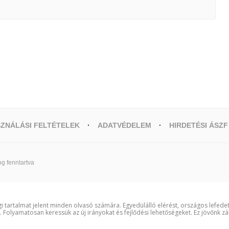
ZNÁLÁSI FELTÉTELEK
ADATVÉDELEM
HIRDETÉSI ÁSZF
g fenntartva
i tartalmat jelent minden olvasó számára. Egyedülálló elérést, országos lefede
t. Folyamatosan keressük az új irányokat és fejlődési lehetőségeket. Ez jövőnk zá