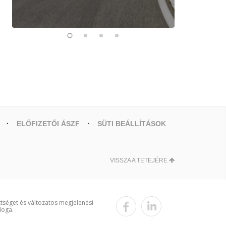
ELŐFIZETŐI ÁSZF
SÜTI BEÁLLÍTÁSOK
VISSZA A TETEJÉRE
ttséget és változatos megjelenési
loga.