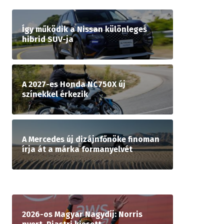
Így működik a Nissan különleges
hibrid SUV-ja
A 2027-es Honda NC750X új
színekkel érkezik
A Mercedes új dizájnfőnöke finoman
írja át a márka formanyelvét
2026-os Magyar Nagydíj: Norris