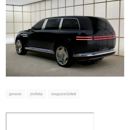
genesis
jövőkép
leegyszerűsített