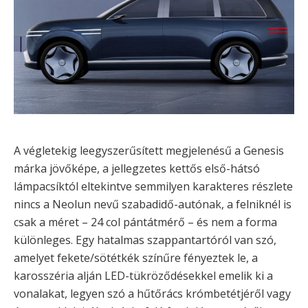
A végletekig leegyszerűsített megjelenésű a Genesis
márka jövőképe, a jellegzetes kettős első-hátsó
lámpacsíktól eltekintve semmilyen karakteres részlete
nincs a Neolun nevű szabadidő-autónak, a felniknél is
csak a méret – 24 col pántátmérő – és nem a forma
különleges. Egy hatalmas szappantartóról van szó,
amelyet fekete/sötétkék színűre fényeztek le, a
karosszéria alján LED-tükröződésekkel emelik ki a
vonalakat, legyen szó a hűtőrács krómbetétjéről vagy