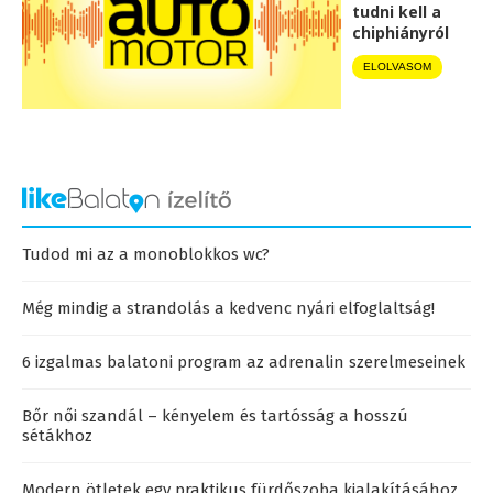
tudni kell a
chiphiányról
ELOLVASOM
Tudod mi az a monoblokkos wc?
Még mindig a strandolás a kedvenc nyári elfoglaltság!
6 izgalmas balatoni program az adrenalin szerelmeseinek
Bőr női szandál – kényelem és tartósság a hosszú
sétákhoz
Modern ötletek egy praktikus fürdőszoba kialakításához