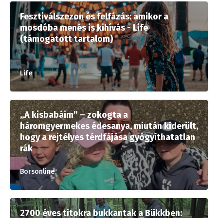
Fesztiválszezon és felfázás: amikor a
mosdóba menés is kihívás - Life
(támogatott tartalom)
Life
„A kisbabáim” – zokogta a
háromgyermekes édesanya, miután kiderült,
hogy a rejtélyes térdfájása gyógyíthatatlan
rák
Borsonline
2700 éves titokra bukkantak a Bükkben: