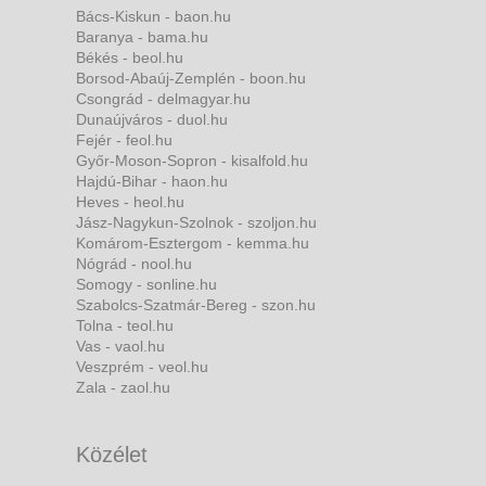
Bács-Kiskun - baon.hu
Baranya - bama.hu
Békés - beol.hu
Borsod-Abaúj-Zemplén - boon.hu
Csongrád - delmagyar.hu
Dunaújváros - duol.hu
Fejér - feol.hu
Győr-Moson-Sopron - kisalfold.hu
Hajdú-Bihar - haon.hu
Heves - heol.hu
Jász-Nagykun-Szolnok - szoljon.hu
Komárom-Esztergom - kemma.hu
Nógrád - nool.hu
Somogy - sonline.hu
Szabolcs-Szatmár-Bereg - szon.hu
Tolna - teol.hu
Vas - vaol.hu
Veszprém - veol.hu
Zala - zaol.hu
Közélet