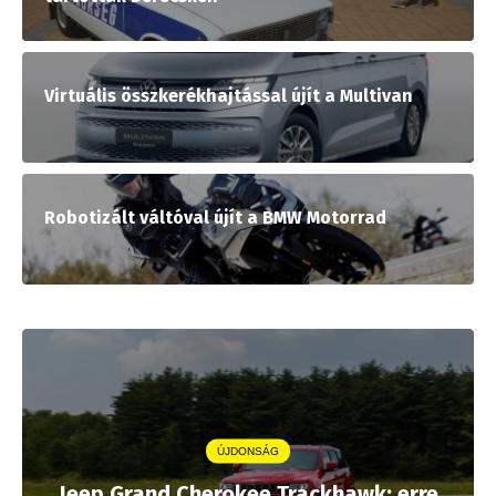
Virtuális összkerékhajtással újít a Multivan
Robotizált váltóval újít a BMW Motorrad
ÚJDONSÁG
Jeep Grand Cherokee Trackhawk: erre