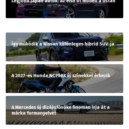
Legjobb japán autók: az első öt modell a listán
Így működik a Nissan különleges hibrid SUV-ja
A 2027-es Honda NC750X új színekkel érkezik
A Mercedes új dizájnfőnöke finoman írja át a
márka formanyelvét