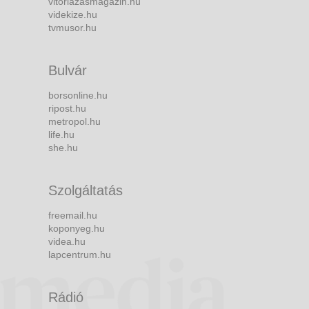
vitorlazasmagazin.hu
videkize.hu
tvmusor.hu
Bulvár
borsonline.hu
ripost.hu
metropol.hu
life.hu
she.hu
Szolgáltatás
freemail.hu
koponyeg.hu
videa.hu
lapcentrum.hu
Rádió