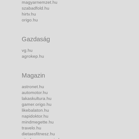
magyarnemzet.hu
szabadfold.hu
hirtv.hu
origo.hu
Gazdaság
vg.hu
agrokep.hu
Magazin
astronet.hu
automotor.hu
lakaskultura.hu
gamer.origo.hu
likebalaton.hu
napidoktor.hu
mindmegette.hu
travelo.hu
dietaesfitnesz.hu