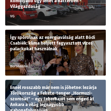
komolyabb ügy lehet a háttérben -
Világgazdaság
VG
Így spórolnak az energiaválság alatt Bódi
Csabiék: klíma helyett fagyasztott vizes
palackokat használnak
Borsonline
Ennél rosszabb már nem is jöhetne: lezárja
Törökország a Fekete-tenger „Hormuzi-
szorosát" – egy teherhajót sem enged át
Ankara a világ legnagyobb
gabonafolyosóján