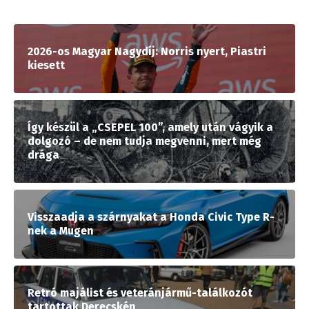
2026-os Magyar Nagydíj: Norris nyert, Piastri
kiesett
Így készül a „CSEPEL 100”, amely után vágyik a
dolgozó – de nem tudja megvenni, mert még
drága
Visszaadja a szárnyakat a Honda Civic Type R-
nek a Mugen
Retró majálist és veteránjármű-találkozót
tartottak Derecskén