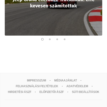
kevesen számítottak
IMPRESSZUM
MÉDIAAJÁNLAT
FELHASZNÁLÁSI FELTÉTELEK
ADATVÉDELEM
HIRDETÉSI ÁSZF
ELŐFIZETŐI ÁSZF
SÜTI BEÁLLÍTÁSOK