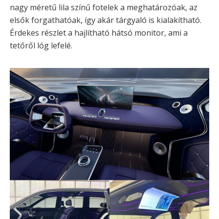
nagy méretű lila színű fotelek a meghatározóak, az
elsők forgathatóak, így akár tárgyaló is kialakítható.
Érdekes részlet a hajlítható hátsó monitor, ami a
tetőről lóg lefelé.