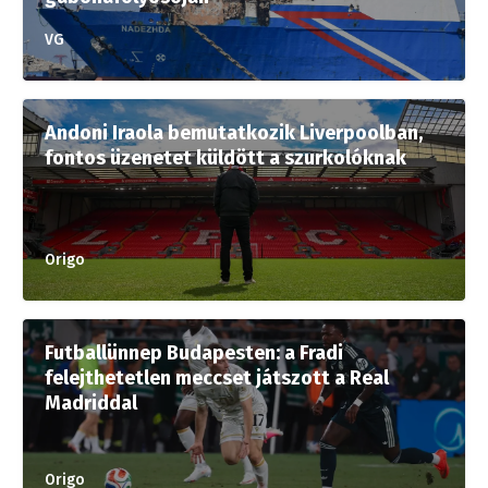
VG
Andoni Iraola bemutatkozik Liverpoolban,
fontos üzenetet küldött a szurkolóknak
Origo
Futballünnep Budapesten: a Fradi
felejthetetlen meccset játszott a Real
Madriddal
Origo