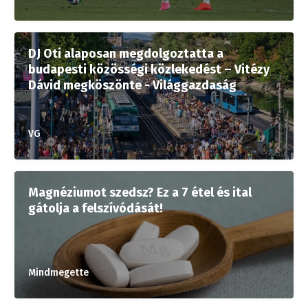
DJ Oti alaposan megdolgoztatta a
budapesti közösségi közlekedést – Vitézy
Dávid megköszönte - Világgazdaság
VG
Magnéziumot szedsz? Ez a 7 étel és ital
gátolja a felszívódását!
Mindmegette