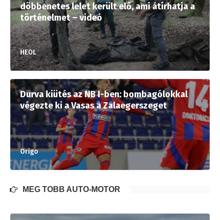
döbbenetes lelet került elő, ami átírhatja a
történelmet – videó
HEOL
Durva kiütés az NB I-ben: bombagólokkal
végezte ki a Vasas a Zalaegerszeget
Origo
MÉG TÖBB AUTÓ-MOTOR