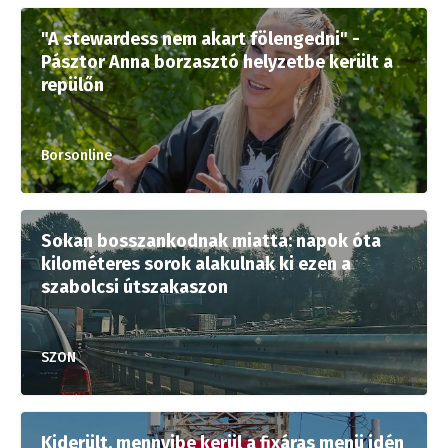
"A stewardess nem akart fölengedni" -
Pásztor Anna borzasztó helyzetbe került a
repülőn
Borsonline
Sokan bosszankodnak miatta: napok óta
kilométeres sorok alakulnak ki ezen a
szabolcsi útszakaszon
SZON
Kiderült, mennyibe kerül a fixáras menü idén