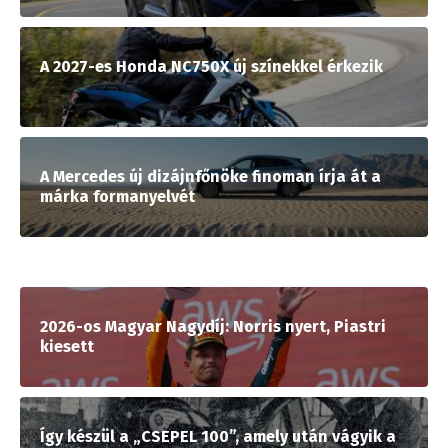
A 2027-es Honda NC750X új színekkel érkezik
A Mercedes új dizájnfőnöke finoman írja át a
márka formanyelvét
2026-os Magyar Nagydíj: Norris nyert, Piastri
kiesett
Így készül a „CSEPEL 100”, amely után vágyik a