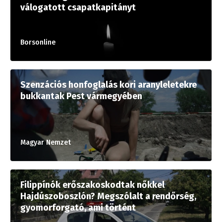
válogatott csapatkapitányt
Borsonline
Szenzációs honfoglalás kori aranyleletekre
bukkantak Pest vármegyében
Magyar Nemzet
Filippínók erőszakoskodtak nőkkel
Hajdúszoboszlón? Megszólalt a rendőrség,
gyomorforgató, ami történt