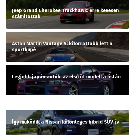
Jeep Grand Cherokee Trackhawk: erre kevesen
számítottak
Aston Martin Vantage S: kiforrottabb lett a
sportkupé
Legjobb japán autók: az első öt modell a listán
Így működik a Nissan különleges hibrid SUV-ja