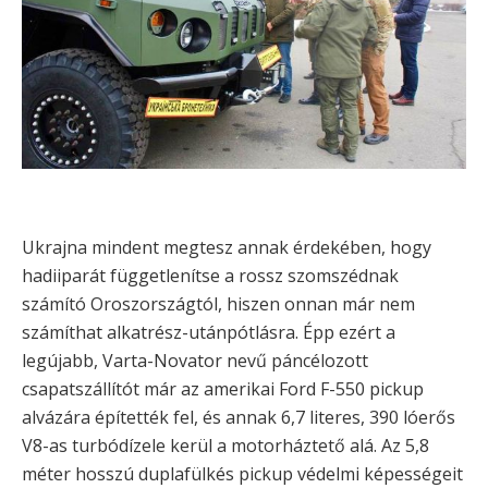
Ukrajna mindent megtesz annak érdekében, hogy
hadiiparát függetlenítse a rossz szomszédnak
számító Oroszországtól, hiszen onnan már nem
számíthat alkatrész-utánpótlásra. Épp ezért a
legújabb, Varta-Novator nevű páncélozott
csapatszállítót már az amerikai Ford F-550 pickup
alvázára építették fel, és annak 6,7 literes, 390 lóerős
V8-as turbódízele kerül a motorháztető alá. Az 5,8
méter hosszú duplafülkés pickup védelmi képességeit