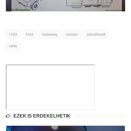
f-550
Ford
hadsereg
novator
páncélozott
varta
EZEK IS ÉRDEKELHETIK