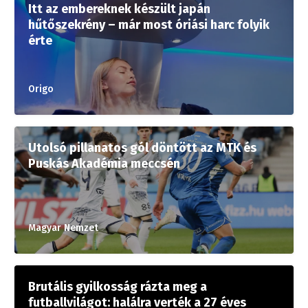
Itt az embereknek készült japán
hűtőszekrény – már most óriási harc folyik
érte
Origo
Utolsó pillanatos gól döntött az MTK és
Puskás Akadémia meccsén
Magyar Nemzet
Brutális gyilkosság rázta meg a
futballvilágot: halálra verték a 27 éves