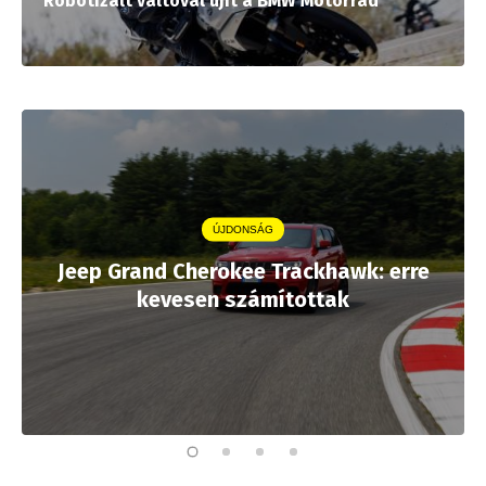
Robotizált váltóval újít a BMW Motorrad
ÚJDONSÁG
Jeep Grand Cherokee Trackhawk: erre
kevesen számítottak