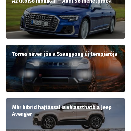
Az utolsó mohikán – Audi S8 menetpróba
Torres néven jön a Ssangyong új terepjárója
Már hibrid hajtással is választható a Jeep
Avenger