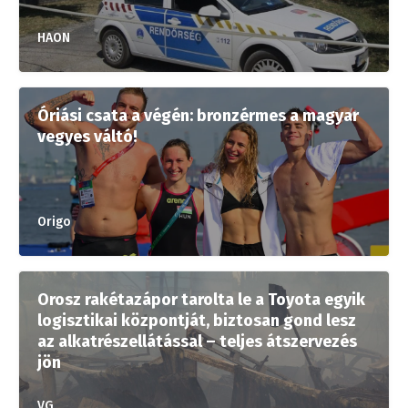
HAON
Óriási csata a végén: bronzérmes a magyar
vegyes váltó!
Origo
Orosz rakétazápor tarolta le a Toyota egyik
logisztikai központját, biztosan gond lesz
az alkatrészellátással – teljes átszervezés
jön
VG