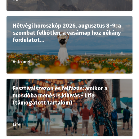
Hétvégi horoszkóp 2026. augusztus 8-9: a
szombat felhőtlen, a vasárnap hoz néhány
fordulatot…
Astronet
Fesztiválszezon és felfázás: amikor a
mosdóba menés is kihívás - Life
(támogatott tartalom)
Life