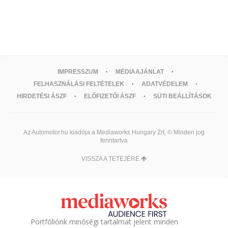
IMPRESSZUM
MÉDIAAJÁNLAT
FELHASZNÁLÁSI FELTÉTELEK
ADATVÉDELEM
HIRDETÉSI ÁSZF
ELŐFIZETŐI ÁSZF
SÜTI BEÁLLÍTÁSOK
Az Automotor.hu kiadója a Mediaworks Hungary Zrt. © Minden jog
fenntartva
VISSZA A TETEJÉRE
Portfóliónk minőségi tartalmat jelent minden