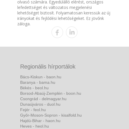
olvasó számára. Egyedülálló elérést, országos
lefedettséget és változatos megjelenési
lehetőséget biztosít. Folyamatosan keressük az új
irányokat és fejlődési lehetőségeket. Ez jövőnk
záloga.
Regionális hírportálok
Bács-Kiskun - baon.hu
Baranya - bama.hu
Békés - beol.hu
Borsod-Abaúj-Zemplén - boon.hu
Csongrád - delmagyar.hu
Dunaújváros - duol.hu
Fejér - feol.hu
Győr-Moson-Sopron - kisalfold.hu
Hajdú-Bihar - haon.hu
Heves - heol.hu