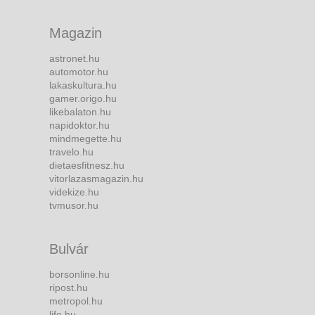
Magazin
astronet.hu
automotor.hu
lakaskultura.hu
gamer.origo.hu
likebalaton.hu
napidoktor.hu
mindmegette.hu
travelo.hu
dietaesfitnesz.hu
vitorlazasmagazin.hu
videkize.hu
tvmusor.hu
Bulvár
borsonline.hu
ripost.hu
metropol.hu
life.hu