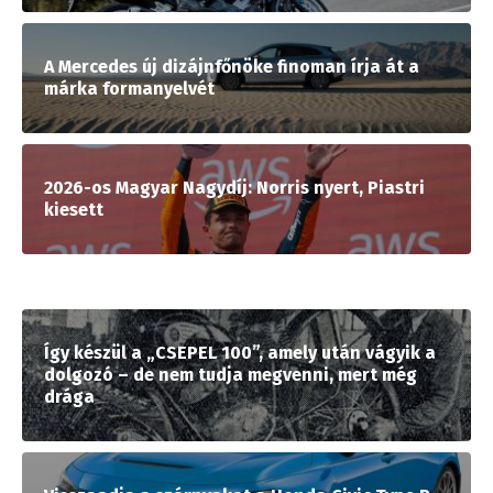
A Mercedes új dizájnfőnöke finoman írja át a
márka formanyelvét
2026-os Magyar Nagydíj: Norris nyert, Piastri
kiesett
Így készül a „CSEPEL 100”, amely után vágyik a
dolgozó – de nem tudja megvenni, mert még
drága