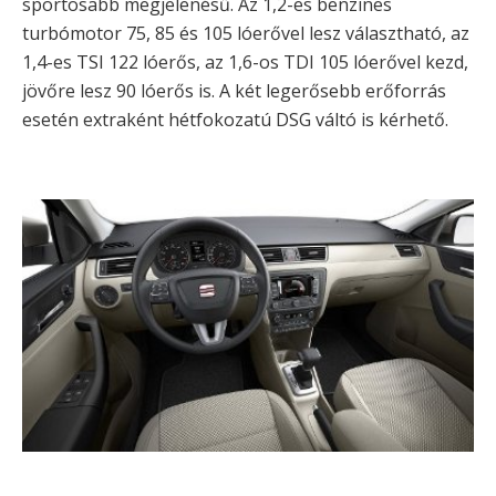
sportosabb megjelenésű. Az 1,2-es benzines
turbómotor 75, 85 és 105 lóerővel lesz választható, az
1,4-es TSI 122 lóerős, az 1,6-os TDI 105 lóerővel kezd,
jövőre lesz 90 lóerős is. A két legerősebb erőforrás
esetén extraként hétfokozatú DSG váltó is kérhető.