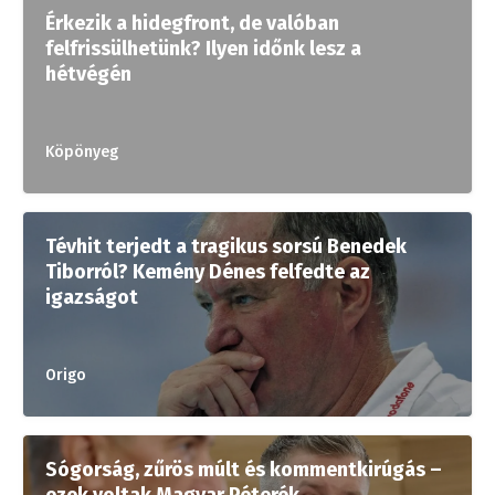
Érkezik a hidegfront, de valóban
felfrissülhetünk? Ilyen időnk lesz a
hétvégén
Köpönyeg
Tévhit terjedt a tragikus sorsú Benedek
Tiborról? Kemény Dénes felfedte az
igazságot
Origo
Sógorság, zűrös múlt és kommentkirúgás –
ezek voltak Magyar Péterék