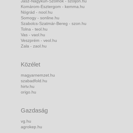
Jász-Nagykun-Szolnok - szoljon.hu
Komárom-Esztergom - kemma.hu
Nógrád - nool.hu
Somogy - sonline.hu
Szabolcs-Szatmár-Bereg - szon.hu
Tolna - teol.hu
Vas - vaol.hu
Veszprém - veol.hu
Zala - zaol.hu
Közélet
magyarnemzet.hu
szabadfold.hu
hirtv.hu
origo.hu
Gazdaság
vg.hu
agrokep.hu