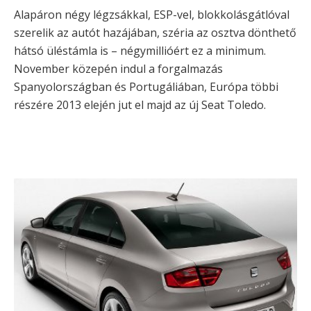
Alapáron négy légzsákkal, ESP-vel, blokkolásgátlóval
szerelik az autót hazájában, széria az osztva dönthető
hátsó üléstámla is – négymillióért ez a minimum.
November közepén indul a forgalmazás
Spanyolországban és Portugáliában, Európa többi
részére 2013 elején jut el majd az új Seat Toledo.