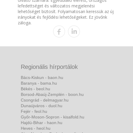
olvasó számára. Egyedülálló elérést, országos
lefedettséget és változatos megjelenési
lehetőséget biztosít. Folyamatosan keressük az új
irányokat és fejlődési lehetőségeket. Ez jövőnk
záloga.
Regionális hírportálok
Bács-Kiskun - baon.hu
Baranya - bama.hu
Békés - beol.hu
Borsod-Abaúj-Zemplén - boon.hu
Csongrád - delmagyar.hu
Dunaújváros - duol.hu
Fejér - feol.hu
Győr-Moson-Sopron - kisalfold.hu
Hajdú-Bihar - haon.hu
Heves - heol.hu