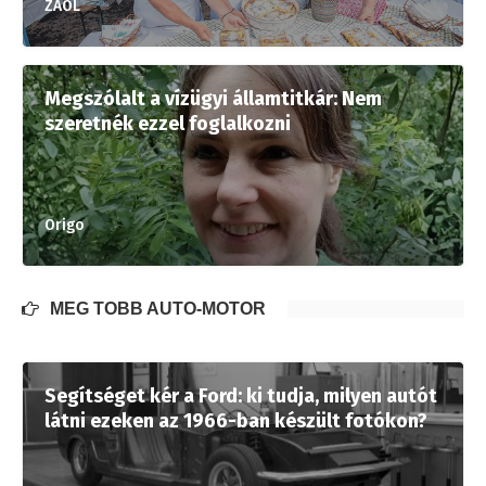
ZAOL
Megszólalt a vízügyi államtitkár: Nem
szeretnék ezzel foglalkozni
Origo
MÉG TÖBB AUTÓ-MOTOR
Segítséget kér a Ford: ki tudja, milyen autót
látni ezeken az 1966-ban készült fotókon?