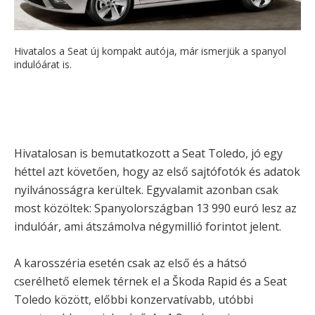
Hivatalos a Seat új kompakt autója, már ismerjük a spanyol
indulóárat is.
Hivatalosan is bemutatkozott a Seat Toledo, jó egy
héttel azt követően, hogy az első sajtófotók és adatok
nyilvánosságra kerültek. Egyvalamit azonban csak
most közöltek: Spanyolországban 13 990 euró lesz az
indulóár, ami átszámolva négymillió forintot jelent.
A karosszéria esetén csak az első és a hátsó
cserélhető elemek térnek el a Škoda Rapid és a Seat
Toledo között, előbbi konzervatívabb, utóbbi