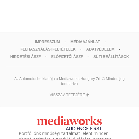
IMPRESSZUM
MÉDIAAJÁNLAT
FELHASZNÁLÁSI FELTÉTELEK
ADATVÉDELEM
HIRDETÉSI ÁSZF
ELŐFIZETŐI ÁSZF
SÜTI BEÁLLÍTÁSOK
Az Automotor.hu kiadója a Mediaworks Hungary Zrt. © Minden jog
fenntartva
VISSZA A TETEJÉRE
Portfóliónk minőségi tartalmat jelent minden