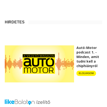
HIRDETÉS
Autó-Motor
podcast 1. -
Minden, amit
tudni kell a
chiphiányról
ELOLVASOM