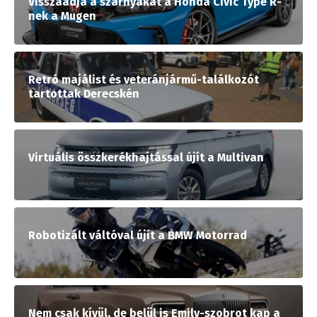
Visszaadja a szárnyakat a Honda Civic Type R-
nek a Mugen
Retró majálist és veteránjármű-találkozót
tartottak Derecskén
Virtuális összkerékhajtással újít a Multivan
Robotizált váltóval újít a BMW Motorrad
Nem csak kívül, de belül is Emily-szobrot kap a