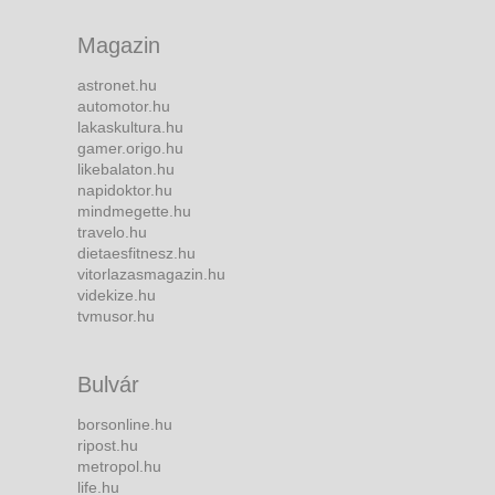
Magazin
astronet.hu
automotor.hu
lakaskultura.hu
gamer.origo.hu
likebalaton.hu
napidoktor.hu
mindmegette.hu
travelo.hu
dietaesfitnesz.hu
vitorlazasmagazin.hu
videkize.hu
tvmusor.hu
Bulvár
borsonline.hu
ripost.hu
metropol.hu
life.hu