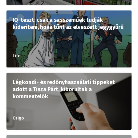
IQ-teszt: csak a sasszeműek tudják
kideríteni, hova tűnt az elveszett jegygyűrű
Life
Légkondi- és redőnyhasználati tippeket
adott a Tisza Párt, kiborultak a
kommentelők
Origo