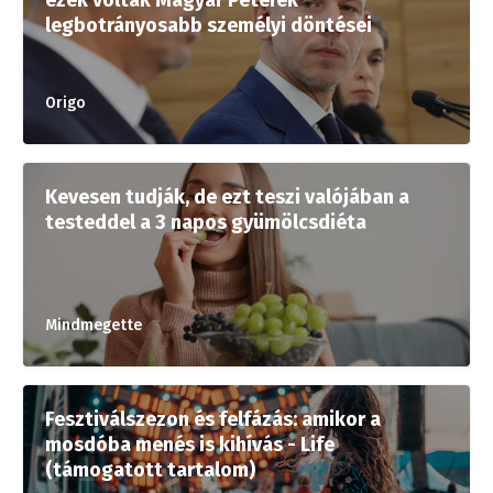
legbotrányosabb személyi döntései
Origo
Kevesen tudják, de ezt teszi valójában a
testeddel a 3 napos gyümölcsdiéta
Mindmegette
Fesztiválszezon és felfázás: amikor a
mosdóba menés is kihívás - Life
(támogatott tartalom)