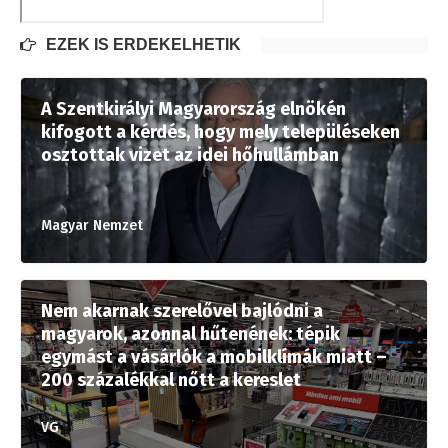
EZEK IS ÉRDEKELHETIK
A Szentkirályi Magyarország elnökén
kifogott a kérdés, hogy mely településeken
osztottak vizet az idei hőhullámban
Magyar Nemzet
Nem akarnak szerelővel bajlódni a
magyarok, azonnal hűtenének: tépik
egymást a vásárlók a mobilklímák miatt –
200 százalékkal nőtt a kereslet
VG