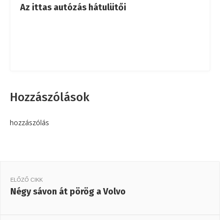
Az ittas autózás hátulütői
Hozzászólások
hozzászólás
ELŐZŐ CIKK
Négy sávon át pörög a Volvo