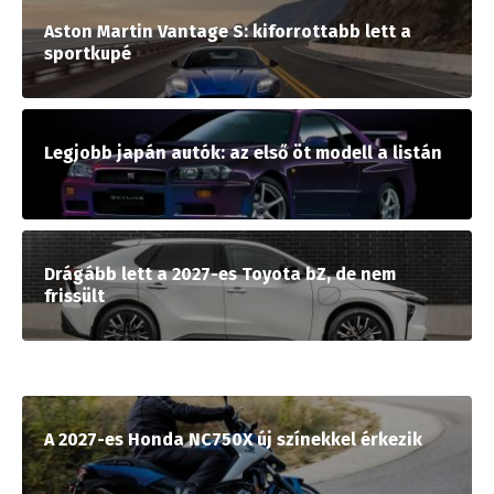
Aston Martin Vantage S: kiforrottabb lett a
sportkupé
Legjobb japán autók: az első öt modell a listán
Drágább lett a 2027-es Toyota bZ, de nem
frissült
A 2027-es Honda NC750X új színekkel érkezik