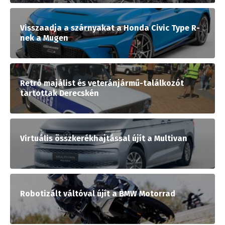
Visszaadja a szárnyakat a Honda Civic Type R-
nek a Mugen
Retró majálist és veteránjármű-találkozót
tartottak Derecskén
Virtuális összkerékhajtással újít a Multivan
Robotizált váltóval újít a BMW Motorrad