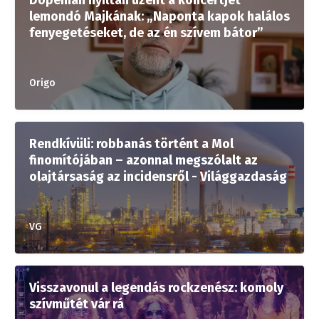
Dopeman nyíltan üzent a koncertjét
lemondó Majkának: „Naponta kapok halálos
fenyegetéseket, de az én szívem bátor”
Origo
Rendkívüli: robbanás történt a Mol
finomítójában – azonnal megszólalt az
olajtársaság az incidensről - Világgazdaság
VG
Visszavonul a legendás rockzenész: komoly
szívműtét vár rá