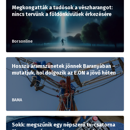
Megkongatták a tudósok a vészharangot:
nincs tervünk a földönkívüliek érkezésére
Borsonline
Hosszú áramszünetek jönnek Baranyában –
mutatjuk, hol dolgozik az E.ON a jövő héten
BAMA
Sokk: megszűnik egy népszerű tv-csatorna