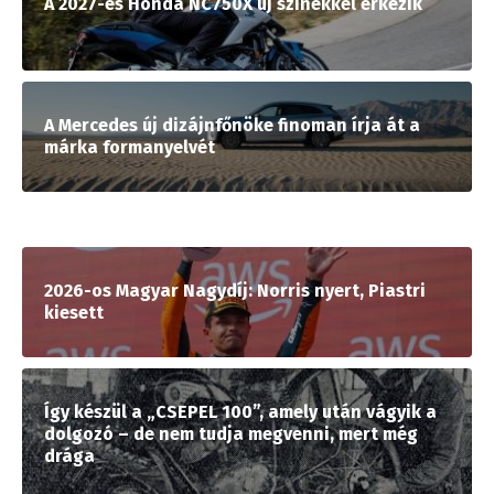
A 2027-es Honda NC750X új színekkel érkezik
A Mercedes új dizájnfőnöke finoman írja át a
márka formanyelvét
2026-os Magyar Nagydíj: Norris nyert, Piastri
kiesett
Így készül a „CSEPEL 100”, amely után vágyik a
dolgozó – de nem tudja megvenni, mert még
drága