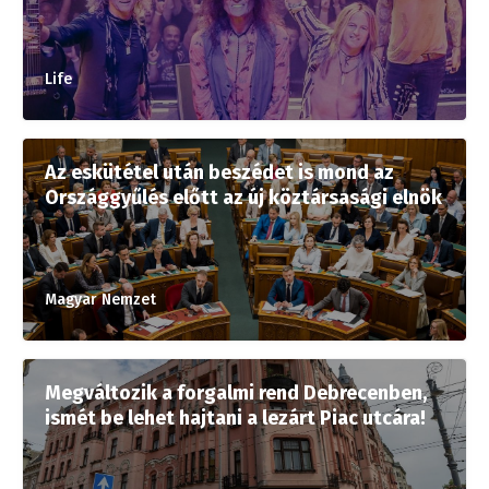
Life
Az eskütétel után beszédet is mond az
Országgyűlés előtt az új köztársasági elnök
Magyar Nemzet
Megváltozik a forgalmi rend Debrecenben,
ismét be lehet hajtani a lezárt Piac utcára!