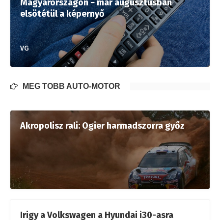
Magyarországon − már augusztusban
elsötétül a képernyő
VG
MÉG TÖBB AUTÓ-MOTOR
Akropolisz rali: Ogier harmadszorra győz
Irigy a Volkswagen a Hyundai i30-asra