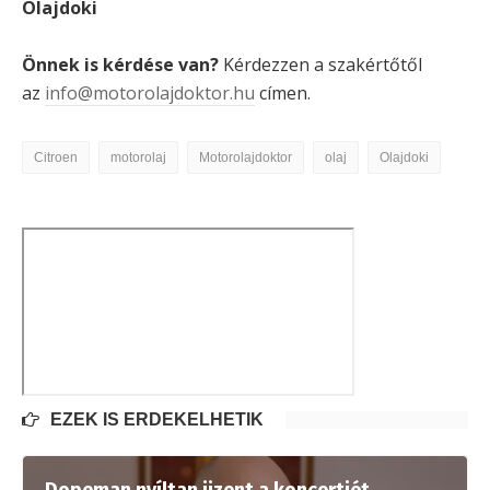
Olajdoki
Önnek is kérdése van?
Kérdezzen a szakértőtől
az
info@motorolajdoktor.hu
címen.
Citroen
motorolaj
Motorolajdoktor
olaj
Olajdoki
EZEK IS ÉRDEKELHETIK