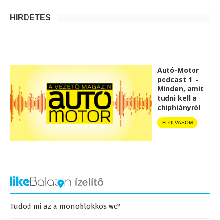
HIRDETÉS
Autó-Motor
podcast 1. -
Minden, amit
tudni kell a
chiphiányról
ELOLVASOM
Tudod mi az a monoblokkos wc?