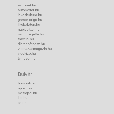
astronet.hu
automotor.hu
lakaskultura.hu
gamer.origo.hu
likebalaton.hu
napidoktor.hu
mindmegette.hu
travelo.hu
dietaesfitnesz.hu
vitorlazasmagazin.hu
videkize.hu
tvmusor.hu
Bulvár
borsonline.hu
ripost.hu
metropol.hu
life.hu
she.hu