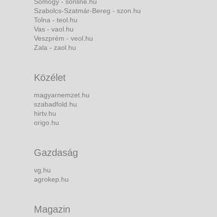
Somogy - sonline.hu
Szabolcs-Szatmár-Bereg - szon.hu
Tolna - teol.hu
Vas - vaol.hu
Veszprém - veol.hu
Zala - zaol.hu
Közélet
magyarnemzet.hu
szabadfold.hu
hirtv.hu
origo.hu
Gazdaság
vg.hu
agrokep.hu
Magazin