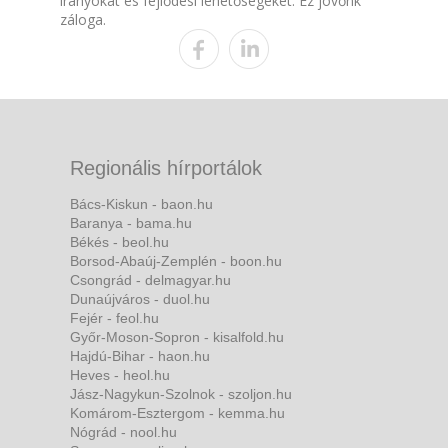
irányokat és fejlődési lehetőségeket. Ez jövőnk
záloga.
Regionális hírportálok
Bács-Kiskun - baon.hu
Baranya - bama.hu
Békés - beol.hu
Borsod-Abaúj-Zemplén - boon.hu
Csongrád - delmagyar.hu
Dunaújváros - duol.hu
Fejér - feol.hu
Győr-Moson-Sopron - kisalfold.hu
Hajdú-Bihar - haon.hu
Heves - heol.hu
Jász-Nagykun-Szolnok - szoljon.hu
Komárom-Esztergom - kemma.hu
Nógrád - nool.hu