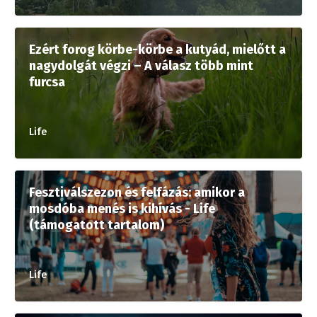
Ezért forog körbe-körbe a kutyád, mielőtt a
nagydolgát végzi – A válasz több mint
furcsa
Life
Fesztiválszezon és felfázás: amikor a
mosdóba menés is kihívás - Life
(támogatott tartalom)
Life