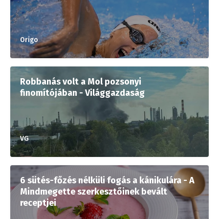
Origo
Robbanás volt a Mol pozsonyi
finomítójában - Világgazdaság
VG
6 sütés-főzés nélküli fogás a kánikulára - A
Mindmegette szerkesztőinek bevált
receptjei