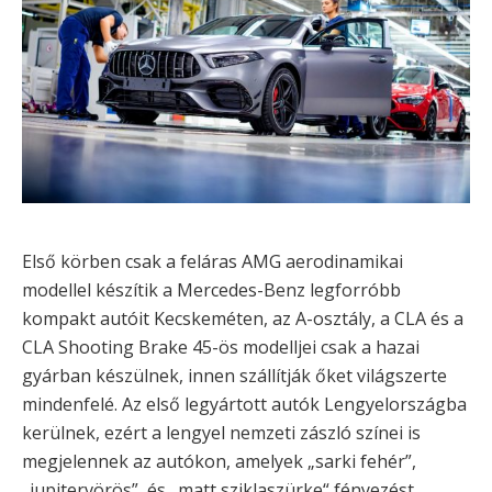
Első körben csak a feláras AMG aerodinamikai
modellel készítik a Mercedes-Benz legforróbb
kompakt autóit Kecskeméten, az A-osztály, a CLA és a
CLA Shooting Brake 45-ös modelljei csak a hazai
gyárban készülnek, innen szállítják őket világszerte
mindenfelé. Az első legyártott autók Lengyelországba
kerülnek, ezért a lengyel nemzeti zászló színei is
megjelennek az autókon, amelyek „sarki fehér”,
„jupitervörös”, és „matt sziklaszürke“ fényezést