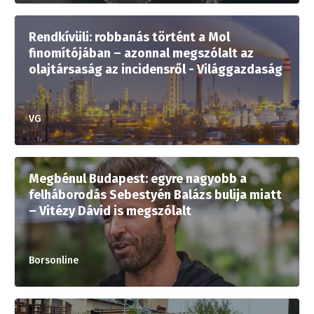
Rendkívüli: robbanás történt a Mol
finomítójában – azonnal megszólalt az
olajtársaság az incidensről - Világgazdaság
VG
Megbénul Budapest: egyre nagyobb a
felháborodás Sebestyén Balázs bulija miatt
– Vitézy Dávid is megszólalt
Borsonline