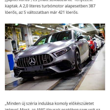
kaptak. A 2,0 literes turbómotor alapesetben 387
lóerős, az S változatban már 421 lóerős.
„Minden új széria indulása komoly előkészületet
igényel. Most, az AMG típusok esetében sem volt ez