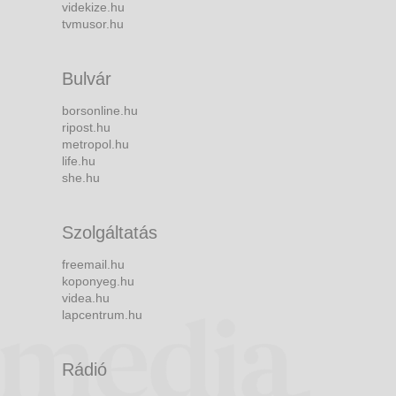
videkize.hu
tvmusor.hu
Bulvár
borsonline.hu
ripost.hu
metropol.hu
life.hu
she.hu
Szolgáltatás
freemail.hu
koponyeg.hu
videa.hu
lapcentrum.hu
Rádió