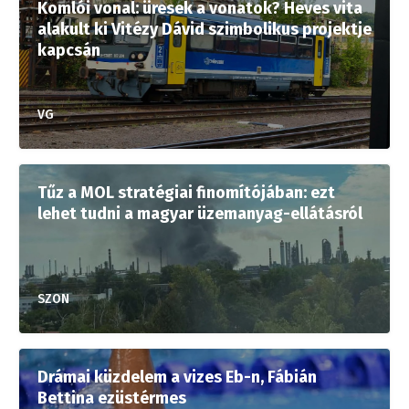
Komlói vonal: üresek a vonatok? Heves vita
alakult ki Vitézy Dávid szimbolikus projektje
kapcsán
VG
Tűz a MOL stratégiai finomítójában: ezt
lehet tudni a magyar üzemanyag-ellátásról
SZON
Drámai küzdelem a vizes Eb-n, Fábián
Bettina ezüstérmes