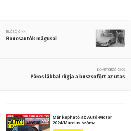
ELŐZŐ CIKK
Roncsautók mágusai
KÖVETKEZŐ CIKK
Páros lábbal rúgja a buszsofőrt az utas
Már kapható az Autó-Motor
2024/Március száma