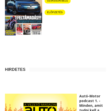
OLVASSON BELE
ELŐFIZETÉS
HIRDETÉS
Autó-Motor
podcast 1. -
Minden, amit
tudni kell a