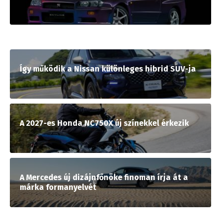
Így működik a Nissan különleges hibrid SUV-ja
A 2027-es Honda NC750X új színekkel érkezik
A Mercedes új dizájnfőnöke finoman írja át a
márka formanyelvét