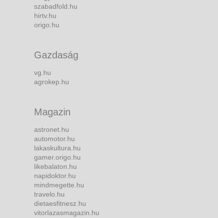
szabadfold.hu
hirtv.hu
origo.hu
Gazdaság
vg.hu
agrokep.hu
Magazin
astronet.hu
automotor.hu
lakaskultura.hu
gamer.origo.hu
likebalaton.hu
napidoktor.hu
mindmegette.hu
travelo.hu
dietaesfitnesz.hu
vitorlazasmagazin.hu