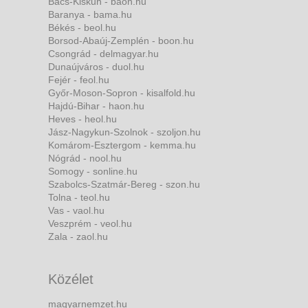
Bács-Kiskun - baon.hu
Baranya - bama.hu
Békés - beol.hu
Borsod-Abaúj-Zemplén - boon.hu
Csongrád - delmagyar.hu
Dunaújváros - duol.hu
Fejér - feol.hu
Győr-Moson-Sopron - kisalfold.hu
Hajdú-Bihar - haon.hu
Heves - heol.hu
Jász-Nagykun-Szolnok - szoljon.hu
Komárom-Esztergom - kemma.hu
Nógrád - nool.hu
Somogy - sonline.hu
Szabolcs-Szatmár-Bereg - szon.hu
Tolna - teol.hu
Vas - vaol.hu
Veszprém - veol.hu
Zala - zaol.hu
Közélet
magyarnemzet.hu