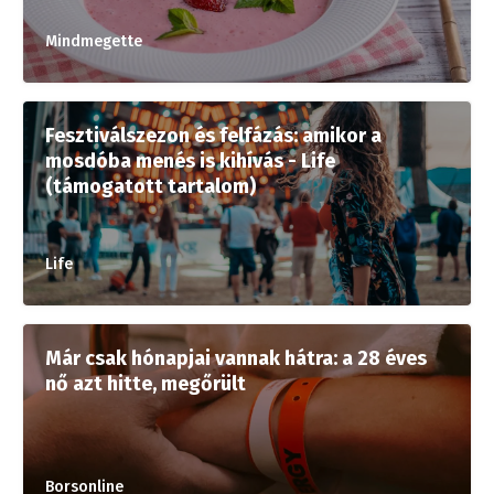
Mindmegette
Fesztiválszezon és felfázás: amikor a
mosdóba menés is kihívás - Life
(támogatott tartalom)
Life
Már csak hónapjai vannak hátra: a 28 éves
nő azt hitte, megőrült
Borsonline