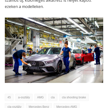
számos új, különleges alkatrész is helyet kapott
ezeken a modelleken.
45
a-osztály
AMG
cla
cla shooting brake
cla-osztály
Mercedes Benz
Mercedes-AMG