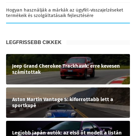
Hogyan használják a márkák az ügyfél-visszajelzéseket
termékeik és szolgáltatásaik fejlesztésére
LEGFRISSEBB CIKKEK
Jeep Grand Cherokee Trackhawk: erre kevesen
számítottak
Aston Martin Vantage S: kiforrottabb lett a
sportkupé
Legjobb japán autók: az első öt modell a listán