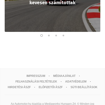
kevesen számítottak
IMPRESSZUM
MÉDIAAJÁNLAT
FELHASZNÁLÁSI FELTÉTELEK
ADATVÉDELEM
HIRDETÉSI ÁSZF
ELŐFIZETŐI ÁSZF
SÜTI BEÁLLÍTÁSOK
Az Automotor.hu kiadója a Mediaworks Hungary Zrt. © Minden jog