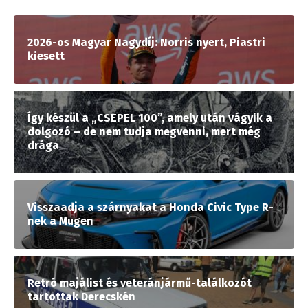
2026-os Magyar Nagydíj: Norris nyert, Piastri
kiesett
Így készül a „CSEPEL 100”, amely után vágyik a
dolgozó – de nem tudja megvenni, mert még
drága
Visszaadja a szárnyakat a Honda Civic Type R-
nek a Mugen
Retró majálist és veteránjármű-találkozót
tartottak Derecskén