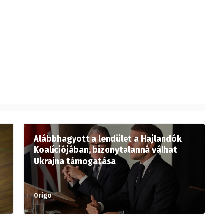
Alábbhagyott a lendület a Hajlandók
Koalíciójában, bizonytalanná válhat
Ukrajna támogatása
Origo