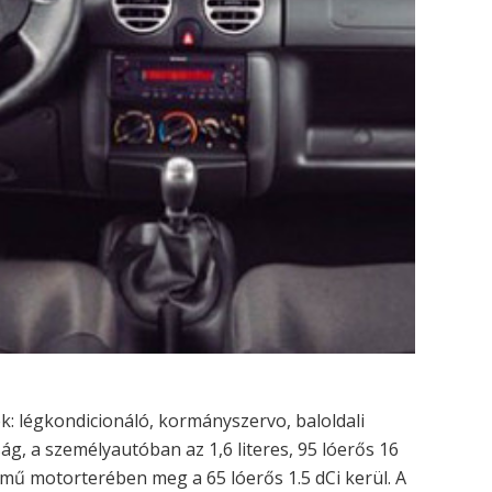
ek: légkondicionáló, kormányszervo, baloldali
ág, a személyautóban az 1,6 literes, 95 lóerős 16
mű motorterében meg a 65 lóerős 1.5 dCi kerül. A