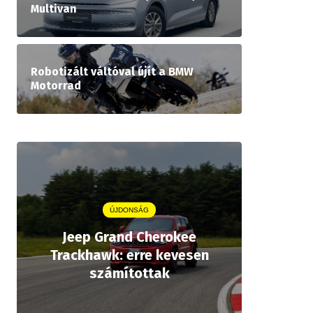
Multivan
Robotizált váltóval újít a BMW
Motorrad
ÚJDONSÁG
Jeep Grand Cherokee
Aston
Trackhawk: erre kevesen
kiforrot
számítottak