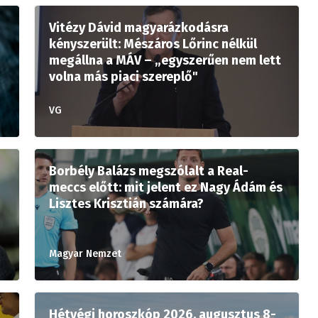
Vitézy Dávid magyarázkodásra
kényszerült: Mészáros Lőrinc nélkül
megállna a MÁV – „egyszerűen nem lett
volna más piaci szereplő"
VG
Borbély Balázs megszólalt a Real-
meccs előtt: mit jelent ez Nagy Ádám és
Lisztes Krisztián számára?
Magyar Nemzet
Hétvégi horoszkóp 2026. augusztus 8-