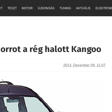
RT
TESZT
MOTOR
ÚJDONSÁG
TUNING
AKTUÁLIS
ELEKTROM
orrot a rég halott Kangoo
2013. December 09. 11:07