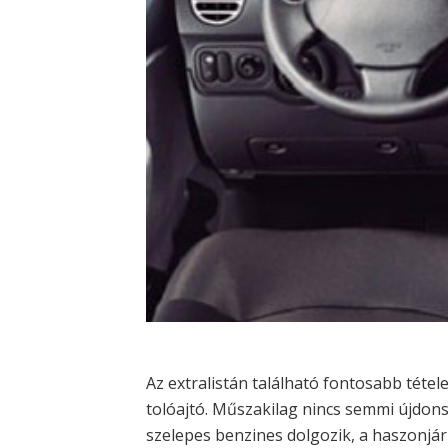
Az extralistán található fontosabb tétel
tolóajtó. Műszakilag nincs semmi újdons
szelepes benzines dolgozik, a haszonjár