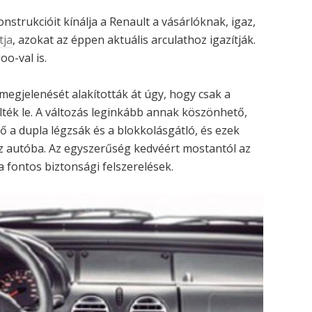
trukcióit kínálja a Renault a vásárlóknak, igaz,
tja
, azokat az éppen aktuális arculathoz igazítják.
o-val is.
egjelenését alakították át úgy, hogy csak a
ték le. A változás leginkább annak köszönhető,
ő a dupla légzsák és a blokkolásgátló, és ezek
 az autóba. Az egyszerűség kedvéért mostantól az
 fontos biztonsági felszerelések.