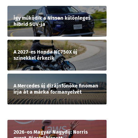
Így működik a Nissan különleges
hibrid SUV-ja
A 2027-es Honda NC750X új
színekkel érkezik
A Mercedes új dizájnfőnöke finoman
írja át a márka formanyelvét
2026-os Magyar Nagydíj: Norris