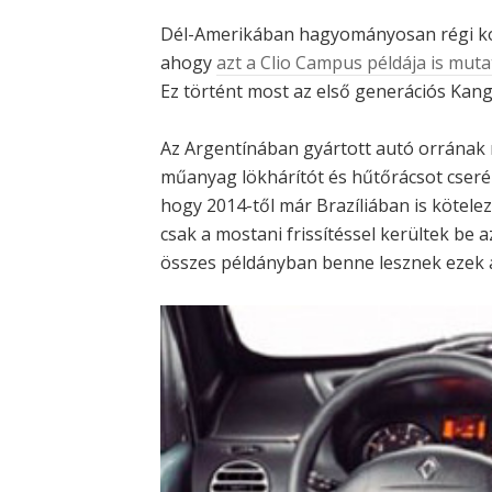
Dél-Amerikában hagyományosan régi kons
ahogy
azt a Clio Campus példája is muta
Ez történt most az első generációs Kango
Az Argentínában gyártott autó orrának m
műanyag lökhárítót és hűtőrácsot cserél
hogy 2014-től már Brazíliában is kötelez
csak a mostani frissítéssel kerültek be
összes példányban benne lesznek ezek a