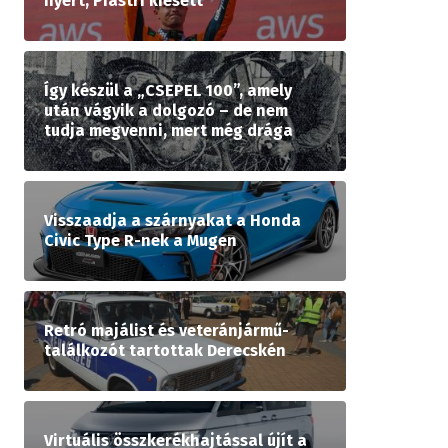
nyert, Piastri kiesett
Így készül a „CSEPEL 100”, amely
után vágyik a dolgozó – de nem
tudja megvenni, mert még drága
Visszaadja a szárnyakat a Honda
Civic Type R-nek a Mugen
Retró majálist és veteránjármű-
találkozót tartottak Derecskén
Virtuális összkerékhajtással újít a