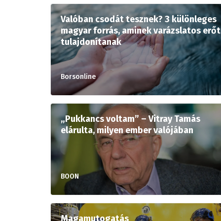
Valóban csodát tesznek? 3 különleges
magyar forrás, aminek varázslatos erőt
tulajdonítanak
Borsonline
„Pukkancs voltam” – Vitray Tamás
elárulta, milyen ember valójában
BOON
Magamutogatás