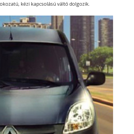
kozatú, kézi kapcsolású váltó dolgozik.