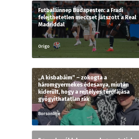
Futballünnep Budapesten: a Fradi
felejthetetlen meccset játszott a Real
Madriddal
Origo
„A kisbabáim” – zokogta a
háromgyermekes édesanya, miután
kiderült, hogy a rejtélyes térdfájása
gyógyíthatatlan rák
Borsonline