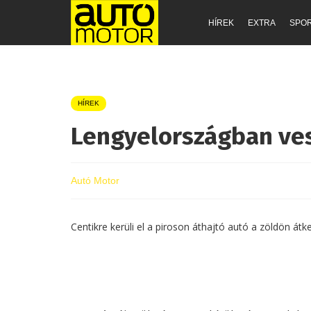
HÍREK
EXTRA
SPO
HÍREK
Lengyelországban ves
Autó Motor
Centikre kerüli el a piroson áthajtó autó a zöldön átk