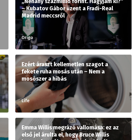
„Néhány százmillió forint. Hagyjam ki?”
– Kubatov Gábor üzent a Fradi-Real
Madrid meccsről
Origo
Ezért áraszt kellemetlen szagot a
fekete ruha mosás után – Nem a
mosószer a hibás
Life
Emma Willis megrázó vallomása: ez az
első jel árulta el, hogy Bruce Willis