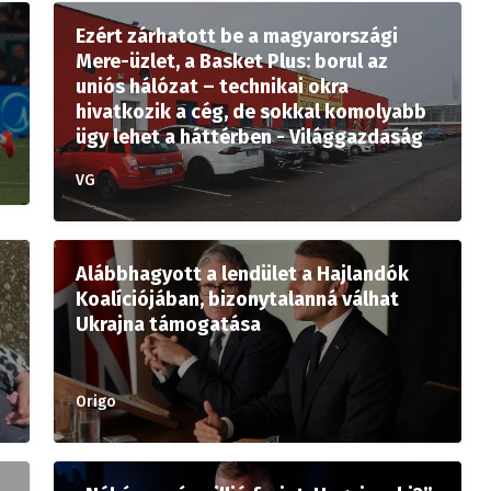
Ezért zárhatott be a magyarországi
Mere-üzlet, a Basket Plus: borul az
uniós hálózat – technikai okra
hivatkozik a cég, de sokkal komolyabb
ügy lehet a háttérben - Világgazdaság
VG
Alábbhagyott a lendület a Hajlandók
Koalíciójában, bizonytalanná válhat
Ukrajna támogatása
Origo