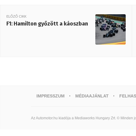
ELŐZŐ CIKK
F1: Hamilton győzött a káoszban
IMPRESSZUM
MÉDIAAJÁNLAT
FELHAS
Az Automotor.hu kiadója a Mediaworks Hungary Zrt. © Minden jo