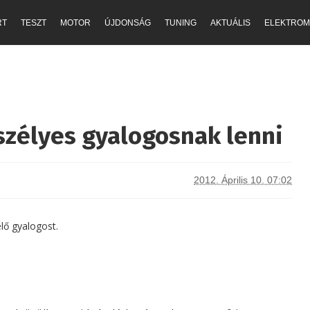
RT
TESZT
MOTOR
ÚJDONSÁG
TUNING
AKTUÁLIS
ELEKTROM
zélyes gyalogosnak lenni
2012. Április 10. 07:02
elő gyalogost.