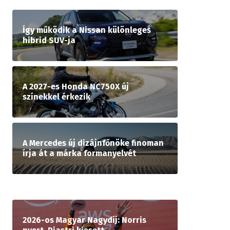
Így működik a Nissan különleges
hibrid SUV-ja
A 2027-es Honda NC750X új
színekkel érkezik
A Mercedes új dizájnfőnöke finoman
írja át a márka formanyelvét
2026-os Magyar Nagydíj: Norris