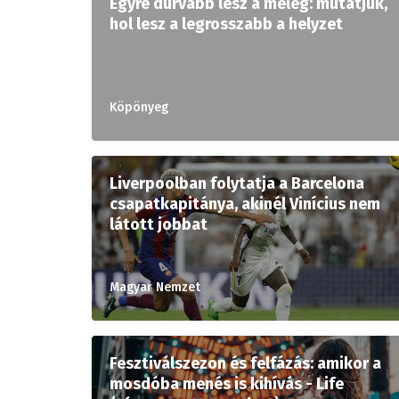
Egyre durvább lesz a meleg: mutatjuk,
hol lesz a legrosszabb a helyzet
Köpönyeg
Liverpoolban folytatja a Barcelona
csapatkapitánya, akinél Vinícius nem
látott jobbat
Magyar Nemzet
Fesztiválszezon és felfázás: amikor a
mosdóba menés is kihívás - Life