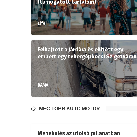
(támogatott tartalom)
Life
Felhajtott a járdára és elütött egy
embert egy tehergépkocsi Szigetváron
BAMA
MÉG TÖBB AUTÓ-MOTOR
Menekülés az utolsó pillanatban