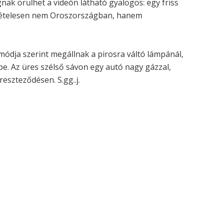
nak örülhet a videón látható gyalogos: egy friss
ivételesen nem Oroszországban, hanem
módja szerint megállnak a pirosra váltó lámpánál,
be. Az üres szélső sávon egy autó nagy gázzal,
reszteződésen. S.gg..j.