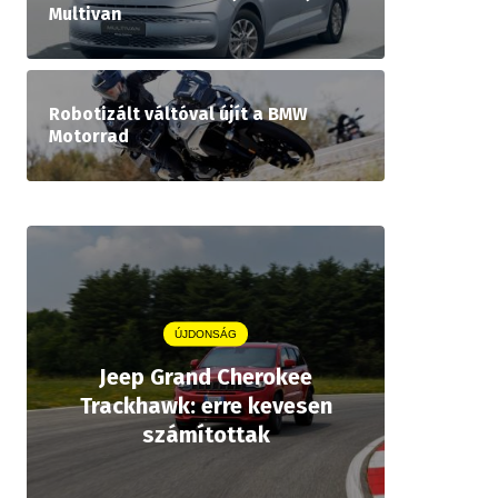
Multivan
Robotizált váltóval újít a BMW
Motorrad
ÚJDONSÁG
Jeep Grand Cherokee
Aston
Trackhawk: erre kevesen
kiforrot
számítottak