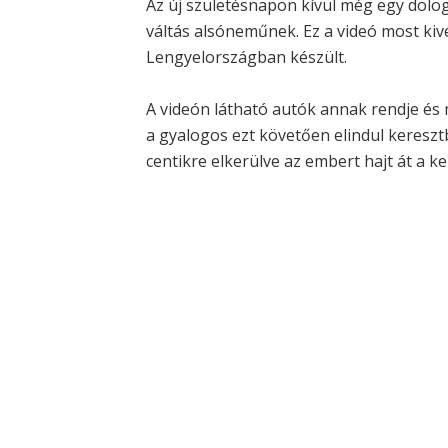
Az új születésnapon kívül még egy dolog
váltás alsóneműnek. Ez a videó most k
Lengyelországban készült.
A videón látható autók annak rendje és 
a gyalogos ezt követően elindul kereszt
centikre elkerülve az embert hajt át a ke