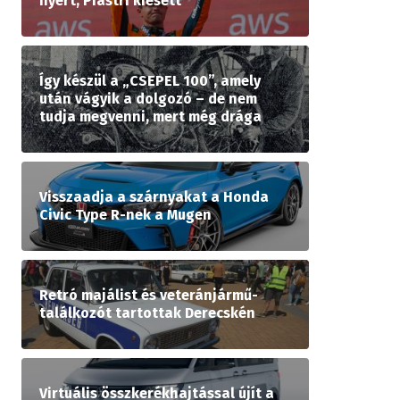
nyert, Piastri kiesett
Így készül a „CSEPEL 100”, amely
után vágyik a dolgozó – de nem
tudja megvenni, mert még drága
Visszaadja a szárnyakat a Honda
Civic Type R-nek a Mugen
Retró majálist és veteránjármű-
találkozót tartottak Derecskén
Virtuális összkerékhajtással újít a