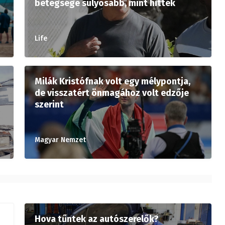
betegsége súlyosabb, mint hitték
Life
Milák Kristófnak volt egy mélypontja,
de visszatért önmagához volt edzője
szerint
Magyar Nemzet
Hova tűntek az autószerelők?