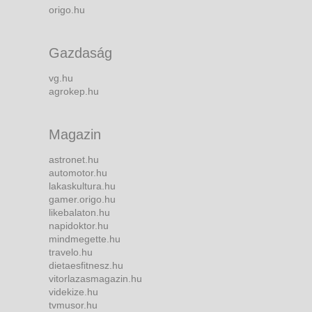
origo.hu
Gazdaság
vg.hu
agrokep.hu
Magazin
astronet.hu
automotor.hu
lakaskultura.hu
gamer.origo.hu
likebalaton.hu
napidoktor.hu
mindmegette.hu
travelo.hu
dietaesfitnesz.hu
vitorlazasmagazin.hu
videkize.hu
tvmusor.hu