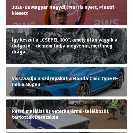
2026-os Magyar Nagydíj: Norris nyert, Piastri
kiesett
Így készül a „CSEPEL 100”, amely után vágyik a
dolgozó – de nem tudja megvenni, mert még
drága
Visszaadja a szárnyakat a Honda Civic Type R-
nek a Mugen
Retró majálist és veteránjármű-találkozót
tartottak Derecskén