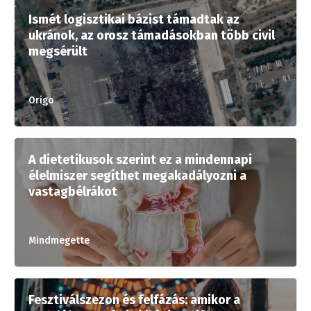
Ismét logisztikai bázist támadtak az
ukránok, az orosz támadásokban több civil
megsérült
Origo
A dietetikusok szerint ez a mindennapi
élelmiszer segíthet megakadályozni a
vastagbélrákot
Mindmegette
Fesztiválszezon és felfázás: amikor a