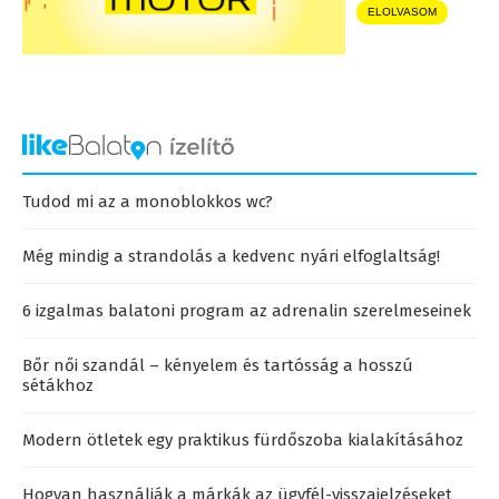
ELOLVASOM
Tudod mi az a monoblokkos wc?
Még mindig a strandolás a kedvenc nyári elfoglaltság!
6 izgalmas balatoni program az adrenalin szerelmeseinek
Bőr női szandál – kényelem és tartósság a hosszú
sétákhoz
Modern ötletek egy praktikus fürdőszoba kialakításához
Hogyan használják a márkák az ügyfél-visszajelzéseket