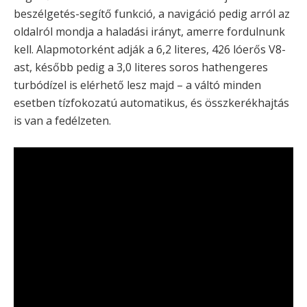
beszélgetés-segítő funkció, a navigáció pedig arról az
oldalról mondja a haladási irányt, amerre fordulnunk
kell. Alapmotorként adják a 6,2 literes, 426 lóerős V8-
ast, később pedig a 3,0 literes soros hathengeres
turbódízel is elérhető lesz majd – a váltó minden
esetben tízfokozatú automatikus, és összkerékhajtás
is van a fedélzeten.