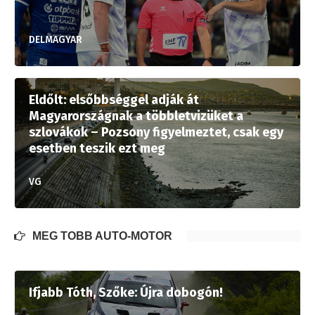
DELMAGYAR
Eldőlt: elsőbbséggel adják át
Magyarországnak a többletvizüket a
szlovákok – Pozsony figyelmeztet, csak egy
esetben teszik ezt meg
VG
MÉG TÖBB AUTÓ-MOTOR
Ifjabb Tóth, Szőke: Újra dobogón!