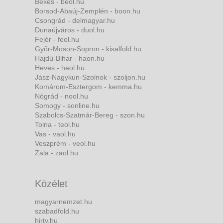
Békés - beol.hu
Borsod-Abaúj-Zemplén - boon.hu
Csongrád - delmagyar.hu
Dunaújváros - duol.hu
Fejér - feol.hu
Győr-Moson-Sopron - kisalfold.hu
Hajdú-Bihar - haon.hu
Heves - heol.hu
Jász-Nagykun-Szolnok - szoljon.hu
Komárom-Esztergom - kemma.hu
Nógrád - nool.hu
Somogy - sonline.hu
Szabolcs-Szatmár-Bereg - szon.hu
Tolna - teol.hu
Vas - vaol.hu
Veszprém - veol.hu
Zala - zaol.hu
Közélet
magyarnemzet.hu
szabadfold.hu
hirtv.hu