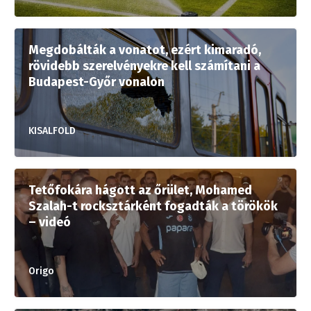
Megdobálták a vonatot, ezért kimaradó,
rövidebb szerelvényekre kell számítani a
Budapest-Győr vonalon
KISALFOLD
Tetőfokára hágott az őrület, Mohamed
Szalah-t rocksztárként fogadták a törökök
– videó
Origo