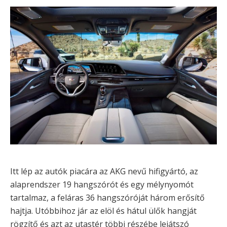
Itt lép az autók piacára az AKG nevű hifigyártó, az
alaprendszer 19 hangszórót és egy mélynyomót
tartalmaz, a feláras 36 hangszóróját három erősítő
hajtja. Utóbbihoz jár az elöl és hátul ülők hangját
rögzítő és azt az utastér többi részébe lejátszó