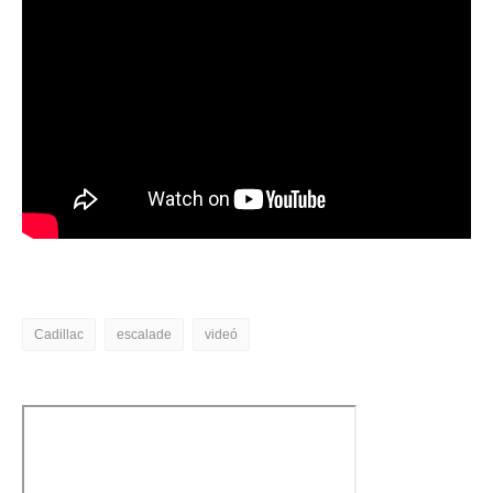
Cadillac
escalade
videó