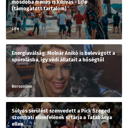
mosdóba menés is kihívás - Life
(támogatott tartalom)
Life
Energiaválság: Molnár Anikó is belevágott a
spórolásba, így védi állatait a hőségtől
Borsonline
Súlyos sérülést szenvedett a Pick Szeged
szombati ellenfelének sztárja a Tatabánya
ellen