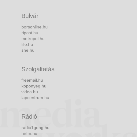
Bulvár
borsonline.hu
ripost.hu
metropol.hu
life.hu
she.hu
Szolgáltatás
freemail.hu
koponyeg.hu
videa.hu
lapcentrum.hu
Rádió
radio1gong.hu
hirfm.hu