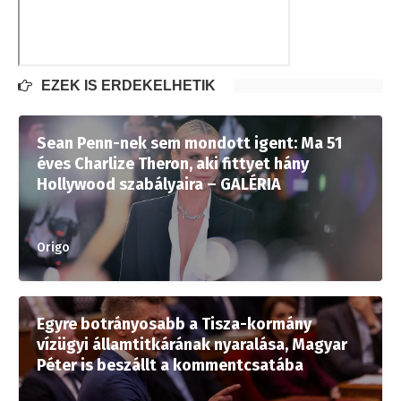
EZEK IS ÉRDEKELHETIK
Sean Penn-nek sem mondott igent: Ma 51
éves Charlize Theron, aki fittyet hány
Hollywood szabályaira – GALÉRIA
Origo
Egyre botrányosabb a Tisza-kormány
vízügyi államtitkárának nyaralása, Magyar
Péter is beszállt a kommentcsatába