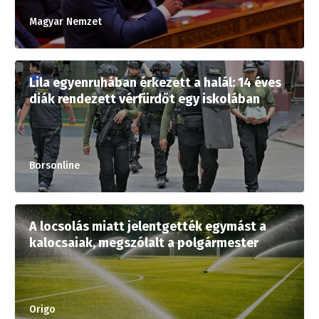
Magyar Nemzet
Lila egyenruhában érkezett a halál: 14 éves
diák rendezett vérfürdőt egy iskolában
Borsonline
A locsolás miatt jelentgették egymást a
kalocsaiak, megszólalt a polgármester
Origo