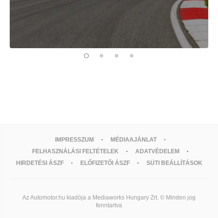
IMPRESSZUM
MÉDIAAJÁNLAT
FELHASZNÁLÁSI FELTÉTELEK
ADATVÉDELEM
HIRDETÉSI ÁSZF
ELŐFIZETŐI ÁSZF
SÜTI BEÁLLÍTÁSOK
Az Automotor.hu kiadója a Mediaworks Hungary Zrt. © Minden jog
fenntartva