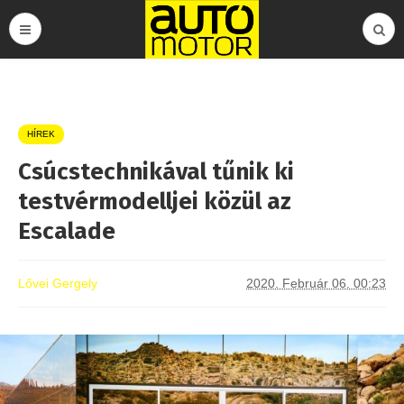
HÍREK
Csúcstechnikával tűnik ki
testvérmodelljei közül az
Escalade
Lővei Gergely
2020. Február 06. 00:23