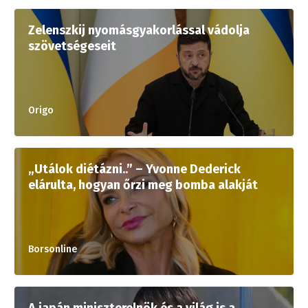
Zelenszkij nyomásgyakorlással vádolja
szövetségeseit
Origo
„Utálok diétázni..” – Yvonne Dederick
elárulta, hogyan őrzi meg bomba alakját
Borsonline
A japán miniszterelnök és a világ is a