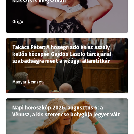
klasszis is megszólalt
Origo
Takács Péter: A hőségriadó és az aszály
kellős közepén Gajdos László tárcájánál
szabadságra ment a vízügyi államtitkár
Magyar Nemzet
Napi horoszkóp 2026. augusztus 6: a
Vénusz, a kis szerencse bolygója jegyet vált