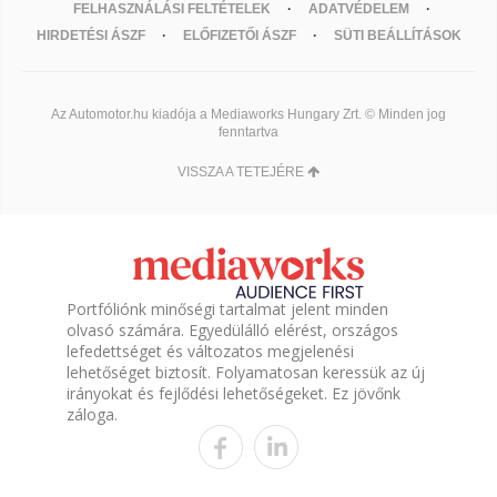
FELHASZNÁLÁSI FELTÉTELEK
ADATVÉDELEM
HIRDETÉSI ÁSZF
ELŐFIZETŐI ÁSZF
SÜTI BEÁLLÍTÁSOK
Az Automotor.hu kiadója a Mediaworks Hungary Zrt. © Minden jog
fenntartva
VISSZA A TETEJÉRE
Portfóliónk minőségi tartalmat jelent minden
olvasó számára. Egyedülálló elérést, országos
lefedettséget és változatos megjelenési
lehetőséget biztosít. Folyamatosan keressük az új
irányokat és fejlődési lehetőségeket. Ez jövőnk
záloga.