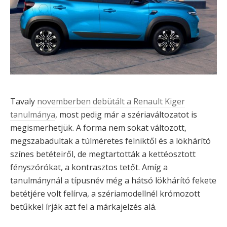
Tavaly
novemberben debütált a Renault Kiger
tanulmánya
, most pedig már a szériaváltozatot is
megismerhetjük. A forma nem sokat változott,
megszabadultak a túlméretes felniktől és a lökhárító
színes betéteiről, de megtartották a kettéosztott
fényszórókat, a kontrasztos tetőt. Amíg a
tanulmánynál a típusnév még a hátsó lökhárító fekete
betétjére volt felírva, a szériamodellnél krómozott
betűkkel írják azt fel a márkajelzés alá.