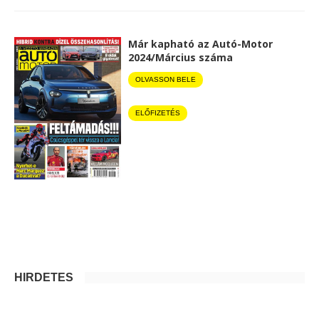
Már kapható az Autó-Motor
2024/Március száma
OLVASSON BELE
ELŐFIZETÉS
HIRDETÉS