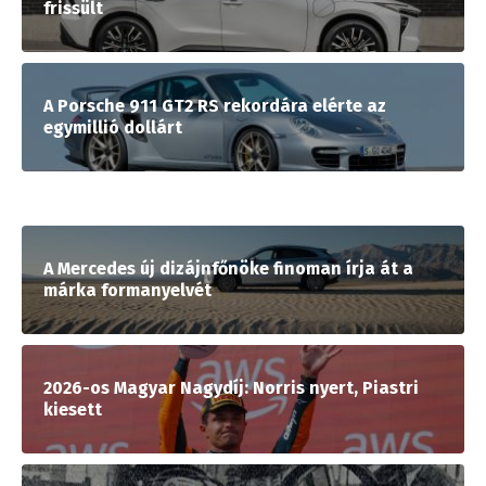
frissült
A Porsche 911 GT2 RS rekordára elérte az
egymillió dollárt
A Mercedes új dizájnfőnöke finoman írja át a
márka formanyelvét
2026-os Magyar Nagydíj: Norris nyert, Piastri
kiesett