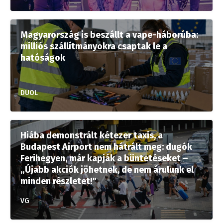
Magyarország is beszállt a vape-háborúba:
milliós szállítmányokra csaptak le a
hatóságok
DUOL
Hiába demonstrált kétezer taxis, a
Budapest Airport nem hátrált meg: dugók
Ferihegyen, már kapják a büntetéseket –
„Újabb akciók jöhetnek, de nem árulunk el
minden részletet!"
VG