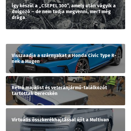
Így készül a „CSEPEL 100”, amely után vágyik a
dolgozó – de nem tudja megvenni, mert még
drága
Visszaadja a szárnyakat a Honda Civic Type R-
nek a Mugen
Retró majálist és veteránjármű-találkozót
tartottak Derecskén
Virtuális összkerékhajtással újít a Multivan