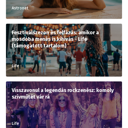
Astronet
Fesztiválszezon és felfázás: amikor a
mosdóba menés is kihívás - Life
(támogatott tartalom)
Life
Visszavonul a legendás rockzenész: komoly
szívműtét vár rá
Life