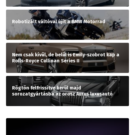
Robotizált váltóval újít a BMW Motorrad
Nem csak kívül, de belül is Emily-szobrot kap a
Rolls-Royce Cullinan Series II
Rögtön felfrissítve kerül majd
sorozatgyártásba az orosz Aurus luxusautó