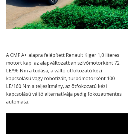
A CMF A+ alapra felépített Renault Kiger 1,0 literes
motort kap, az alapváltozatban szívómotorként 72
LE/96 Nm a tudása, a váltó ötfokozatú kézi
kapcsolású vagy robotizált, turbómotorként 100
LE/160 Nm a teljesítmény, az ötfokozatú kézi
kapcsolású váltó alternatívája pedig fokozatmentes
automata.