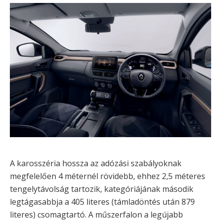
A karosszéria hossza az adózási szabályoknak
megfelelően 4 méternél rövidebb, ehhez 2,5 méteres
tengelytávolság tartozik, kategóriájának második
legtágasabbja a 405 literes (támladöntés után 879
literes) csomagtartó. A műszerfalon a legújabb