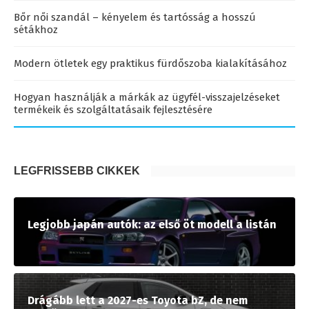
Bőr női szandál – kényelem és tartósság a hosszú
sétákhoz
Modern ötletek egy praktikus fürdőszoba kialakításához
Hogyan használják a márkák az ügyfél-visszajelzéseket
termékeik és szolgáltatásaik fejlesztésére
LEGFRISSEBB CIKKEK
Legjobb japán autók: az első öt modell a listán
Drágább lett a 2027-es Toyota bZ, de nem