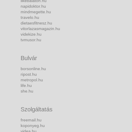
likebalaton.hu
napidoktor.hu
mindmegette.hu
travelo.hu
dietaesfitnesz.hu
vitorlazasmagazin.hu
videkize.hu
tvmusor.hu
Bulvár
borsonline.hu
ripost.hu
metropol.hu
life.hu
she.hu
Szolgáltatás
freemail.hu
koponyeg.hu
videa.hu