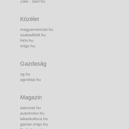
Zala - zaol.hu
Közélet
magyarnemzet.hu
szabadfold.hu
hirtv.hu
origo.hu
Gazdaság
vg.hu
agrokep.hu
Magazin
astronet.hu
automotor.hu
lakaskultura.hu
gamer.origo.hu