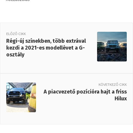
ELŐZŐ CIKK
Régi-új színekben, több extrával
kezdi a 2021-es modellévet a G-
osztály
KÖVETKEZŐ CIKK
A piacvezető pozícióra hajt a friss
Hilux