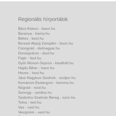
Regionális hírportálok
Bács-Kiskun - baon.hu
Baranya - bama.hu
Békés - beol.hu
Borsod-Abaúj-Zemplén - boon.hu
Csongrád - delmagyar.hu
Dunaújváros - duol.hu
Fejér - feol.hu
Győr-Moson-Sopron - kisalfold.hu
Hajdú-Bihar - haon.hu
Heves - heol.hu
Jász-Nagykun-Szolnok - szoljon.hu
Komárom-Esztergom - kemma.hu
Nógrád - nool.hu
Somogy - sonline.hu
Szabolcs-Szatmár-Bereg - szon.hu
Tolna - teol.hu
Vas - vaol.hu
Veszprém - veol.hu