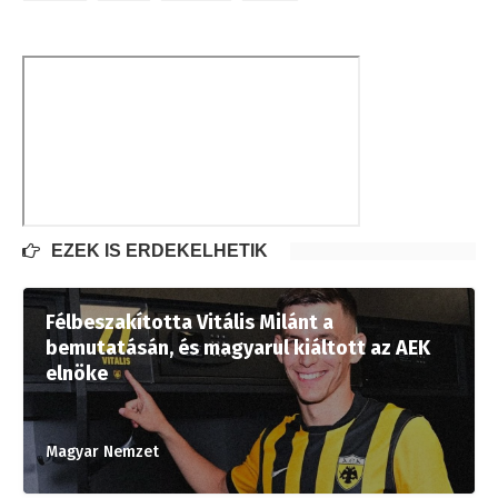
EZEK IS ÉRDEKELHETIK
Félbeszakította Vitális Milánt a
bemutatásán, és magyarul kiáltott az AEK
elnöke
Magyar Nemzet