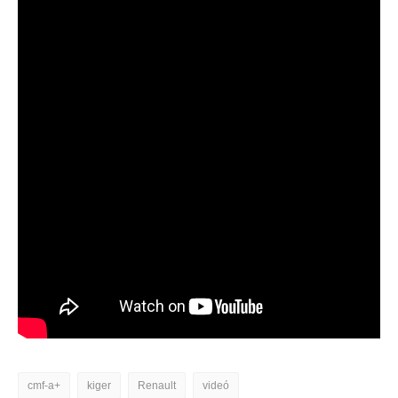
cmf-a+
kiger
Renault
videó