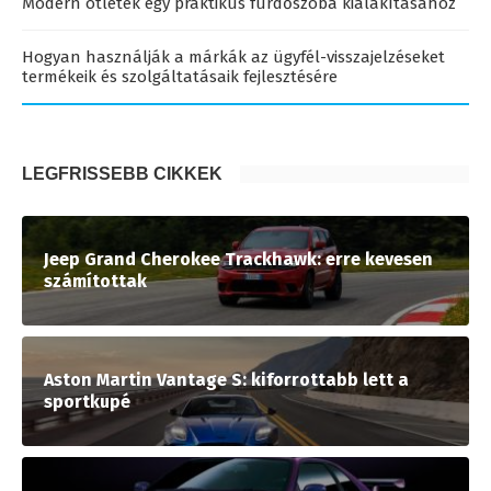
Modern ötletek egy praktikus fürdőszoba kialakításához
Hogyan használják a márkák az ügyfél-visszajelzéseket
termékeik és szolgáltatásaik fejlesztésére
LEGFRISSEBB CIKKEK
Jeep Grand Cherokee Trackhawk: erre kevesen
számítottak
Aston Martin Vantage S: kiforrottabb lett a
sportkupé