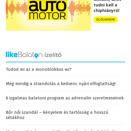
tudni kell a
chiphiányról
ELOLVASOM
Tudod mi az a monoblokkos wc?
Még mindig a strandolás a kedvenc nyári elfoglaltság!
6 izgalmas balatoni program az adrenalin szerelmeseinek
Bőr női szandál – kényelem és tartósság a hosszú
sétákhoz