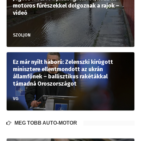
motoros fűrészekkel dolgoznak a rajok –
videó
SZOLJON
Ez már nyílt háború: Zelenszki kirúgott
minisztere ellentmondott az ukrán
államfőnek – ballisztikus rakétákkal
támadná Oroszországot
VG
MÉG TÖBB AUTÓ-MOTOR