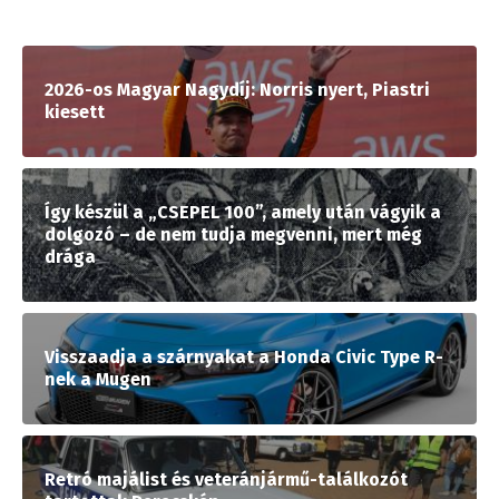
2026-os Magyar Nagydíj: Norris nyert, Piastri
kiesett
Így készül a „CSEPEL 100”, amely után vágyik a
dolgozó – de nem tudja megvenni, mert még
drága
Visszaadja a szárnyakat a Honda Civic Type R-
nek a Mugen
Retró majálist és veteránjármű-találkozót