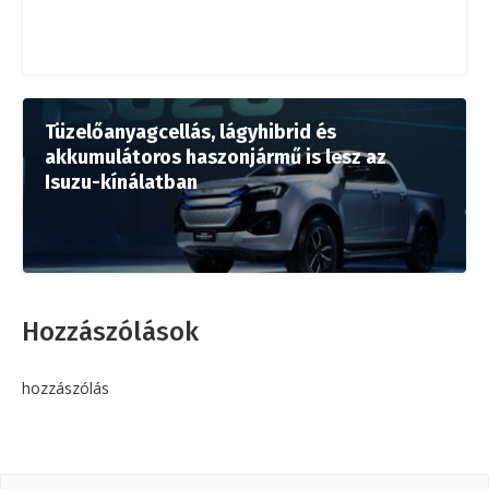
Tüzelőanyagcellás, lágyhibrid és
akkumulátoros haszonjármű is lesz az
Isuzu-kínálatban
Hozzászólások
hozzászólás