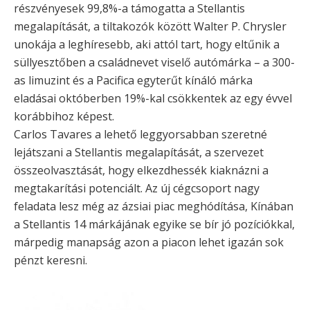
részvényesek 99,8%-a támogatta a Stellantis
megalapítását, a tiltakozók között Walter P. Chrysler
unokája a leghíresebb, aki attól tart, hogy eltűnik a
süllyesztőben a családnevet viselő autómárka – a 300-
as limuzint és a Pacifica egyterűt kínáló márka
eladásai októberben 19%-kal csökkentek az egy évvel
korábbihoz képest.
Carlos Tavares a lehető leggyorsabban szeretné
lejátszani a Stellantis megalapítását, a szervezet
összeolvasztását, hogy elkezdhessék kiaknázni a
megtakarítási potenciált. Az új cégcsoport nagy
feladata lesz még az ázsiai piac meghódítása, Kínában
a Stellantis 14 márkájának egyike se bír jó pozíciókkal,
márpedig manapság azon a piacon lehet igazán sok
pénzt keresni.