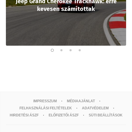
Jeep Grand Cherokee Trackhawk: erre
kevesen számítottak
IMPRESSZUM
MÉDIAAJÁNLAT
FELHASZNÁLÁSI FELTÉTELEK
ADATVÉDELEM
HIRDETÉSI ÁSZF
ELŐFIZETŐI ÁSZF
SÜTI BEÁLLÍTÁSOK