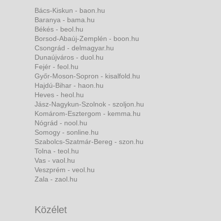
Bács-Kiskun - baon.hu
Baranya - bama.hu
Békés - beol.hu
Borsod-Abaúj-Zemplén - boon.hu
Csongrád - delmagyar.hu
Dunaújváros - duol.hu
Fejér - feol.hu
Győr-Moson-Sopron - kisalfold.hu
Hajdú-Bihar - haon.hu
Heves - heol.hu
Jász-Nagykun-Szolnok - szoljon.hu
Komárom-Esztergom - kemma.hu
Nógrád - nool.hu
Somogy - sonline.hu
Szabolcs-Szatmár-Bereg - szon.hu
Tolna - teol.hu
Vas - vaol.hu
Veszprém - veol.hu
Zala - zaol.hu
Közélet