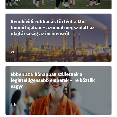
Rendkívüli: robbanás történt a Mol
finomítójában – azonnal megszólalt az
olajtársaság az incidensről
VG
Ebben az 5 hónapban születnek a
legintelligensebb emberek – Te köztük
vagy?
Life