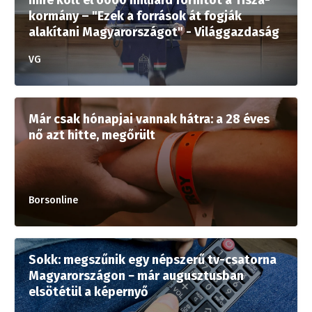
mire költ el 6000 milliárd forintot a Tisza-
kormány – "Ezek a források át fogják
alakítani Magyarországot" - Világgazdaság
VG
Már csak hónapjai vannak hátra: a 28 éves
nő azt hitte, megőrült
Borsonline
Sokk: megszűnik egy népszerű tv-csatorna
Magyarországon − már augusztusban
elsötétül a képernyő