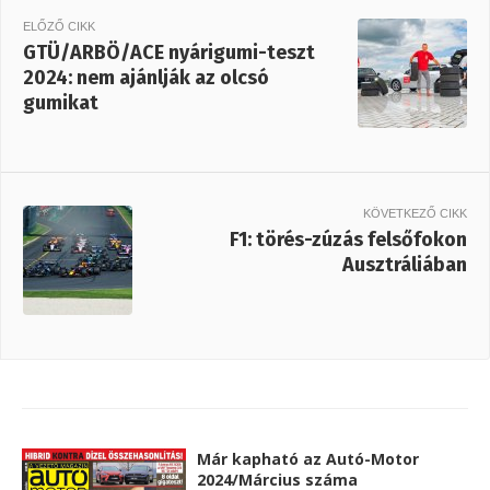
ELŐZŐ CIKK
GTÜ/ARBÖ/ACE nyárigumi-teszt
2024: nem ajánlják az olcsó
gumikat
KÖVETKEZŐ CIKK
F1: törés-zúzás felsőfokon
Ausztráliában
Már kapható az Autó-Motor
2024/Március száma