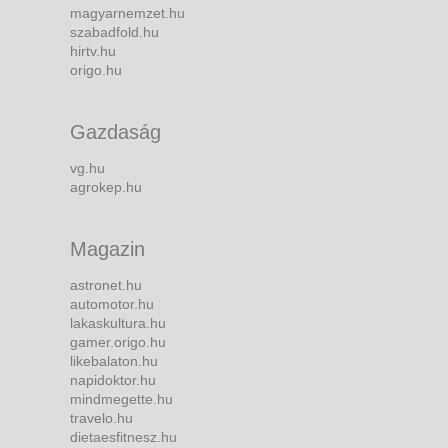
magyarnemzet.hu
szabadfold.hu
hirtv.hu
origo.hu
Gazdaság
vg.hu
agrokep.hu
Magazin
astronet.hu
automotor.hu
lakaskultura.hu
gamer.origo.hu
likebalaton.hu
napidoktor.hu
mindmegette.hu
travelo.hu
dietaesfitnesz.hu