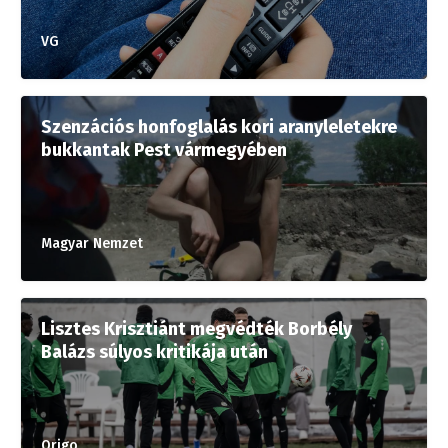
VG
Szenzációs honfoglalás kori aranyleletekre
bukkantak Pest vármegyében
Magyar Nemzet
Lisztes Krisztiánt megvédték Borbély
Balázs súlyos kritikája után
Origo