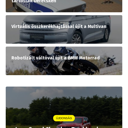
tartottak Derecskén
Virtuális összkerékhajtással újít a Multivan
Robotizált váltóval újít a BMW Motorrad
ÚJDONSÁG