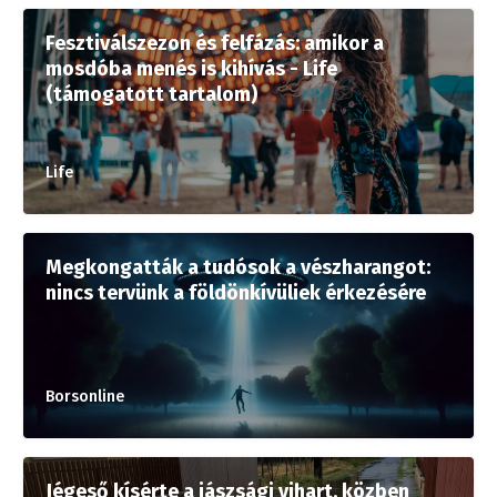
Fesztiválszezon és felfázás: amikor a
mosdóba menés is kihívás - Life
(támogatott tartalom)
Life
Megkongatták a tudósok a vészharangot:
nincs tervünk a földönkívüliek érkezésére
Borsonline
Jégeső kísérte a jászsági vihart, közben