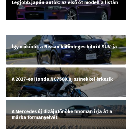
Legjobb japán autók: az első öt modell a listán
Így működik a Nissan különleges hibrid SUV-ja
A 2027-es Honda NC750X új színekkel érkezik
A Mercedes új dizájnfőnöke finoman írja át a
márka formanyelvét