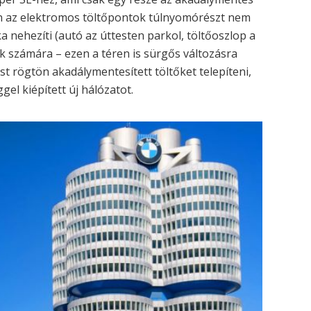
en az elektromos töltőpontok túlnyomórészt nem
 nehezíti (autó az úttesten parkol, töltőoszlop a
k számára – ezen a téren is sürgős változásra
t rögtön akadálymentesített töltőket telepíteni,
gel kiépített új hálózatot.