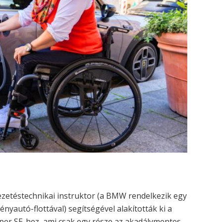
ezetéstechnikai instruktor (a BMW rendelkezik egy
yautó-flottával) segítségével alakították ki a
per SE-hez, ami csak egy része az akadálymentes