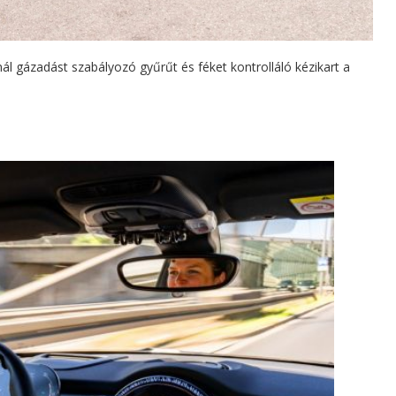
l gázadást szabályozó gyűrűt és féket kontrolláló kézikart a