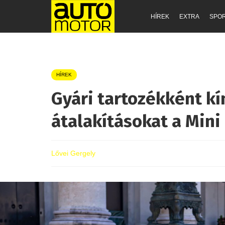
HÍREK
EXTRA
SPO
HÍREK
Gyári tartozékként kí
átalakításokat a Mini
Lővei Gergely