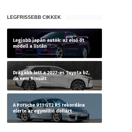
LEGFRISSEBB CIKKEK
Legjobb japán autók: az első öt
modell a listán
Drágább lett a 2027-es Toyota bZ,
de nem frissült
A Porsche 911 GT2 RS rekordára
elérte az egymillió dollárt