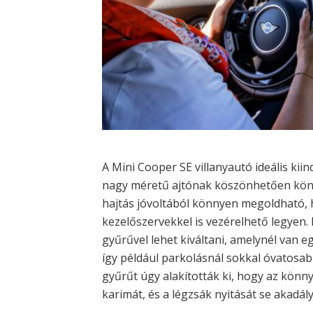
A Mini Cooper SE villanyautó ideális kii
nagy méretű ajtónak köszönhetően könny
hajtás jóvoltából könnyen megoldható, 
kezelőszervekkel is vezérelhető legyen.
gyűrűvel lehet kiváltani, amelynél van 
így például parkolásnál sokkal óvatosab
gyűrűt úgy alakították ki, hogy az könn
karimát, és a légzsák nyitását se akadál