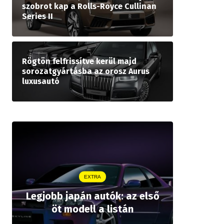
szobrot kap a Rolls-Royce Cullinan
Series II
Rögtön felfrissítve kerül majd
sorozatgyártásba az orosz Aurus
luxusautó
EXTRA
Legjobb japán autók: az első
Drágább 
öt modell a listán
bZ,