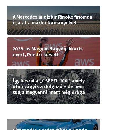
A Mercedes új dizájnfőnöke finoman
írja át a márka formanyelvét
2026-os Magyar Nagydíj: Norris
nyert, Piastri kiesett
Így készül a „CSEPEL 100”, amely
után vágyik a dolgozó – de nem
tudja megvenni, mert még drága