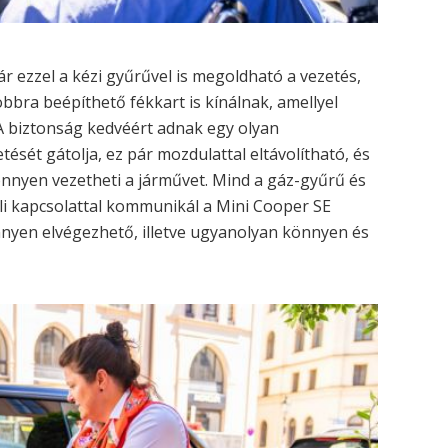
r ezzel a kézi gyűrűvel is megoldható a vezetés,
bbra beépíthető fékkart is kínálnak, amellyel
 A biztonság kedvéért adnak egy olyan
ését gátolja, ez pár mozdulattal eltávolítható, és
nnyen vezetheti a járművet. Mind a gáz-gyűrű és
üli kapcsolattal kommunikál a Mini Cooper SE
önnyen elvégezhető, illetve ugyanolyan könnyen és