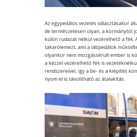
Az egypedálos vezetés választásakor aká
de természetesen olyan, a kormánytól jo
külön rudazat nélkül vezérelhető a fék.
takarólemezt, ami a lábpedálok működtet
olyankor nem mozgássérült ember is kö
a kézzel vezérelhető fék is vezetéknélk
rendszereivel, így a be- és a kiépítés k
nyom el is távolítható az átalakítás.