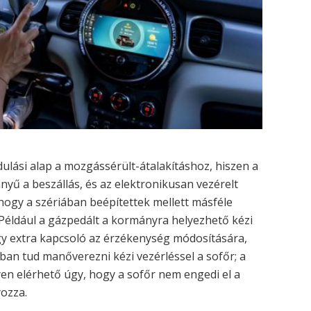
ndulási alap a mozgássérült-átalakításhoz, hiszen a
ű a beszállás, és az elektronikusan vezérelt
hogy a szériában beépítettek mellett másféle
 Például a gázpedált a kormányra helyezhető kézi
egy extra kapcsoló az érzékenység módosítására,
ban tud manőverezni kézi vezérléssel a sofőr; a
yen elérhető úgy, hogy a sofőr nem engedi el a
yozza.