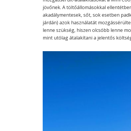
jövőnek. A töltőállomásokkal ellentétb
akadálymentesek, sőt, sok esetben padka
járdán) azok használatát mozgássérülte
lenne szükség, hiszen olcsóbb lenne mos
mint utólag átalakítani a jelentős költség