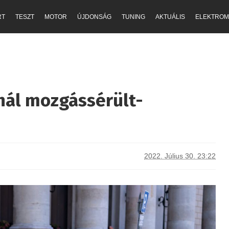
RT
TESZT
MOTOR
ÚJDONSÁG
TUNING
AKTUÁLIS
ELEKTROM
nál mozgássérült-
2022. Július 30. 23:22