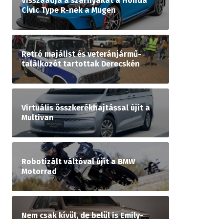
Visszaadja a szárnyakat a Honda
Civic Type R-nek a Mugen
Retró majálist és veteránjármű-
találkozót tartottak Derecskén
Virtuális összkerékhajtással újít a
Multivan
Robotizált váltóval újít a BMW
Motorrad
Nem csak kívül, de belül is Emily-