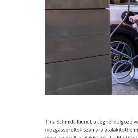
Tina Schmidt-Kiendl, a cégnél dolgozó v
mozgássérültek számára átalakított élmén
mozgássérült-átalakításokat a Mini Coo