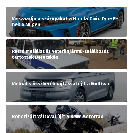
Visszaadja a szárnyakat a Honda Civic Type R-
nek a Mugen
Retró majálist és veteránjármű-találkozót
tartottak Derecskén
Virtuális összkerékhajtással újít a Multivan
Robotizált váltóval újít a BMW Motorrad