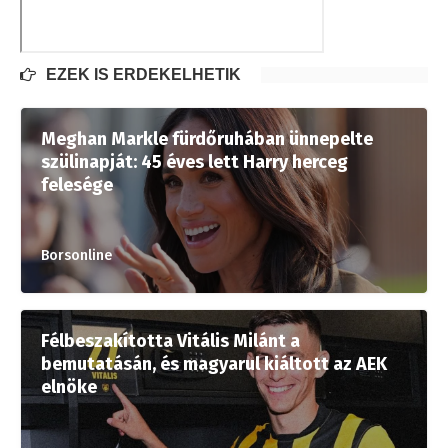
EZEK IS ÉRDEKELHETIK
Meghan Markle fürdőruhában ünnepelte
szülinapját: 45 éves lett Harry herceg
felesége
Borsonline
Félbeszakította Vitális Milánt a
bemutatásán, és magyarul kiáltott az AEK
elnöke