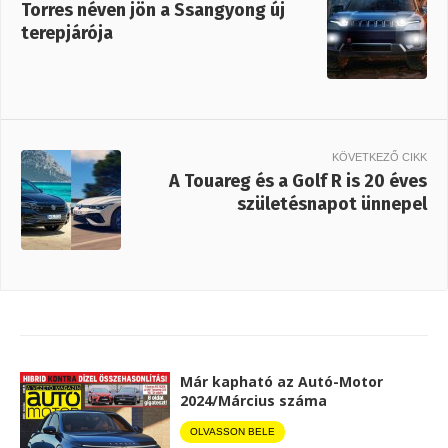
Torres néven jön a Ssangyong új
terepjárója
KÖVETKEZŐ CIKK
A Touareg és a Golf R is 20 éves
születésnapot ünnepel
Már kapható az Autó-Motor
2024/Március száma
OLVASSON BELE