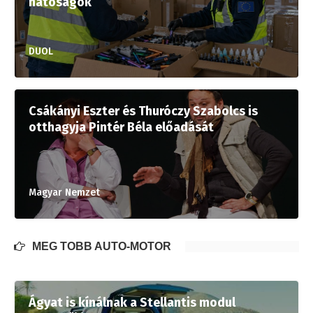
hatóságok
DUOL
Csákányi Eszter és Thuróczy Szabolcs is
otthagyja Pintér Béla előadását
Magyar Nemzet
MÉG TÖBB AUTÓ-MOTOR
Ágyat is kínálnak a Stellantis modul