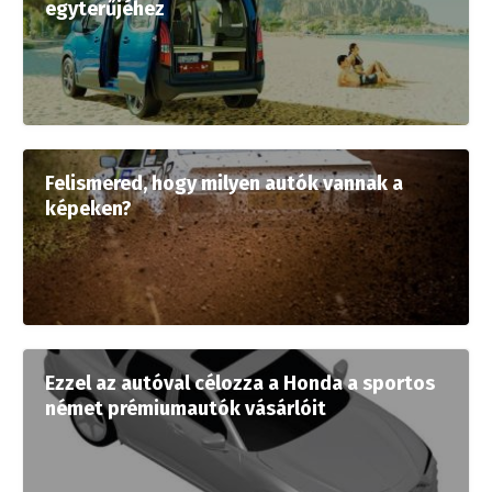
egyterűjéhez
Felismered, hogy milyen autók vannak a
képeken?
Ezzel az autóval célozza a Honda a sportos
német prémiumautók vásárlóit