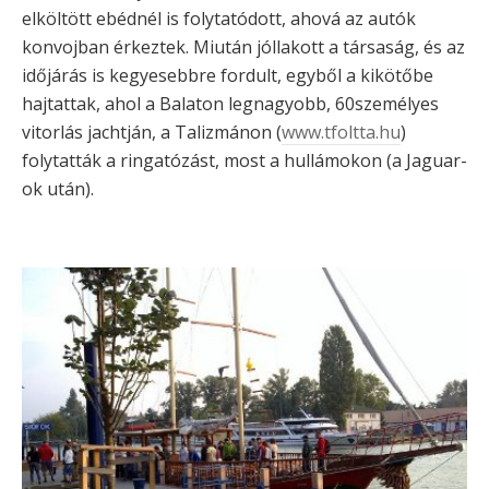
elköltött ebédnél is folytatódott, ahová az autók
konvojban érkeztek. Miután jóllakott a társaság, és az
időjárás is kegyesebbre fordult, egyből a kikötőbe
hajtattak, ahol a Balaton legnagyobb, 60személyes
vitorlás jachtján, a Talizmánon (
www.tfoltta.hu
)
folytatták a ringatózást, most a hullámokon (a Jaguar-
ok után).