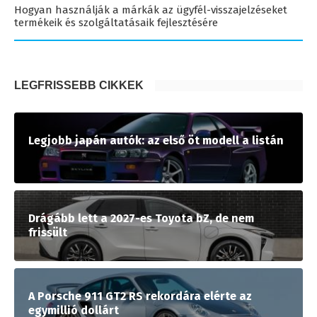
Hogyan használják a márkák az ügyfél-visszajelzéseket
termékeik és szolgáltatásaik fejlesztésére
LEGFRISSEBB CIKKEK
Legjobb japán autók: az első öt modell a listán
Drágább lett a 2027-es Toyota bZ, de nem
frissült
A Porsche 911 GT2 RS rekordára elérte az
egymillió dollárt