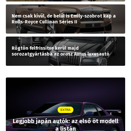
Nem csak kívül, de belül is Emily-szobrot kap a
Rolls-Royce Cullinan Series II
Rögtön felfrissítve kerül majd
sorozatgyártásba az orosz Aurus luxusautó
EXTRA
Legjobb japán autók: az első öt modell
a listán