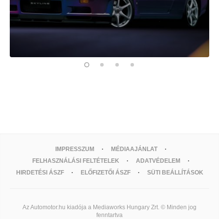
IMPRESSZUM
MÉDIAAJÁNLAT
FELHASZNÁLÁSI FELTÉTELEK
ADATVÉDELEM
HIRDETÉSI ÁSZF
ELŐFIZETŐI ÁSZF
SÜTI BEÁLLÍTÁSOK
Az Automotor.hu kiadója a Mediaworks Hungary Zrt. © Minden jog
fenntartva