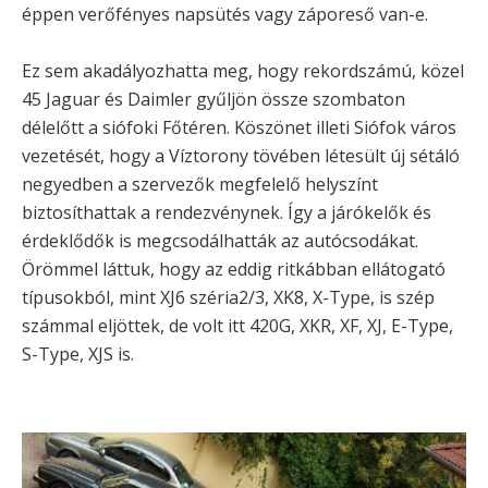
éppen verőfényes napsütés vagy záporeső van-e.
Ez sem akadályozhatta meg, hogy rekordszámú, közel
45 Jaguar és Daimler gyűljön össze szombaton
délelőtt a siófoki Főtéren. Köszönet illeti Siófok város
vezetését, hogy a Víztorony tövében létesült új sétáló
negyedben a szervezők megfelelő helyszínt
biztosíthattak a rendezvénynek. Így a járókelők és
érdeklődők is megcsodálhatták az autócsodákat.
Örömmel láttuk, hogy az eddig ritkábban ellátogató
típusokból, mint XJ6 széria2/3, XK8, X-Type, is szép
számmal eljöttek, de volt itt 420G, XKR, XF, XJ, E-Type,
S-Type, XJS is.