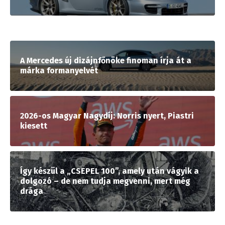
A Mercedes új dizájnfőnöke finoman írja át a
márka formanyelvét
2026-os Magyar Nagydíj: Norris nyert, Piastri
kiesett
Így készül a „CSEPEL 100”, amely után vágyik a
dolgozó – de nem tudja megvenni, mert még
drága