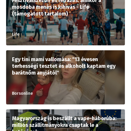
Fesztiválszezon és felfázás: amikor a
mosdóba menés is kihívás - Life
(támogatott tartalom)
Life
Egy tini mami vallomása: "13 évesen
terhességi tesztet és alkoholt kaptam egy
barátnőm anyjától"
Borsonline
Magyarország is beszállt a vape-háborúba:
milliós szállítmányokra csaptak le a