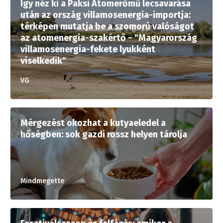
Így néz ki a Paksi Atomerőmű lecsavarása
után az ország villamosenergia-importja:
térképen mutatja be a szomorú valóságot
az atomenergia-szakértő − "Magyarország
villamosenergia-fekete lyukként
viselkedik"
VG
Mérgezést okozhat a kutyaeledel a
hőségben: sok gazdi rossz helyen tárolja
Mindmegette