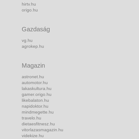
hirtv.hu
origo.hu
Gazdaság
vg.hu
agrokep.hu
Magazin
astronet.hu
automotor.hu
lakaskultura.hu
gamer.origo.hu
likebalaton.hu
napidoktor.hu
mindmegette.hu
travelo.hu
dietaesfitnesz.hu
vitorlazasmagazin.hu
videkize.hu