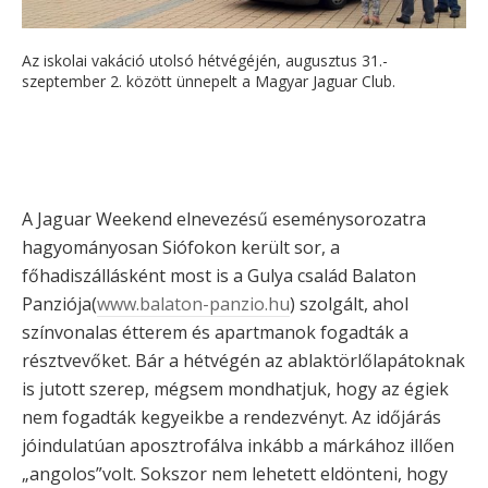
Az iskolai vakáció utolsó hétvégéjén, augusztus 31.-
szeptember 2. között ünnepelt a Magyar Jaguar Club.
A Jaguar Weekend elnevezésű eseménysorozatra
hagyományosan Siófokon került sor, a
főhadiszállásként most is a Gulya család Balaton
Panziója(
www.balaton-panzio.hu
) szolgált, ahol
színvonalas étterem és apartmanok fogadták a
résztvevőket. Bár a hétvégén az ablaktörlőlapátoknak
is jutott szerep, mégsem mondhatjuk, hogy az égiek
nem fogadták kegyeikbe a rendezvényt. Az időjárás
jóindulatúan aposztrofálva inkább a márkához illően
„angolos”volt. Sokszor nem lehetett eldönteni, hogy