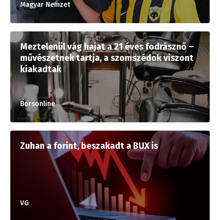
Magyar Nemzet
Meztelenül vág hajat a 21 éves fodrásznő –
művészetnek tartja, a szomszédok viszont
kiakadtak
Borsonline
Zuhan a forint, beszakadt a BUX is
VG