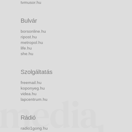
tvmusor.hu
Bulvár
borsonline.hu
ripost.hu
metropol.hu
life.hu
she.hu
Szolgáltatás
freemail.hu
koponyeg.hu
videa.hu
lapcentrum.hu
Rádió
radio1gong.hu