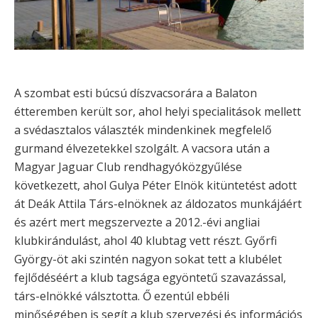
A szombat esti búcsú díszvacsorára a Balaton
étteremben került sor, ahol helyi specialitások mellett
a svédasztalos választék mindenkinek megfelelő
gurmand élvezetekkel szolgált. A vacsora után a
Magyar Jaguar Club rendhagyóközgyűlése
következett, ahol Gulya Péter Elnök kitüntetést adott
át Deák Attila Társ-elnöknek az áldozatos munkájáért
és azért mert megszervezte a 2012.-évi angliai
klubkirándulást, ahol 40 klubtag vett részt. Győrfi
György-öt aki szintén nagyon sokat tett a klubélet
fejlődéséért a klub tagsága egyöntetű szavazással,
társ-elnökké válsztotta. Ő ezentúl ebbéli
minőségében is segít a klub szervezési és információs