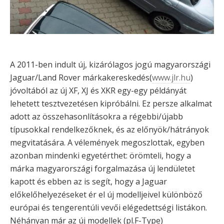
A 2011-ben indult új, kizárólagos jogú magyarországi
Jaguar/Land Rover márkakereskedés(
www.jlr.hu
)
jóvoltából az új XF, XJ és XKR egy-egy példányát
lehetett tesztvezetésen kipróbálni. Ez persze alkalmat
adott az összehasonlításokra a régebbi/újabb
típusokkal rendelkezőknek, és az előnyök/hátrányok
megvitatására. A vélemények megoszlottak, egyben
azonban mindenki egyetérthet: örömteli, hogy a
márka magyarországi forgalmazása új lendületet
kapott és ebben az is segít, hogy a Jaguar
előkelőhelyezéseket ér el új modelljeivel különböző
európai és tengerentúli vevői elégedettségi listákon.
Néhányan már az új modellek (pl.F-Type)