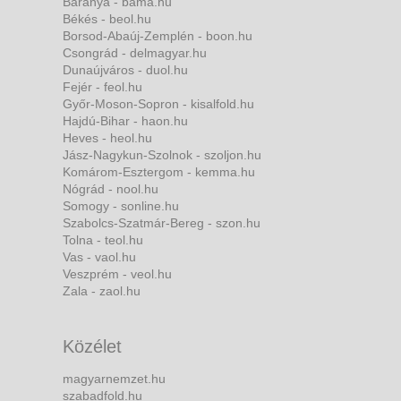
Baranya - bama.hu
Békés - beol.hu
Borsod-Abaúj-Zemplén - boon.hu
Csongrád - delmagyar.hu
Dunaújváros - duol.hu
Fejér - feol.hu
Győr-Moson-Sopron - kisalfold.hu
Hajdú-Bihar - haon.hu
Heves - heol.hu
Jász-Nagykun-Szolnok - szoljon.hu
Komárom-Esztergom - kemma.hu
Nógrád - nool.hu
Somogy - sonline.hu
Szabolcs-Szatmár-Bereg - szon.hu
Tolna - teol.hu
Vas - vaol.hu
Veszprém - veol.hu
Zala - zaol.hu
Közélet
magyarnemzet.hu
szabadfold.hu