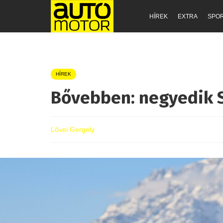
HÍREK
EXTRA
SPO
HÍREK
Bővebben: negyedik 
Lővei Gergely