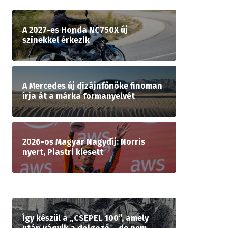
A 2027-es Honda NC750X új
színekkel érkezik
A Mercedes új dizájnfőnöke finoman
írja át a márka formanyelvét
2026-os Magyar Nagydíj: Norris
nyert, Piastri kiesett
Így készül a „CSEPEL 100”, amely