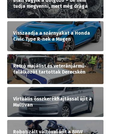
után vágyik a dolgozó – de nem
tudja megvenni, mert még drága
Visszaadja a szárnyakat a Honda
Civic Type R-nek a Mugen
Retró majálist és veteránjármű-
találkozót tartottak Derecskén
Virtuális összkerékhajtással újít a
Multivan
Robotizált váltóval újít a BMW