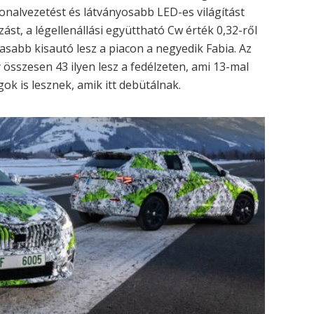
vonalvezetést és látványosabb LED-es világítást
zást, a légellenállási együttható Cw érték 0,32-ről
asabb kisautó lesz a piacon a negyedik Fabia. Az
y összesen 43 ilyen lesz a fedélzeten, ami 13-mal
ok is lesznek, amik itt debütálnak.