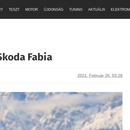
RT
TESZT
MOTOR
ÚJDONSÁG
TUNING
AKTUÁLIS
ELEKTROM
Skoda Fabia
2021. Február 26. 03:28