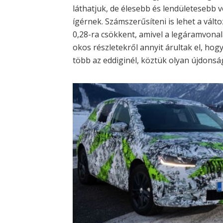
láthatjuk, de élesebb és lendületesebb 
ígérnek. Számszerűsíteni is lehet a válto
0,28-ra csökkent, amivel a legáramvonal
okos részletekről annyit árultak el, hog
több az eddiginél, köztük olyan újdonság