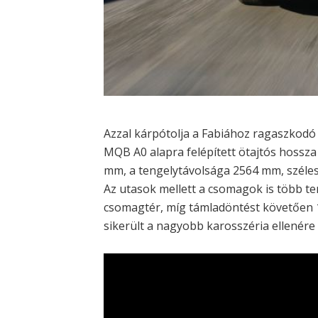
Azzal kárpótolja a Fabiához ragaszkodó 
MQB A0 alapra felépített ötajtós hoss
mm, a tengelytávolsága 2564 mm, széles
Az utasok mellett a csomagok is több te
csomagtér, míg támladöntést követően 1
sikerült a nagyobb karosszéria ellenére 