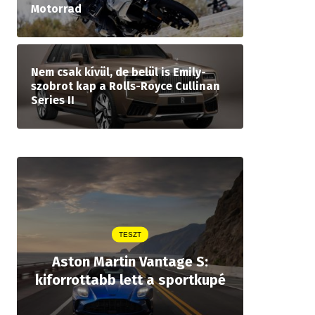
Motorrad
Nem csak kívül, de belül is Emily-
szobrot kap a Rolls-Royce Cullinan
Series II
TESZT
Aston Martin Vantage S:
Legjobb
kiforrottabb lett a sportkupé
öt