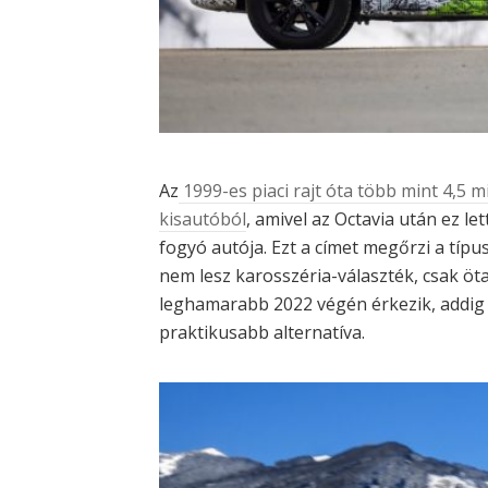
Az
1999-es piaci rajt óta több mint 4,5 mi
kisautóból
, amivel az Octavia után ez 
fogyó autója. Ezt a címet megőrzi a típu
nem lesz karosszéria-választék, csak öt
leghamarabb 2022 végén érkezik, addig
praktikusabb alternatíva.