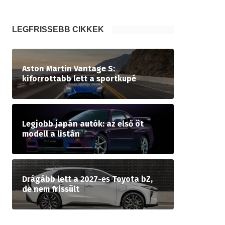
LEGFRISSEBB CIKKEK
Aston Martin Vantage S:
kiforrottabb lett a sportkupé
Legjobb japán autók: az első öt
modell a listán
Drágább lett a 2027-es Toyota bZ,
de nem frissült