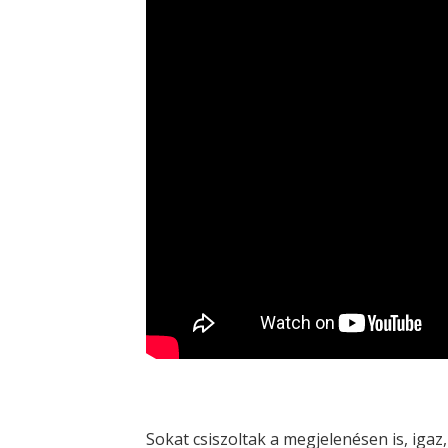
Sokat csiszoltak a megjelenésen is, igaz