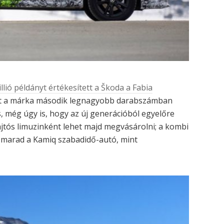
llió példányt értékesített a Škoda a Fabia
lett a márka második legnagyobb darabszámban
s, még úgy is, hogy az új generációból egyelőre
ajtós limuzinként lehet majd megvásárolni; a kombi
 marad a Kamiq szabadidő-autó, mint