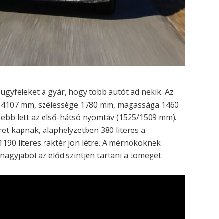
ügyfeleket a gyár, hogy több autót ad nekik. Az
za 4107 mm, szélessége 1780 mm, magassága 1460
ebb lett az első-hátsó nyomtáv (1525/1509 mm).
ret kapnak, alaphelyzetben 380 literes a
190 literes raktér jön létre. A mérnököknek
nagyjából az előd szintjén tartani a tömeget.