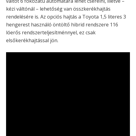
váltót 6 fokozatú automatára lehet cserélni, illetve –
kézi váltónál – lehetőség van összkerékhajtás
rendelésére is. Az opciós hajtás a Toyota 1,5 literes 3
hengerest használó öntöltő hibrid rendszere 116
lóerős rendszerteljesítménnyel, ez csak
elsőkerékhajtással jön.