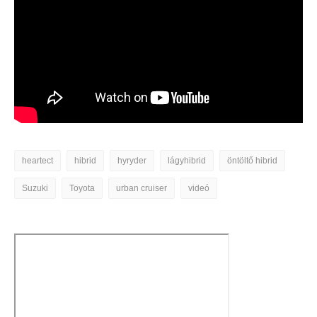
heartect
hibrid
hyryder
lágyhibrid
öntöltő hibrid
Suzuki
Toyota
urban cruiser
videó