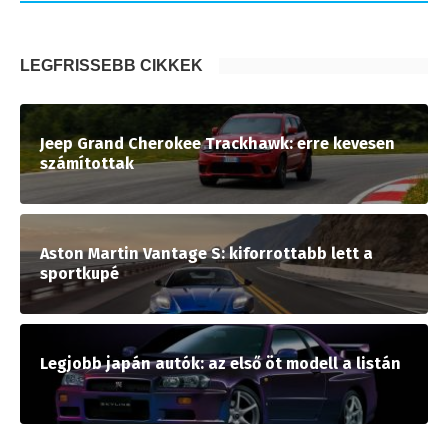
LEGFRISSEBB CIKKEK
Jeep Grand Cherokee Trackhawk: erre kevesen
számítottak
Aston Martin Vantage S: kiforrottabb lett a
sportkupé
Legjobb japán autók: az első öt modell a listán