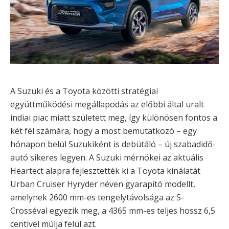
A Suzuki és a Toyota közötti stratégiai
együttműködési megállapodás az előbbi által uralt
indiai piac miatt született meg, így különösen fontos a
két fél számára, hogy a most bemutatkozó – egy
hónapon belül Suzukiként is debütáló – új szabadidő-
autó sikeres legyen. A Suzuki mérnökei az aktuális
Heartect alapra fejlesztették ki a Toyota kínálatát
Urban Cruiser Hyryder néven gyarapító modellt,
amelynek 2600 mm-es tengelytávolsága az S-
Crosséval egyezik meg, a 4365 mm-es teljes hossz 6,5
centivel múlja felül azt.