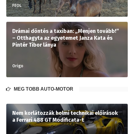
FEOL
Drámai döntés a taxiban: „Menjen tovább!”
– Otthagyta az egyetemet Janza Kata és
Pintér Tibor lánya
Origo
MÉG TÖBB AUTÓ-MOTOR
Nem korlátozzák holmi technikai előírások
a Ferrari 488 GT Modificata-t