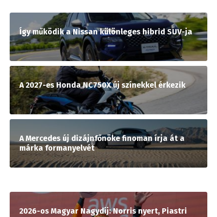
Így működik a Nissan különleges hibrid SUV-ja
A 2027-es Honda NC750X új színekkel érkezik
A Mercedes új dizájnfőnöke finoman írja át a
márka formanyelvét
2026-os Magyar Nagydíj: Norris nyert, Piastri