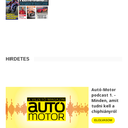
HIRDETÉS
Autó-Motor
podcast 1. -
Minden, amit
tudni kell a
chiphiányról
ELOLVASOM