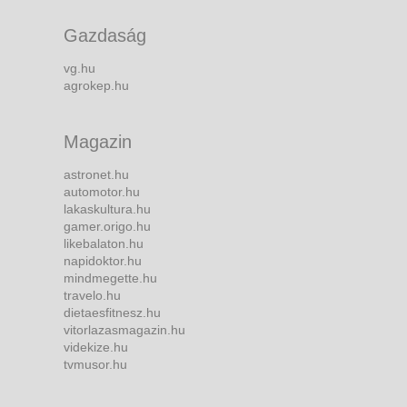
Gazdaság
vg.hu
agrokep.hu
Magazin
astronet.hu
automotor.hu
lakaskultura.hu
gamer.origo.hu
likebalaton.hu
napidoktor.hu
mindmegette.hu
travelo.hu
dietaesfitnesz.hu
vitorlazasmagazin.hu
videkize.hu
tvmusor.hu