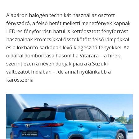
Alapáron halogén technikát használ az osztott
fényszóró, a felső betét melletti menetfények kapnak
LED-es fényforrást, hátul is kettéosztott fényforrást
használnak krómcsíkkal összekötött felső lámpákkal
és a lökhárító sarkában lévő kiegészítő fényekkel. Az
oldalfal domborítása hasonlít a Vitarára – a hírek
szerint ezen a néven dobják piacra a Suzuki-
változatot Indiában –, de annál nyúlánkabb a
karosszéria.