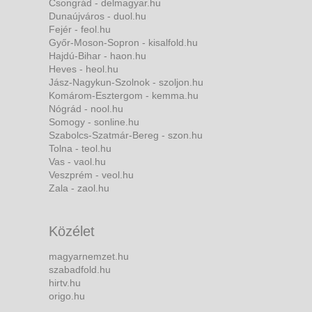
Csongrád - delmagyar.hu
Dunaújváros - duol.hu
Fejér - feol.hu
Győr-Moson-Sopron - kisalfold.hu
Hajdú-Bihar - haon.hu
Heves - heol.hu
Jász-Nagykun-Szolnok - szoljon.hu
Komárom-Esztergom - kemma.hu
Nógrád - nool.hu
Somogy - sonline.hu
Szabolcs-Szatmár-Bereg - szon.hu
Tolna - teol.hu
Vas - vaol.hu
Veszprém - veol.hu
Zala - zaol.hu
Közélet
magyarnemzet.hu
szabadfold.hu
hirtv.hu
origo.hu