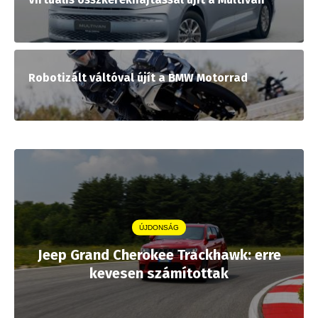
Robotizált váltóval újít a BMW Motorrad
ÚJDONSÁG
Jeep Grand Cherokee Trackhawk: erre
kevesen számítottak