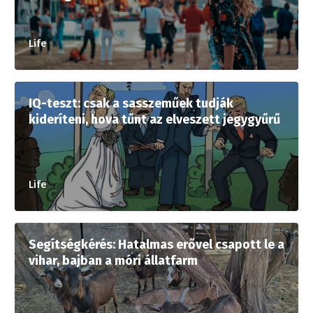
Life
IQ-teszt: csak a sasszeműek tudják
kideríteni, hova tűnt az elveszett jegygyűrű
Life
Segítségkérés: Hatalmas erővel csapott le a
vihar, bajban a móri állatfarm