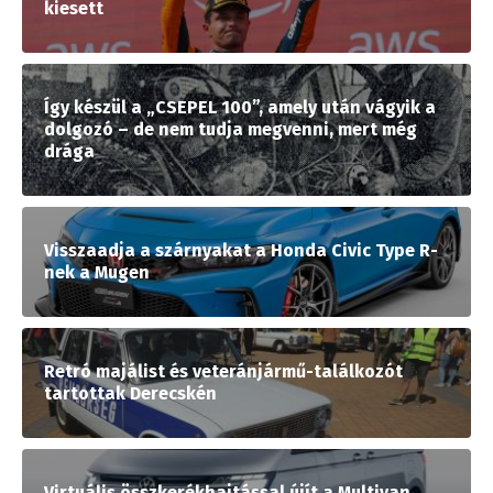
kiesett
Így készül a „CSEPEL 100”, amely után vágyik a
dolgozó – de nem tudja megvenni, mert még
drága
Visszaadja a szárnyakat a Honda Civic Type R-
nek a Mugen
Retró majálist és veteránjármű-találkozót
tartottak Derecskén
Virtuális összkerékhajtással újít a Multivan