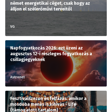
német energetikai céget, csak hogy az
álljon el szélerőművi terveitől
VG
Napfogyatkozás 2026: ezt üzeni az
augusztus 12-i részleges fogyatkozás a
csillagjegyeknek
Astronet
Fesztiválszezon és felfázás: amikor a
mosdóba menés is kihívás - Life
(támogatott tartalom)