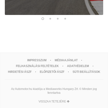
IMPRESSZUM
MÉDIAAJÁNLAT
FELHASZNÁLÁSI FELTÉTELEK
ADATVÉDELEM
HIRDETÉSI ÁSZF
ELŐFIZETŐI ÁSZF
SÜTI BEÁLLÍTÁSOK
Az Automotor.hu kiadója a Mediaworks Hungary Zrt. © Minden jog
fenntartva
VISSZA A TETEJÉRE