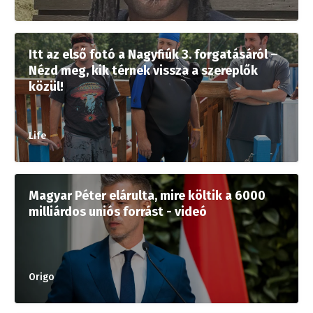
Itt az első fotó a Nagyfiúk 3. forgatásáról –
Nézd meg, kik térnek vissza a szereplők
közül!
Life
Magyar Péter elárulta, mire költik a 6000
milliárdos uniós forrást - videó
Origo