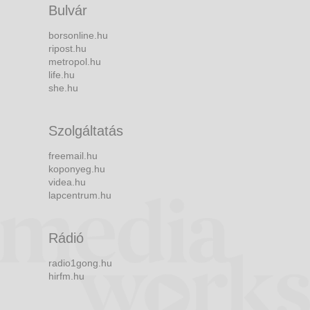
Bulvár
borsonline.hu
ripost.hu
metropol.hu
life.hu
she.hu
Szolgáltatás
freemail.hu
koponyeg.hu
videa.hu
lapcentrum.hu
Rádió
radio1gong.hu
hirfm.hu