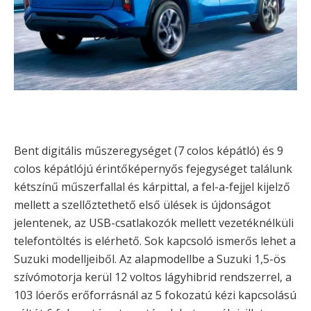
Bent digitális műszeregységet (7 colos képátló) és 9
colos képátlójú érintőképernyős fejegységet találunk
kétszínű műszerfallal és kárpittal, a fel-a-fejjel kijelző
mellett a szellőztethető első ülések is újdonságot
jelentenek, az USB-csatlakozók mellett vezetéknélküli
telefontöltés is elérhető. Sok kapcsoló ismerős lehet a
Suzuki modelljeiből. Az alapmodellbe a Suzuki 1,5-ös
szívómotorja kerül 12 voltos lágyhibrid rendszerrel, a
103 lóerős erőforrásnál az 5 fokozatú kézi kapcsolású