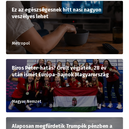
Ez az egészségesnek hitt nasi nagyon
veszélyes lehet
Metropol
Biros Péter-hatás? Őrült végjáték, 28 év
után ismét Európa-bajnok Magyarország
Magyar Nemzet
Alaposan megfürdetik Trumpék pénzben a