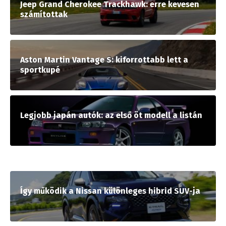
Jeep Grand Cherokee Trackhawk: erre kevesen
számítottak
Aston Martin Vantage S: kiforrottabb lett a
sportkupé
Legjobb japán autók: az első öt modell a listán
Így működik a Nissan különleges hibrid SUV-ja