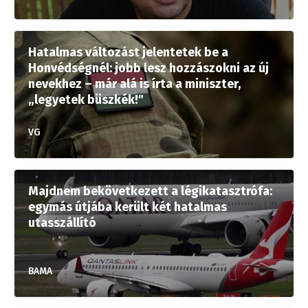
Hatalmas változást jelentetek be a
Honvédségnél: jobb lesz hozzászokni az új
nevekhez – már alá is írta a miniszter,
„legyetek büszkék!"
VG
Majdnem bekövetkezett a légikatasztrófa:
egymás útjába került két hatalmas
utasszállító
BAMA