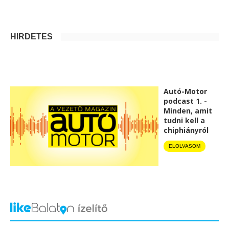
HIRDETÉS
Autó-Motor
podcast 1. -
Minden, amit
tudni kell a
chiphiányról
ELOLVASOM