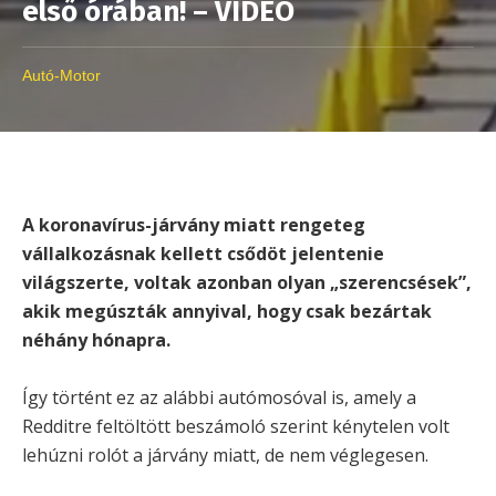
első órában! – VIDEÓ
Autó-Motor
A koronavírus-járvány miatt rengeteg
vállalkozásnak kellett csődöt jelentenie
világszerte, voltak azonban olyan „szerencsések”,
akik megúszták annyival, hogy csak bezártak
néhány hónapra.
Így történt ez az alábbi autómosóval is, amely a
Redditre feltöltött beszámoló szerint kénytelen volt
lehúzni rolót a járvány miatt, de nem véglegesen.