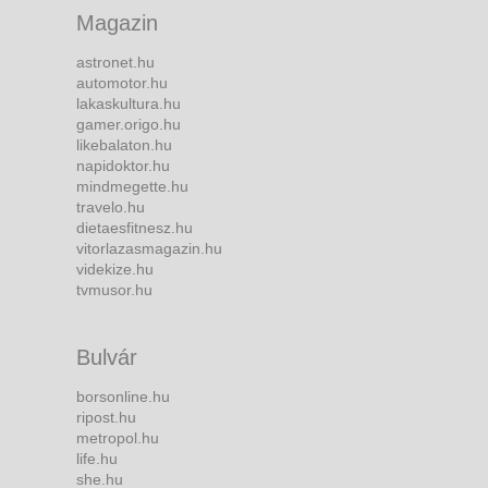
Magazin
astronet.hu
automotor.hu
lakaskultura.hu
gamer.origo.hu
likebalaton.hu
napidoktor.hu
mindmegette.hu
travelo.hu
dietaesfitnesz.hu
vitorlazasmagazin.hu
videkize.hu
tvmusor.hu
Bulvár
borsonline.hu
ripost.hu
metropol.hu
life.hu
she.hu