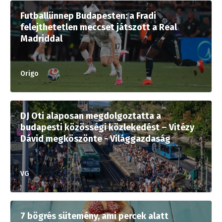
Futballünnep Budapesten: a Fradi
felejthetetlen meccset játszott a Real
Madriddal
Origo
DJ Oti alaposan megdolgoztatta a
budapesti közösségi közlekedést – Vitézy
Dávid megköszönte - Világgazdaság
VG
7 bögrés sütemény, ami percek alatt