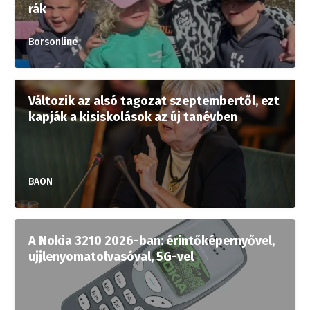
rák
Borsonline
Változik az alsó tagozat szeptembertől, ezt
kapják a kisiskolások az új tanévben
BAON
A Nokia 3210 2026-ban: érintőképernyővel,
ujjlenyomatolvasóval, 5G-vel