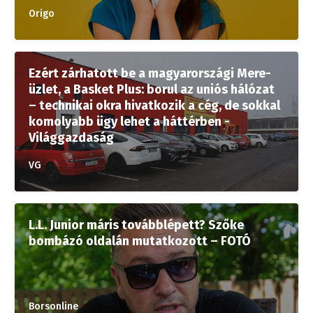
Origo
Ezért zárhatott be a magyarországi Mere-
üzlet, a Basket Plus: borul az uniós hálózat
– technikai okra hivatkozik a cég, de sokkal
komolyabb ügy lehet a háttérben -
Világgazdaság
VG
L.L. Junior máris továbblépett? Szőke
bombázó oldalán mutatkozott – FOTÓ
Borsonline