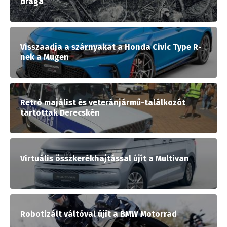
drága
Visszaadja a szárnyakat a Honda Civic Type R-
nek a Mugen
Retró majálist és veteránjármű-találkozót
tartottak Derecskén
Virtuális összkerékhajtással újít a Multivan
Robotizált váltóval újít a BMW Motorrad