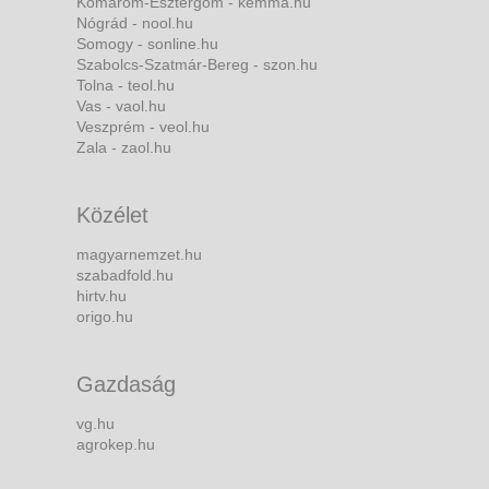
Komárom-Esztergom - kemma.hu
Nógrád - nool.hu
Somogy - sonline.hu
Szabolcs-Szatmár-Bereg - szon.hu
Tolna - teol.hu
Vas - vaol.hu
Veszprém - veol.hu
Zala - zaol.hu
Közélet
magyarnemzet.hu
szabadfold.hu
hirtv.hu
origo.hu
Gazdaság
vg.hu
agrokep.hu