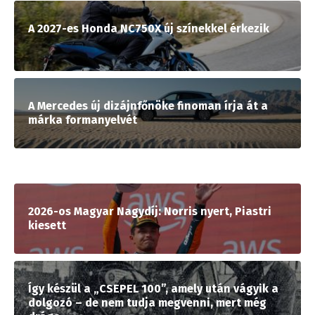
A 2027-es Honda NC750X új színekkel érkezik
A Mercedes új dizájnfőnöke finoman írja át a
márka formanyelvét
2026-os Magyar Nagydíj: Norris nyert, Piastri
kiesett
Így készül a „CSEPEL 100”, amely után vágyik a
dolgozó – de nem tudja megvenni, mert még