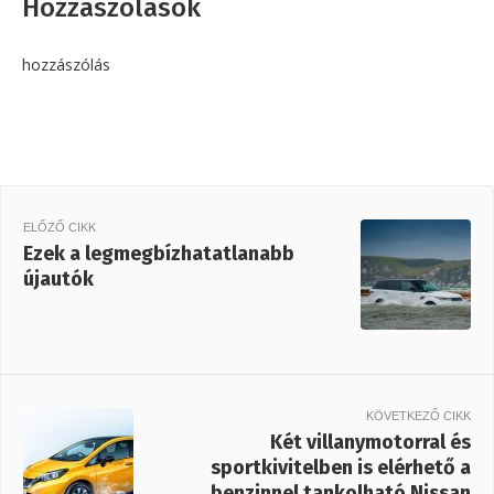
Hozzászólások
hozzászólás
ELŐZŐ CIKK
Ezek a legmegbízhatatlanabb
újautók
KÖVETKEZŐ CIKK
Két villanymotorral és
sportkivitelben is elérhető a
benzinnel tankolható Nissan