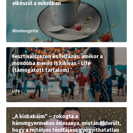
elkészül a mikróban
Mindmegette
Fesztiválszezon és felfázás: amikor a
mosdóba menés is kihívás - Life
(támogatott tartalom)
Life
„A kisbabáim” – zokogta a
háromgyermekes édesanya, miután kiderült,
hogy a rejtélyes térdfájása gyógyíthatatlan