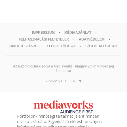
IMPRESSZUM
MÉDIAAJÁNLAT
FELHASZNÁLÁSI FELTÉTELEK
ADATVÉDELEM
HIRDETÉSI ÁSZF
ELŐFIZETŐI ÁSZF
SÜTI BEÁLLÍTÁSOK
Az Automotor.hu kiadója a Mediaworks Hungary Zrt. © Minden jog
fenntartva
VISSZA A TETEJÉRE
Portfóliónk minőségi tartalmat jelent minden
olvasó számára. Egyedülálló elérést, országos
lefedettséget és változatos megjelenési