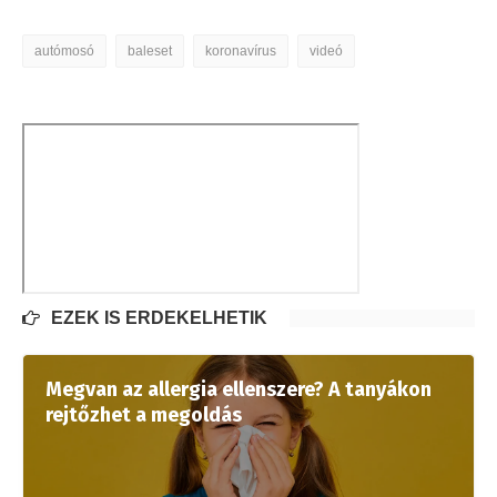
autómosó
baleset
koronavírus
videó
EZEK IS ÉRDEKELHETIK
Megvan az allergia ellenszere? A tanyákon
rejtőzhet a megoldás