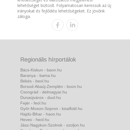
lehetőséget biztosít. Folyamatosan keressük az új
irányokat és fejlődési lehetőségeket. Ez jövőnk
záloga.
Regionális hírportálok
Bács-Kiskun - baon.hu
Baranya - bama.hu
Békés - beol.hu
Borsod-Abaúj-Zemplén - boon.hu
Csongrád - delmagyar.hu
Dunaújváros - duol.hu
Fejér - feol.hu
Győr-Moson-Sopron - kisalfold.hu
Hajdú-Bihar - haon.hu
Heves - heol.hu
Jász-Nagykun-Szolnok - szoljon.hu