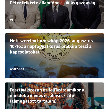
Péter felkérte államfőnek - Világgazdaság
VG
Heti szerelmi horoszkóp 2026. augusztus
10-16.: a napfogyatkozás próbára teszi a
kapcsolatokat
Astronet
Fesztiválszezon és felfázás: amikor a
mosdóba menés is kihívás - Life
(támogatott tartalom)