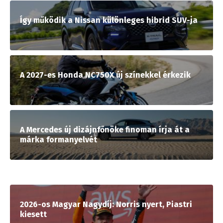
Így működik a Nissan különleges hibrid SUV-ja
A 2027-es Honda NC750X új színekkel érkezik
A Mercedes új dizájnfőnöke finoman írja át a
márka formanyelvét
2026-os Magyar Nagydíj: Norris nyert, Piastri
kiesett