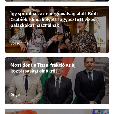
Így spórolnak az energiaválság alatt Bódi
Csabiék: klíma helyett fagyasztott vizes
palackokat használnak
Borsonline
Most dönt a Tisza-frakció az új
köztársasági elnökről
Origo