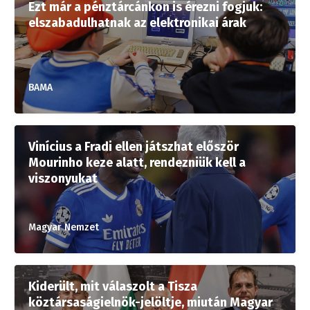
Ezt már a pénztárcánkon is érezni fogjuk:
elszabadulhatnak az elektronikai árak
BAMA
Vinícius a Fradi ellen játszhat először
Mourinho keze alatt, rendezniük kell a
viszonyukat
Magyar Nemzet
Kiderült, mit válaszolt a Tisza
köztársaságielnök-jelöltje, miután Magyar