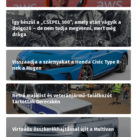
Így készül a „CSEPEL 100”, amely után vágyik a
dolgozó – de nem tudja megvenni, mert még
drága
Visszaadja a szárnyakat a Honda Civic Type R-
nek a Mugen
Retró majálist és veteránjármű-találkozót
tartottak Derecskén
Virtuális összkerékhajtással újít a Multivan