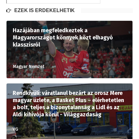
EZEK IS ÉRDEKELHETIK
Hazájában megfeledkeztek a
Magyarországot könnyek közt elhagyó
klasszisról
Magyar Nemzet
Rendkívüli: váratlanul bezárt az orosz Mere
magyar üzlete, a Basket Plus – elérhetetlen
a bolt, teljes a bizonytalanság a Lidl és az
Aldi kihívója körül - Világgazdaság
VG