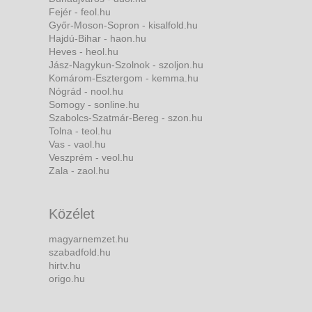
Fejér - feol.hu
Győr-Moson-Sopron - kisalfold.hu
Hajdú-Bihar - haon.hu
Heves - heol.hu
Jász-Nagykun-Szolnok - szoljon.hu
Komárom-Esztergom - kemma.hu
Nógrád - nool.hu
Somogy - sonline.hu
Szabolcs-Szatmár-Bereg - szon.hu
Tolna - teol.hu
Vas - vaol.hu
Veszprém - veol.hu
Zala - zaol.hu
Közélet
magyarnemzet.hu
szabadfold.hu
hirtv.hu
origo.hu