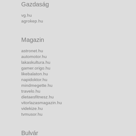
Gazdaság
vg.hu
agrokep.hu
Magazin
astronet.hu
automotor.hu
lakaskultura.hu
gamer.origo.hu
likebalaton.hu
napidoktor.hu
mindmegette.hu
travelo.hu
dietaesfitnesz.hu
vitorlazasmagazin.hu
videkize.hu
tvmusor.hu
Bulvár