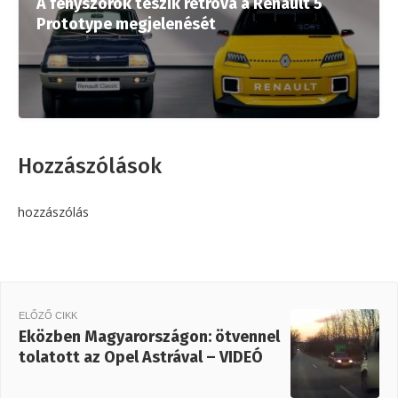
A fényszórók teszik retróvá a Renault 5
Prototype megjelenését
Hozzászólások
hozzászólás
ELŐZŐ CIKK
Eközben Magyarországon: ötvennel
tolatott az Opel Astrával – VIDEÓ