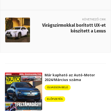
KÖVETKEZŐ CIKK
Virágszirmokkal borított UX-et
készített a Lexus
Már kapható az Autó-Motor
2024/Március száma
OLVASSON BELE
ELŐFIZETÉS