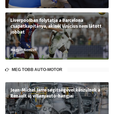
Liverpoolban folytatja a Barcelona
csapatkapitánya, akinél Vinícius nem látott
jobbat
Magyar Nemzet
MÉG TÖBB AUTÓ-MOTOR
Jean-Michel Jarre segítségével készülnek a
Renault új villanyautó-hangjai