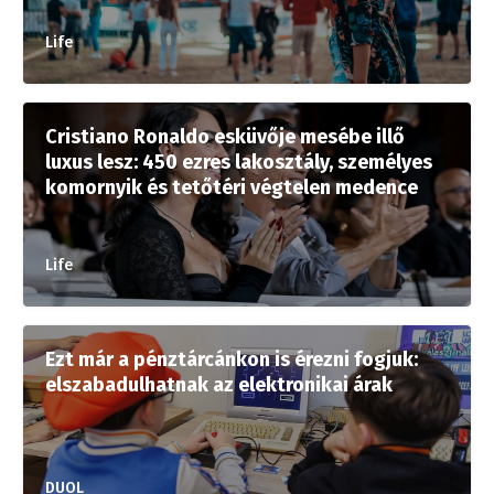
Life
Cristiano Ronaldo esküvője mesébe illő
luxus lesz: 450 ezres lakosztály, személyes
komornyik és tetőtéri végtelen medence
Life
Ezt már a pénztárcánkon is érezni fogjuk:
elszabadulhatnak az elektronikai árak
DUOL