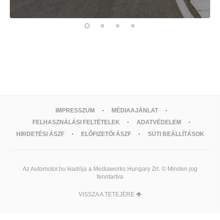
IMPRESSZUM
MÉDIAAJÁNLAT
FELHASZNÁLÁSI FELTÉTELEK
ADATVÉDELEM
HIRDETÉSI ÁSZF
ELŐFIZETŐI ÁSZF
SÜTI BEÁLLÍTÁSOK
Az Automotor.hu kiadója a Mediaworks Hungary Zrt. © Minden jog
fenntartva
VISSZA A TETEJÉRE