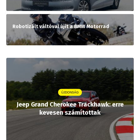
Robotizált váltóval újít a BMW Motorrad
ÚJDONSÁG
Jeep Grand Cherokee Trackhawk: erre
kevesen számítottak