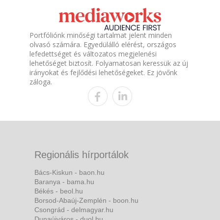
Portfóliónk minőségi tartalmat jelent minden
olvasó számára. Egyedülálló elérést, országos
lefedettséget és változatos megjelenési
lehetőséget biztosít. Folyamatosan keressük az új
irányokat és fejlődési lehetőségeket. Ez jövőnk
záloga.
Regionális hírportálok
Bács-Kiskun - baon.hu
Baranya - bama.hu
Békés - beol.hu
Borsod-Abaúj-Zemplén - boon.hu
Csongrád - delmagyar.hu
Dunaújváros - duol.hu