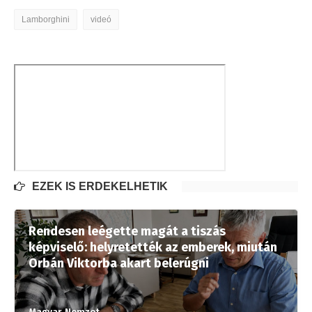
Lamborghini
videó
EZEK IS ÉRDEKELHETIK
Rendesen leégette magát a tiszás
képviselő: helyretették az emberek, miután
Orbán Viktorba akart belerúgni