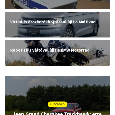
Virtuális összkerékhajtással újít a Multivan
Robotizált váltóval újít a BMW Motorrad
ÚJDONSÁG
Jeep Grand Cherokee Trackhawk: erre