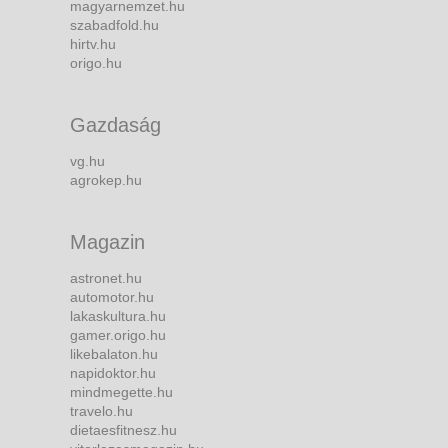
magyarnemzet.hu
szabadfold.hu
hirtv.hu
origo.hu
Gazdaság
vg.hu
agrokep.hu
Magazin
astronet.hu
automotor.hu
lakaskultura.hu
gamer.origo.hu
likebalaton.hu
napidoktor.hu
mindmegette.hu
travelo.hu
dietaesfitnesz.hu