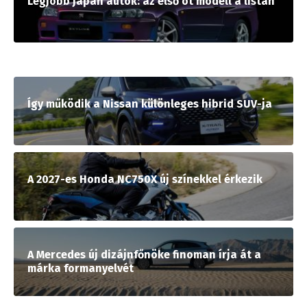
Legjobb japán autók: az első öt modell a listán
Így működik a Nissan különleges hibrid SUV-ja
A 2027-es Honda NC750X új színekkel érkezik
A Mercedes új dizájnfőnöke finoman írja át a
márka formanyelvét