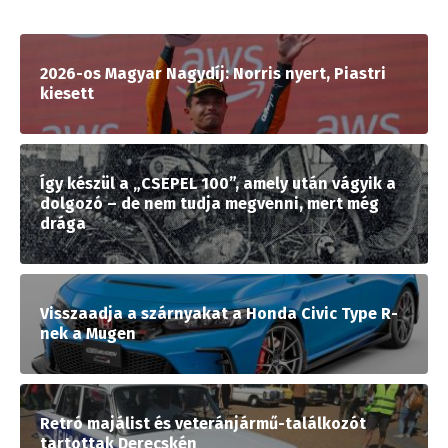
2026-os Magyar Nagydíj: Norris nyert, Piastri
kiesett
Így készül a „CSEPEL 100”, amely után vágyik a
dolgozó – de nem tudja megvenni, mert még
drága
Visszaadja a szárnyakat a Honda Civic Type R-
nek a Mugen
Retró majálist és veteránjármű-találkozót
tartottak Derecskén