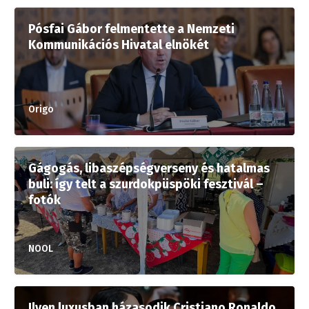
Pósfai Gábor felmentette a Nemzeti
Kommunikációs Hivatal elnökét
Origo
Gágogás, libaszépségverseny és hatalmas
buli: így telt a szurdokpüspöki fesztivál –
fotók
NOOL
Ilyen luxusban házasodik Cristiano Ronaldo,