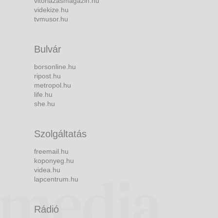
vitorlazasmagazin.hu
videkize.hu
tvmusor.hu
Bulvár
borsonline.hu
ripost.hu
metropol.hu
life.hu
she.hu
Szolgáltatás
freemail.hu
koponyeg.hu
videa.hu
lapcentrum.hu
Rádió