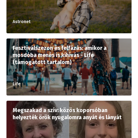
Astronet
Fesztiválszezon és felfázás: amikor a
mosdóba menés is kihívás - Life
(támogatott tartalom)
Life
Megszakad a szív: közös koporsóban
helyezték örök nyugalomra anyát és lányát