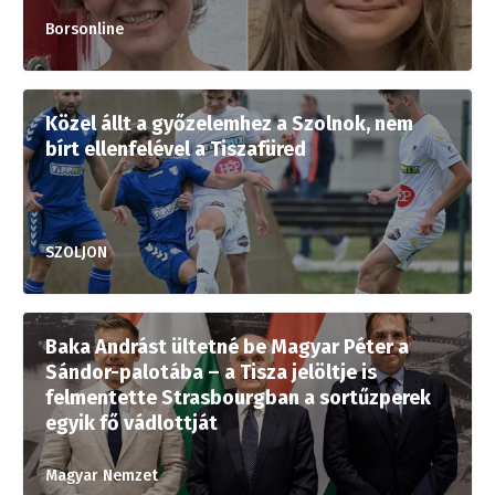
Borsonline
Közel állt a győzelemhez a Szolnok, nem
bírt ellenfelével a Tiszafüred
SZOLJON
Baka Andrást ültetné be Magyar Péter a
Sándor-palotába – a Tisza jelöltje is
felmentette Strasbourgban a sortűzperek
egyik fő vádlottját
Magyar Nemzet