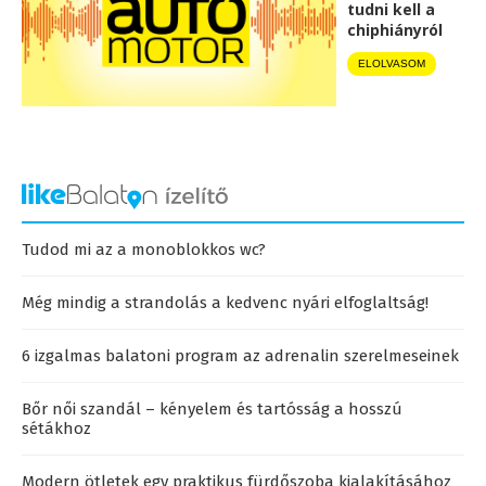
tudni kell a
chiphiányról
ELOLVASOM
Tudod mi az a monoblokkos wc?
Még mindig a strandolás a kedvenc nyári elfoglaltság!
6 izgalmas balatoni program az adrenalin szerelmeseinek
Bőr női szandál – kényelem és tartósság a hosszú
sétákhoz
Modern ötletek egy praktikus fürdőszoba kialakításához