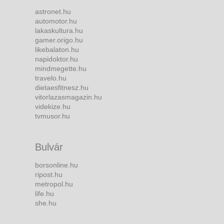
astronet.hu
automotor.hu
lakaskultura.hu
gamer.origo.hu
likebalaton.hu
napidoktor.hu
mindmegette.hu
travelo.hu
dietaesfitnesz.hu
vitorlazasmagazin.hu
videkize.hu
tvmusor.hu
Bulvár
borsonline.hu
ripost.hu
metropol.hu
life.hu
she.hu