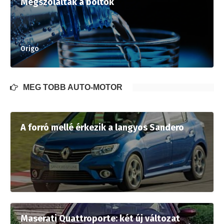
Megszólaltak a boltok
Origo
MÉG TÖBB AUTÓ-MOTOR
A forró mellé érkezik a langyos Sandero
Maserati Quattroporte: két új változat