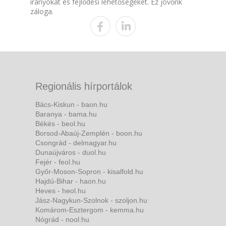
irányokat és fejlődési lehetőségeket. Ez jövőnk
záloga.
Regionális hírportálok
Bács-Kiskun - baon.hu
Baranya - bama.hu
Békés - beol.hu
Borsod-Abaúj-Zemplén - boon.hu
Csongrád - delmagyar.hu
Dunaújváros - duol.hu
Fejér - feol.hu
Győr-Moson-Sopron - kisalfold.hu
Hajdú-Bihar - haon.hu
Heves - heol.hu
Jász-Nagykun-Szolnok - szoljon.hu
Komárom-Esztergom - kemma.hu
Nógrád - nool.hu