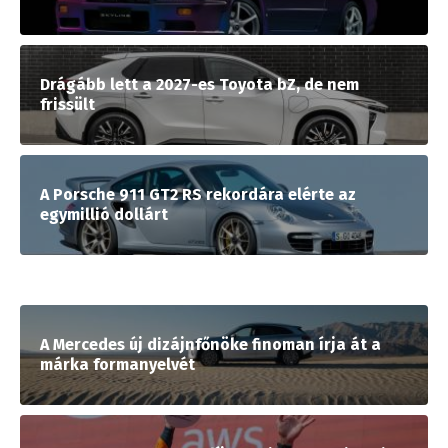
Drágább lett a 2027-es Toyota bZ, de nem
frissült
A Porsche 911 GT2 RS rekordára elérte az
egymillió dollárt
A Mercedes új dizájnfőnöke finoman írja át a
márka formanyelvét