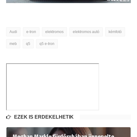
Audi
e-tron
elektromos
elektromos autó
kémfotó
meb
q5
q5 e-tron
EZEK IS ÉRDEKELHETIK
Meghan Markle fürdőruhában ünnepelte