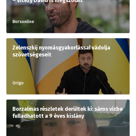
– Vitézy Dávid is megszólalt
Borsonline
Zelenszkij nyomásgyakorlással vádolja
szövetségeseit
Origo
Borzalmas részletek derültek ki: sáros vízbe
fulladhatott a 9 éves kislány