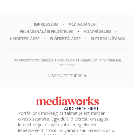
IMPRESSZUM
MÉDIAAJÁNLAT
FELHASZNÁLÁSI FELTÉTELEK
ADATVÉDELEM
HIRDETÉSI ÁSZF
ELŐFIZETŐI ÁSZF
SÜTI BEÁLLÍTÁSOK
Az Automotor.hu kiadója a Mediaworks Hungary Zrt. © Minden jog
fenntartva
VISSZA A TETEJÉRE
Portfóliónk minőségi tartalmat jelent minden
olvasó számára. Egyedülálló elérést, országos
lefedettséget és változatos megjelenési
lehetőséget biztosít. Folyamatosan keressük az új