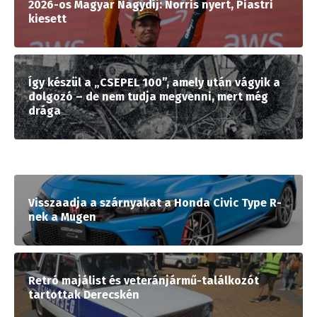
2026-os Magyar Nagydíj: Norris nyert, Piastri
kiesett
Így készül a „CSEPEL 100”, amely után vágyik a
dolgozó – de nem tudja megvenni, mert még
drága
Visszaadja a szárnyakat a Honda Civic Type R-
nek a Mugen
Retró majálist és veteránjármű-találkozót
tartottak Derecskén