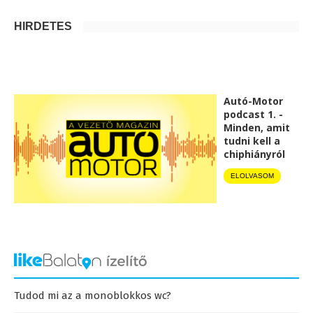
HIRDETÉS
Autó-Motor
podcast 1. -
Minden, amit
tudni kell a
chiphiányról
ELOLVASOM
Tudod mi az a monoblokkos wc?