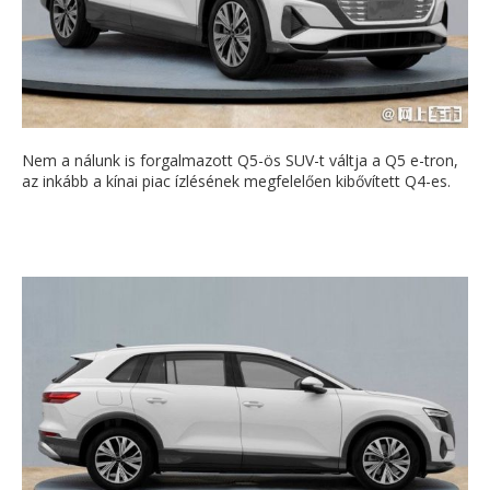
Nem a nálunk is forgalmazott Q5-ös SUV-t váltja a Q5 e-tron,
az inkább a kínai piac ízlésének megfelelően kibővített Q4-es.