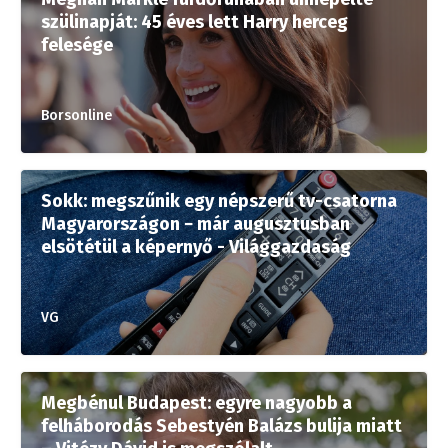
szülinapját: 45 éves lett Harry herceg
felesége
Borsonline
Sokk: megszűnik egy népszerű tv-csatorna
Magyarországon − már augusztusban
elsötétül a képernyő - Világgazdaság
VG
Megbénul Budapest: egyre nagyobb a
felháborodás Sebestyén Balázs bulija miatt