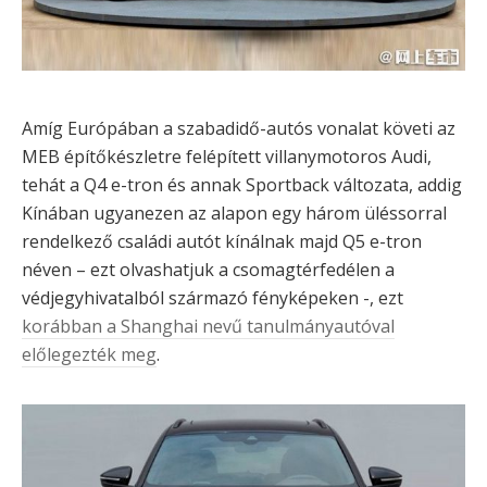
Amíg Európában a szabadidő-autós vonalat követi az
MEB építőkészletre felépített villanymotoros Audi,
tehát a Q4 e-tron és annak Sportback változata, addig
Kínában ugyanezen az alapon egy három üléssorral
rendelkező családi autót kínálnak majd Q5 e-tron
néven – ezt olvashatjuk a csomagtérfedélen a
védjegyhivatalból származó fényképeken -, ezt
korábban a Shanghai nevű tanulmányautóval
előlegezték meg
.