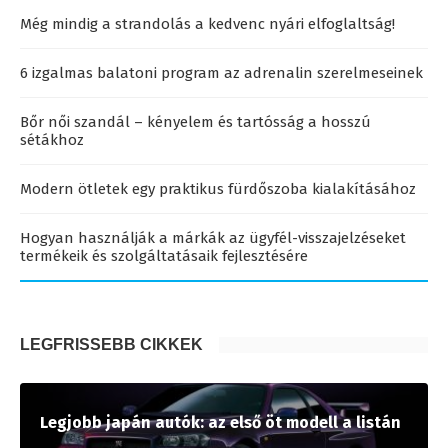
Még mindig a strandolás a kedvenc nyári elfoglaltság!
6 izgalmas balatoni program az adrenalin szerelmeseinek
Bőr női szandál – kényelem és tartósság a hosszú
sétákhoz
Modern ötletek egy praktikus fürdőszoba kialakításához
Hogyan használják a márkák az ügyfél-visszajelzéseket
termékeik és szolgáltatásaik fejlesztésére
LEGFRISSEBB CIKKEK
Legjobb japán autók: az első öt modell a listán