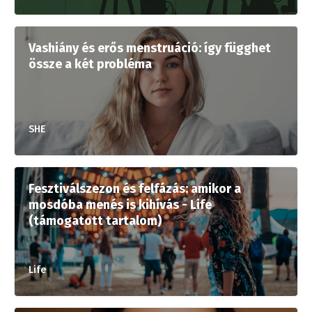
Vashiány és erős menstruáció: így függhet
össze a két probléma
SHE
Fesztiválszezon és felfázás: amikor a
mosdóba menés is kihívás - Life
(támogatott tartalom)
Life