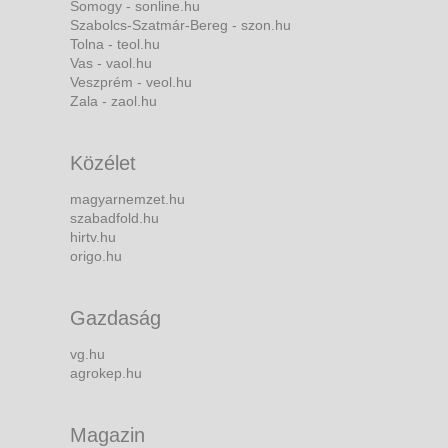
Somogy - sonline.hu
Szabolcs-Szatmár-Bereg - szon.hu
Tolna - teol.hu
Vas - vaol.hu
Veszprém - veol.hu
Zala - zaol.hu
Közélet
magyarnemzet.hu
szabadfold.hu
hirtv.hu
origo.hu
Gazdaság
vg.hu
agrokep.hu
Magazin