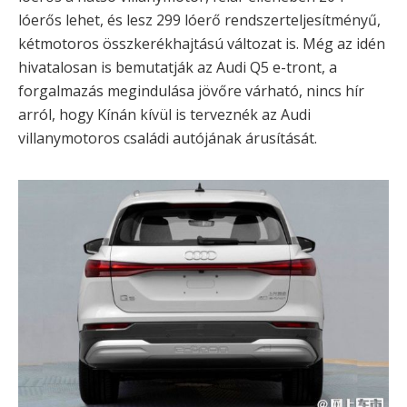
lóerős lehet, és lesz 299 lóerő rendszerteljesítményű,
kétmotoros összkerékhajtású változat is. Még az idén
hivatalosan is bemutatják az Audi Q5 e-tront, a
forgalmazás megindulása jövőre várható, nincs hír
arról, hogy Kínán kívül is terveznék az Audi
villanymotoros családi autójának árusítását.