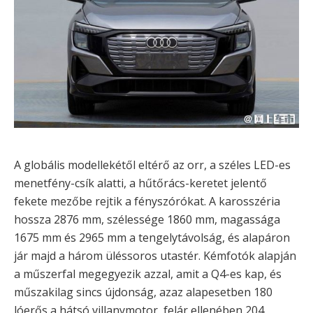
A globális modellekétől eltérő az orr, a széles LED-es
menetfény-csík alatti, a hűtőrács-keretet jelentő
fekete mezőbe rejtik a fényszórókat. A karosszéria
hossza 2876 mm, szélessége 1860 mm, magassága
1675 mm és 2965 mm a tengelytávolság, és alapáron
jár majd a három üléssoros utastér. Kémfotók alapján
a műszerfal megegyezik azzal, amit a Q4-es kap, és
műszakilag sincs újdonság, azaz alapesetben 180
lóerős a hátsó villanymotor, felár ellenében 204