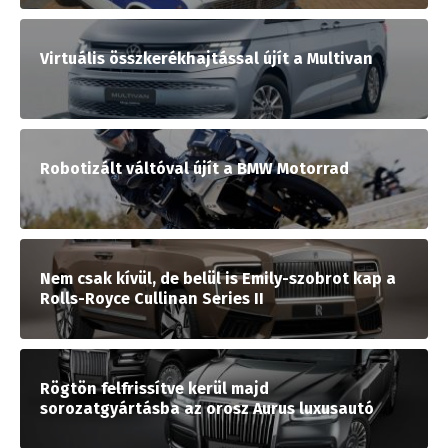
Virtuális összkerékhajtással újít a Multivan
Robotizált váltóval újít a BMW Motorrad
Nem csak kívül, de belül is Emily-szobrot kap a
Rolls-Royce Cullinan Series II
Rögtön felfrissítve kerül majd
sorozatgyártásba az orosz Aurus luxusautó