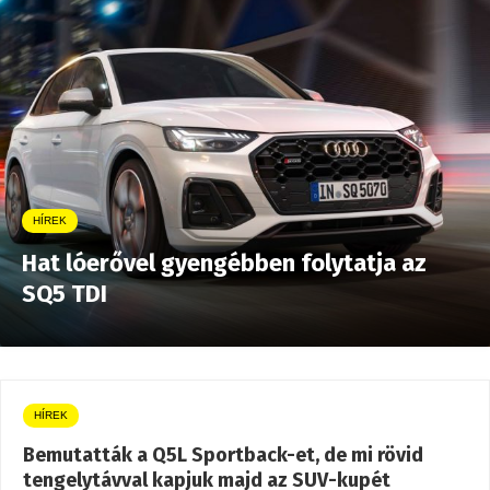
HÍREK
Hat lóerővel gyengébben folytatja az
SQ5 TDI
HÍREK
Bemutatták a Q5L Sportback-et, de mi rövid
tengelytávval kapjuk majd az SUV-kupét