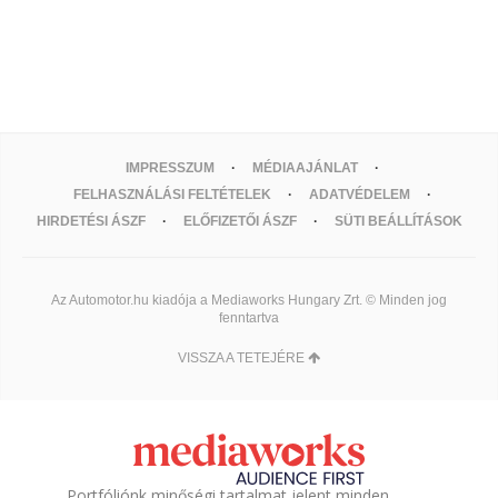
IMPRESSZUM
MÉDIAAJÁNLAT
FELHASZNÁLÁSI FELTÉTELEK
ADATVÉDELEM
HIRDETÉSI ÁSZF
ELŐFIZETŐI ÁSZF
SÜTI BEÁLLÍTÁSOK
Az Automotor.hu kiadója a Mediaworks Hungary Zrt. © Minden jog
fenntartva
VISSZA A TETEJÉRE
Portfóliónk minőségi tartalmat jelent minden