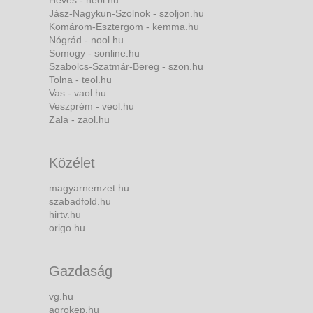
Heves - heol.hu
Jász-Nagykun-Szolnok - szoljon.hu
Komárom-Esztergom - kemma.hu
Nógrád - nool.hu
Somogy - sonline.hu
Szabolcs-Szatmár-Bereg - szon.hu
Tolna - teol.hu
Vas - vaol.hu
Veszprém - veol.hu
Zala - zaol.hu
Közélet
magyarnemzet.hu
szabadfold.hu
hirtv.hu
origo.hu
Gazdaság
vg.hu
agrokep.hu