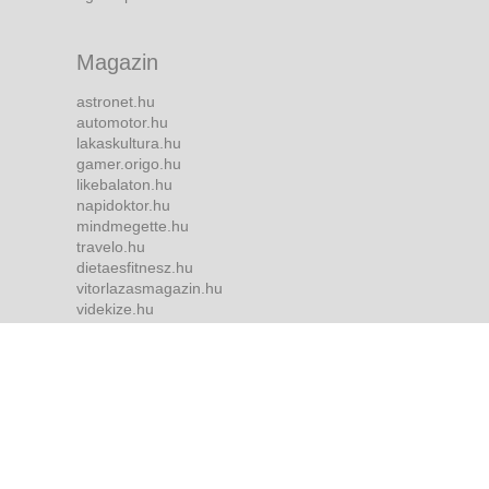
Magazin
astronet.hu
automotor.hu
lakaskultura.hu
gamer.origo.hu
likebalaton.hu
napidoktor.hu
mindmegette.hu
travelo.hu
dietaesfitnesz.hu
vitorlazasmagazin.hu
videkize.hu
tvmusor.hu
Bulvár
borsonline.hu
ripost.hu
metropol.hu