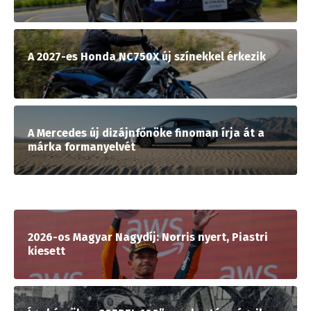
A 2027-es Honda NC750X új színekkel érkezik
A Mercedes új dizájnfőnöke finoman írja át a
márka formanyelvét
2026-os Magyar Nagydíj: Norris nyert, Piastri
kiesett