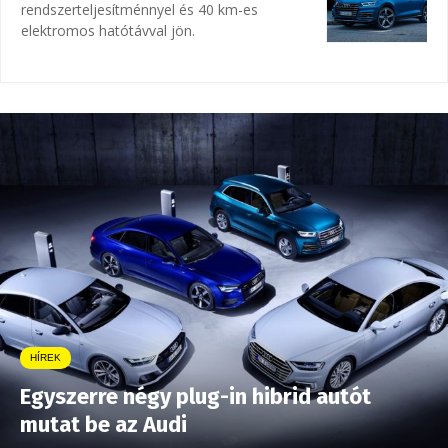
rendszerteljesítménnyel és 40 km-es
elektromos hatótávval jön.
HÍREK
Egyszerre négy plug-in hibrid autót
mutat be az Audi