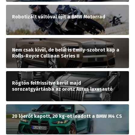
Robotizált váltóval újít a BMW Motorrad
Nem csak kívül, de belül is Emily-szobrot kap a
Rolls-Royce Cullinan Series II
Rögtön felfrissítve kerül majd
sorozatgyártásba az orosz Aurus luxusautó
20 lóerőt kapott, 20 kg-ot leadott a BMW M4 CS