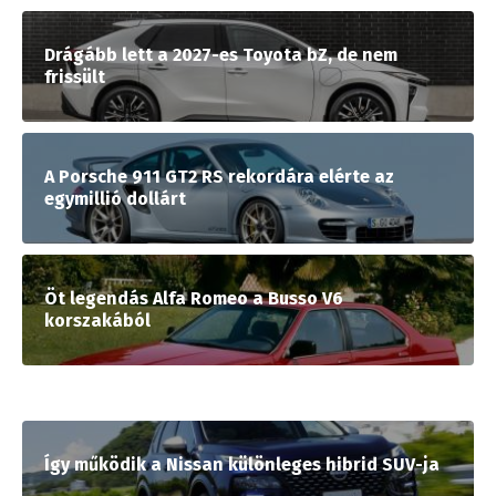
Drágább lett a 2027-es Toyota bZ, de nem
frissült
A Porsche 911 GT2 RS rekordára elérte az
egymillió dollárt
Öt legendás Alfa Romeo a Busso V6
korszakából
Így működik a Nissan különleges hibrid SUV-ja