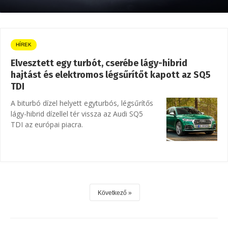
HÍREK
Elvesztett egy turbót, cserébe lágy-hibrid
hajtást és elektromos légsűrítőt kapott az SQ5
TDI
A biturbó dízel helyett egyturbós, légsűrítős
lágy-hibrid dízellel tér vissza az Audi SQ5
TDI az európai piacra.
Következő