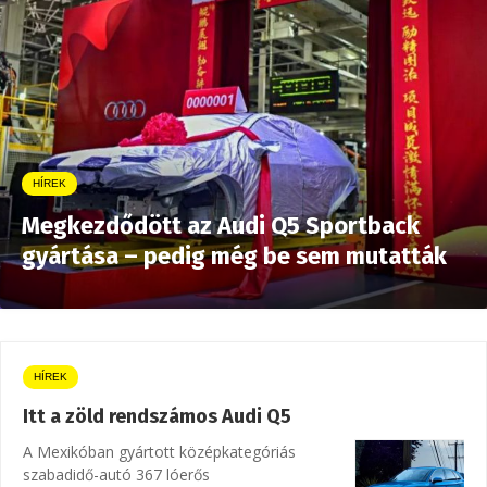
HÍREK
Megkezdődött az Audi Q5 Sportback
gyártása – pedig még be sem mutatták
HÍREK
Itt a zöld rendszámos Audi Q5
A Mexikóban gyártott középkategóriás
szabadidő-autó 367 lóerős