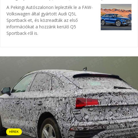
A Pekingi Autószalonon leplezték le a FAW-
Volkswagen által gyártott Audi Q5L
Sportback-et, és közreadták az első
információkat a hozzánk kerülő Q5
Sportback-ről is.
HÍREK