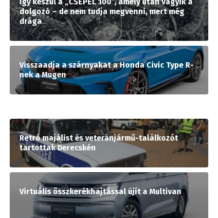
Így készül a „CSEPEL 100”, amely után vágyik a
dolgozó – de nem tudja megvenni, mert még
drága
Visszaadja a szárnyakat a Honda Civic Type R-
nek a Mugen
Retró majálist és veteránjármű-találkozót
tartottak Derecskén
Virtuális összkerékhajtással újít a Multivan