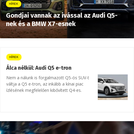
HÍREK
Gondjai vannak az ivással az Audi Q5-
nek és a BMW X7-esnek
HÍREK
Álca nélkül: Audi Q5 e-tron
Nem a nálunk is forgalmazott Q5-ös SUV-t
váltja a Q5 e-tron, az inkább a kínai piac
ízlésének megfelelően kibővített Q4-es.