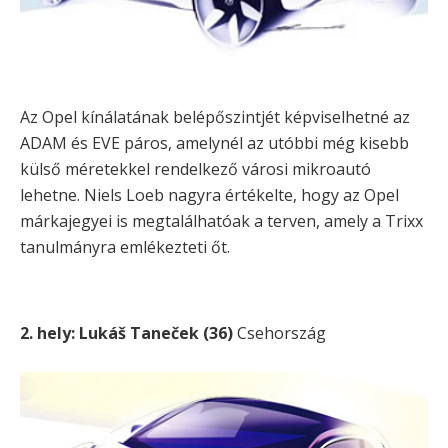
Az Opel kínálatának belépőszintjét képviselhetné az
ADAM és EVE páros, amelynél az utóbbi még kisebb
külső méretekkel rendelkező városi mikroautó
lehetne. Niels Loeb nagyra értékelte, hogy az Opel
márkajegyei is megtalálhatóak a terven, amely a Trixx
tanulmányra emlékezteti őt.
2. hely: Lukáš Taneček (36)
Csehország