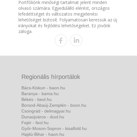
Portfóliónk minőségi tartalmat jelent minden
olvasó számára. Egyedülálló elérést, országos
lefedettséget és változatos megjelenési
lehetőséget biztosít. Folyamatosan keressük az új
irányokat és fejlődési lehetőségeket. Ez jövőnk
záloga.
Regionális hírportálok
Bács-Kiskun - baon.hu
Baranya - bama.hu
Békés - beol.hu
Borsod-Abaúj-Zemplén - boon.hu
Csongrád - delmagyar.hu
Dunaújváros - duol.hu
Fejér - feol.hu
Győr-Moson-Sopron - kisalfold.hu
Hajdú-Bihar - haon.hu