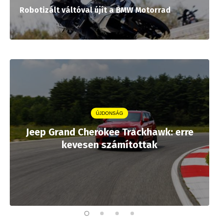
Robotizált váltóval újít a BMW Motorrad
ÚJDONSÁG
Jeep Grand Cherokee Trackhawk: erre
kevesen számítottak