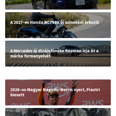
A 2027-es Honda NC750X új színekkel érkezik
A Mercedes új dizájnfőnöke finoman írja át a
márka formanyelvét
2026-os Magyar Nagydíj: Norris nyert, Piastri
kiesett