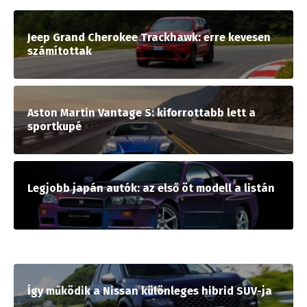
Jeep Grand Cherokee Trackhawk: erre kevesen
számítottak
Aston Martin Vantage S: kiforrottabb lett a
sportkupé
Legjobb japán autók: az első öt modell a listán
Így működik a Nissan különleges hibrid SUV-ja