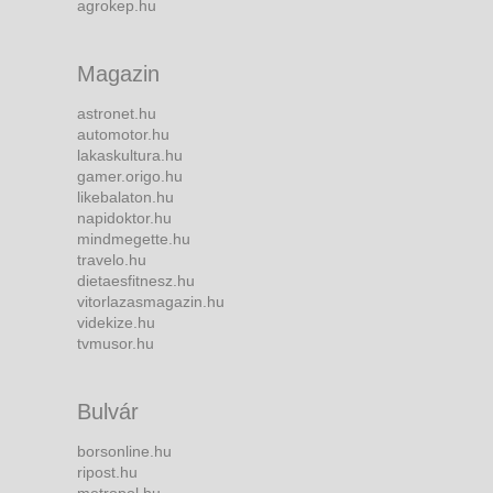
agrokep.hu
Magazin
astronet.hu
automotor.hu
lakaskultura.hu
gamer.origo.hu
likebalaton.hu
napidoktor.hu
mindmegette.hu
travelo.hu
dietaesfitnesz.hu
vitorlazasmagazin.hu
videkize.hu
tvmusor.hu
Bulvár
borsonline.hu
ripost.hu
metropol.hu