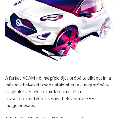
A férfias ADAM női megfelelőjét próbálta elképzelni a
második helyezett cseh fiatalember, aki megpróbálta
az ajkak, szemek, körmök formáit és a
rúzsok/körömlakkok színeit belevinni az EVE
megjelenésébe.