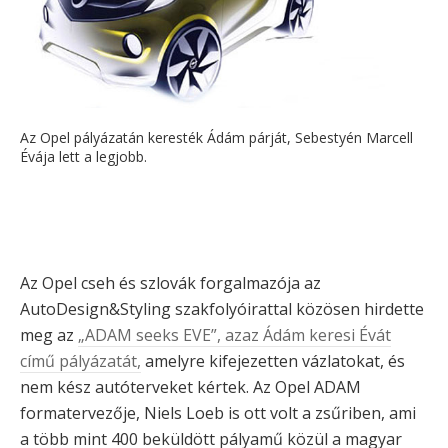
Az Opel pályázatán keresték Ádám párját, Sebestyén Marcell
Évája lett a legjobb.
Az Opel cseh és szlovák forgalmazója az
AutoDesign&Styling szakfolyóirattal közösen hirdette
meg az
„ADAM seeks EVE”, azaz Ádám keresi Évát
című pályázatát,
amelyre kifejezetten vázlatokat, és
nem kész autóterveket kértek. Az Opel ADAM
formatervezője, Niels Loeb is ott volt a zsűriben, ami
a több mint 400 beküldött pályamű közül a magyar