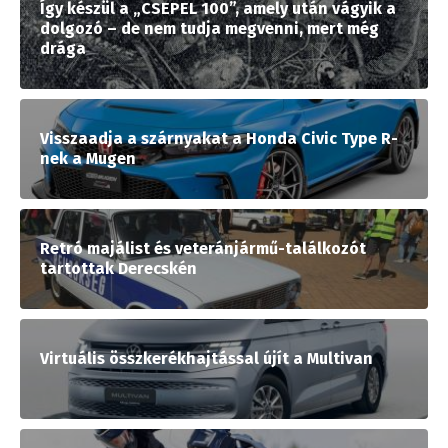
Így készül a „CSEPEL 100”, amely után vágyik a
dolgozó – de nem tudja megvenni, mert még
drága
Visszaadja a szárnyakat a Honda Civic Type R-
nek a Mugen
Retró majálist és veteránjármű-találkozót
tartottak Derecskén
Virtuális összkerékhajtással újít a Multivan