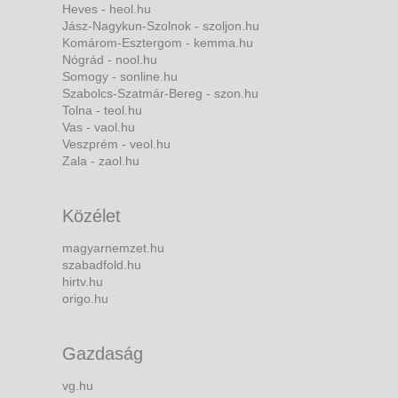
Heves - heol.hu
Jász-Nagykun-Szolnok - szoljon.hu
Komárom-Esztergom - kemma.hu
Nógrád - nool.hu
Somogy - sonline.hu
Szabolcs-Szatmár-Bereg - szon.hu
Tolna - teol.hu
Vas - vaol.hu
Veszprém - veol.hu
Zala - zaol.hu
Közélet
magyarnemzet.hu
szabadfold.hu
hirtv.hu
origo.hu
Gazdaság
vg.hu