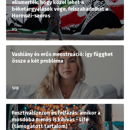
elismerték, hogy közel lehet a
béketárgyalások vége, felszabadulhat a
Hormuzi-szoros
VG
Vashiány és erős menstruáció: így függhet
össze a két probléma
SHE
Fesztiválszezon és felfázás: amikor a
mosdóba menés is kihívás - Life
(támogatott tartalom)