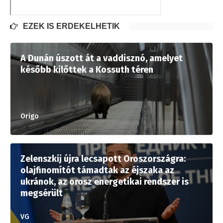
EZEK IS ÉRDEKELHETIK
A Dunán úszott át a vaddisznó, amelyet
később kilőttek a Kossuth téren
Origo
Zelenszkij újra lecsapott Oroszországra:
olajfinomítót támadtak az éjszaka az
ukránok, az orosz energetikai rendszer is
megsérült
VG