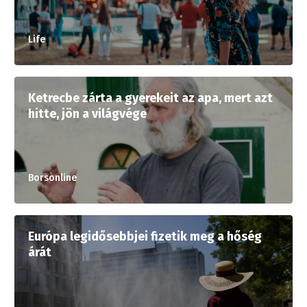
Life
Ketrecbe zárta a gyerekeit az apa, mert azt
hitte, jön a világvége
Borsonline
Európa legidősebbjei fizetik meg a hőség
árát