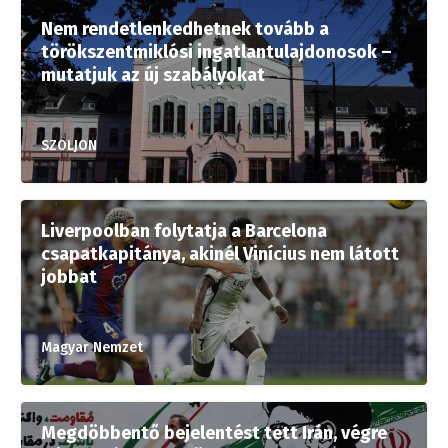
Nem rendetlenkedhetnek tovább a
törökszentmiklósi ingatlantulajdonosok –
mutatjuk az új szabályokat
SZOLJON
Liverpoolban folytatja a Barcelona
csapatkapitánya, akinél Vinícius nem látott
jobbat
Magyar Nemzet
Megdöbbentő bejelentést tett Irán, végre