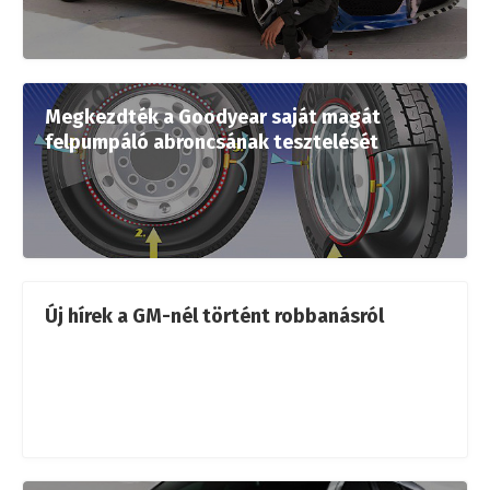
Megkezdték a Goodyear saját magát
felpumpáló abroncsának tesztelését
Új hírek a GM-nél történt robbanásról