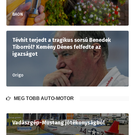
BAON
Tévhit terjedt a tragikus sorsú Benedek
Tiborról? Kemény Dénes felfedte az
igazságot
Origo
MÉG TÖBB AUTÓ-MOTOR
Vadászgép-Mustang jótékonyságból