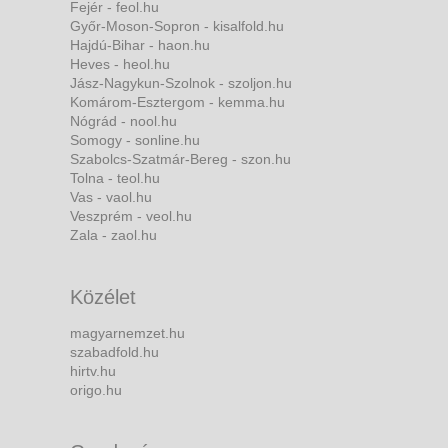
Fejér - feol.hu
Győr-Moson-Sopron - kisalfold.hu
Hajdú-Bihar - haon.hu
Heves - heol.hu
Jász-Nagykun-Szolnok - szoljon.hu
Komárom-Esztergom - kemma.hu
Nógrád - nool.hu
Somogy - sonline.hu
Szabolcs-Szatmár-Bereg - szon.hu
Tolna - teol.hu
Vas - vaol.hu
Veszprém - veol.hu
Zala - zaol.hu
Közélet
magyarnemzet.hu
szabadfold.hu
hirtv.hu
origo.hu