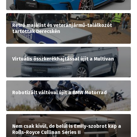
Retró majálist és veteránjármű-találkozót
tartottak Derecskén
Virtuális összkerékhajtással újít a Multivan
Robotizált váltóval újít a BMW Motorrad
Nem csak kívül, de belül is Emily-szobrot kap a
Rolls-Royce Cullinan Series II