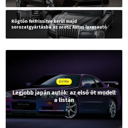
Rögtön felfrissítve kerül majd
sorozatgyártásba az orosz Aurus luxusautó
EXTRA
Legjobb japán autók: az első öt modell
a listán