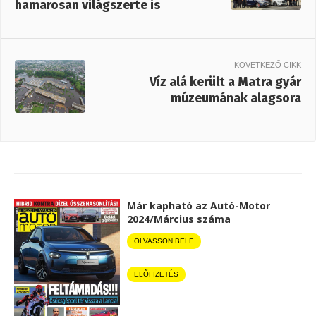
hamarosan világszerte is
KÖVETKEZŐ CIKK
Víz alá került a Matra gyár
múzeumának alagsora
Már kapható az Autó-Motor
2024/Március száma
OLVASSON BELE
ELŐFIZETÉS