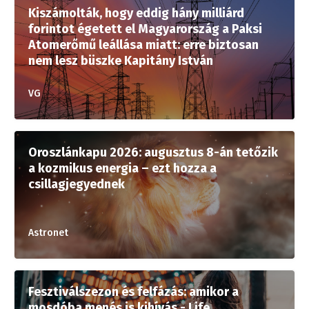
Kiszámolták, hogy eddig hány milliárd
forintot égetett el Magyarország a Paksi
Atomerőmű leállása miatt: erre biztosan
nem lesz büszke Kapitány István
VG
Oroszlánkapu 2026: augusztus 8-án tetőzik
a kozmikus energia – ezt hozza a
csillagjegyednek
Astronet
Fesztiválszezon és felfázás: amikor a
mosdóba menés is kihívás - Life