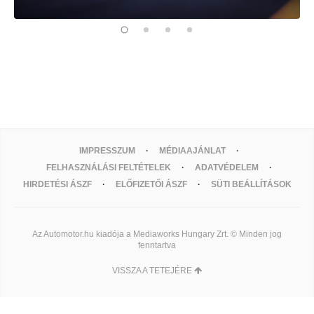
IMPRESSZUM
MÉDIAAJÁNLAT
FELHASZNÁLÁSI FELTÉTELEK
ADATVÉDELEM
HIRDETÉSI ÁSZF
ELŐFIZETŐI ÁSZF
SÜTI BEÁLLÍTÁSOK
Az Automotor.hu kiadója a Mediaworks Hungary Zrt. © Minden jog
fenntartva
VISSZA A TETEJÉRE