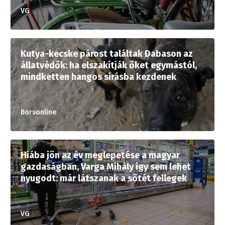
VG
Kutya-kecske párost találtak Dabason az
állatvédők: ha elszakítják őket egymástól,
mindketten hangos sírásba kezdenek
Borsonline
Hiába jön az év meglepetése a magyar
gazdaságban, Varga Mihály így sem lehet
nyugodt: már látszanak a sötét fellegek
VG