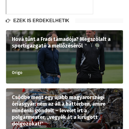
EZEK IS ÉRDEKELHETIK
Hová tűnt a Fradi támadója? Megszólalt a
sportigazgató a mellőzéséről
Origo
Csődbe ment egy újabb magyarországi
óriásgyár: nem az áll a háttérben, amire
mindenki gondolt – levelet írt a
polgármester, „vegyék át a kirúgott
dolgozókat!"