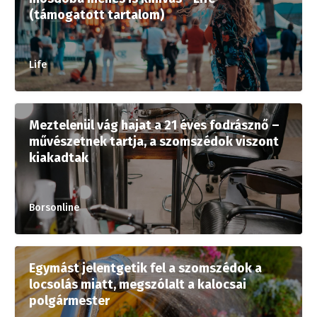
(támogatott tartalom)
Life
Meztelenül vág hajat a 21 éves fodrásznő –
művészetnek tartja, a szomszédok viszont
kiakadtak
Borsonline
Egymást jelentgetik fel a szomszédok a
locsolás miatt, megszólalt a kalocsai
polgármester