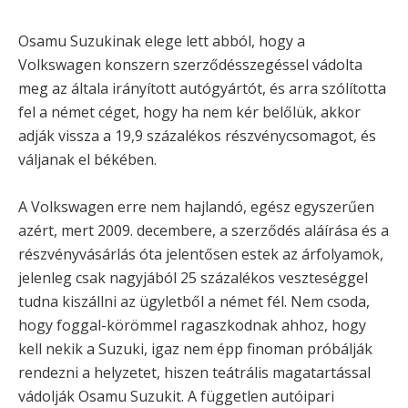
Osamu Suzukinak elege lett abból, hogy a
Volkswagen konszern szerződésszegéssel vádolta
meg az általa irányított autógyártót, és arra szólította
fel a német céget, hogy ha nem kér belőlük, akkor
adják vissza a 19,9 százalékos részvénycsomagot, és
váljanak el békében.
A Volkswagen erre nem hajlandó, egész egyszerűen
azért, mert 2009. decembere, a szerződés aláírása és a
részvényvásárlás óta jelentősen estek az árfolyamok,
jelenleg csak nagyjából 25 százalékos veszteséggel
tudna kiszállni az ügyletből a német fél. Nem csoda,
hogy foggal-körömmel ragaszkodnak ahhoz, hogy
kell nekik a Suzuki, igaz nem épp finoman próbálják
rendezni a helyzetet, hiszen teátrális magatartással
vádolják Osamu Suzukit. A független autóipari