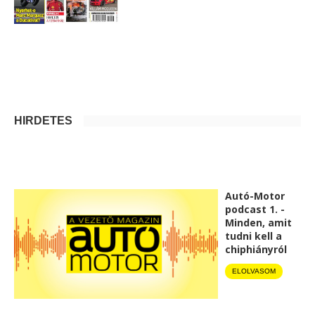
HIRDETÉS
Autó-Motor
podcast 1. -
Minden, amit
tudni kell a
chiphiányról
ELOLVASOM