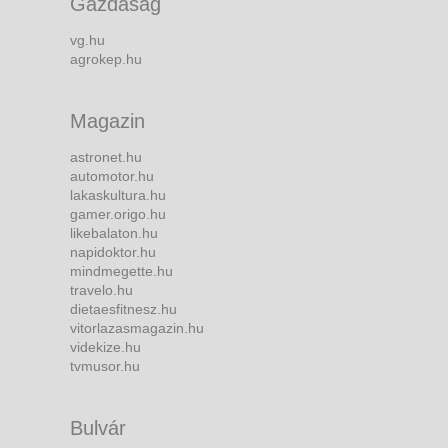
Gazdaság
vg.hu
agrokep.hu
Magazin
astronet.hu
automotor.hu
lakaskultura.hu
gamer.origo.hu
likebalaton.hu
napidoktor.hu
mindmegette.hu
travelo.hu
dietaesfitnesz.hu
vitorlazasmagazin.hu
videkize.hu
tvmusor.hu
Bulvár