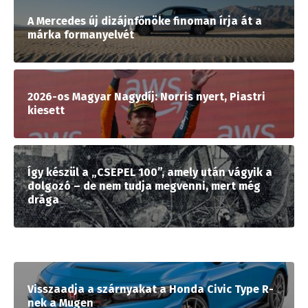
A Mercedes új dizájnfőnöke finoman írja át a
márka formanyelvét
2026-os Magyar Nagydíj: Norris nyert, Piastri
kiesett
Így készül a „CSEPEL 100”, amely után vágyik a
dolgozó – de nem tudja megvenni, mert még
drága
Visszaadja a szárnyakat a Honda Civic Type R-
nek a Mugen