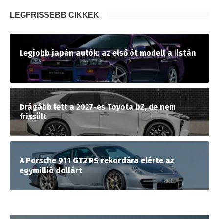
LEGFRISSEBB CIKKEK
Legjobb japán autók: az első öt modell a listán
Drágább lett a 2027-es Toyota bZ, de nem
frissült
A Porsche 911 GT2 RS rekordára elérte az
egymillió dollárt