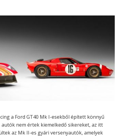
cing a Ford GT40 Mk I-esekből épített könnyű
 autók nem értek kiemelkedő sikereket, az itt
ültek az Mk II-es gyári versenyautók, amelyek