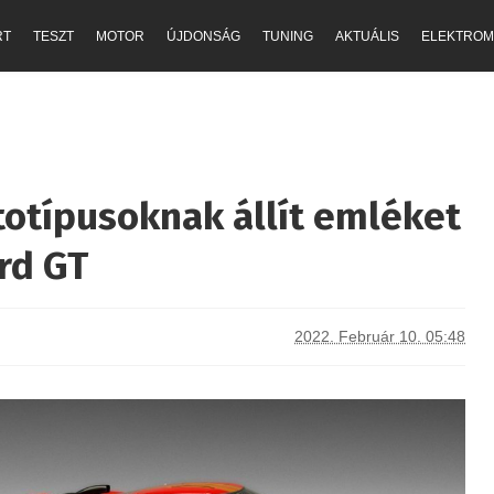
RT
TESZT
MOTOR
ÚJDONSÁG
TUNING
AKTUÁLIS
ELEKTROM
totípusoknak állít emléket
ord GT
2022. Február 10. 05:48