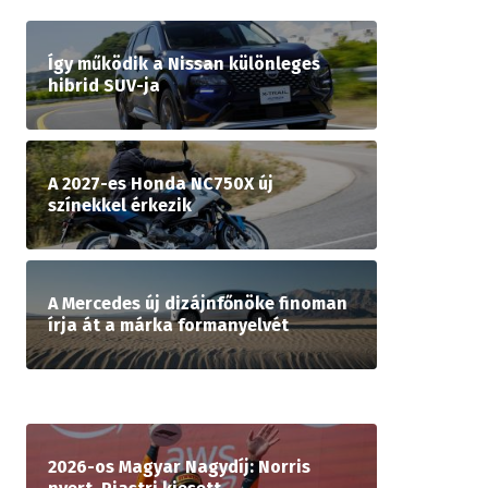
Így működik a Nissan különleges
hibrid SUV-ja
A 2027-es Honda NC750X új
színekkel érkezik
A Mercedes új dizájnfőnöke finoman
írja át a márka formanyelvét
2026-os Magyar Nagydíj: Norris