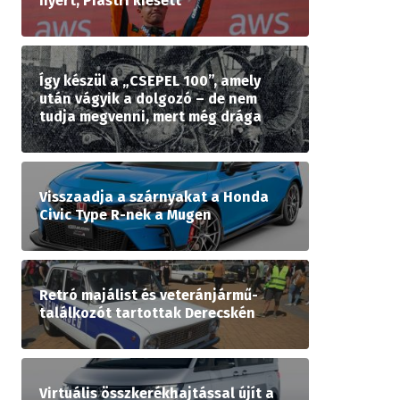
nyert, Piastri kiesett
Így készül a „CSEPEL 100”, amely
után vágyik a dolgozó – de nem
tudja megvenni, mert még drága
Visszaadja a szárnyakat a Honda
Civic Type R-nek a Mugen
Retró majálist és veteránjármű-
találkozót tartottak Derecskén
Virtuális összkerékhajtással újít a