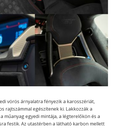
di vörös árnyalatra fényezik a karosszériát,
-os rajtszámmal egészítenek ki. Lakkozzák a
 a műanyag egyedi mintája, a légterelőkön és a
ra festik. Az utastérben a látható karbon mellett