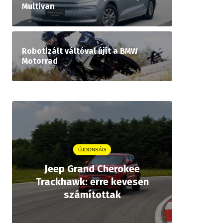
Multivan
Robotizált váltóval újít a BMW
Motorrad
ÚJDONSÁG
Jeep Grand Cherokee
Aston
Trackhawk: erre kevesen
kiforrot
számítottak