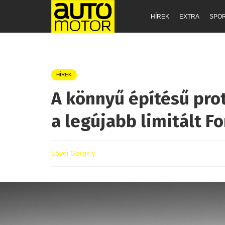
HÍREK
EXTRA
SPO
HÍREK
A könnyű építésű pro
a legújabb limitált F
Lővei Gergely