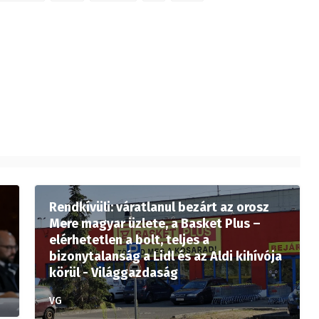
Rendkívüli: váratlanul bezárt az orosz
Mere magyar üzlete, a Basket Plus –
elérhetetlen a bolt, teljes a
bizonytalanság a Lidl és az Aldi kihívója
körül - Világgazdaság
VG