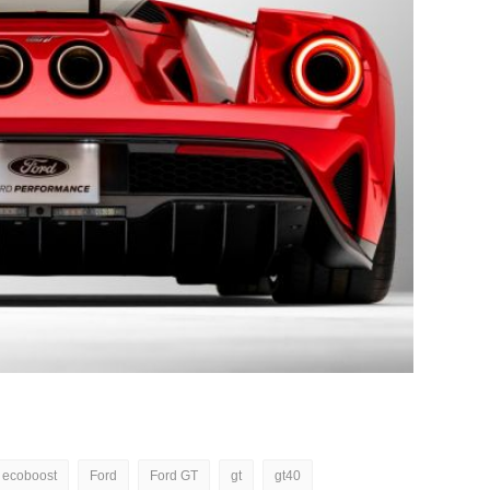
ecoboost
Ford
Ford GT
gt
gt40