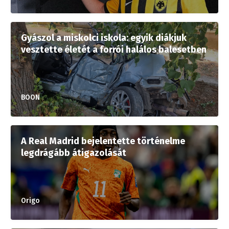
Gyászol a miskolci iskola: egyik diákjuk
vesztette életét a forrói halálos balesetben
BOON
A Real Madrid bejelentette történelme
legdrágább átigazolását
Origo