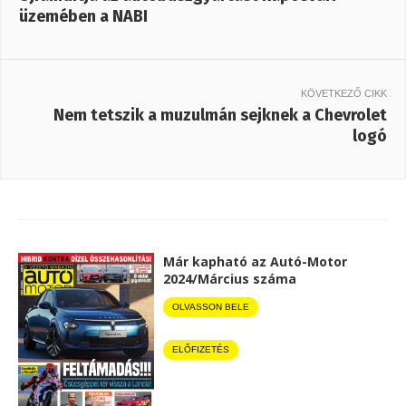
üzemében a NABI
KÖVETKEZŐ CIKK
Nem tetszik a muzulmán sejknek a Chevrolet
logó
Már kapható az Autó-Motor
2024/Március száma
OLVASSON BELE
ELŐFIZETÉS