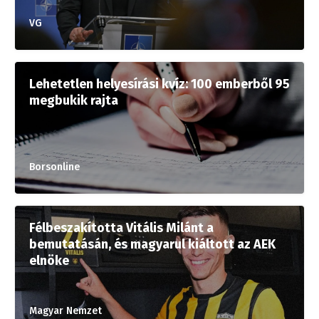
VG
Lehetetlen helyesírási kvíz: 100 emberből 95
megbukik rajta
Borsonline
Félbeszakította Vitális Milánt a
bemutatásán, és magyarul kiáltott az AEK
elnöke
Magyar Nemzet