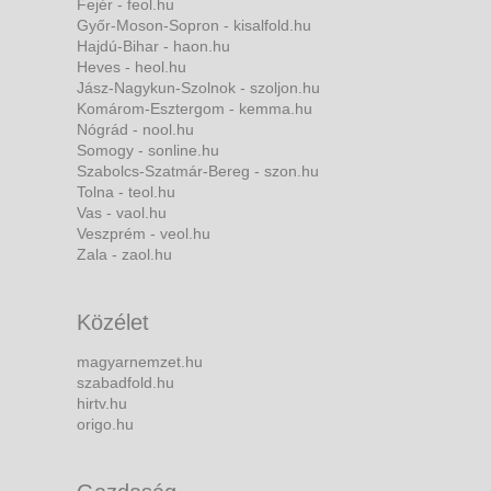
Fejér - feol.hu
Győr-Moson-Sopron - kisalfold.hu
Hajdú-Bihar - haon.hu
Heves - heol.hu
Jász-Nagykun-Szolnok - szoljon.hu
Komárom-Esztergom - kemma.hu
Nógrád - nool.hu
Somogy - sonline.hu
Szabolcs-Szatmár-Bereg - szon.hu
Tolna - teol.hu
Vas - vaol.hu
Veszprém - veol.hu
Zala - zaol.hu
Közélet
magyarnemzet.hu
szabadfold.hu
hirtv.hu
origo.hu