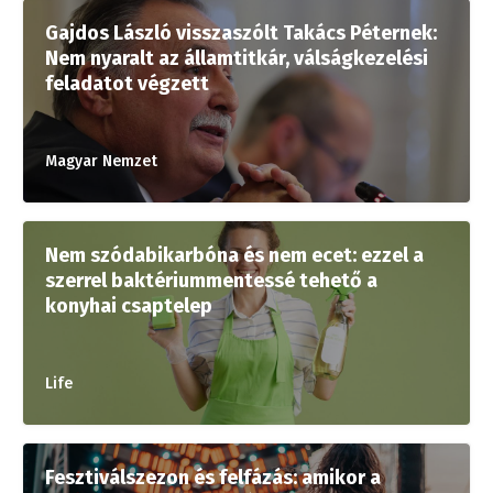
Gajdos László visszaszólt Takács Péternek:
Nem nyaralt az államtitkár, válságkezelési
feladatot végzett
Magyar Nemzet
Nem szódabikarbóna és nem ecet: ezzel a
szerrel baktériummentessé tehető a
konyhai csaptelep
Life
Fesztiválszezon és felfázás: amikor a