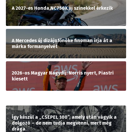
A 2027-es Honda NC750X új színekkel érkezik
A Mercedes új dizájnfőnöke finoman írja át a
márka formanyelvét
2026-os Magyar Nagydíj: Norris nyert, Piastri
kiesett
Így készül a „CSEPEL 100”, amely után vágyik a
dolgozó – de nem tudja megvenni, mert még
drága