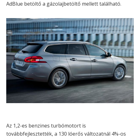
AdBlue betöltő a gázolajbetöltő mellett található.
Az 1,2-es benzines turbómotort is
továbbfejlesztették, a 130 lóerős változatnál 4%-os