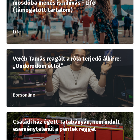
mosdóba menés is kihívás - Life
(támogatott tartalom)
Life
Veréb Tamás reagált a róla terjedő álhírre:
„Undorodom ettől”
Borsonline
Családi ház égett Tatabányán, nem indult
eseménytelenül a péntek reggel