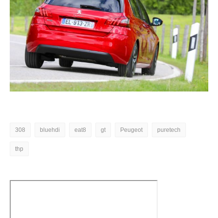
308
bluehdi
eat8
gt
Peugeot
puretech
thp