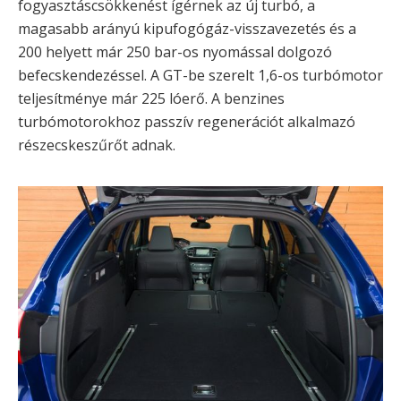
fogyasztáscsökkenést ígérnek az új turbó, a
magasabb arányú kipufogógáz-visszavezetés és a
200 helyett már 250 bar-os nyomással dolgozó
befecskendezéssel. A GT-be szerelt 1,6-os turbómotor
teljesítménye már 225 lóerő. A benzines
turbómotorokhoz passzív regenerációt alkalmazó
részecskeszűrőt adnak.