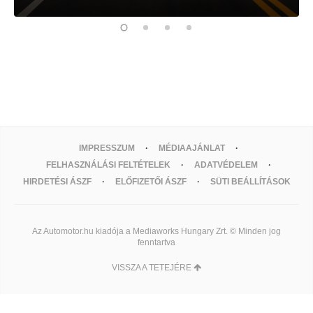
IMPRESSZUM
MÉDIAAJÁNLAT
FELHASZNÁLÁSI FELTÉTELEK
ADATVÉDELEM
HIRDETÉSI ÁSZF
ELŐFIZETŐI ÁSZF
SÜTI BEÁLLÍTÁSOK
Az Automotor.hu kiadója a Mediaworks Hungary Zrt. © Minden jog
fenntartva
VISSZA A TETEJÉRE