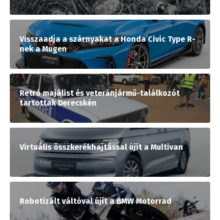
Visszaadja a szárnyakat a Honda Civic Type R-
nek a Mugen
Retró majálist és veteránjármű-találkozót
tartottak Derecskén
Virtuális összkerékhajtással újít a Multivan
Robotizált váltóval újít a BMW Motorrad