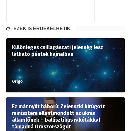
EZEK IS ÉRDEKELHETIK
Különleges csillagászati jelenség lesz
látható péntek hajnalban
Origo
Ez már nyílt háború: Zelenszki kirúgott
minisztere ellentmondott az ukrán
államfőnek – ballisztikus rakétákkal
támadná Oroszországot