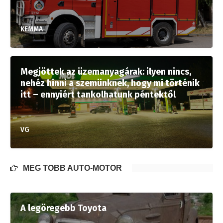
KEMMA
Megjöttek az üzemanyagárak: ilyen nincs,
nehéz hinni a szemünknek, hogy mi történik
itt – ennyiért tankolhatunk péntektől
VG
MÉG TÖBB AUTÓ-MOTOR
A legöregebb Toyota