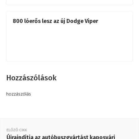
800 lóerős lesz az új Dodge Viper
Hozzászólások
hozzászólás
ELŐZŐ CIKK
Újraindítja az autóbuszgyártást kaposvári