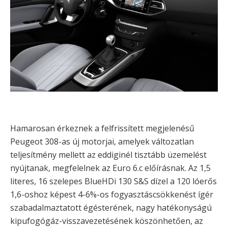
Hamarosan érkeznek a felfrissített megjelenésű
Peugeot 308-as új motorjai, amelyek változatlan
teljesítmény mellett az eddiginél tisztább üzemelést
nyújtanak, megfelelnek az Euro 6.c előírásnak. Az 1,5
literes, 16 szelepes BlueHDi 130 S&S dízel a 120 lóerős
1,6-oshoz képest 4-6%-os fogyasztáscsökkenést ígér
szabadalmaztatott égésterének, nagy hatékonyságú
kipufogógáz-visszavezetésének köszönhetően, az