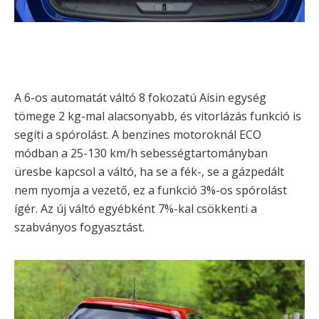
A 6-os automatát váltó 8 fokozatú Aisin egység
tömege 2 kg-mal alacsonyabb, és vitorlázás funkció is
segíti a spórolást. A benzines motoroknál ECO
módban a 25-130 km/h sebességtartományban
üresbe kapcsol a váltó, ha se a fék-, se a gázpedált
nem nyomja a vezető, ez a funkció 3%-os spórolást
ígér. Az új váltó egyébként 7%-kal csökkenti a
szabványos fogyasztást.