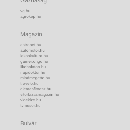
Gazdaság
vg.hu
agrokep.hu
Magazin
astronet.hu
automotor.hu
lakaskultura.hu
gamer.origo.hu
likebalaton.hu
napidoktor.hu
mindmegette.hu
travelo.hu
dietaesfitnesz.hu
vitorlazasmagazin.hu
videkize.hu
tvmusor.hu
Bulvár