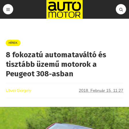
HÍREK
8 fokozatú automataváltó és
tisztább üzemű motorok a
Peugeot 308-asban
Lővei Gergely
2018. Február 15. 11:27