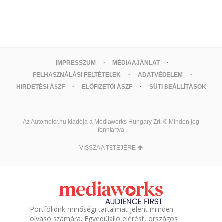
IMPRESSZUM
MÉDIAAJÁNLAT
FELHASZNÁLÁSI FELTÉTELEK
ADATVÉDELEM
HIRDETÉSI ÁSZF
ELŐFIZETŐI ÁSZF
SÜTI BEÁLLÍTÁSOK
Az Automotor.hu kiadója a Mediaworks Hungary Zrt. © Minden jog
fenntartva
VISSZA A TETEJÉRE
Portfóliónk minőségi tartalmat jelent minden
olvasó számára. Egyedülálló elérést, országos