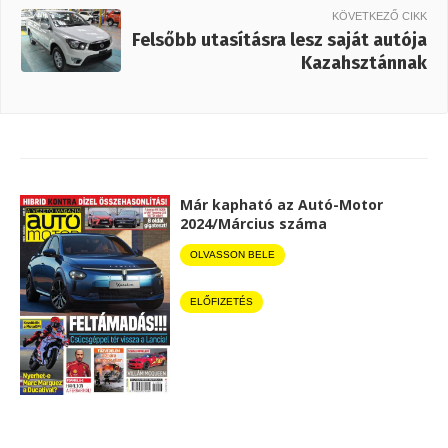
KÖVETKEZŐ CIKK
Felsőbb utasításra lesz saját autója
Kazahsztánnak
Már kapható az Autó-Motor
2024/Március száma
OLVASSON BELE
ELŐFIZETÉS