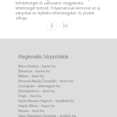
lefedettséget és változatos megjelenési
lehetőséget biztosít. Folyamatosan keressük az új
irányokat és fejlődési lehetőségeket. Ez jövőnk
záloga.
Regionális hírportálok
Bács-Kiskun - baon.hu
Baranya - bama.hu
Békés - beol.hu
Borsod-Abaúj-Zemplén - boon.hu
Csongrád - delmagyar.hu
Dunaújváros - duol.hu
Fejér - feol.hu
Győr-Moson-Sopron - kisalfold.hu
Hajdú-Bihar - haon.hu
Heves - heol.hu
Jász-Nagykun-Szolnok - szoljon.hu