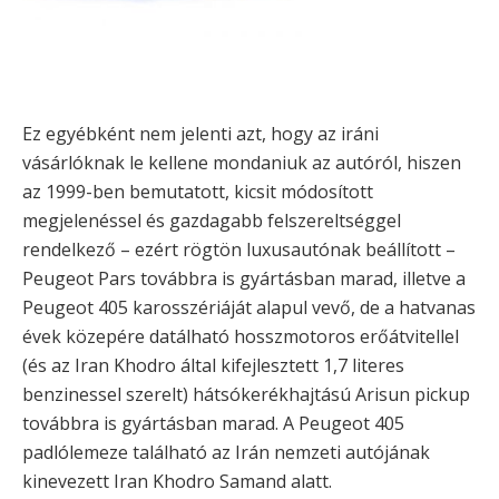
Ez egyébként nem jelenti azt, hogy az iráni
vásárlóknak le kellene mondaniuk az autóról, hiszen
az 1999-ben bemutatott, kicsit módosított
megjelenéssel és gazdagabb felszereltséggel
rendelkező – ezért rögtön luxusautónak beállított –
Peugeot Pars továbbra is gyártásban marad, illetve a
Peugeot 405 karosszériáját alapul vevő, de a hatvanas
évek közepére datálható hosszmotoros erőátvitellel
(és az Iran Khodro által kifejlesztett 1,7 literes
benzinessel szerelt) hátsókerékhajtású Arisun pickup
továbbra is gyártásban marad. A Peugeot 405
padlólemeze található az Irán nemzeti autójának
kinevezett Iran Khodro Samand alatt.