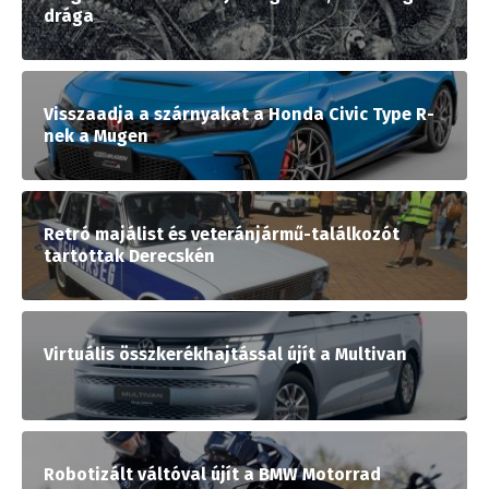
drága
Visszaadja a szárnyakat a Honda Civic Type R-
nek a Mugen
Retró majálist és veteránjármű-találkozót
tartottak Derecskén
Virtuális összkerékhajtással újít a Multivan
Robotizált váltóval újít a BMW Motorrad