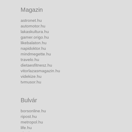
Magazin
astronet.hu
automotor.hu
lakaskultura.hu
gamer.origo.hu
likebalaton.hu
napidoktor.hu
mindmegette.hu
travelo.hu
dietaesfitnesz.hu
vitorlazasmagazin.hu
videkize.hu
tvmusor.hu
Bulvár
borsonline.hu
ripost.hu
metropol.hu
life.hu