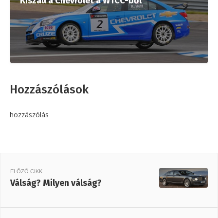
Kiszáll a Chevrolet a WTCC-ből
Hozzászólások
hozzászólás
ELŐZŐ CIKK
Válság? Milyen válság?