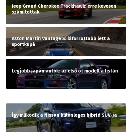
Jeep Grand Cherokee Trackhawk: erre kevesen
számítottak
Aston Martin Vantage S: kiforrottabb lett a
sportkupé
Legjobb japán autók: az első öt modell a listán
Így működik a Nissan különleges hibrid SUV-ja