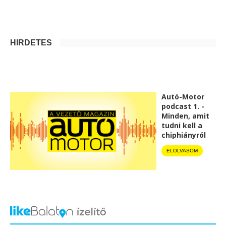
HIRDETÉS
Autó-Motor
podcast 1. -
Minden, amit
tudni kell a
chiphiányról
ELOLVASOM