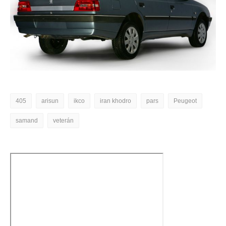
405
arisun
ikco
iran khodro
pars
Peugeot
samand
veterán