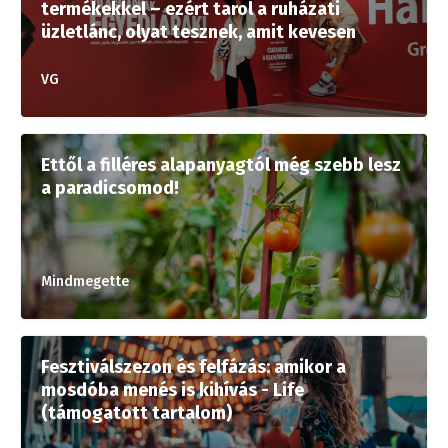
termékekkel – ezért tarol a ruházati
üzletlánc, olyat tesznek, amit kevesen
VG
Ettől a filléres alapanyagtól még szebb lesz
a paradicsomod!
Mindmegette
Fesztiválszezon és felfázás: amikor a
mosdóba menés is kihívás - Life
(támogatott tartalom)