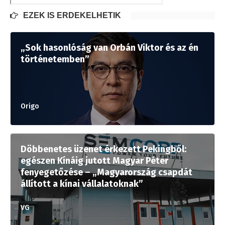
EZEK IS ÉRDEKELHETIK
„Sok hasonlóság van Orbán Viktor és az én
történetemben”
Origo
Döbbenetes üzenet érkezett Pekingből:
egészen Kínáig jutott Magyar Péter
fenyegetőzése – „Magyarország csapdát
állított a kínai vállalatoknak”
VG