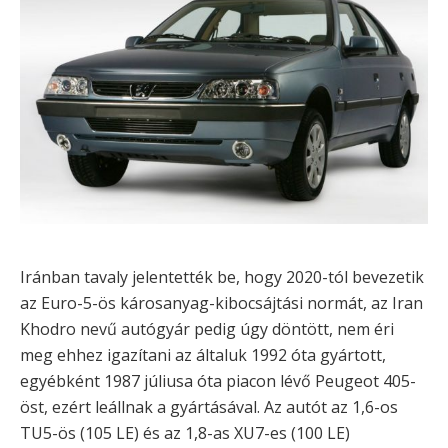
Iránban tavaly jelentették be, hogy 2020-tól bevezetik
az Euro-5-ös károsanyag-kibocsájtási normát, az Iran
Khodro nevű autógyár pedig úgy döntött, nem éri
meg ehhez igazítani az általuk 1992 óta gyártott,
egyébként 1987 júliusa óta piacon lévő Peugeot 405-
öst, ezért leállnak a gyártásával. Az autót az 1,6-os
TU5-ös (105 LE) és az 1,8-as XU7-es (100 LE)