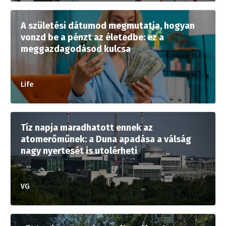
A születési dátumod megmutatja, hogyan
vonzd be a pénzt az életedbe: ez a
meggazdagodásod kulcsa
Life
Tíz napja maradhatott ennek az
atomerőműnek: a Duna apadása a válság
nagy nyertesét is utolérheti
VG