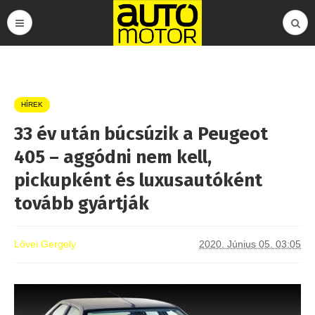
HÍREK
33 év után búcsúzik a Peugeot
405 – aggódni nem kell,
pickupként és luxusautóként
tovább gyártják
Lővei Gergely
2020. Június 05. 03:05