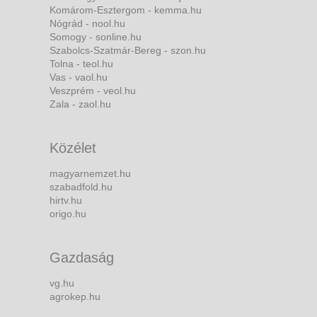
Komárom-Esztergom - kemma.hu
Nógrád - nool.hu
Somogy - sonline.hu
Szabolcs-Szatmár-Bereg - szon.hu
Tolna - teol.hu
Vas - vaol.hu
Veszprém - veol.hu
Zala - zaol.hu
Közélet
magyarnemzet.hu
szabadfold.hu
hirtv.hu
origo.hu
Gazdaság
vg.hu
agrokep.hu