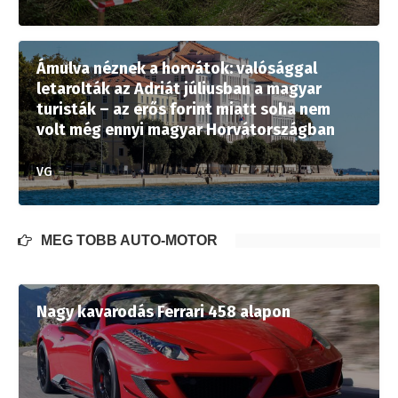
Ámulva néznek a horvátok: valósággal
letarolták az Adriát júliusban a magyar
turisták – az erős forint miatt soha nem
volt még ennyi magyar Horvátországban
VG
MÉG TÖBB AUTÓ-MOTOR
Nagy kavarodás Ferrari 458 alapon