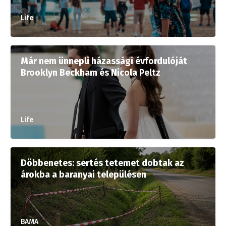
Life
Már nem ünnepli házassági évfordulóját
Brooklyn Beckham és Nicola Peltz
Life
Döbbenetes: sertés tetemet dobtak az
árokba a baranyai településen
BAMA