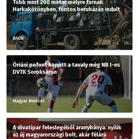
Több mint 200 méter mélyre fúrnak
Harkakötönyben, fontos beruházás indult
BAON
Óriási pofont kapott a tavaly még NB I-es
DVTK Soroksáron
Magyar Nemzet
A divatipar feleslegéből aranybánya: nyílik
az új magyarországi bolt, akár félárú