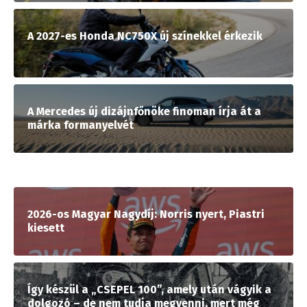
A 2027-es Honda NC750X új színekkel érkezik
A Mercedes új dizájnfőnöke finoman írja át a
márka formanyelvét
2026-os Magyar Nagydíj: Norris nyert, Piastri
kiesett
Így készül a „CSEPEL 100”, amely után vágyik a
dolgozó – de nem tudja megvenni, mert még