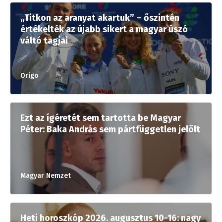
„Titkon az aranyat akartuk” – őszintén
értékelték az újabb sikert a magyar úszó
váltó tagjai
Origo
Ezt az ígéretét sem tartotta be Magyar
Péter: Baka András sem pártfüggetlen jelölt
Magyar Nemzet
Heti horoszkóp 2026. augusztus 10-16: nagy