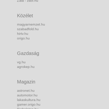
Zala - zaol.hu
Közélet
magyarnemzet.hu
szabadfold.hu
hirtv.hu
origo.hu
Gazdaság
vg.hu
agrokep.hu
Magazin
astronet.hu
automotor.hu
lakaskultura.hu
gamer.origo.hu