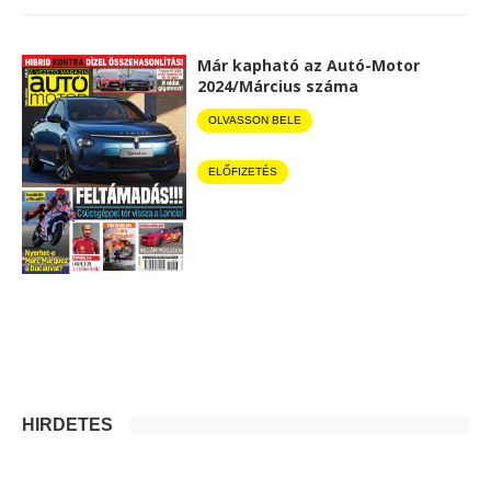
Már kapható az Autó-Motor
2024/Március száma
OLVASSON BELE
ELŐFIZETÉS
HIRDETÉS