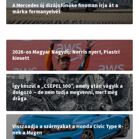
A Mercedes új dizájnfőnöke finoman írja át a
márka formanyelvét
2026-os Magyar Nagydíj: Norris nyert, Piastri
kiesett
Így készül a „CSEPEL 100”, amely után vágyik a
dolgozó – de nem tudja megvenni, mert még
drága
Visszaadja a szárnyakat a Honda Civic Type R-
nek a Mugen