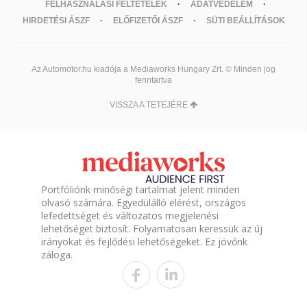
FELHASZNÁLÁSI FELTÉTELEK
ADATVÉDELEM
HIRDETÉSI ÁSZF
ELŐFIZETŐI ÁSZF
SÜTI BEÁLLÍTÁSOK
Az Automotor.hu kiadója a Mediaworks Hungary Zrt. © Minden jog
fenntartva
VISSZA A TETEJÉRE
Portfóliónk minőségi tartalmat jelent minden
olvasó számára. Egyedülálló elérést, országos
lefedettséget és változatos megjelenési
lehetőséget biztosít. Folyamatosan keressük az új
irányokat és fejlődési lehetőségeket. Ez jövőnk
záloga.