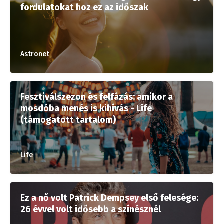
fordulatokat hoz ez az időszak
Astronet
Fesztiválszezon és felfázás: amikor a
mosdóba menés is kihívás - Life
(támogatott tartalom)
Life
Ez a nő volt Patrick Dempsey első felesége:
26 évvel volt idősebb a színésznél