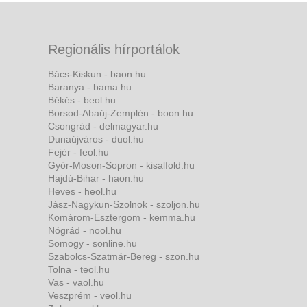
Regionális hírportálok
Bács-Kiskun - baon.hu
Baranya - bama.hu
Békés - beol.hu
Borsod-Abaúj-Zemplén - boon.hu
Csongrád - delmagyar.hu
Dunaújváros - duol.hu
Fejér - feol.hu
Győr-Moson-Sopron - kisalfold.hu
Hajdú-Bihar - haon.hu
Heves - heol.hu
Jász-Nagykun-Szolnok - szoljon.hu
Komárom-Esztergom - kemma.hu
Nógrád - nool.hu
Somogy - sonline.hu
Szabolcs-Szatmár-Bereg - szon.hu
Tolna - teol.hu
Vas - vaol.hu
Veszprém - veol.hu