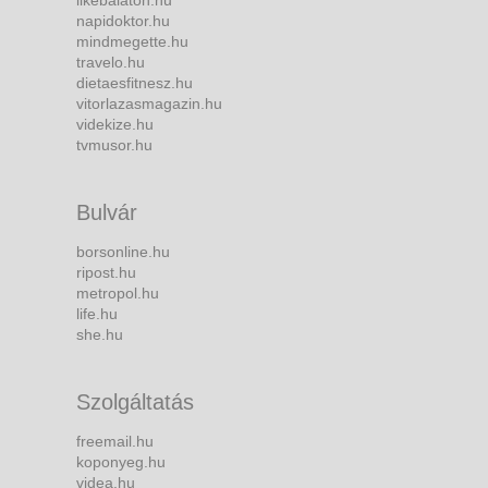
likebalaton.hu
napidoktor.hu
mindmegette.hu
travelo.hu
dietaesfitnesz.hu
vitorlazasmagazin.hu
videkize.hu
tvmusor.hu
Bulvár
borsonline.hu
ripost.hu
metropol.hu
life.hu
she.hu
Szolgáltatás
freemail.hu
koponyeg.hu
videa.hu