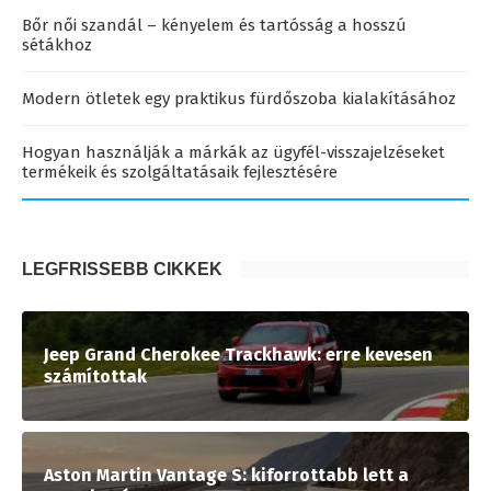
Bőr női szandál – kényelem és tartósság a hosszú
sétákhoz
Modern ötletek egy praktikus fürdőszoba kialakításához
Hogyan használják a márkák az ügyfél-visszajelzéseket
termékeik és szolgáltatásaik fejlesztésére
LEGFRISSEBB CIKKEK
Jeep Grand Cherokee Trackhawk: erre kevesen
számítottak
Aston Martin Vantage S: kiforrottabb lett a