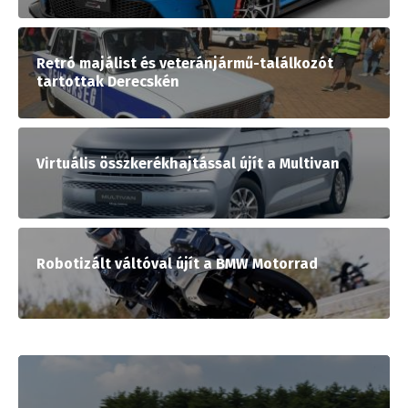
Retró majálist és veteránjármű-találkozót
tartottak Derecskén
Virtuális összkerékhajtással újít a Multivan
Robotizált váltóval újít a BMW Motorrad