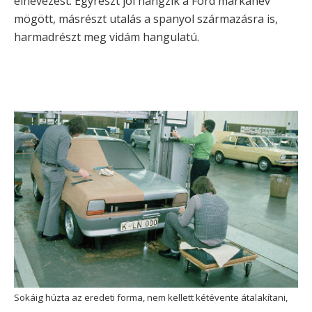
elnevezést. Egyrészt jól hangzik a Ford márkanév
mögött, másrészt utalás a spanyol származásra is,
harmadrészt meg vidám hangulatú.
Sokáig húzta az eredeti forma, nem kellett kétévente átalakítani,