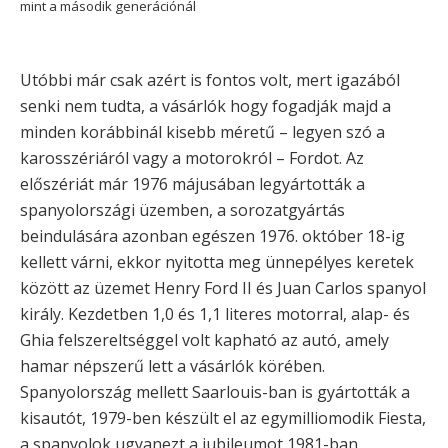
mint a második generációnál
Utóbbi már csak azért is fontos volt, mert igazából
senki nem tudta, a vásárlók hogy fogadják majd a
minden korábbinál kisebb méretű – legyen szó a
karosszériáról vagy a motorokról – Fordot. Az
előszériát már 1976 májusában legyártották a
spanyolországi üzemben, a sorozatgyártás
beindulására azonban egészen 1976. október 18-ig
kellett várni, ekkor nyitotta meg ünnepélyes keretek
között az üzemet Henry Ford II és Juan Carlos spanyol
király. Kezdetben 1,0 és 1,1 literes motorral, alap- és
Ghia felszereltséggel volt kapható az autó, amely
hamar népszerű lett a vásárlók körében.
Spanyolország mellett Saarlouis-ban is gyártották a
kisautót, 1979-ben készült el az egymilliomodik Fiesta,
a spanyolok ugyanezt a jubileumot 1981-ban