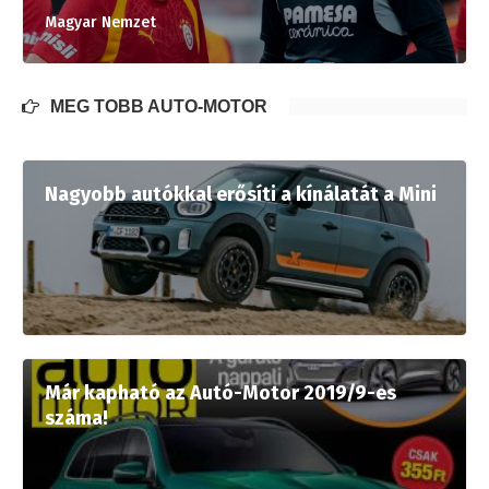
Magyar Nemzet
MÉG TÖBB AUTÓ-MOTOR
Nagyobb autókkal erősíti a kínálatát a Mini
Már kapható az Autó-Motor 2019/9-es
száma!