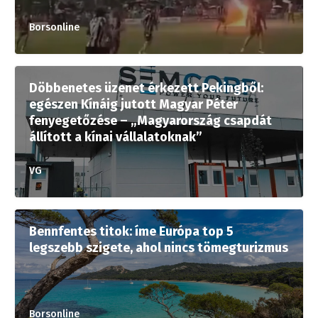
Borsonline
Döbbenetes üzenet érkezett Pekingből:
egészen Kínáig jutott Magyar Péter
fenyegetőzése – „Magyarország csapdát
állított a kínai vállalatoknak”
VG
Bennfentes titok: íme Európa top 5
legszebb szigete, ahol nincs tömegturizmus
Borsonline