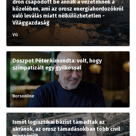
drón csapódott be annak a vezetéknek a
közelében, ami az orosz energiahordozókról
való leválás miatt nélkülözhetetlen -
Világgazdaság
VG
Doszpot Péter kimondta: volt, hogy
szimpatizált egy gyilkossal
Borsonline
Ismét logisztikai bázist támadtak az
ukránok, az orosz támadásokban több civil