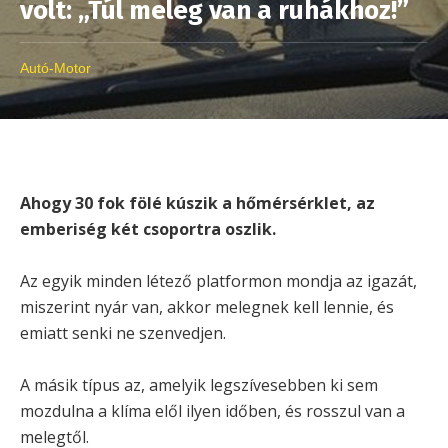
volt: „Túl meleg van a ruhákhoz!”
Autó-Motor
Ahogy 30 fok fölé kúszik a hőmérsérklet, az
emberiség két csoportra oszlik.
Az egyik minden létező platformon mondja az igazát,
miszerint nyár van, akkor melegnek kell lennie, és
emiatt senki ne szenvedjen.
A másik típus az, amelyik legszívesebben ki sem
mozdulna a klíma elől ilyen időben, és rosszul van a
melegtől.