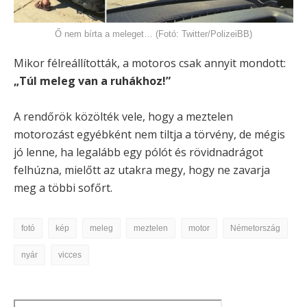
Ő nem bírta a meleget… (Fotó: Twitter/PolizeiBB)
Mikor félreállították, a motoros csak annyit mondott:
„Túl meleg van a ruhákhoz!”
A rendőrök közölték vele, hogy a meztelen
motorozást egyébként nem tiltja a törvény, de mégis
jó lenne, ha legalább egy pólót és rövidnadrágot
felhúzna, mielőtt az utakra megy, hogy ne zavarja
meg a többi sofőrt.
fotó
kép
meleg
meztelen
motor
Németország
nyár
vicces