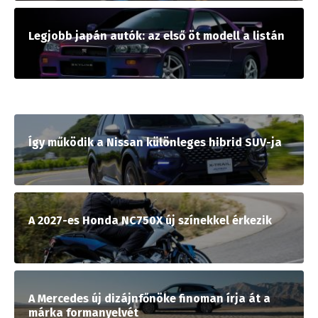
Legjobb japán autók: az első öt modell a listán
Így működik a Nissan különleges hibrid SUV-ja
A 2027-es Honda NC750X új színekkel érkezik
A Mercedes új dizájnfőnöke finoman írja át a
márka formanyelvét