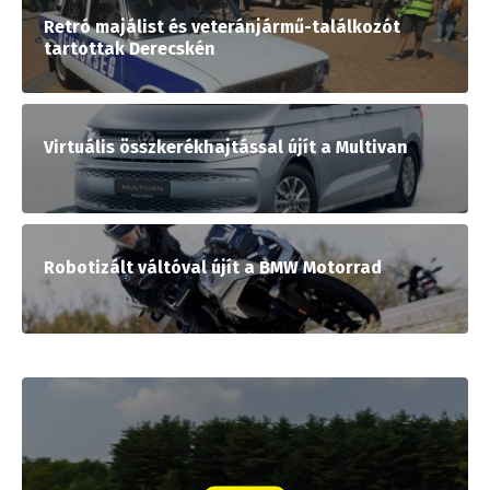
Retró majálist és veteránjármű-találkozót
tartottak Derecskén
Virtuális összkerékhajtással újít a Multivan
Robotizált váltóval újít a BMW Motorrad