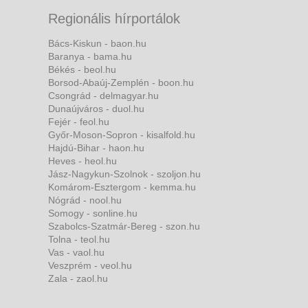
Regionális hírportálok
Bács-Kiskun - baon.hu
Baranya - bama.hu
Békés - beol.hu
Borsod-Abaúj-Zemplén - boon.hu
Csongrád - delmagyar.hu
Dunaújváros - duol.hu
Fejér - feol.hu
Győr-Moson-Sopron - kisalfold.hu
Hajdú-Bihar - haon.hu
Heves - heol.hu
Jász-Nagykun-Szolnok - szoljon.hu
Komárom-Esztergom - kemma.hu
Nógrád - nool.hu
Somogy - sonline.hu
Szabolcs-Szatmár-Bereg - szon.hu
Tolna - teol.hu
Vas - vaol.hu
Veszprém - veol.hu
Zala - zaol.hu