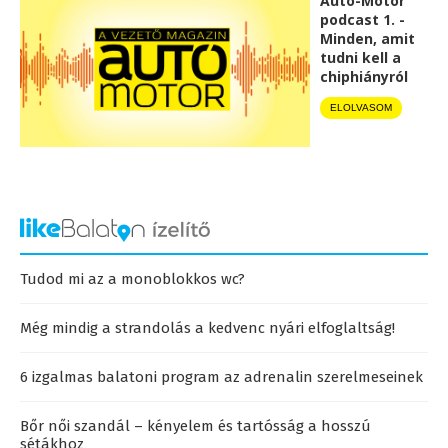
Autó-Motor
podcast 1. -
Minden, amit
tudni kell a
chiphiányról
ELOLVASOM
Tudod mi az a monoblokkos wc?
Még mindig a strandolás a kedvenc nyári elfoglaltság!
6 izgalmas balatoni program az adrenalin szerelmeseinek
Bőr női szandál – kényelem és tartósság a hosszú
sétákhoz