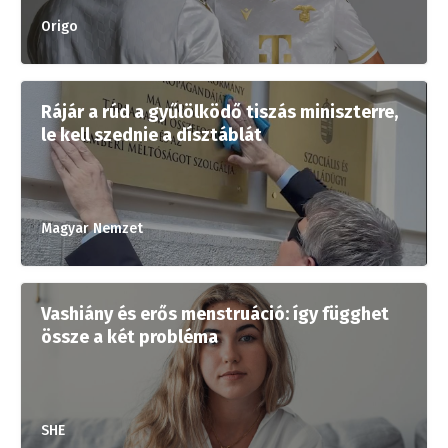
Origo
Rájár a rúd a gyűlölködő tiszás miniszterre,
le kell szednie a dísztáblát
Magyar Nemzet
Vashiány és erős menstruáció: így függhet
össze a két probléma
SHE