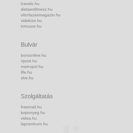
travelo.hu
dietaesfitnesz.hu
vitorlazasmagazin.hu
videkize.hu
tvmusor.hu
Bulvár
borsonline.hu
ripost.hu
metropol.hu
life.hu
she.hu
Szolgáltatás
freemail.hu
koponyeg.hu
videa.hu
lapcentrum.hu