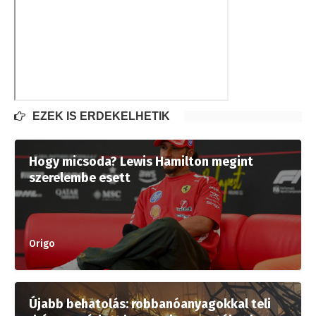
EZEK IS ÉRDEKELHETIK
Hogy micsoda? Lewis Hamilton megint
szerelembe esett
Origo
Újabb behatolás: robbanóanyagokkal teli