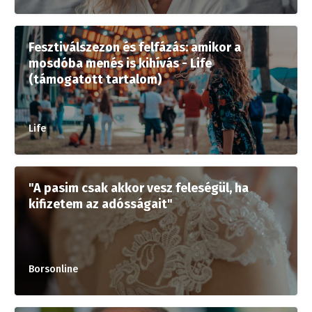
Fesztiválszezon és felfázás: amikor a
mosdóba menés is kihívás - Life
(támogatott tartalom)
Life
"A pasim csak akkor vesz feleségül, ha
kifizetem az adósságait"
Borsonline