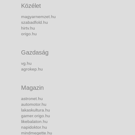
Közélet
magyarnemzet.hu
szabadfold.hu
hirtv.hu
origo.hu
Gazdaság
vg.hu
agrokep.hu
Magazin
astronet.hu
automotor.hu
lakaskultura.hu
gamer.origo.hu
likebalaton.hu
napidoktor.hu
mindmegette.hu