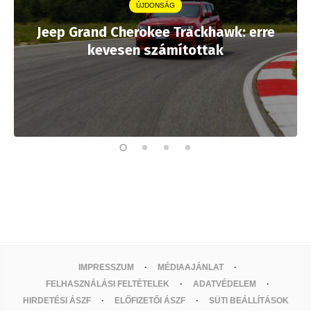
ÚJDONSÁG
Jeep Grand Cherokee Trackhawk: erre
kevesen számítottak
IMPRESSZUM
MÉDIAAJÁNLAT
FELHASZNÁLÁSI FELTÉTELEK
ADATVÉDELEM
HIRDETÉSI ÁSZF
ELŐFIZETŐI ÁSZF
SÜTI BEÁLLÍTÁSOK