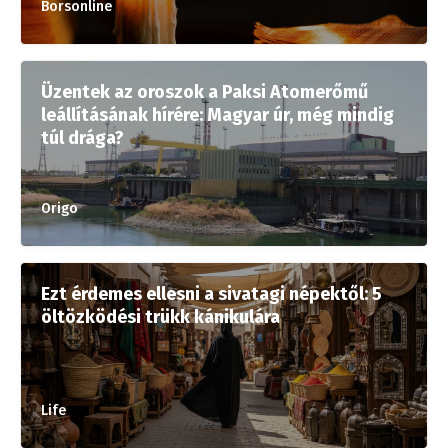
Borsonline
Üzentek az oroszok a Paksi Atomerőmű
leállításának hírére: Magyar úr, még mindig
túl drága?
Origo
Ezt érdemes ellesni a sivatagi népektől: 5
öltözködési trükk kánikulára
Life