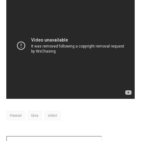
Hawaii
láva
videó