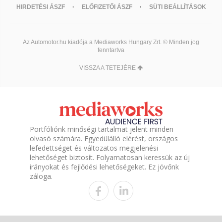
HIRDETÉSI ÁSZF
ELŐFIZETŐI ÁSZF
SÜTI BEÁLLÍTÁSOK
Az Automotor.hu kiadója a Mediaworks Hungary Zrt. © Minden jog
fenntartva
VISSZA A TETEJÉRE
Portfóliónk minőségi tartalmat jelent minden
olvasó számára. Egyedülálló elérést, országos
lefedettséget és változatos megjelenési
lehetőséget biztosít. Folyamatosan keressük az új
irányokat és fejlődési lehetőségeket. Ez jövőnk
záloga.