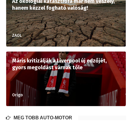
Az ökológiai katasztrófa már nem veszély,
hanem kézzel fogható valóság!
ZAOL
Máris kritizálják a Liverpool új edzőjét,
gyors megoldást várnak tőle
Origo
MÉG TÖBB AUTÓ-MOTOR