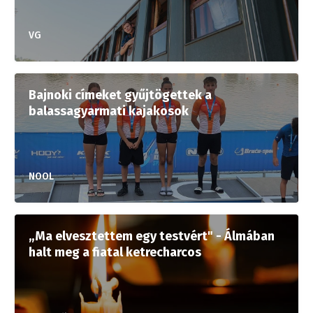
VG
Bajnoki címeket gyűjtögettek a
balassagyarmati kajakosok
NOOL
„Ma elvesztettem egy testvért" - Álmában
halt meg a fiatal ketrecharcos