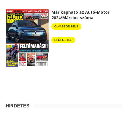
Már kapható az Autó-Motor
2024/Március száma
OLVASSON BELE
ELŐFIZETÉS
HIRDETÉS