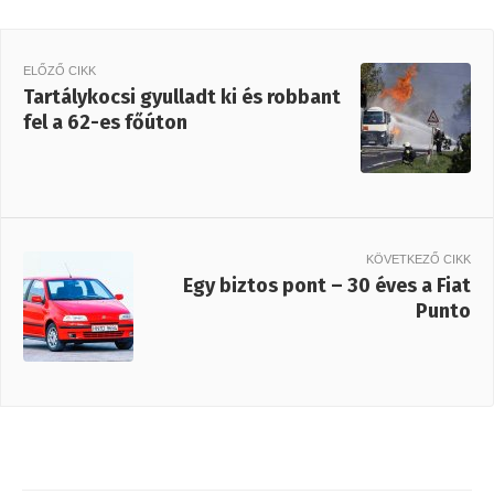
ELŐZŐ CIKK
Tartálykocsi gyulladt ki és robbant
fel a 62-es főúton
KÖVETKEZŐ CIKK
Egy biztos pont – 30 éves a Fiat
Punto