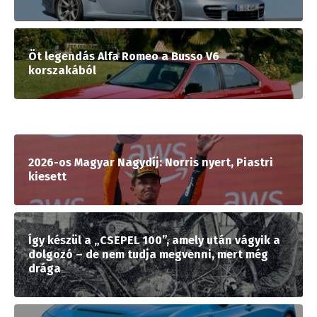
Öt legendás Alfa Romeo a Busso V6
korszakából
2026-os Magyar Nagydíj: Norris nyert, Piastri
kiesett
Így készül a „CSEPEL 100”, amely után vágyik a
dolgozó – de nem tudja megvenni, mert még
drága