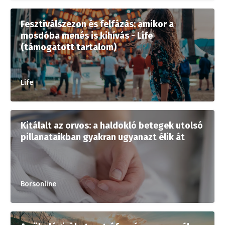
Fesztiválszezon és felfázás: amikor a
mosdóba menés is kihívás - Life
(támogatott tartalom)
Life
Kitálalt az orvos: a haldokló betegek utolsó
pillanataikban gyakran ugyanazt élik át
Borsonline