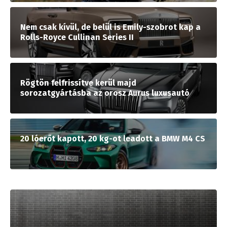
Nem csak kívül, de belül is Emily-szobrot kap a
Rolls-Royce Cullinan Series II
Rögtön felfrissítve kerül majd
sorozatgyártásba az orosz Aurus luxusautó
20 lóerőt kapott, 20 kg-ot leadott a BMW M4 CS