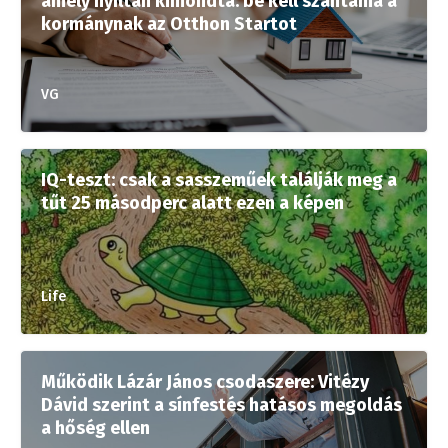
amely nyíltan kimondta: be kell szántania a
kormánynak az Otthon Startot
VG
IQ-teszt: csak a sasszeműek találják meg a
tűt 25 másodperc alatt ezen a képen
Life
Működik Lázár János csodaszere: Vitézy
Dávid szerint a sínfestés hatásos megoldás
a hőség ellen