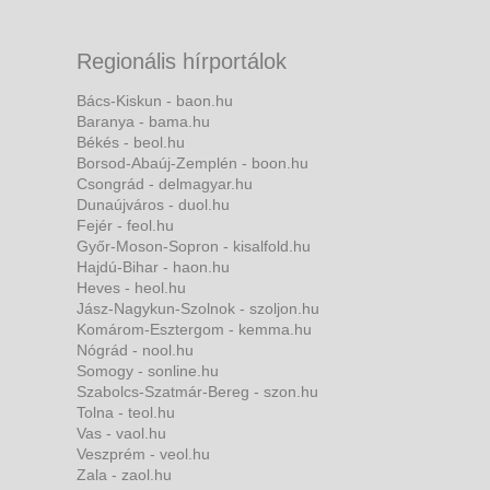
Regionális hírportálok
Bács-Kiskun - baon.hu
Baranya - bama.hu
Békés - beol.hu
Borsod-Abaúj-Zemplén - boon.hu
Csongrád - delmagyar.hu
Dunaújváros - duol.hu
Fejér - feol.hu
Győr-Moson-Sopron - kisalfold.hu
Hajdú-Bihar - haon.hu
Heves - heol.hu
Jász-Nagykun-Szolnok - szoljon.hu
Komárom-Esztergom - kemma.hu
Nógrád - nool.hu
Somogy - sonline.hu
Szabolcs-Szatmár-Bereg - szon.hu
Tolna - teol.hu
Vas - vaol.hu
Veszprém - veol.hu
Zala - zaol.hu