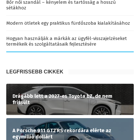
Bőr női szandál – kényelem és tartósság a hosszú
sétákhoz
Modern ötletek egy praktikus fürdőszoba kialakításához
Hogyan használják a márkák az ügyfél-visszajelzéseket
termékeik és szolgáltatásaik fejlesztésére
LEGFRISSEBB CIKKEK
Drágább lett a 2027-es Toyota bZ, de nem
frissült
A Porsche 911 GT2 RS rekordára elérte az
egymillió dollárt