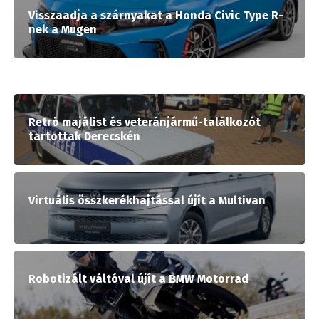
Visszaadja a szárnyakat a Honda Civic Type R-
nek a Mugen
Retró majálist és veteránjármű-találkozót
tartottak Derecskén
Virtuális összkerékhajtással újít a Multivan
Robotizált váltóval újít a BMW Motorrad