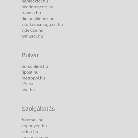
napidoktor.hu
mindmegette.hu
travelo.hu
dietaesfitnesz.hu
vitorlazasmagazin.hu
videkize.hu
tvmusor.hu
Bulvár
borsonline.hu
ripost.hu
metropol.hu
life.hu
she.hu
Szolgáltatás
freemail.hu
koponyeg.hu
videa.hu
lapcentrum.hu