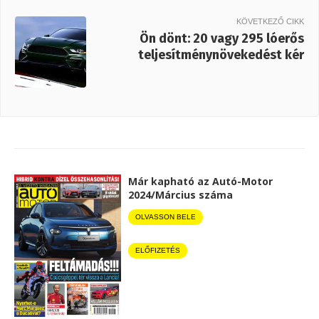
KÖVETKEZŐ CIKK
Ön dönt: 20 vagy 295 lóerős
teljesítménynövekedést kér
Már kapható az Autó-Motor
2024/Március száma
OLVASSON BELE
ELŐFIZETÉS