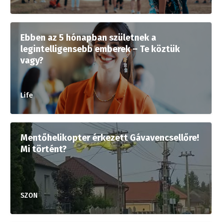
Ebben az 5 hónapban születnek a
legintelligensebb emberek – Te köztük
vagy?
Life
Mentőhelikopter érkezett Gávavencsellőre!
Mi történt?
SZON