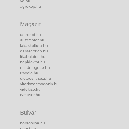
vg.hu
agrokep.hu
Magazin
astronet.hu
automotor.hu
lakaskultura.hu
gamer.origo.hu
likebalaton.hu
napidoktor.hu
mindmegette.hu
travelo.hu
dietaesfitnesz.hu
vitorlazasmagazin.hu
videkize.hu
tvmusor.hu
Bulvár
borsonline.hu
ripost.hu