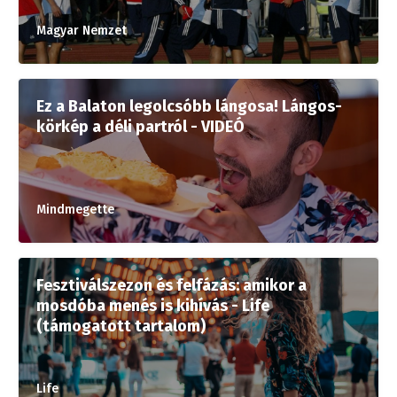
Magyar Nemzet
Ez a Balaton legolcsóbb lángosa! Lángos-
körkép a déli partról - VIDEÓ
Mindmegette
Fesztiválszezon és felfázás: amikor a
mosdóba menés is kihívás - Life
(támogatott tartalom)
Life