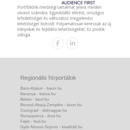
Portfóliónk minőségi tartalmat jelent minden
olvasó számára. Egyedülálló elérést, országos
lefedettséget és változatos megjelenési
lehetőséget biztosít. Folyamatosan keressük az új
irányokat és fejlődési lehetőségeket. Ez jövőnk
záloga.
Regionális hírportálok
Bács-Kiskun - baon.hu
Baranya - bama.hu
Békés - beol.hu
Borsod-Abaúj-Zemplén - boon.hu
Csongrád - delmagyar.hu
Dunaújváros - duol.hu
Fejér - feol.hu
Győr-Moson-Sopron - kisalfold.hu