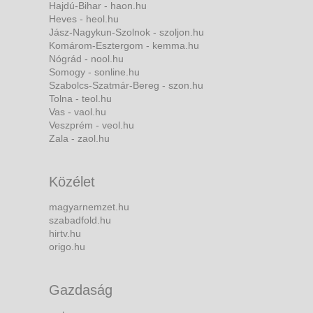
Hajdú-Bihar - haon.hu
Heves - heol.hu
Jász-Nagykun-Szolnok - szoljon.hu
Komárom-Esztergom - kemma.hu
Nógrád - nool.hu
Somogy - sonline.hu
Szabolcs-Szatmár-Bereg - szon.hu
Tolna - teol.hu
Vas - vaol.hu
Veszprém - veol.hu
Zala - zaol.hu
Közélet
magyarnemzet.hu
szabadfold.hu
hirtv.hu
origo.hu
Gazdaság