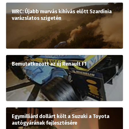
WRC: Újabb murvás kihívás előtt Szardínia
varázslatos szigetén
Bemutatkozott az új Renault F1
Egymilliárd dollárt költ a Suzuki a Toyota
autógyárának fejlesztésére