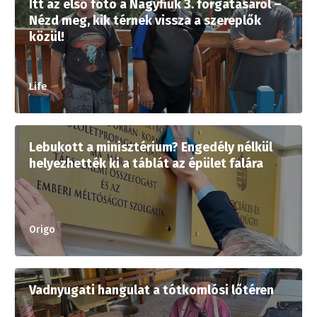
Itt az első fotó a Nagyfiúk 3. forgatásáról –
Nézd meg, kik térnek vissza a szereplők
közül!
Life
Lebukott a minisztérium? Engedély nélkül
helyezhették ki a táblát az épület falára
Origo
Vadnyugati hangulat a tótkomlósi lőtéren