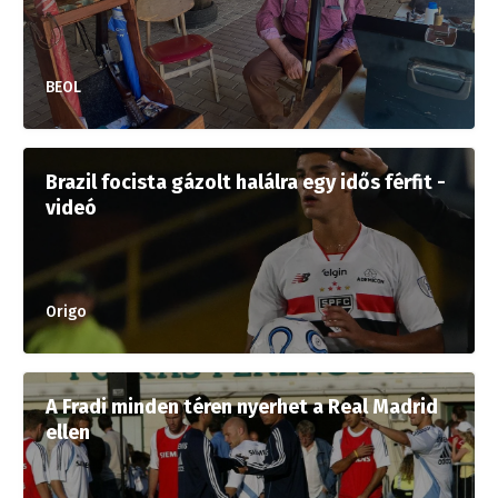
BEOL
Brazil focista gázolt halálra egy idős férfit -
videó
Origo
A Fradi minden téren nyerhet a Real Madrid
ellen