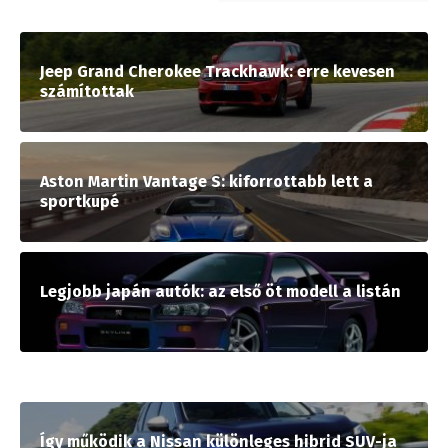
Jeep Grand Cherokee Trackhawk: erre kevesen
számítottak
Aston Martin Vantage S: kiforrottabb lett a
sportkupé
Legjobb japán autók: az első öt modell a listán
Így működik a Nissan különleges hibrid SUV-ja