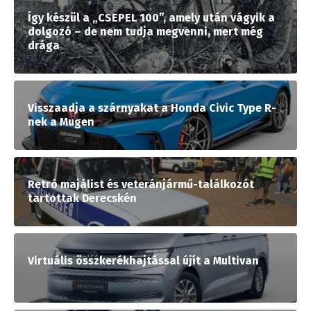
Így készül a „CSEPEL 100”, amely után vágyik a
dolgozó – de nem tudja megvenni, mert még
drága
Visszaadja a szárnyakat a Honda Civic Type R-
nek a Mugen
Retró majálist és veteránjármű-találkozót
tartottak Derecskén
Virtuális összkerékhajtással újít a Multivan