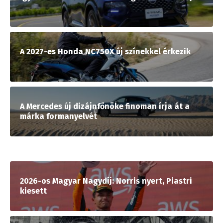
A 2027-es Honda NC750X új színekkel érkezik
A Mercedes új dizájnfőnöke finoman írja át a
márka formanyelvét
2026-os Magyar Nagydíj: Norris nyert, Piastri
kiesett