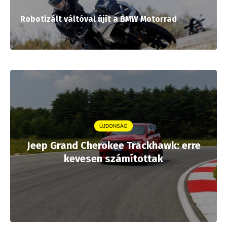
Robotizált váltóval újít a BMW Motorrad
ÚJDONSÁG
Jeep Grand Cherokee Trackhawk: erre
kevesen számítottak