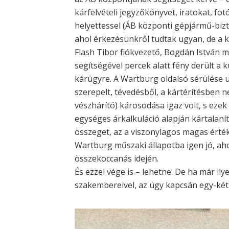
kárfelvételi jegyzőkönyvet, iratokat, fo
helyettessel (ÁB központi gépjármű-bizto
ahol érkezésünkről tudtak ugyan, de a 
Flash Tibor fiókvezető, Bogdán István m
segítségével percek alatt fény derült a
kárügyre. A Wartburg oldalsó sérülése u
szerepelt, tévedésből, a kártérítésben 
vészhárító) károsodása igaz volt, s ezek 
egységes árkalkuláció alapján kártalan
összeget, az a viszonylagos magas érték
Wartburg műszaki állapotba igen jó, ah
összekoccanás idején.
És ezzel vége is – lehetne. De ha már il
szakembereivel, az ügy kapcsán egy-két 