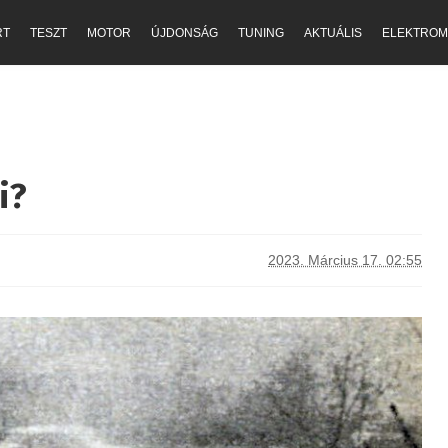
RT
TESZT
MOTOR
ÚJDONSÁG
TUNING
AKTUÁLIS
ELEKTROM
i?
2023. Március 17. 02:55