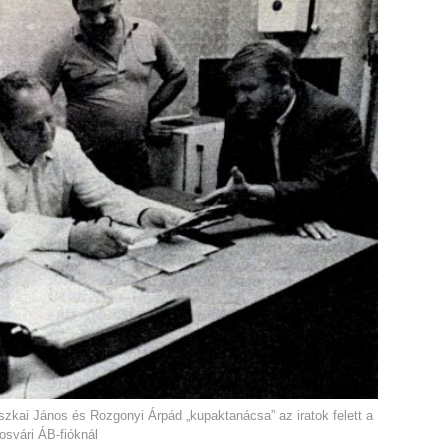
zkai János és Rozgonyi Árpád „kupaktanácsa” az iratok felett a
osvári ÁB-fióknál