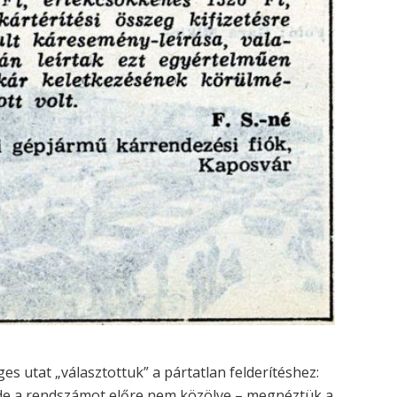
s utat „választottuk” a pártatlan felderítéshez:
 de a rendszámot előre nem közölve – megnéztük a