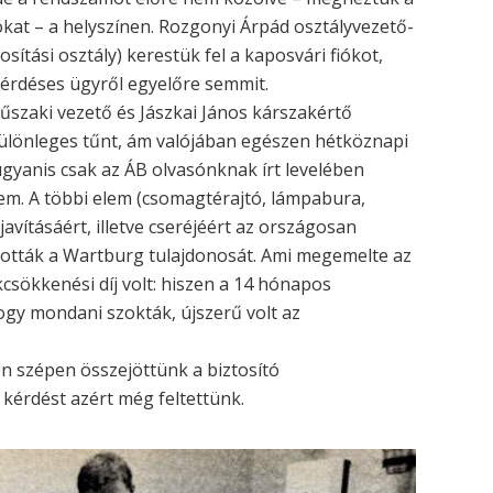
tókat – a helyszínen. Rozgonyi Árpád osztályvezető-
sítási osztály) kerestük fel a kaposvári fiókot,
kérdéses ügyről egyelőre semmit.
űszaki vezető és Jászkai János kárszakértő
 különleges tűnt, ám valójában egészen hétköznapi
gyanis csak az ÁB olvasónknak írt levelében
nem. A többi elem (csomagtérajtó, lámpabura,
javításáért, illetve cseréjéért az országosan
ították a Wartburg tulajdonosát. Ami megemelte az
csökkenési díj volt: hiszen a 14 hónapos
ogy mondani szokták, újszerű volt az
yen szépen összejöttünk a biztosító
kérdést azért még feltettünk.