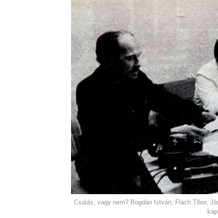
Csalás, vagy nem? Bogdán István, Flach Tibor, Jás
kap