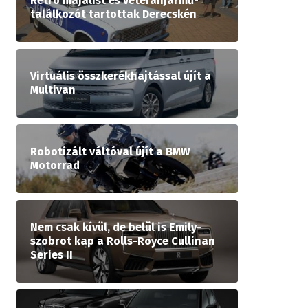
Retró majálist és veteránjármű-
találkozót tartottak Derecskén
Virtuális összkerékhajtással újít a
Multivan
Robotizált váltóval újít a BMW
Motorrad
Nem csak kívül, de belül is Emily-
szobrot kap a Rolls-Royce Cullinan
Series II