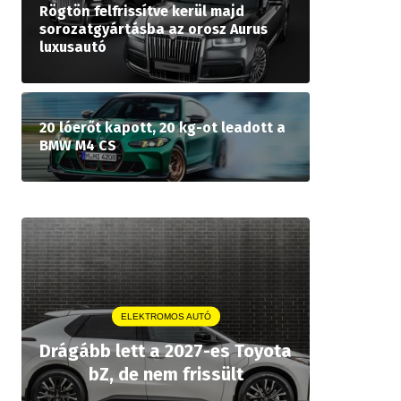
Rögtön felfrissítve kerül majd
sorozatgyártásba az orosz Aurus
luxusautó
20 lóerőt kapott, 20 kg-ot leadott a
BMW M4 CS
ELEKTROMOS AUTÓ
A P
Drágább lett a 2027-es Toyota
rekordár
bZ, de nem frissült