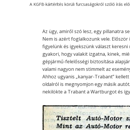
A KGFB-kártérítés körüli furcsaságokról szóló írás 
Az ügy, amiről szó lesz, egy pillanatra se
Nem is azért foglalkozunk vele. Először i
figyelünk és igyekszünk választ keresni
gyakori, hogy valakit izgatna, kinek, mi
gépjármű-felelősségi biztosítása alapján
valami nagyon nem stimmelt az esemény 
Ahhoz ugyanis „kanyar-Trabant” kellett
oldalról is megnyomjon egy másik autót
nekilökte a Trabant a Wartburgot és így 