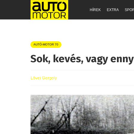
HÍREK
EXTRA
SPO
AUTÓ-MOTOR 70
Sok, kevés, vagy enny
Lővei Gergely