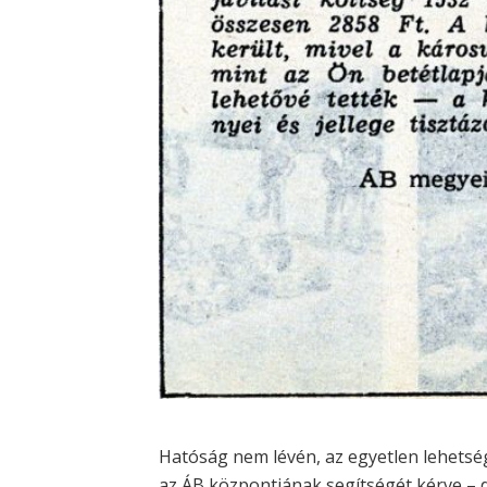
Hatóság nem lévén, az egyetlen lehetsége
az ÁB központjának segítségét kérve –