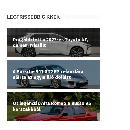
LEGFRISSEBB CIKKEK
Drágább lett a 2027-es Toyota bZ,
de nem frissült
A Porsche 911 GT2 RS rekordára
elérte az egymillió dollárt
Öt legendás Alfa Romeo a Busso V6
korszakából