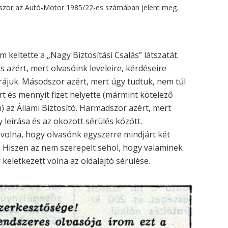
először az Autó-Motor 1985/22-es számában jelent meg.
m keltette a „Nagy Biztosítási Csalás” látszatát.
s azért, mert olvasóink leveleire, kérdéseire
 rájuk. Másodszor azért, mert úgy tudtuk, nem túl
ért és mennyit fizet helyette (mármint kötelező
) az Állami Biztosító. Harmadszor azért, mert
leírása és az okozott sérülés között.
 volna, hogy olvasónk egyszerre mindjárt két
. Hiszen az nem szerepelt sehol, hogy valaminek
keletkezett volna az oldalajtó sérülése.