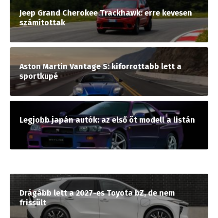
Jeep Grand Cherokee Trackhawk: erre kevesen
számítottak
Aston Martin Vantage S: kiforrottabb lett a
sportkupé
Legjobb japán autók: az első öt modell a listán
Drágább lett a 2027-es Toyota bZ, de nem
frissült