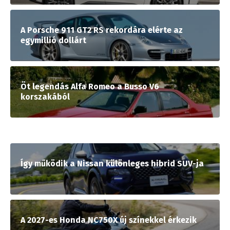
A Porsche 911 GT2 RS rekordára elérte az
egymillió dollárt
Öt legendás Alfa Romeo a Busso V6
korszakából
Így működik a Nissan különleges hibrid SUV-ja
A 2027-es Honda NC750X új színekkel érkezik