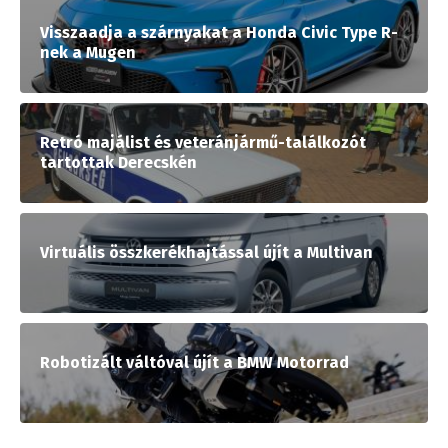
Visszaadja a szárnyakat a Honda Civic Type R-
nek a Mugen
Retró majálist és veteránjármű-találkozót
tartottak Derecskén
Virtuális összkerékhajtással újít a Multivan
Robotizált váltóval újít a BMW Motorrad