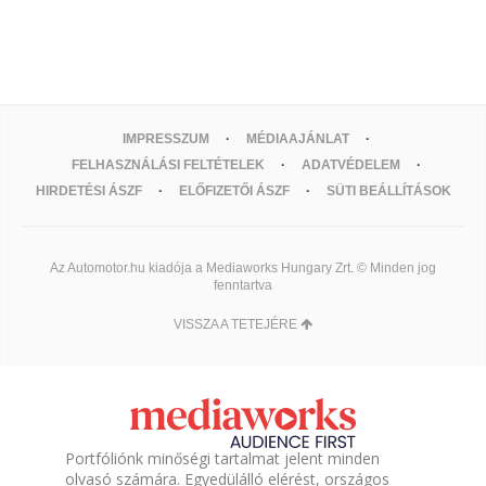
IMPRESSZUM
MÉDIAAJÁNLAT
FELHASZNÁLÁSI FELTÉTELEK
ADATVÉDELEM
HIRDETÉSI ÁSZF
ELŐFIZETŐI ÁSZF
SÜTI BEÁLLÍTÁSOK
Az Automotor.hu kiadója a Mediaworks Hungary Zrt. © Minden jog
fenntartva
VISSZA A TETEJÉRE
Portfóliónk minőségi tartalmat jelent minden
olvasó számára. Egyedülálló elérést, országos