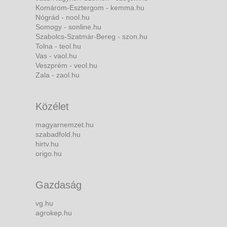
Komárom-Esztergom - kemma.hu
Nógrád - nool.hu
Somogy - sonline.hu
Szabolcs-Szatmár-Bereg - szon.hu
Tolna - teol.hu
Vas - vaol.hu
Veszprém - veol.hu
Zala - zaol.hu
Közélet
magyarnemzet.hu
szabadfold.hu
hirtv.hu
origo.hu
Gazdaság
vg.hu
agrokep.hu