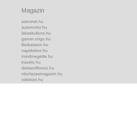
Magazin
astronet.hu
automotor.hu
lakaskultura.hu
gamer.origo.hu
likebalaton.hu
napidoktor.hu
mindmegette.hu
travelo.hu
dietaesfitnesz.hu
vitorlazasmagazin.hu
videkize.hu
tvmusor.hu
Bulvár
borsonline.hu
ripost.hu
metropol.hu
life.hu