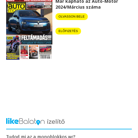
Már kapható az Autó-Motor
2024/Március száma
OLVASSON BELE
ELŐFIZETÉS
Tudod mi az a monoblokkos wc?