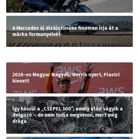
A Mercedes új dizájnfőnöke finoman írja át a
márka formanyelvét
2026-os Magyar Nagydíj: Norris nyert, Piastri
kiesett
Így készül a „CSEPEL 100”, amely után vágyik a
dolgozó – de nem tudja megvenni, mert még
drága