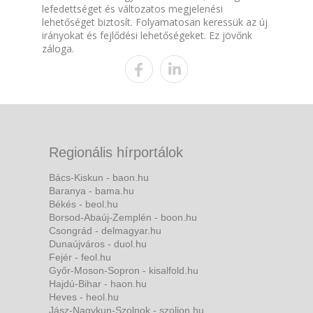
lefedettséget és változatos megjelenési
lehetőséget biztosít. Folyamatosan keressük az új
irányokat és fejlődési lehetőségeket. Ez jövőnk
záloga.
Regionális hírportálok
Bács-Kiskun - baon.hu
Baranya - bama.hu
Békés - beol.hu
Borsod-Abaúj-Zemplén - boon.hu
Csongrád - delmagyar.hu
Dunaújváros - duol.hu
Fejér - feol.hu
Győr-Moson-Sopron - kisalfold.hu
Hajdú-Bihar - haon.hu
Heves - heol.hu
Jász-Nagykun-Szolnok - szoljon.hu