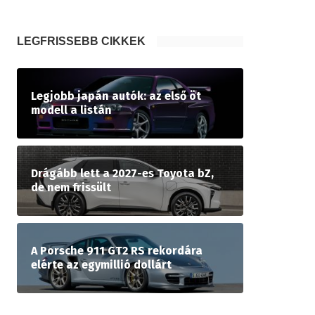
LEGFRISSEBB CIKKEK
Legjobb japán autók: az első öt
modell a listán
Drágább lett a 2027-es Toyota bZ,
de nem frissült
A Porsche 911 GT2 RS rekordára
elérte az egymillió dollárt