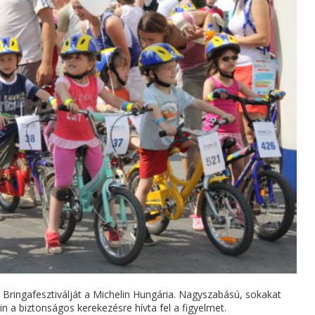
ringafesztiválját a Michelin Hungária. Nagyszabású, sokakat
 a biztonságos kerekezésre hívta fel a figyelmet.