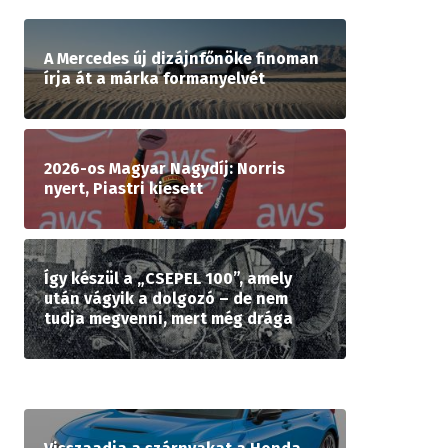
A Mercedes új dizájnfőnöke finoman
írja át a márka formanyelvét
2026-os Magyar Nagydíj: Norris
nyert, Piastri kiesett
Így készül a „CSEPEL 100”, amely
után vágyik a dolgozó – de nem
tudja megvenni, mert még drága