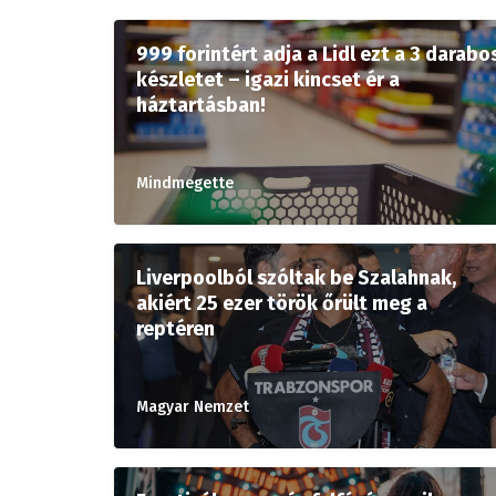
999 forintért adja a Lidl ezt a 3 darabo
készletet – igazi kincset ér a
háztartásban!
Mindmegette
Liverpoolból szóltak be Szalahnak,
akiért 25 ezer török őrült meg a
reptéren
Magyar Nemzet