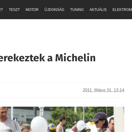
RT
TESZT
MOTOR
ÚJDONSÁG
TUNING
AKTUÁLIS
ELEKTROM
erekeztek a Michelin
2011. Május 31. 13:14