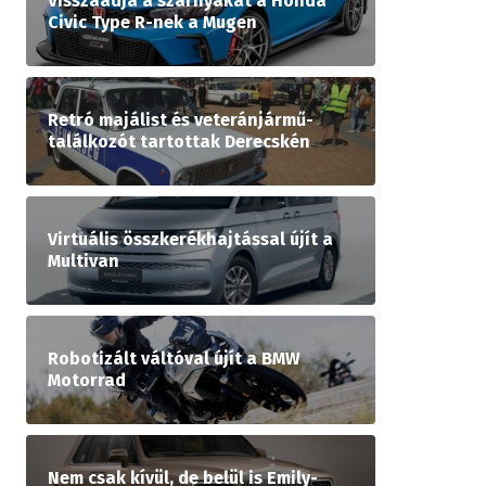
Visszaadja a szárnyakat a Honda
Civic Type R-nek a Mugen
Retró majálist és veteránjármű-
találkozót tartottak Derecskén
Virtuális összkerékhajtással újít a
Multivan
Robotizált váltóval újít a BMW
Motorrad
Nem csak kívül, de belül is Emily-