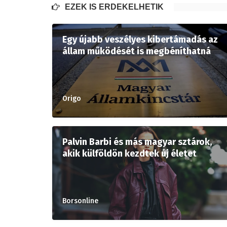
EZEK IS ÉRDEKELHETIK
Egy újabb veszélyes kibertámadás az
állam működését is megbéníthatná
Origo
Palvin Barbi és más magyar sztárok,
akik külföldön kezdtek új életet
Borsonline