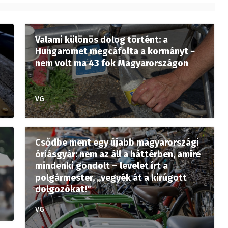
Valami különös dolog történt: a
Hungaromet megcáfolta a kormányt −
nem volt ma 43 fok Magyarországon
VG
Csődbe ment egy újabb magyarországi
óriásgyár: nem az áll a háttérben, amire
mindenki gondolt – levelet írt a
polgármester, „vegyék át a kirúgott
dolgozókat!"
VG