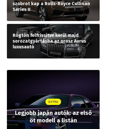
szobrot kap a Rolls-Royce Cullinan
Series II
Rögtön felfrissítve kerül majd
sorozatgyártásba az orosz Aurus
luxusautó
EXTRA
Legjobb japán autók: az első
Drágább 
öt modell a listán
bZ,