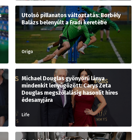
s
Utolsó pillanatos változtatás: Borbély
Balázs belenyúlt a Fradi keretébe
Origo
Michael Douglas gyönyörű lánya
mindenkit lenyűgözött: Carys Zeta
Douglas megszólalásig hasonlít híres
édesanyjára
Life