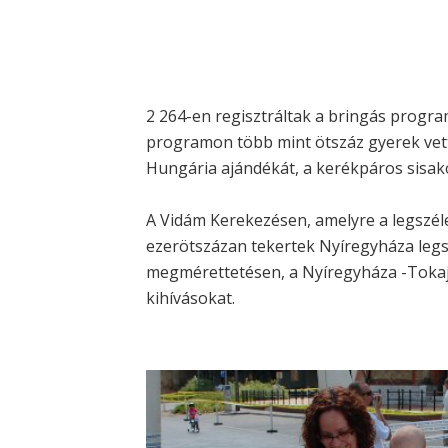
2 264-en regisztráltak a bringás progra
programon több mint ötszáz gyerek vett
Hungária ajándékát, a kerékpáros sisak
A Vidám Kerekezésen, amelyre a legszél
ezerötszázan tekertek Nyíregyháza legsz
megmérettetésen, a Nyíregyháza -Tokaj
kihívásokat.