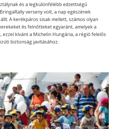
sztálynak és a legkülönfélébb edzettségű
BringaRally verseny volt, a nap egészének
llt. A kerékpáros sisak mellett, számos olyan
gyerekeket és felnőtteket egyaránt, amelyek a
ezzel kívánt a Michelin Hungária, a régió felelős
özúti biztonság javításához.