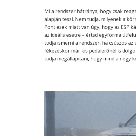
Mi a rendszer hátránya, hogy csak reagál,
alapján teszi. Nem tudja, milyenek a kör
Pont ezek miatt van úgy, hogy az ESP k
az ideális esetre – értsd egyforma útfelü
tudja ismerni a rendszer, ha csúszós az 
fékezéskor már kis pedálerőnél is dolgo
tudja megállapítani, hogy mind a négy ke