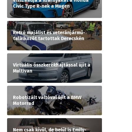
Visszaadja a szárnyakat a Honda
Civic Type R-nek a Mugen
Retró majálist és veteránjármű-
találkozót tartottak Derecskén
Virtuális összkerékhajtással újít a
Multivan
Robotizált váltóval újít a BMW
Motorrad
Nem csak kívül, de belül is Emily-