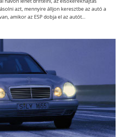
l havon lehet driftelni, az elsőkerékhajtás
yásolni azt, mennyire álljon keresztbe az autó a
van, amikor az ESP dobja el az autót…