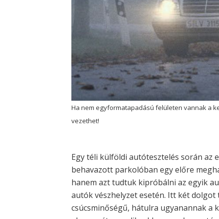
Ha nem egyformatapadású felületen vannak a ke
vezethet!
Egy téli külföldi autótesztelés során az e
behavazott parkolóban egy előre megha
hanem azt tudtuk kipróbálni az egyik a
autók vészhelyzet esetén. Itt két dolgo
csúcsminőségű, hátulra ugyanannak a k