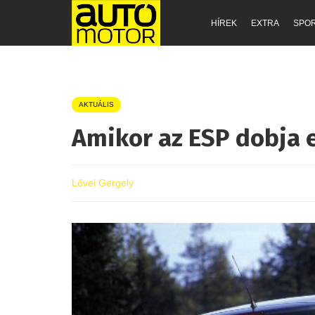
HÍREK
EXTRA
SPO
AKTUÁLIS
Amikor az ESP dobja e
Lővei Gergely