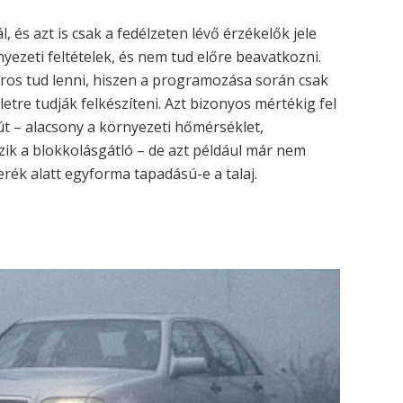
 és azt is csak a fedélzeten lévő érzékelők jele
nyezeti feltételek, és nem tud előre beavatkozni.
áros tud lenni, hiszen a programozása során csak
letre tudják felkészíteni. Azt bizonyos mértékig fel
út – alacsony a környezeti hőmérséklet,
zik a blokkolásgátló – de azt például már nem
rék alatt egyforma tapadású-e a talaj.