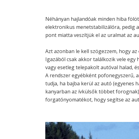
Néhányan hajlandóak minden hiba fölött
elektronikus menetstabilizálóra, pedig 
pont miatta veszítjük el az uralmat az au
Azt azonban le kell szögezzem, hogy az 
Igazából csak akkor találkozik vele egy 
vagy esetleg telepakolt autóval halad, é
A rendszer egyébként pofonegyszerű, a
tudja, ha bajba kerül az autó (egyenes
kanyarban az ívkülsők többet forognak),
forgatónyomatékot, hogy segítse az autó