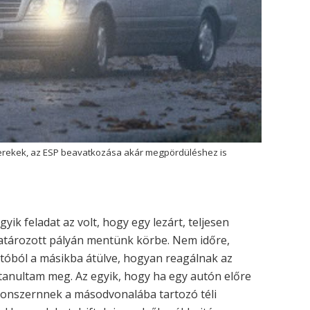
rekek, az ESP beavatkozása akár megpördüléshez is
gyik feladat az volt, hogy egy lezárt, teljesen
tározott pályán mentünk körbe. Nem időre,
utóból a másikba átülve, hogyan reagálnak az
t tanultam meg. Az egyik, hogy ha egy autón előre
onszernnek a másodvonalába tartozó téli