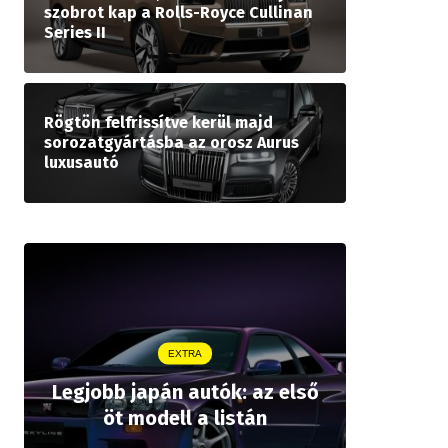
szobrot kap a Rolls-Royce Cullinan
Series II
Rögtön felfrissítve kerül majd
sorozatgyártásba az orosz Aurus
luxusautó
EXTRA
Legjobb japán autók: az első
Drágább 
öt modell a listán
bZ,