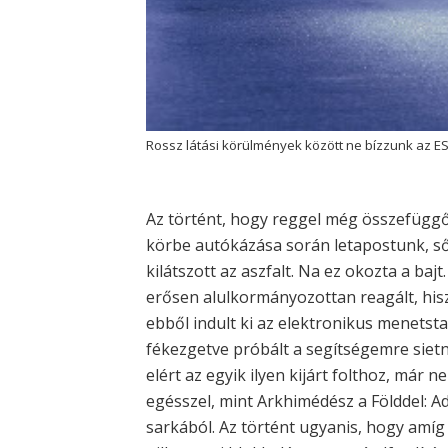
Rossz látási körülmények között ne bízzunk az ESP
Az történt, hogy reggel még összefüggő
körbe autókázása során letapostunk, sőt,
kilátszott az aszfalt. Na ez okozta a baj
erősen alulkormányozottan reagált, hisze
ebből indult ki az elektronikus menetsta
fékezgetve próbált a segítségemre sietni
elért az egyik ilyen kijárt folthoz, már 
egésszel, mint Arkhimédész a Földdel: A
sarkából. Az történt ugyanis, hogy amíg 