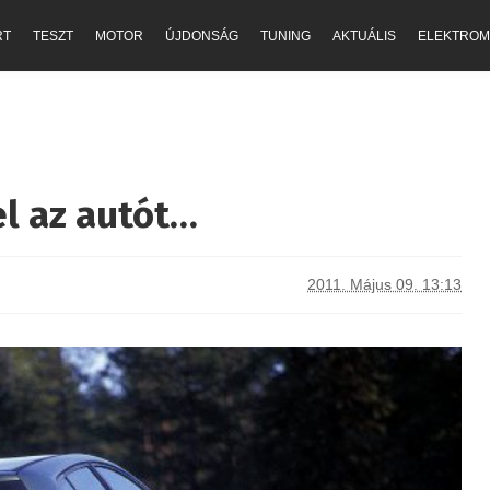
RT
TESZT
MOTOR
ÚJDONSÁG
TUNING
AKTUÁLIS
ELEKTROM
l az autót…
2011. Május 09. 13:13