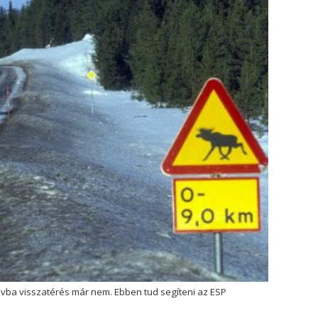
ávba visszatérés már nem. Ebben tud segíteni az ESP