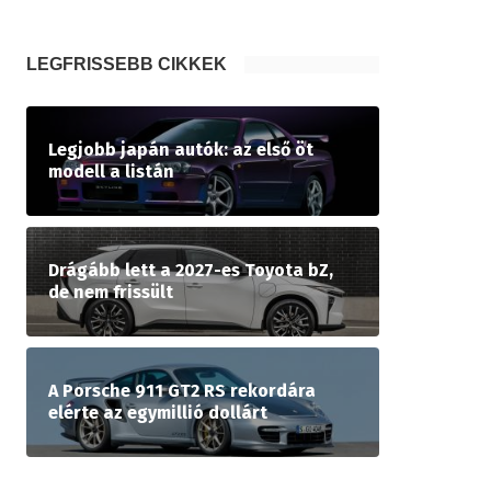
LEGFRISSEBB CIKKEK
Legjobb japán autók: az első öt
modell a listán
Drágább lett a 2027-es Toyota bZ,
de nem frissült
A Porsche 911 GT2 RS rekordára
elérte az egymillió dollárt