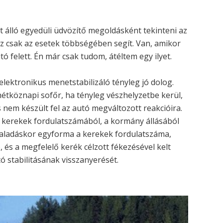
 álló egyedüli üdvözítő megoldásként tekinteni az
az csak az esetek többségében segít. Van, amikor
tó felett. Én már csak tudom, átéltem egy ilyet.
elektronikus menetstabilizáló tényleg jó dolog.
hétköznapi sofőr, ha tényleg vészhelyzetbe kerül,
s nem készült fel az autó megváltozott reakcióira.
 kerekek fordulatszámából, a kormány állásából
 haladáskor egyforma a kerekek fordulatszáma,
 és a megfelelő kerék célzott fékezésével kelt
 stabilitásának visszanyerését.