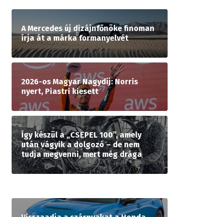
A Mercedes új dizájnfőnöke finoman
írja át a márka formanyelvét
2026-os Magyar Nagydíj: Norris
nyert, Piastri kiesett
Így készül a „CSEPEL 100”, amely
után vágyik a dolgozó – de nem
tudja megvenni, mert még drága