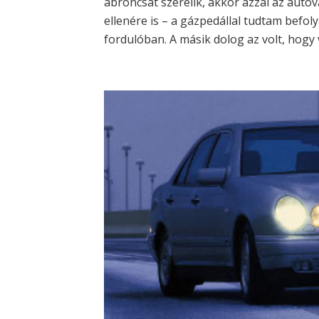
abroncsát szerelik, akkor azzal az autóva
ellenére is – a gázpedállal tudtam befol
fordulóban. A másik dolog az volt, hogy 