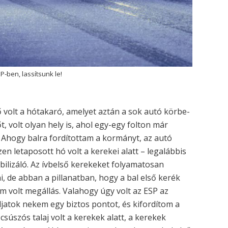
-ben, lassítsunk le!
 volt a hótakaró, amelyet aztán a sok autó körbe-
 volt olyan hely is, ahol egy-egy folton már
t. Ahogy balra fordítottam a kormányt, az autó
n letaposott hó volt a kerekei alatt – legalábbis
bilizáló. Az ívbelső kerekeket folyamatosan
, de abban a pillanatban, hogy a bal első kerék
nem volt megállás. Valahogy úgy volt az ESP az
djatok nekem egy biztos pontot, és kifordítom a
csúszós talaj volt a kerekek alatt, a kerekek