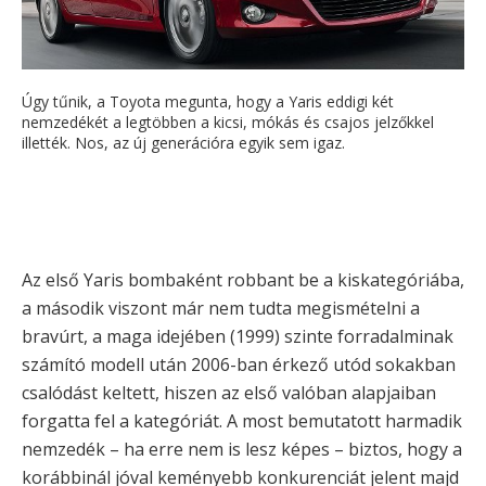
Úgy tűnik, a Toyota megunta, hogy a Yaris eddigi két
nemzedékét a legtöbben a kicsi, mókás és csajos jelzőkkel
illették. Nos, az új generációra egyik sem igaz.
Az első Yaris bombaként robbant be a kiskategóriába,
a második viszont már nem tudta megismételni a
bravúrt, a maga idejében (1999) szinte forradalminak
számító modell után 2006-ban érkező utód sokakban
csalódást keltett, hiszen az első valóban alapjaiban
forgatta fel a kategóriát. A most bemutatott harmadik
nemzedék – ha erre nem is lesz képes – biztos, hogy a
korábbinál jóval keményebb konkurenciát jelent majd