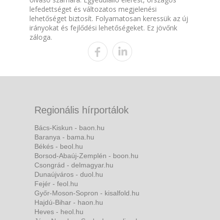
lefedettséget és változatos megjelenési
lehetőséget biztosít. Folyamatosan keressük az új
irányokat és fejlődési lehetőségeket. Ez jövőnk
záloga.
Regionális hírportálok
Bács-Kiskun - baon.hu
Baranya - bama.hu
Békés - beol.hu
Borsod-Abaúj-Zemplén - boon.hu
Csongrád - delmagyar.hu
Dunaújváros - duol.hu
Fejér - feol.hu
Győr-Moson-Sopron - kisalfold.hu
Hajdú-Bihar - haon.hu
Heves - heol.hu