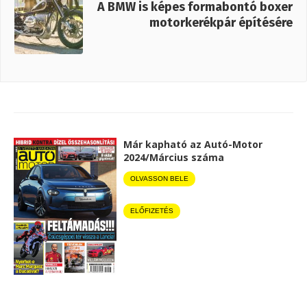
A BMW is képes formabontó boxer
motorkerékpár építésére
Már kapható az Autó-Motor
2024/Március száma
OLVASSON BELE
ELŐFIZETÉS