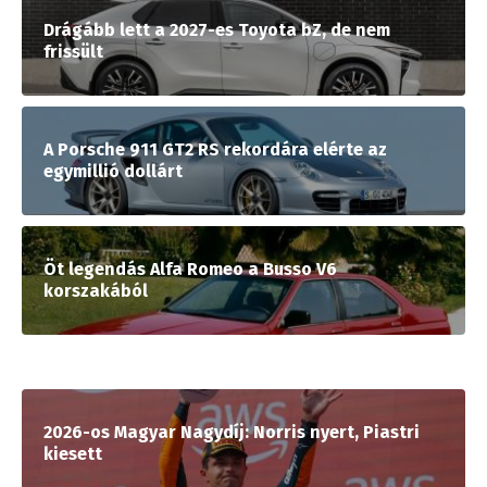
Drágább lett a 2027-es Toyota bZ, de nem
frissült
A Porsche 911 GT2 RS rekordára elérte az
egymillió dollárt
Öt legendás Alfa Romeo a Busso V6
korszakából
2026-os Magyar Nagydíj: Norris nyert, Piastri
kiesett