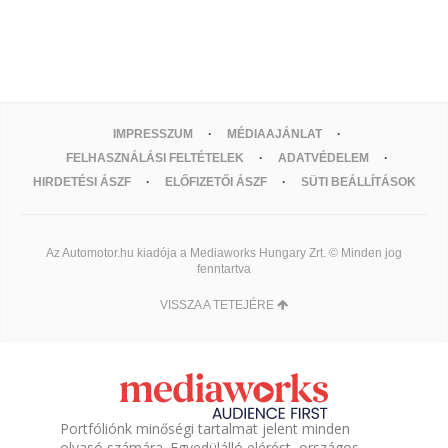
IMPRESSZUM
MÉDIAAJÁNLAT
FELHASZNÁLÁSI FELTÉTELEK
ADATVÉDELEM
HIRDETÉSI ÁSZF
ELŐFIZETŐI ÁSZF
SÜTI BEÁLLÍTÁSOK
Az Automotor.hu kiadója a Mediaworks Hungary Zrt. © Minden jog
fenntartva
VISSZA A TETEJÉRE
Portfóliónk minőségi tartalmat jelent minden
olvasó számára. Egyedülálló elérést, országos