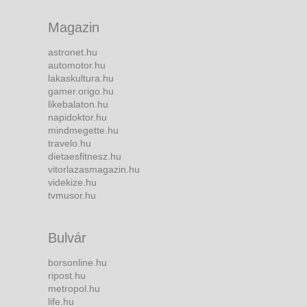
Magazin
astronet.hu
automotor.hu
lakaskultura.hu
gamer.origo.hu
likebalaton.hu
napidoktor.hu
mindmegette.hu
travelo.hu
dietaesfitnesz.hu
vitorlazasmagazin.hu
videkize.hu
tvmusor.hu
Bulvár
borsonline.hu
ripost.hu
metropol.hu
life.hu