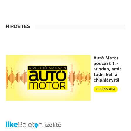
HIRDETÉS
Autó-Motor
podcast 1. -
Minden, amit
tudni kell a
chiphiányról
ELOLVASOM