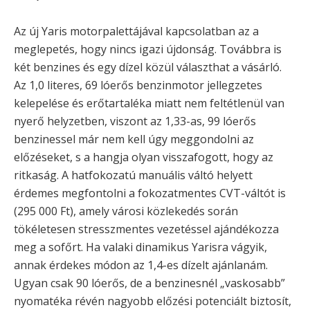
Az új Yaris motorpalettájával kapcsolatban az a
meglepetés, hogy nincs igazi újdonság. Továbbra is
két benzines és egy dízel közül választhat a vásárló.
Az 1,0 literes, 69 lóerős benzinmotor jellegzetes
kelepelése és erőtartaléka miatt nem feltétlenül van
nyerő helyzetben, viszont az 1,33-as, 99 lóerős
benzinessel már nem kell úgy meggondolni az
előzéseket, s a hangja olyan visszafogott, hogy az
ritkaság. A hatfokozatú manuális váltó helyett
érdemes megfontolni a fokozatmentes CVT-váltót is
(295 000 Ft), amely városi közlekedés során
tökéletesen stresszmentes vezetéssel ajándékozza
meg a sofőrt. Ha valaki dinamikus Yarisra vágyik,
annak érdekes módon az 1,4-es dízelt ajánlanám.
Ugyan csak 90 lóerős, de a benzinesnél „vaskosabb”
nyomatéka révén nagyobb előzési potenciált biztosít,