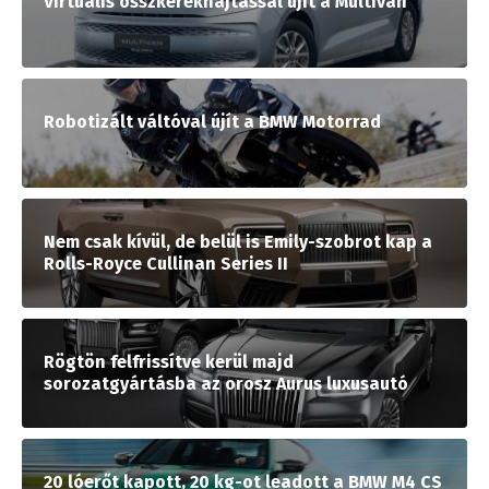
Virtuális összkerékhajtással újít a Multivan
Robotizált váltóval újít a BMW Motorrad
Nem csak kívül, de belül is Emily-szobrot kap a
Rolls-Royce Cullinan Series II
Rögtön felfrissítve kerül majd
sorozatgyártásba az orosz Aurus luxusautó
20 lóerőt kapott, 20 kg-ot leadott a BMW M4 CS