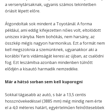
a versenytársaknak, ugyanis számos tekintetben
óriásit lépett előre.
Átgondoltak sok mindent a Toyotánál. A forma
például, ami eddig kifejezetten nőies volt, eltolódott
uniszex irányba. Nem bohókás, nem harsány, az
összkép mégis nagyon harmonikus. Ezt a formát nem
kell megszoknia a szemünknek, ugyanakkor aki a
korábbi Yaris vidámságát keresi az újban, az csalódni
fog. Ezt leszámítva azonban mindenben túlnőtt
elődjén a kisautó harmadik nemzedéke.
Már a hátsó sorban sem kell kuporogni
Sokkal tágasabb az autó, s bár a 13,5 centis
hossznövekedéssel (3885 mm) még mindig nem érte
el a 4,0 méteres határt, egyértelműen felnőttesebbek