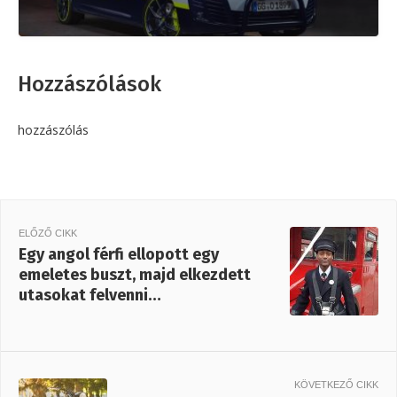
Hozzászólások
hozzászólás
ELŐZŐ CIKK
Egy angol férfi ellopott egy
emeletes buszt, majd elkezdett
utasokat felvenni…
KÖVETKEZŐ CIKK