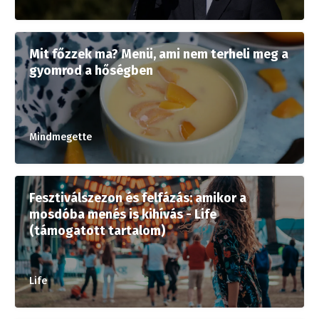
Mit főzzek ma? Menü, ami nem terheli meg a
gyomrod a hőségben
Mindmegette
Fesztiválszezon és felfázás: amikor a
mosdóba menés is kihívás - Life
(támogatott tartalom)
Life