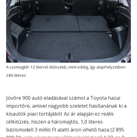
A csomagtér 12 literrel öblösebb, mint eddig, így alaphelyzetben
286 literes
Jövőre 900 autó eladásával számol a Toyota hazai
importőre, amivel nagyobb szeletet hasítanának ki a
kisautók piaci tortájából. Az ár alapján ez reális
célkitűzés, hiszen a háromajtós, 1,0 literes
bázismodell 3 millió Ft alatti áron vihető haza (2 895