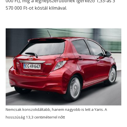
000 Ft), míg a legnépszerűbbnek ígérkező 1,33-as 3
570 000 Ft-ot kóstál klímával.
Nemcsak konszolidáltabb, hanem nagyobb is lett a Yaris. A
hosszúság 13,3 centiméterrel nőtt