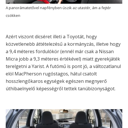
A panorámatetővel napfényben úszik az utastér, ám a fejtér
csökken
Azért viszont dicséret illeti a Toyotát, hogy
közvetlenebb áttételezésű a kormányzás, illetve hogy
a 9,4 méteres fordulókör (ennél már csak a Nissan
Micra jobb a 9,3 méteres értékével) miatt gyerekjáték
terelgetni a Yarist. A futómű is pont jó, a változatlanul
elöl MacPherson rugóstagos, hátul csatolt
hosszlengőkaros egységek egészen megnyerő
úthibaelnyelő képességről tettek tanúbizonyságot.