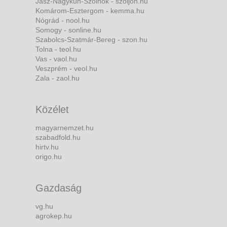
Jász-Nagykun-Szolnok - szoljon.hu
Komárom-Esztergom - kemma.hu
Nógrád - nool.hu
Somogy - sonline.hu
Szabolcs-Szatmár-Bereg - szon.hu
Tolna - teol.hu
Vas - vaol.hu
Veszprém - veol.hu
Zala - zaol.hu
Közélet
magyarnemzet.hu
szabadfold.hu
hirtv.hu
origo.hu
Gazdaság
vg.hu
agrokep.hu