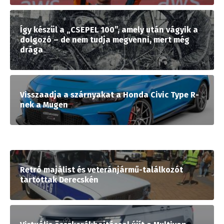
Így készül a „CSEPEL 100”, amely után vágyik a
dolgozó – de nem tudja megvenni, mert még
drága
Visszaadja a szárnyakat a Honda Civic Type R-
nek a Mugen
Retró majálist és veteránjármű-találkozót
tartottak Derecskén