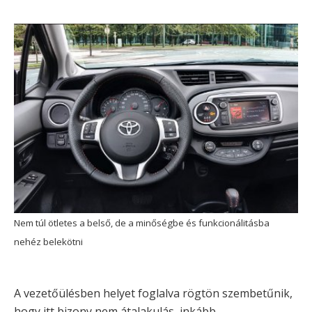
Nem túl ötletes a belső, de a minőségbe és funkcionálitásba
nehéz belekötni
A vezetőülésben helyet foglalva rögtön szembetűnik,
hogy itt bizony nem átalakulás, inkább