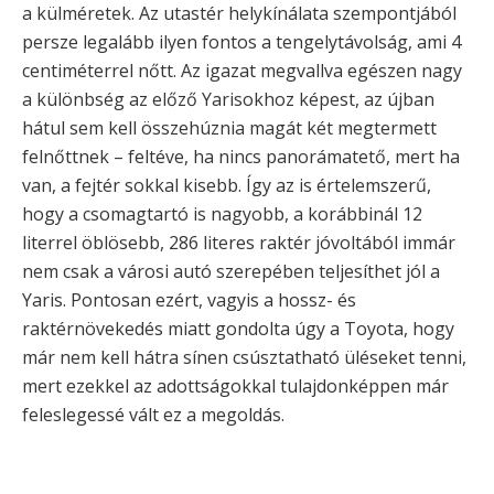
a külméretek. Az utastér helykínálata szempontjából
persze legalább ilyen fontos a tengelytávolság, ami 4
centiméterrel nőtt. Az igazat megvallva egészen nagy
a különbség az előző Yarisokhoz képest, az újban
hátul sem kell összehúznia magát két megtermett
felnőttnek – feltéve, ha nincs panorámatető, mert ha
van, a fejtér sokkal kisebb. Így az is értelemszerű,
hogy a csomagtartó is nagyobb, a korábbinál 12
literrel öblösebb, 286 literes raktér jóvoltából immár
nem csak a városi autó szerepében teljesíthet jól a
Yaris. Pontosan ezért, vagyis a hossz- és
raktérnövekedés miatt gondolta úgy a Toyota, hogy
már nem kell hátra sínen csúsztatható üléseket tenni,
mert ezekkel az adottságokkal tulajdonképpen már
feleslegessé vált ez a megoldás.