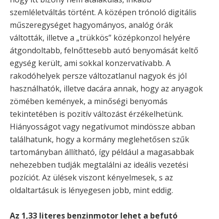
szemléletváltás történt. A középen trónoló digitális
műszeregységet hagyományos, analóg órák
váltották, illetve a „trükkös” középkonzol helyére
átgondoltabb, felnőttesebb autó benyomását keltő
egység került, ami sokkal konzervatívabb. A
rakodóhelyek persze változatlanul nagyok és jól
használhatók, illetve dacára annak, hogy az anyagok
zömében kemények, a minőségi benyomás
tekintetében is pozitív változást érzékelhetünk.
Hiányosságot vagy negatívumot mindössze abban
találhatunk, hogy a kormány meglehetősen szűk
tartományban állítható, így például a magasabbak
nehezebben tudják megtalálni az ideális vezetési
pozíciót. Az ülések viszont kényelmesek, s az
oldaltartásuk is lényegesen jobb, mint eddig.
Az 1,33 literes benzinmotor lehet a befutó