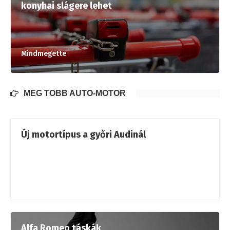
konyhai slágere lehet
Mindmegette
MÉG TÖBB AUTÓ-MOTOR
Új motortípus a győri Audinál
Alfa Romeo táskák