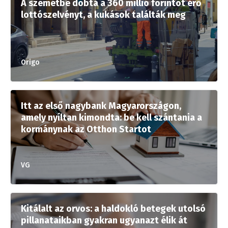
A szemétbe dobta a 360 millió forintot érő
lottószelvényt, a kukások találták meg
Origo
Itt az első nagybank Magyarországon,
amely nyíltan kimondta: be kell szántania a
kormánynak az Otthon Startot
VG
Kitálalt az orvos: a haldokló betegek utolsó
pillanataikban gyakran ugyanazt élik át