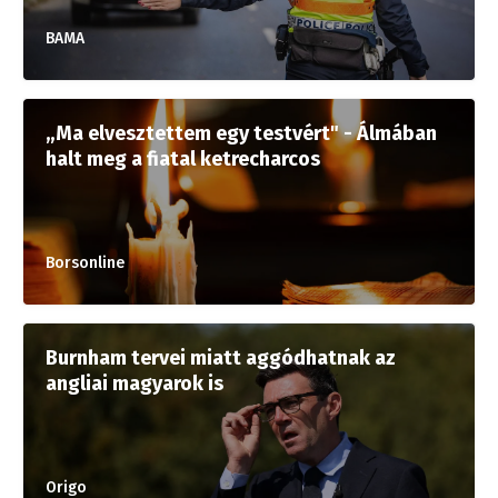
BAMA
„Ma elvesztettem egy testvért" - Álmában
halt meg a fiatal ketrecharcos
Borsonline
Burnham tervei miatt aggódhatnak az
angliai magyarok is
Origo