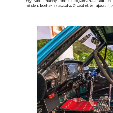
Egy francia műhely szinte újrafogalmazta a Golf-tuni
mindent letettek az asztalra. Olvasd el, és rájössz, 