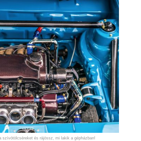
 szívótölcséreket és rájössz, mi lakik a gépházban!