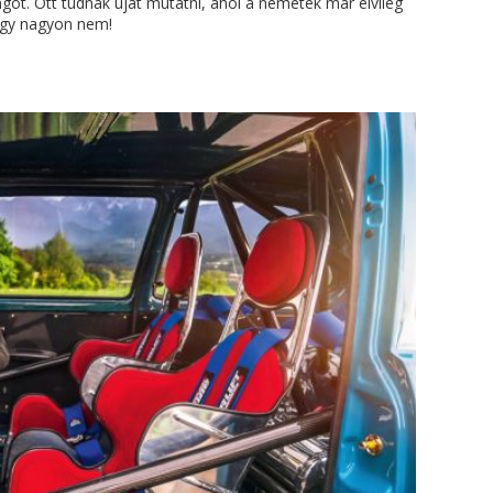
ngot. Ott tudnak újat mutatni, ahol a németek már elvileg
hogy nagyon nem!