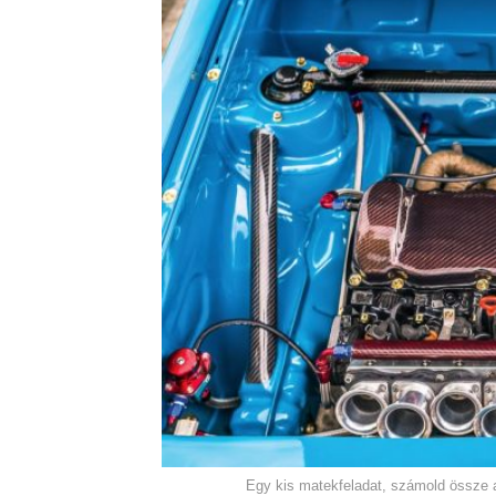
Egy kis matekfeladat, számold össze a