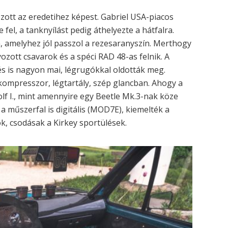
zott az eredetihez képest. Gabriel USA-piacos
 fel, a tanknyílást pedig áthelyezte a hátfalra.
a, amelyhez jól passzol a rezesaranyszín. Merthogy
yozott csavarok és a spéci RAD 48-as felnik. A
és is nagyon mai, légrugókkal oldották meg.
 kompresszor, légtartály, szép glancban. Ahogy a
Golf I., mint amennyire egy Beetle Mk.3-nak köze
 műszerfal is digitális (MOD7E), kiemelték a
k, csodásak a Kirkey sportülések.