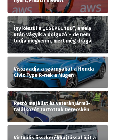
nyert, Piastri kiesett
Így készül a „CSEPEL 100”, amely
után vágyik a dolgozó – de nem
tudja megvenni, mert még drága
Visszaadja a szárnyakat a Honda
Civic Type R-nek a Mugen
Retró majálist és veteránjármű-
találkozót tartottak Derecskén
Virtuális összkerékhajtással újít a