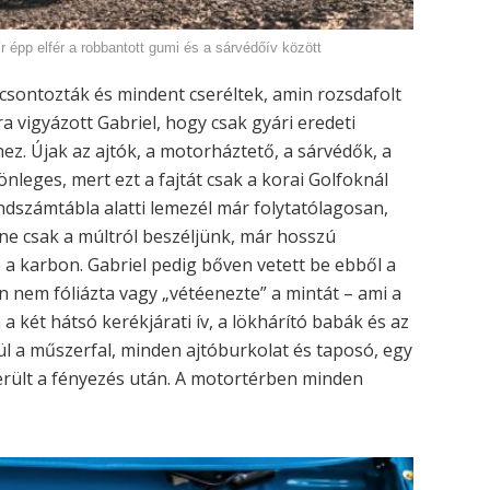
ír épp elfér a robbantott gumi és a sárvédőív között
kicsontozták és mindent cseréltek, amin rozsdafolt
ra vigyázott Gabriel, hogy csak gyári eredeti
ez. Újak az ajtók, a motorháztető, a sárvédők, a
lönleges, mert ezt a fajtát csak a korai Golfoknál
endszámtábla alatti lemezél már folytatólagosan,
ne csak a múltról beszéljünk, már hosszú
 a karbon. Gabriel pedig bőven vetett be ebből a
 nem fóliázta vagy „vétéenezte” a mintát – ami a
a két hátsó kerékjárati ív, a lökhárító babák és az
ül a műszerfal, minden ajtóburkolat és taposó, egy
került a fényezés után. A motortérben minden