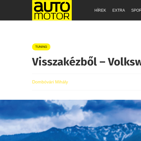
HÍREK
EXTRA
SPO
TUNING
Visszakézből – Volksw
Dombóvári Mihály