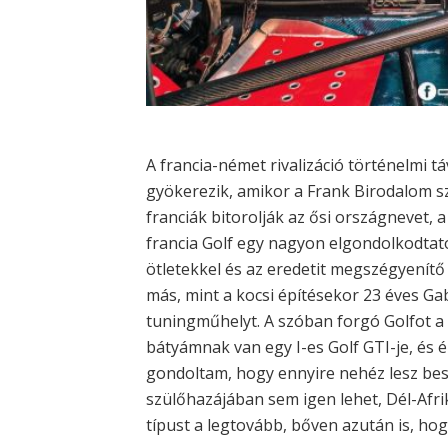
A francia-német rivalizáció történelmi t
gyökerezik, amikor a Frank Birodalom szé
franciák bitorolják az ősi országnevet,
francia Golf egy nagyon elgondolkodtat
ötletekkel és az eredetit megszégyenítő 
más, mint a kocsi építésekor 23 éves Gab
tuningműhelyt. A szóban forgó Golfot a 
bátyámnak van egy I-es Golf GTI-je, és é
gondoltam, hogy ennyire nehéz lesz besz
szülőhazájában sem igen lehet, Dél-Afrik
típust a legtovább, bőven azután is, h