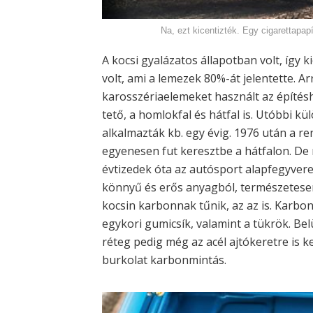
Na, ezt kicentizték. Egy cigarettapap
A kocsi gyalázatos állapotban volt, így 
volt, ami a lemezek 80%-át jelentette. Ar
karosszériaelemeket használt az építésh
tető, a homlokfal és hátfal is. Utóbbi kü
alkalmazták kb. egy évig. 1976 után a r
egyenesen fut keresztbe a hátfalon. De 
évtizedek óta az autósport alapfegyvere
könnyű és erős anyagból, természetesen
kocsin karbonnak tűnik, az az is. Karbon 
egykori gumicsík, valamint a tükrök. Bel
réteg pedig még az acél ajtókeretre is 
burkolat karbonmintás.