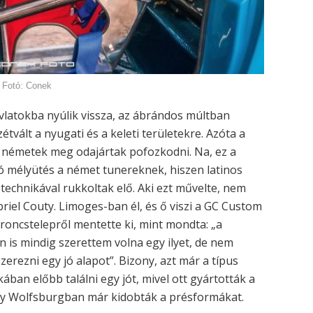
Fotó: Conek
ávlatokba nyúlik vissza, az ábrándos múltban
tvált a nyugati és a keleti területekre. Azóta a
 a németek meg odajártak pofozkodni. Na, ez a
ó mélyütés a német tunereknek, hiszen latinos
technikával rukkoltak elő. Aki ezt művelte, nem
riel Couty. Limoges-ban él, és ő viszi a GC Custom
roncstelepről mentette ki, mint mondta: „a
n is mindig szerettem volna egy ilyet, de nem
erezni egy jó alapot”. Bizony, azt már a típus
ában előbb találni egy jót, mivel ott gyártották a
ogy Wolfsburgban már kidobták a présformákat.