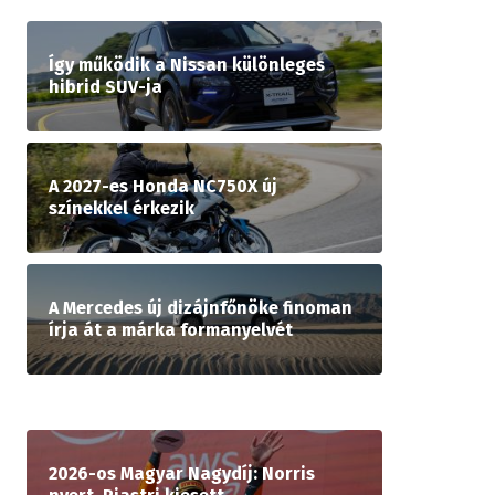
Így működik a Nissan különleges
hibrid SUV-ja
A 2027-es Honda NC750X új
színekkel érkezik
A Mercedes új dizájnfőnöke finoman
írja át a márka formanyelvét
2026-os Magyar Nagydíj: Norris