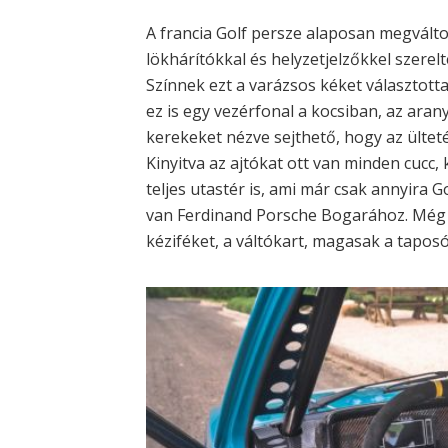
A francia Golf persze alaposan megválto
lökhárítókkal és helyzetjelzőkkel szerelte
Színnek ezt a varázsos kéket választott
ez is egy vezérfonal a kocsiban, az aran
kerekeket nézve sejthető, hogy az ültet
Kinyitva az ajtókat ott van minden cucc,
teljes utastér is, ami már csak annyira 
van Ferdinand Porsche Bogarához. Még a
kéziféket, a váltókart, magasak a taposó