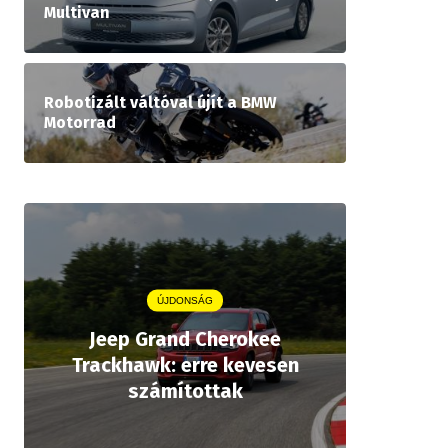
Multivan
Robotizált váltóval újít a BMW
Motorrad
ÚJDONSÁG
Jeep Grand Cherokee
Aston
Trackhawk: erre kevesen
kiforrot
számítottak