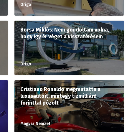
Origo
Borsa Miklós: Nem gondoltam volna,
hogy így ér véget a visszatérésem
Origo
Cristiano Ronaldo megmutatta a
luxusautóit, mintegy tízmilliárd
forinttal pózolt
Magyar Nemzet