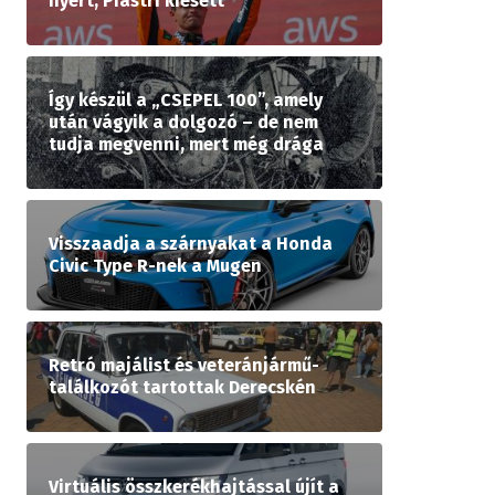
nyert, Piastri kiesett
Így készül a „CSEPEL 100”, amely
után vágyik a dolgozó – de nem
tudja megvenni, mert még drága
Visszaadja a szárnyakat a Honda
Civic Type R-nek a Mugen
Retró majálist és veteránjármű-
találkozót tartottak Derecskén
Virtuális összkerékhajtással újít a